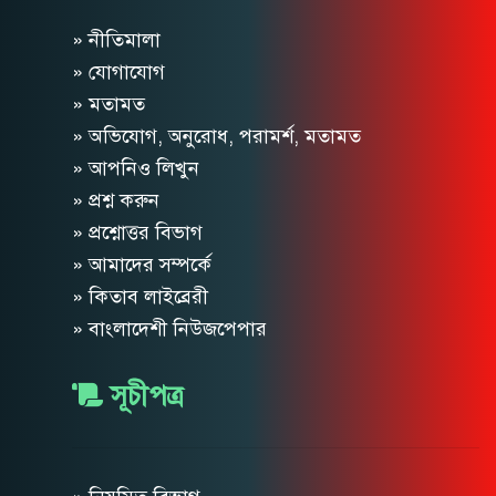
» নীতিমালা
» যোগাযোগ
» মতামত
» অভিযোগ, অনুরোধ, পরামর্শ, মতামত
» আপনিও লিখুন
» প্রশ্ন করুন
» প্রশ্নোত্তর বিভাগ
» আমাদের সম্পর্কে
» কিতাব লাইব্রেরী
» বাংলাদেশী নিউজপেপার
সূচীপত্র