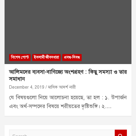
বিশেষ পোস্ট
ইসলামী জীবনধারা
প্রবন্ধ-নিবন্ধ
আলিমদের ব্যবসা-বাণিজ্যে অংশগ্রহণ : কিছু সমস্যা ও তার
সমাধান
December 4, 2019
মাসিক আদর্শ নারী
যে বিষয়গুলো নিয়ে আলোচনা হয়েছে, তা হল : ১. উপার্জন
এবং অর্থ-সম্পদের বিষয়ে শরীয়তের দৃষ্টিভঙ্গি। ২.…
S