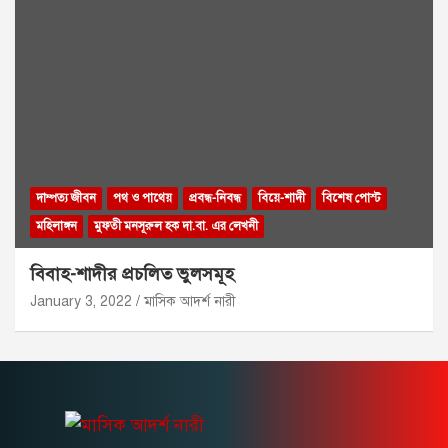
দাম্পত্য জীবন
পথ ও পাথেয়
প্রবন্ধ-নিবন্ধ
বিয়ে-শাদী
বিশেষ পোস্ট
মহিলাঙ্গন
মুফতী মনসূরুল হক দা.বা. এর লেখনী
বিবাহ-শাদীর প্রচলিত ভুলসমূহ
January 3, 2022
মাসিক আদর্শ নারী