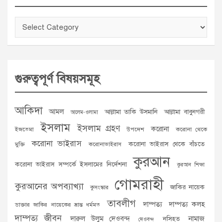
Categories
গুরুত্বপূর্ণ বিষয়সমূহ
আকিদা
আমল
আল্লামা তাকি উসমানি
আল্লামা বাবুনগরী
আলেম-ওলামা
ইসলাম
ইসলাম গ্রহণ
করোনা
ইজতেমা
উপদেশ
করোনা থেকে
করোনা ভাইরাস
করোনা ভাইরাস থেকে বাঁচতে
মুক্তি
করোনাভাইরাস
কুরআন
করোনা ভাইরাস সম্পর্কে ইসলামের নির্দেশনা
কুরআন শিক্ষা
গোমরাহী
কুরআনের অপব্যাখ্যা
জাকির নায়েক
কুসংস্কার
তাবলীগ
দাম্পত্য
দাম্পত্য কলহ
ডাক্তার জাকির নায়েকের ভ্রান্ত ধর্মমত
দাম্পত্য জীবন
দারুল উলুম দেওবন্দ
নামাজ
নসিহত
দেওবন্দ