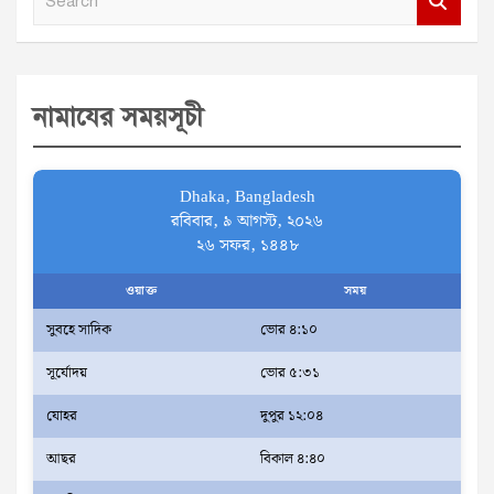
e
a
r
নামাযের সময়সূচী
c
h
Dhaka, Bangladesh
রবিবার, ৯ আগস্ট, ২০২৬
২৬ সফর, ১৪৪৮
ওয়াক্ত
সময়
সুবহে সাদিক
ভোর ৪:১০
সূর্যোদয়
ভোর ৫:৩১
যোহর
দুপুর ১২:০৪
আছর
বিকাল ৪:৪০