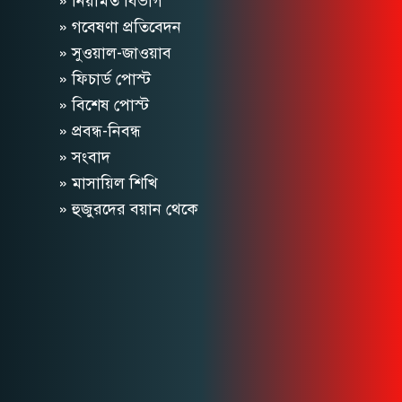
» নিয়মিত বিভাগ
» গবেষণা প্রতিবেদন
» সুওয়াল-জাওয়াব
» ফিচার্ড পোস্ট
» বিশেষ পোস্ট
» প্রবন্ধ-নিবন্ধ
» সংবাদ
» মাসায়িল শিখি
» হুজুরদের বয়ান থেকে