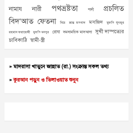
পথভ্রষ্টতা
প্রচলিত
নামায
নারী
পর্দা
বিদ‘আত
ফেতনা
মসজিদ
ভ্রান্ত মতবাদ
মুফতি লুৎফুর
বিয়ে
সুখী দাম্পত্যের
রোযা
সমসাময়িক মাসআলা
রহমান ফরায়েজী
মুফতি মনসুর
চাবিকাঠি
স্বামী-স্ত্রী
» মাদরাসা খাতুনে জান্নাত (রা.) সংক্রান্ত সকল তথ্য
»
কুরআন পড়ুন ও তিলাওয়াত শুনুন