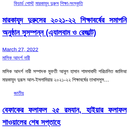
ফিচার্ড পোস্ট
মারকাযুদ দুরুস
শিক্ষা-সংস্কৃতি
মারকাযুদ দুরুসের ২০২১-২২ শিক্ষাবর্ষের সমাপনি
অনুষ্ঠান সুসম্পন্ন (এ্যালবাম ও রেজাল্ট)
March 27, 2022
মাসিক আদর্শ নারী
মাসিক আদর্শ নারী সম্পাদক মুফতী আবুল হাসান শামসাবাদী পরিচালিত জামিআ
মারকাযুদ দুরূস আল-ইসলামিয়ার ২০২১-২২ শিক্ষাবর্ষের তাখাসসুস…
জাতীয়
বেফাকের ফলাফল ২৫ রমযান, হাইয়ার ফলাফল
শাওয়ালের শেষ সপ্তাহে