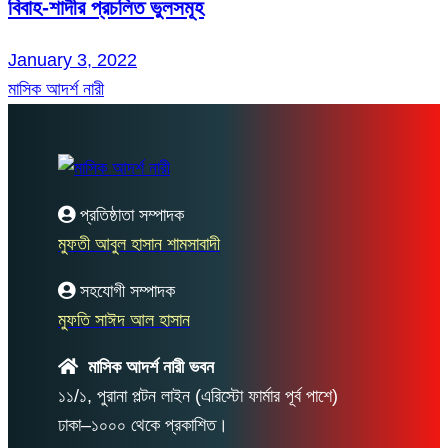
বিবাহ-শাদীর প্রচলিত ভুলসমূহ
January 3, 2022
মাসিক আদর্শ নারী
প্রতিষ্ঠাতা সম্পাদক
মুফতী আবুল হাসান শামসাবাদী
সহযোগী সম্পাদক
মুফতি সাঈদ আল হাসান
মাসিক আদর্শ নারী ভবন
১১/১, পুরানা পল্টন লাইন (এরিস্টো ফার্মার পূর্ব পাশে)
ঢাকা–১০০০ থেকে প্রকাশিত।