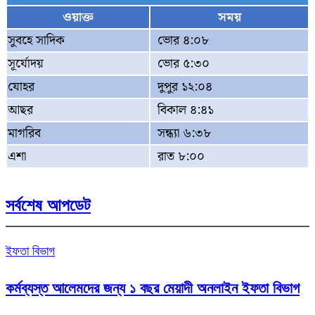
ওয়াক্ত
সময়
সুবহে সাদিক
ভোর ৪:০৮
সূর্যোদয়
ভোর ৫:৩০
যোহর
দুপুর ১২:০৪
আছর
বিকাল ৪:৪১
মাগরিব
সন্ধ্যা ৬:৩৮
এশা
রাত ৮:০০
সর্বশেষ আপডেট
ইফতা বিভাগ
কর্মব্যস্ত আলেমদের জন্য ১ বছর মেয়াদী অনলাইন ইফতা বিভাগ