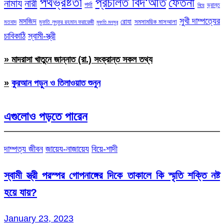
পথভ্রষ্টতা
প্রচলিত বিদ‘আত
ফেতনা
নামায
নারী
পর্দা
ভ্রান্ত
বিয়ে
সুখী দাম্পত্যের
মসজিদ
রোযা
সমসাময়িক মাসআলা
মতবাদ
মুফতি লুৎফুর রহমান ফরায়েজী
মুফতি মনসুর
চাবিকাঠি
স্বামী-স্ত্রী
» মাদরাসা খাতুনে জান্নাত (রা.) সংক্রান্ত সকল তথ্য
»
কুরআন পড়ুন ও তিলাওয়াত শুনুন
এগুলোও পড়তে পারেন
দাম্পত্য জীবন
জায়েয-নাজায়েয
বিয়ে-শাদী
স্বামী স্ত্রী পরস্পর গোপনাঙ্গের দিকে তাকালে কি স্মৃতি শক্তি নষ্ট
হয়ে যায়?
January 23, 2023