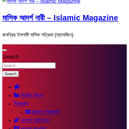
মাসিক আদর্শ নারী – Islamic Magazine
জনপ্রিয় ইসলামী মাসিক পত্রিকা (ম্যাগাজিন)
Search
Search
নিয়মিত বিভাগ
নিয়মাবলি
বিজ্ঞাপন নিয়মাবলী
গবেষণা প্রতিবেদন
সুওয়াল-জাওয়াব