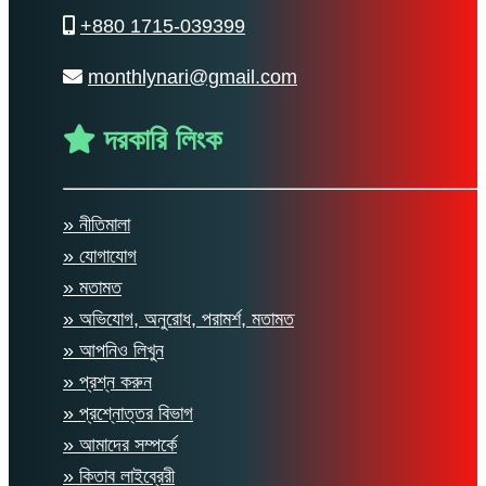
+880 1715-039399
monthlynari@gmail.com
দরকারি লিংক
» নীতিমালা
» যোগাযোগ
» মতামত
» অভিযোগ, অনুরোধ, পরামর্শ, মতামত
» আপনিও লিখুন
» প্রশ্ন করুন
» প্রশ্নোত্তর বিভাগ
» আমাদের সম্পর্কে
» কিতাব লাইব্রেরী