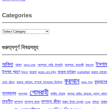
Categories
Categories
গুরুত্বপূর্ণ বিষয়সমূহ
ইসলাম
আকিদা
আমল
আল্লামা তাকি উসমানি
আল্লামা বাবুনগরী
ইজতেমা
আলেম-ওলামা
ইসলাম গ্রহণ
করোনা ভাইরাস
করোনা
করোনা ভাইরাস
উপদেশ
করোনা থেকে মুক্তি
করোনাভাইরাস
কুরআন
কুরআনের
থেকে বাঁচতে
করোনা ভাইরাস সম্পর্কে ইসলামের নির্দেশনা
কুরআন শিক্ষা
গোমরাহী
অপব্যাখ্যা
জাকির নায়েক
কুসংস্কার
ডাক্তার জাকির নায়েকের ভ্রান্ত ধর্মমত
তাবলীগ
দাম্পত্য জীবন
দাম্পত্য
দাম্পত্য কলহ
দারুল উলুম দেওবন্দ
নামাজ
নসিহত
দেওবন্দ