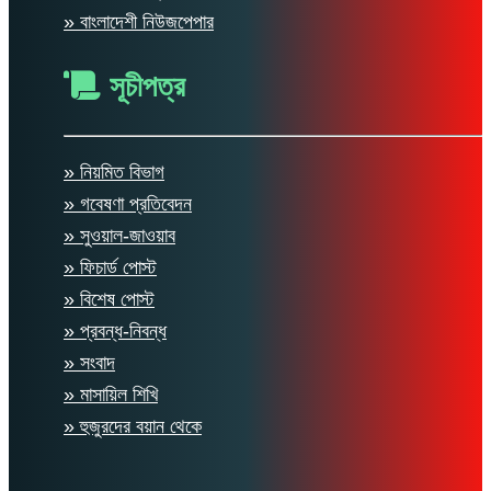
» বাংলাদেশী নিউজপেপার
সূচীপত্র
» নিয়মিত বিভাগ
» গবেষণা প্রতিবেদন
» সুওয়াল-জাওয়াব
» ফিচার্ড পোস্ট
» বিশেষ পোস্ট
» প্রবন্ধ-নিবন্ধ
» সংবাদ
» মাসায়িল শিখি
» হুজুরদের বয়ান থেকে