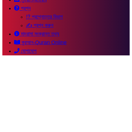
প্রশ্ন
⁉ প্রশ্নোত্তর বিভাগ
✍ প্রশ্ন করুন
মাদরাসা সংক্রান্ত তথ্য
কুরআন-Quran Online
যোগাযোগ