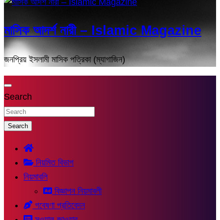
মাসিক আদর্শ নারী – Islamic Magazine
জনপ্রিয় ইসলামী মাসিক পত্রিকা (ম্যাগাজিন)
Search
Search
নিয়মিত বিভাগ
নিয়মাবলি
বিজ্ঞাপন নিয়মাবলী
গবেষণা প্রতিবেদন
সুওয়াল-জাওয়াব