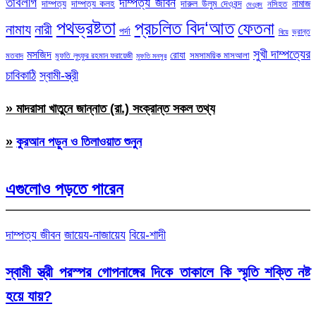
তাবলীগ
দাম্পত্য জীবন
দাম্পত্য
দাম্পত্য কলহ
দারুল উলুম দেওবন্দ
নামাজ
নসিহত
দেওবন্দ
পথভ্রষ্টতা
প্রচলিত বিদ‘আত
ফেতনা
নামায
নারী
পর্দা
ভ্রান্ত
বিয়ে
সুখী দাম্পত্যের
মসজিদ
রোযা
সমসাময়িক মাসআলা
মতবাদ
মুফতি লুৎফুর রহমান ফরায়েজী
মুফতি মনসুর
চাবিকাঠি
স্বামী-স্ত্রী
» মাদরাসা খাতুনে জান্নাত (রা.) সংক্রান্ত সকল তথ্য
»
কুরআন পড়ুন ও তিলাওয়াত শুনুন
এগুলোও পড়তে পারেন
দাম্পত্য জীবন
জায়েয-নাজায়েয
বিয়ে-শাদী
স্বামী স্ত্রী পরস্পর গোপনাঙ্গের দিকে তাকালে কি স্মৃতি শক্তি নষ্ট
হয়ে যায়?