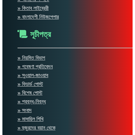
» কিতাব লাইব্রেরী
» বাংলাদেশী নিউজপেপার
সূচীপত্র
» নিয়মিত বিভাগ
» গবেষণা প্রতিবেদন
» সুওয়াল-জাওয়াব
» ফিচার্ড পোস্ট
» বিশেষ পোস্ট
» প্রবন্ধ-নিবন্ধ
» সংবাদ
» মাসায়িল শিখি
» হুজুরদের বয়ান থেকে