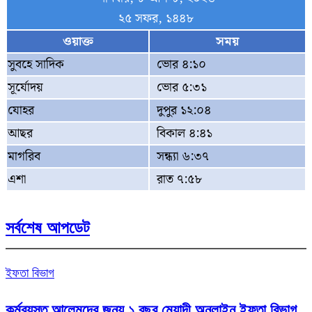
২৫ সফর, ১৪৪৮
ওয়াক্ত
সময়
সুবহে সাদিক
ভোর ৪:১০
সূর্যোদয়
ভোর ৫:৩১
যোহর
দুপুর ১২:০৪
আছর
বিকাল ৪:৪১
মাগরিব
সন্ধ্যা ৬:৩৭
এশা
রাত ৭:৫৮
সর্বশেষ আপডেট
ইফতা বিভাগ
কর্মব্যস্ত আলেমদের জন্য ১ বছর মেয়াদী অনলাইন ইফতা বিভাগ