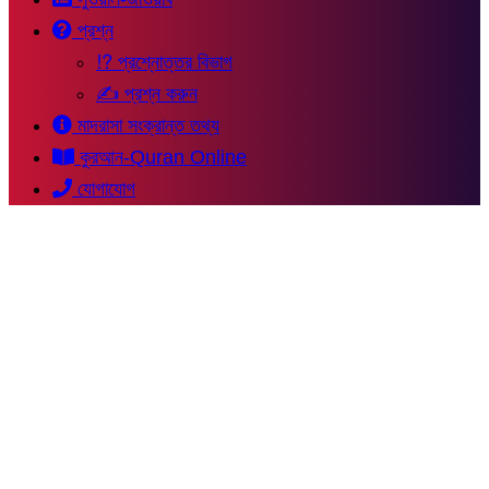
প্রশ্ন
⁉ প্রশ্নোত্তর বিভাগ
✍ প্রশ্ন করুন
মাদরাসা সংক্রান্ত তথ্য
কুরআন-Quran Online
যোগাযোগ