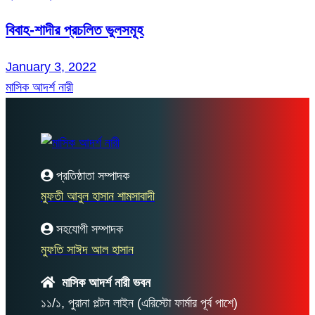
বিবাহ-শাদীর প্রচলিত ভুলসমূহ
January 3, 2022
মাসিক আদর্শ নারী
প্রতিষ্ঠাতা সম্পাদক
মুফতী আবুল হাসান শামসাবাদী
সহযোগী সম্পাদক
মুফতি সাঈদ আল হাসান
মাসিক আদর্শ নারী ভবন
১১/১, পুরানা পল্টন লাইন (এরিস্টো ফার্মার পূর্ব পাশে)