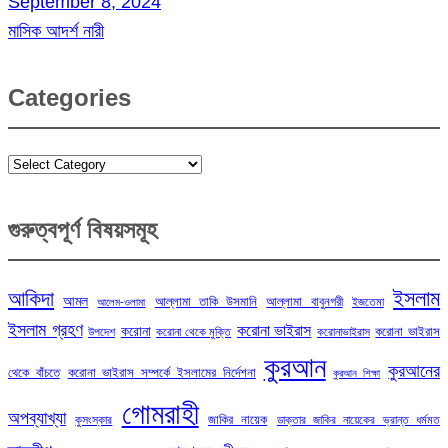
September 8, 2024
মাসিক আদর্শ নারী
Categories
Categories
গুরুত্বপূর্ণ বিষয়সমূহ
ইসলাম
আকিদা
আমল
আল্লামা তাকি উসমানি
আল্লামা বাবুনগরী
ইজতেমা
আলেম-ওলামা
ইসলাম গ্রহণ
করোনা ভাইরাস
করোনা
করোনা ভাইরাস
উপদেশ
করোনা থেকে মুক্তি
করোনাভাইরাস
কুরআন
কুরআনের
থেকে বাঁচতে
করোনা ভাইরাস সম্পর্কে ইসলামের নির্দেশনা
কুরআন শিক্ষা
গোমরাহী
অপব্যাখ্যা
জাকির নায়েক
কুসংস্কার
ডাক্তার জাকির নায়েকের ভ্রান্ত ধর্মমত