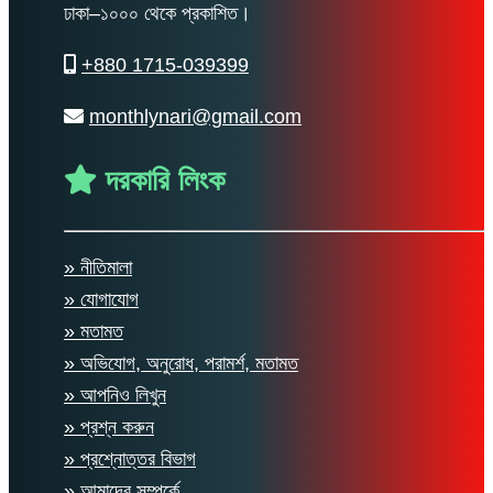
ঢাকা–১০০০ থেকে প্রকাশিত।
+880 1715-039399
monthlynari@gmail.com
দরকারি লিংক
» নীতিমালা
» যোগাযোগ
» মতামত
» অভিযোগ, অনুরোধ, পরামর্শ, মতামত
» আপনিও লিখুন
» প্রশ্ন করুন
» প্রশ্নোত্তর বিভাগ
» আমাদের সম্পর্কে