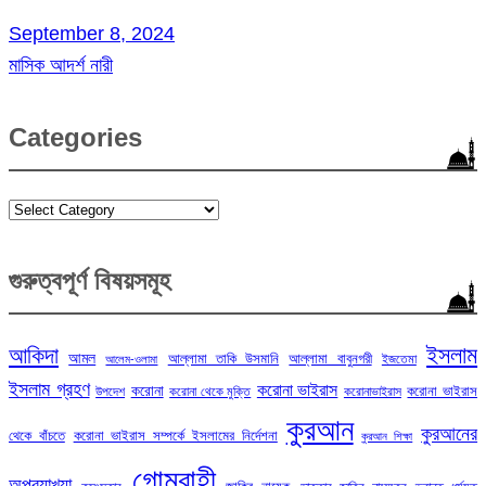
September 8, 2024
মাসিক আদর্শ নারী
Categories
Categories
গুরুত্বপূর্ণ বিষয়সমূহ
ইসলাম
আকিদা
আমল
আল্লামা তাকি উসমানি
আল্লামা বাবুনগরী
ইজতেমা
আলেম-ওলামা
ইসলাম গ্রহণ
করোনা ভাইরাস
করোনা
করোনা ভাইরাস
উপদেশ
করোনা থেকে মুক্তি
করোনাভাইরাস
কুরআন
কুরআনের
থেকে বাঁচতে
করোনা ভাইরাস সম্পর্কে ইসলামের নির্দেশনা
কুরআন শিক্ষা
গোমরাহী
অপব্যাখ্যা