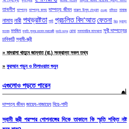
জাকির নায়েক
কুসংস্কার
ডাক্তার জাকির নায়েকের ভ্রান্ত ধর্মমত
তাবলীগ
দাম্পত্য জীবন
দাম্পত্য
দাম্পত্য কলহ
দারুল উলুম দেওবন্দ
নামাজ
নসিহত
দেওবন্দ
পথভ্রষ্টতা
প্রচলিত বিদ‘আত
ফেতনা
নামায
নারী
পর্দা
ভ্রান্ত
বিয়ে
সুখী দাম্পত্যের
মসজিদ
রোযা
সমসাময়িক মাসআলা
মতবাদ
মুফতি লুৎফুর রহমান ফরায়েজী
মুফতি মনসুর
চাবিকাঠি
স্বামী-স্ত্রী
» মাদরাসা খাতুনে জান্নাত (রা.) সংক্রান্ত সকল তথ্য
»
কুরআন পড়ুন ও তিলাওয়াত শুনুন
এগুলোও পড়তে পারেন
দাম্পত্য জীবন
জায়েয-নাজায়েয
বিয়ে-শাদী
স্বামী স্ত্রী পরস্পর গোপনাঙ্গের দিকে তাকালে কি স্মৃতি শক্তি নষ্ট