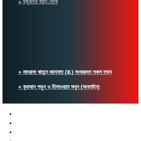
» হুজুরদের বয়ান থেকে
» মাদরাসা খাতুনে জান্নাত (রা.) সংক্রান্ত সকল তথ্য
» কুরআন পড়ুন ও তিলাওয়াত শুনুন (অনলাইন)