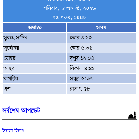
শনিবার, ৮ আগস্ট, ২০২৬
২৫ সফর, ১৪৪৮
ওয়াক্ত
সময়
সুবহে সাদিক
ভোর ৪:১০
সূর্যোদয়
ভোর ৫:৩১
যোহর
দুপুর ১২:০৪
আছর
বিকাল ৪:৪১
মাগরিব
সন্ধ্যা ৬:৩৭
এশা
রাত ৭:৫৮
সর্বশেষ আপডেট
ইফতা বিভাগ