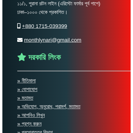
১১/১, পুরানা পল্টন লাইন (এরিস্টো ফার্মার পূর্ব পাশে)
ঢাকা–১০০০ থেকে প্রকাশিত।
+880 1715-039399
monthlynari@gmail.com
দরকারি লিংক
» নীতিমালা
» যোগাযোগ
» মতামত
» অভিযোগ, অনুরোধ, পরামর্শ, মতামত
» আপনিও লিখুন
» প্রশ্ন করুন
» প্রশ্নোত্তর বিভাগ