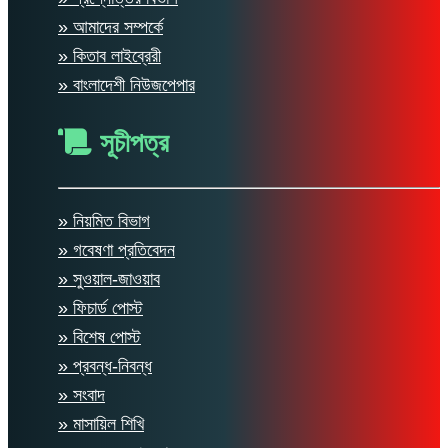
» আমাদের সম্পর্কে
» কিতাব লাইব্রেরী
» বাংলাদেশী নিউজপেপার
সূচীপত্র
» নিয়মিত বিভাগ
» গবেষণা প্রতিবেদন
» সুওয়াল-জাওয়াব
» ফিচার্ড পোস্ট
» বিশেষ পোস্ট
» প্রবন্ধ-নিবন্ধ
» সংবাদ
» মাসায়িল শিখি