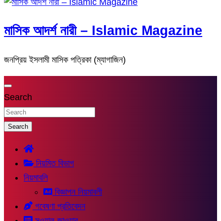
মাসিক আদর্শ নারী – Islamic Magazine
জনপ্রিয় ইসলামী মাসিক পত্রিকা (ম্যাগাজিন)
Search
Search
নিয়মিত বিভাগ
নিয়মাবলি
বিজ্ঞাপন নিয়মাবলী
গবেষণা প্রতিবেদন
সুওয়াল-জাওয়াব