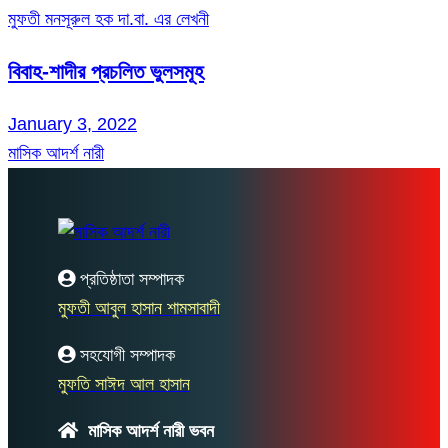
মুফতী মনসূরুল হক দা.বা. এর লেখনী
বিবাহ-শাদীর প্রচলিত ভুলসমূহ
January 3, 2022
মাসিক আদর্শ নারী
প্রতিষ্ঠাতা সম্পাদক
মুফতী আবুল হাসান শামসাবাদী
সহযোগী সম্পাদক
মুফতি সাঈদ আল হাসান
মাসিক আদর্শ নারী ভবন