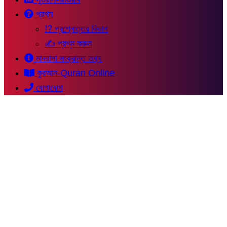
প্রশ্ন
⁉ প্রশ্নোত্তর বিভাগ
✍ প্রশ্ন করুন
মাদরাসা সংক্রান্ত তথ্য
কুরআন-Quran Online
যোগাযোগ