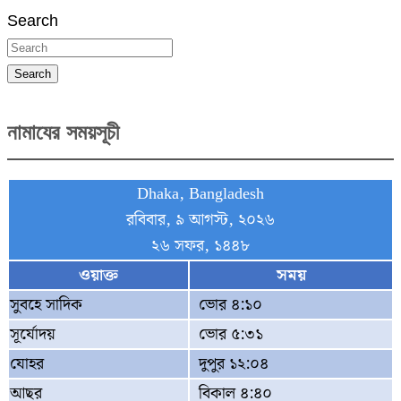
Search
Search
নামাযের সময়সূচী
Dhaka, Bangladesh
রবিবার, ৯ আগস্ট, ২০২৬
২৬ সফর, ১৪৪৮
ওয়াক্ত
সময়
সুবহে সাদিক
ভোর ৪:১০
সূর্যোদয়
ভোর ৫:৩১
যোহর
দুপুর ১২:০৪
আছর
বিকাল ৪:৪০