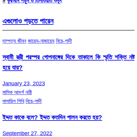
»
কুরআন পড়ুন ও তিলাওয়াত শুনুন
এগুলোও পড়তে পারেন
দাম্পত্য জীবন
জায়েয-নাজায়েয
বিয়ে-শাদী
স্বামী স্ত্রী পরস্পর গোপনাঙ্গের দিকে তাকালে কি স্মৃতি শক্তি নষ্ট
হয়ে যায়?
January 23, 2023
মাসিক আদর্শ নারী
মাসায়িল শিখি
বিয়ে-শাদী
ইদ্দত কাকে বলে? ইদ্দত কতদিন পালন করতে হয়?
September 27, 2022