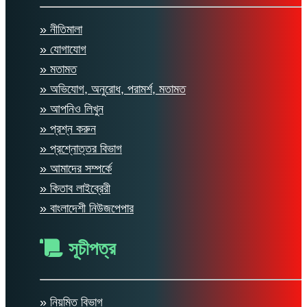
» নীতিমালা
» যোগাযোগ
» মতামত
» অভিযোগ, অনুরোধ, পরামর্শ, মতামত
» আপনিও লিখুন
» প্রশ্ন করুন
» প্রশ্নোত্তর বিভাগ
» আমাদের সম্পর্কে
» কিতাব লাইব্রেরী
» বাংলাদেশী নিউজপেপার
সূচীপত্র
» নিয়মিত বিভাগ