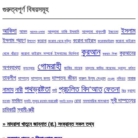
গুরুত্বপূর্ণ বিষয়সমূহ
ইসলাম
আকিদা
আমল
আল্লামা তাকি উসমানি
আল্লামা বাবুনগরী
ইজতেমা
আলেম-ওলামা
ইসলাম গ্রহণ
করোনা ভাইরাস
করোনা
করোনা ভাইরাস
উপদেশ
করোনা থেকে মুক্তি
করোনাভাইরাস
কুরআন
কুরআনের
থেকে বাঁচতে
করোনা ভাইরাস সম্পর্কে ইসলামের নির্দেশনা
কুরআন শিক্ষা
গোমরাহী
অপব্যাখ্যা
জাকির নায়েক
কুসংস্কার
ডাক্তার জাকির নায়েকের ভ্রান্ত ধর্মমত
তাবলীগ
দাম্পত্য জীবন
দাম্পত্য
দাম্পত্য কলহ
দারুল উলুম দেওবন্দ
নামাজ
নসিহত
দেওবন্দ
পথভ্রষ্টতা
প্রচলিত বিদ‘আত
ফেতনা
নামায
নারী
পর্দা
ভ্রান্ত
বিয়ে
সুখী দাম্পত্যের
মসজিদ
রোযা
সমসাময়িক মাসআলা
মতবাদ
মুফতি লুৎফুর রহমান ফরায়েজী
মুফতি মনসুর
চাবিকাঠি
স্বামী-স্ত্রী
» মাদরাসা খাতুনে জান্নাত (রা.) সংক্রান্ত সকল তথ্য