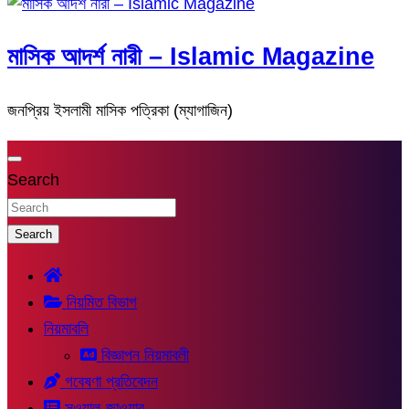
মাসিক আদর্শ নারী – Islamic Magazine
জনপ্রিয় ইসলামী মাসিক পত্রিকা (ম্যাগাজিন)
Search
Search
নিয়মিত বিভাগ
নিয়মাবলি
বিজ্ঞাপন নিয়মাবলী
গবেষণা প্রতিবেদন
সুওয়াল-জাওয়াব