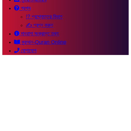
প্রশ্ন
⁉ প্রশ্নোত্তর বিভাগ
✍ প্রশ্ন করুন
মাদরাসা সংক্রান্ত তথ্য
কুরআন-Quran Online
যোগাযোগ