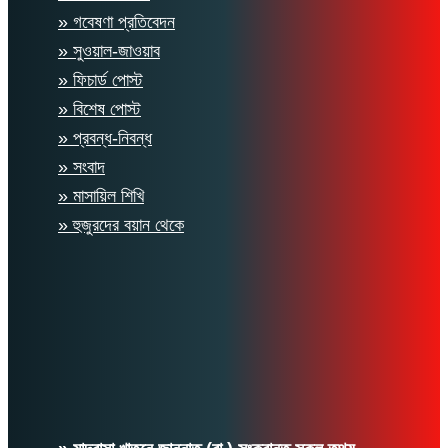
» গবেষণা প্রতিবেদন
» সুওয়াল-জাওয়াব
» ফিচার্ড পোস্ট
» বিশেষ পোস্ট
» প্রবন্ধ-নিবন্ধ
» সংবাদ
» মাসায়িল শিখি
» হুজুরদের বয়ান থেকে