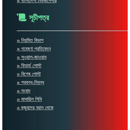
» বাংলাদেশী নিউজপেপার
সূচীপত্র
» নিয়মিত বিভাগ
» গবেষণা প্রতিবেদন
» সুওয়াল-জাওয়াব
» ফিচার্ড পোস্ট
» বিশেষ পোস্ট
» প্রবন্ধ-নিবন্ধ
» সংবাদ
» মাসায়িল শিখি
» হুজুরদের বয়ান থেকে