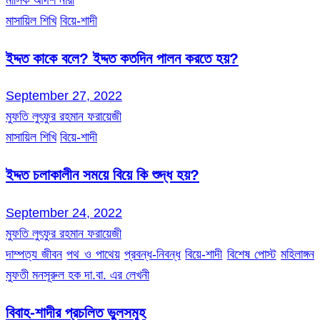
মাসিক আদর্শ নারী
মাসায়িল শিখি
বিয়ে-শাদী
ইদ্দত কাকে বলে? ইদ্দত কতদিন পালন করতে হয়?
September 27, 2022
মুফতি লুৎফুর রহমান ফরায়েজী
মাসায়িল শিখি
বিয়ে-শাদী
ইদ্দত চলাকালীন সময়ে বিয়ে কি শুদ্ধ হয়?
September 24, 2022
মুফতি লুৎফুর রহমান ফরায়েজী
দাম্পত্য জীবন
পথ ও পাথেয়
প্রবন্ধ-নিবন্ধ
বিয়ে-শাদী
বিশেষ পোস্ট
মহিলাঙ্গন
মুফতী মনসূরুল হক দা.বা. এর লেখনী
বিবাহ-শাদীর প্রচলিত ভুলসমূহ