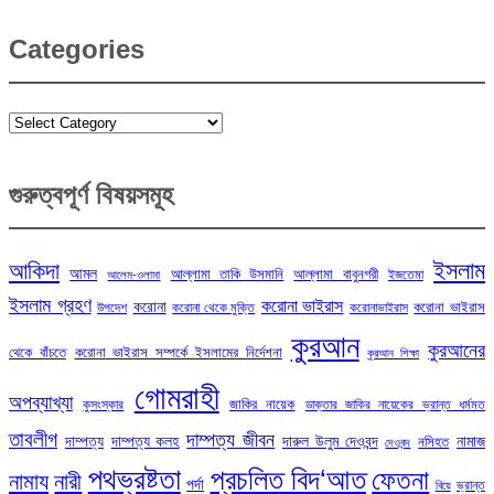
Categories
Categories
গুরুত্বপূর্ণ বিষয়সমূহ
ইসলাম
আকিদা
আমল
আল্লামা তাকি উসমানি
আল্লামা বাবুনগরী
ইজতেমা
আলেম-ওলামা
ইসলাম গ্রহণ
করোনা ভাইরাস
করোনা
করোনা ভাইরাস
উপদেশ
করোনা থেকে মুক্তি
করোনাভাইরাস
কুরআন
কুরআনের
থেকে বাঁচতে
করোনা ভাইরাস সম্পর্কে ইসলামের নির্দেশনা
কুরআন শিক্ষা
গোমরাহী
অপব্যাখ্যা
জাকির নায়েক
কুসংস্কার
ডাক্তার জাকির নায়েকের ভ্রান্ত ধর্মমত
তাবলীগ
দাম্পত্য জীবন
দাম্পত্য
দাম্পত্য কলহ
দারুল উলুম দেওবন্দ
নামাজ
নসিহত
দেওবন্দ
পথভ্রষ্টতা
প্রচলিত বিদ‘আত
ফেতনা
নামায
নারী
পর্দা
ভ্রান্ত
বিয়ে