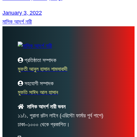
January 3, 2022
মাসিক আদর্শ নারী
প্রতিষ্ঠাতা সম্পাদক
মুফতী আবুল হাসান শামসাবাদী
সহযোগী সম্পাদক
মুফতি সাঈদ আল হাসান
মাসিক আদর্শ নারী ভবন
১১/১, পুরানা পল্টন লাইন (এরিস্টো ফার্মার পূর্ব পাশে)
ঢাকা–১০০০ থেকে প্রকাশিত।