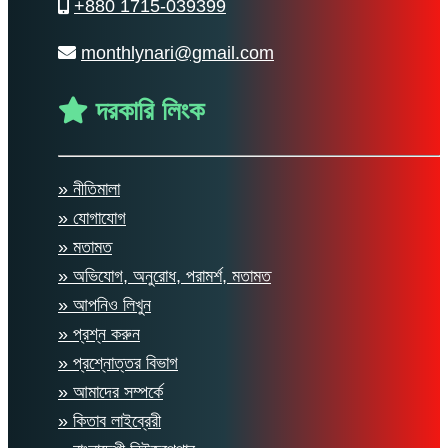
+880 1715-039399
monthlynari@gmail.com
দরকারি লিংক
» নীতিমালা
» যোগাযোগ
» মতামত
» অভিযোগ, অনুরোধ, পরামর্শ, মতামত
» আপনিও লিখুন
» প্রশ্ন করুন
» প্রশ্নোত্তর বিভাগ
» আমাদের সম্পর্কে
» কিতাব লাইব্রেরী