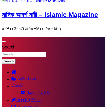
মাসিক আদর্শ নারী – Islamic Magazine
জনপ্রিয় ইসলামী মাসিক পত্রিকা (ম্যাগাজিন)
Search
Search
নিয়মিত বিভাগ
নিয়মাবলি
বিজ্ঞাপন নিয়মাবলী
গবেষণা প্রতিবেদন
সুওয়াল-জাওয়াব