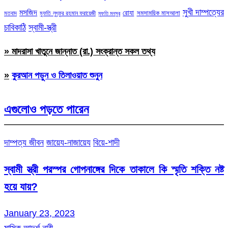
সুখী দাম্পত্যের
মসজিদ
রোযা
সমসাময়িক মাসআলা
মতবাদ
মুফতি লুৎফুর রহমান ফরায়েজী
মুফতি মনসুর
চাবিকাঠি
স্বামী-স্ত্রী
» মাদরাসা খাতুনে জান্নাত (রা.) সংক্রান্ত সকল তথ্য
»
কুরআন পড়ুন ও তিলাওয়াত শুনুন
এগুলোও পড়তে পারেন
দাম্পত্য জীবন
জায়েয-নাজায়েয
বিয়ে-শাদী
স্বামী স্ত্রী পরস্পর গোপনাঙ্গের দিকে তাকালে কি স্মৃতি শক্তি নষ্ট
হয়ে যায়?
January 23, 2023