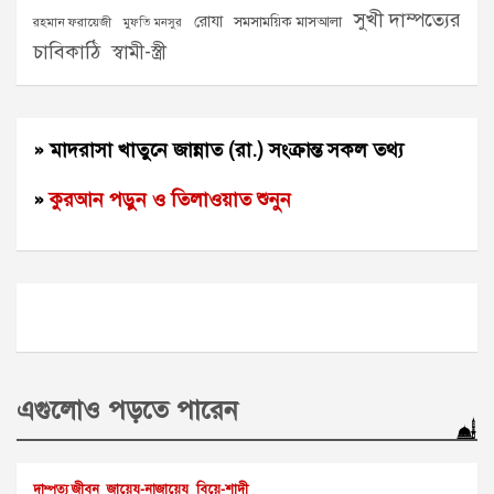
সুখী দাম্পত্যের
রোযা
সমসাময়িক মাসআলা
রহমান ফরায়েজী
মুফতি মনসুর
চাবিকাঠি
স্বামী-স্ত্রী
» মাদরাসা খাতুনে জান্নাত (রা.) সংক্রান্ত সকল তথ্য
»
কুরআন পড়ুন ও তিলাওয়াত শুনুন
এগুলোও পড়তে পারেন
দাম্পত্য জীবন
জায়েয-নাজায়েয
বিয়ে-শাদী