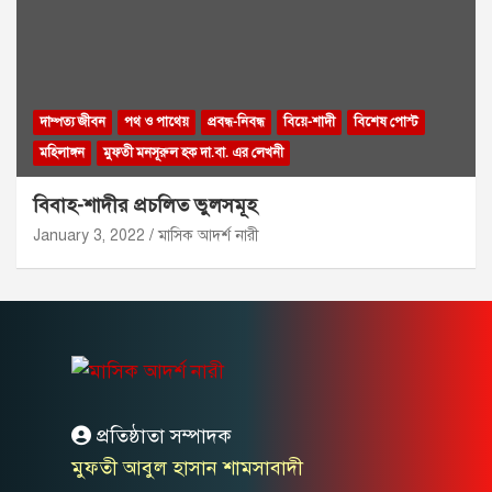
দাম্পত্য জীবন
পথ ও পাথেয়
প্রবন্ধ-নিবন্ধ
বিয়ে-শাদী
বিশেষ পোস্ট
মহিলাঙ্গন
মুফতী মনসূরুল হক দা.বা. এর লেখনী
বিবাহ-শাদীর প্রচলিত ভুলসমূহ
January 3, 2022
মাসিক আদর্শ নারী
প্রতিষ্ঠাতা সম্পাদক
মুফতী আবুল হাসান শামসাবাদী