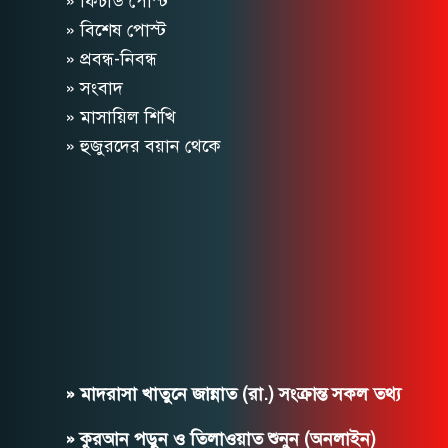
» ফিচার্ড পোস্ট
» বিশেষ পোস্ট
» প্রবন্ধ-নিবন্ধ
» সংবাদ
» মাসায়িল শিখি
» হুজুরদের বয়ান থেকে
» মাদরাসা খাতুনে জান্নাত (রা.) সংক্রান্ত সকল তথ্য
» কুরআন পড়ুন ও তিলাওয়াত শুনুন (অনলাইন)