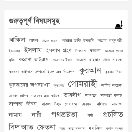
গুরুত্বপূর্ণ বিষয়সমূহ
আকিদা
আমল
আল্লামা তাকি উসমানি
আল্লামা বাবুনগরী
আলেম-ওলামা
ইসলাম
ইসলাম গ্রহণ
করোনা
ইজতেমা
উপদেশ
করোনা থেকে
করোনা ভাইরাস
করোনা ভাইরাস থেকে বাঁচতে
মুক্তি
করোনাভাইরাস
কুরআন
করোনা ভাইরাস সম্পর্কে ইসলামের নির্দেশনা
কুরআন শিক্ষা
গোমরাহী
কুরআনের অপব্যাখ্যা
জাকির নায়েক
কুসংস্কার
তাবলীগ
দাম্পত্য
দাম্পত্য কলহ
ডাক্তার জাকির নায়েকের ভ্রান্ত ধর্মমত
দাম্পত্য জীবন
দারুল উলুম দেওবন্দ
নামাজ
নসিহত
দেওবন্দ
পথভ্রষ্টতা
প্রচলিত
নামায
নারী
পর্দা
বিদ‘আত
ফেতনা
মসজিদ
ভ্রান্ত মতবাদ
মুফতি লুৎফুর
বিয়ে