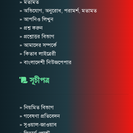
» মতামত
» অভিযোগ, অনুরোধ, পরামর্শ, মতামত
» আপনিও লিখুন
» প্রশ্ন করুন
» প্রশ্নোত্তর বিভাগ
» আমাদের সম্পর্কে
» কিতাব লাইব্রেরী
» বাংলাদেশী নিউজপেপার
সূচীপত্র
» নিয়মিত বিভাগ
» গবেষণা প্রতিবেদন
» সুওয়াল-জাওয়াব