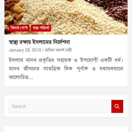
ফিচার্ড পোস্ট
স্বাস্থ্য পরিচর্যা
স্বাস্থ্য রক্ষায় ইসলামের নির্দেশনা
January 28, 2019
মাসিক আদর্শ নারী
ইসলাম মানব প্রকৃতির সহায়ক ও উপযোগী একটি ধর্ম।
মানব জীবনের সামগ্রিক দিক পূর্ণাঙ্গ ও যথাযথভাবে
আলোচিত…
S
e
a
r