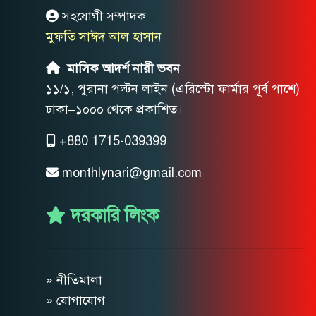
সহযোগী সম্পাদক
মুফতি সাঈদ আল হাসান
মাসিক আদর্শ নারী ভবন
১১/১, পুরানা পল্টন লাইন (এরিস্টো ফার্মার পূর্ব পাশে)
ঢাকা–১০০০ থেকে প্রকাশিত।
+880 1715-039399
monthlynari@gmail.com
দরকারি লিংক
» নীতিমালা
» যোগাযোগ