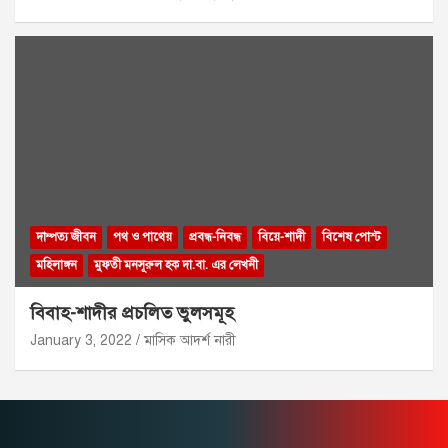
দাম্পত্য জীবন
পথ ও পাথেয়
প্রবন্ধ-নিবন্ধ
বিয়ে-শাদী
বিশেষ পোস্ট
মহিলাঙ্গন
মুফতী মনসূরুল হক দা.বা. এর লেখনী
বিবাহ-শাদীর প্রচলিত ভুলসমূহ
January 3, 2022
মাসিক আদর্শ নারী