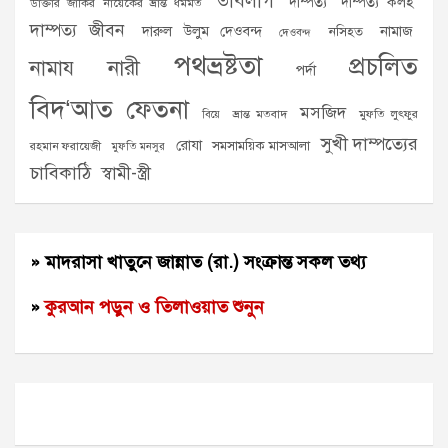
তাবলীগ
দাম্পত্য
দাম্পত্য কলহ
ডাক্তার জাকির নায়েকের ভ্রান্ত ধর্মমত
দাম্পত্য জীবন
দারুল উলুম দেওবন্দ
নামাজ
নসিহত
দেওবন্দ
পথভ্রষ্টতা
প্রচলিত
নামায
নারী
পর্দা
বিদ‘আত
ফেতনা
মসজিদ
ভ্রান্ত মতবাদ
মুফতি লুৎফুর
বিয়ে
সুখী দাম্পত্যের
রোযা
সমসাময়িক মাসআলা
রহমান ফরায়েজী
মুফতি মনসুর
চাবিকাঠি
স্বামী-স্ত্রী
» মাদরাসা খাতুনে জান্নাত (রা.) সংক্রান্ত সকল তথ্য
»
কুরআন পড়ুন ও তিলাওয়াত শুনুন