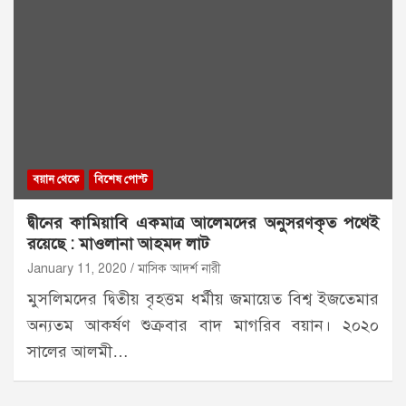
বয়ান থেকে
বিশেষ পোস্ট
দ্বীনের কামিয়াবি একমাত্র আলেমদের অনুসরণকৃত পথেই
রয়েছে : মাওলানা আহমদ লাট
January 11, 2020
মাসিক আদর্শ নারী
মুসলিমদের দ্বিতীয় বৃহত্তম ধর্মীয় জমায়েত বিশ্ব ইজতেমার
অন্যতম আকর্ষণ শুক্রবার বাদ মাগরিব বয়ান। ২০২০
সালের আলমী…