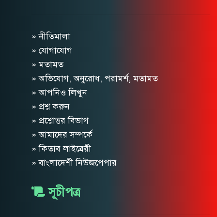
» নীতিমালা
» যোগাযোগ
» মতামত
» অভিযোগ, অনুরোধ, পরামর্শ, মতামত
» আপনিও লিখুন
» প্রশ্ন করুন
» প্রশ্নোত্তর বিভাগ
» আমাদের সম্পর্কে
» কিতাব লাইব্রেরী
» বাংলাদেশী নিউজপেপার
সূচীপত্র