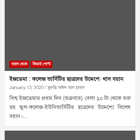
বয়ান থেকে
ফিচার্ড পোস্ট
ইজতেমা : কলেজ ভার্সিটির ছাত্রদের উদ্দেশ্যে খাস বয়ান
January 13, 2020
মুফতি সাঈদ আল হাসান
বিশ্ব ইজতেমার প্রথম দিন (শুক্রবার) বেলা ১০ টা থেকে শুরু
হয় স্কুল-কলেজ-ইউনিভার্সিটির ছাত্রদের উদ্দেশ্যে বিশেষ
বয়ান।…