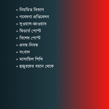
» নিয়মিত বিভাগ
» গবেষণা প্রতিবেদন
» সুওয়াল-জাওয়াব
» ফিচার্ড পোস্ট
» বিশেষ পোস্ট
» প্রবন্ধ-নিবন্ধ
» সংবাদ
» মাসায়িল শিখি
» হুজুরদের বয়ান থেকে