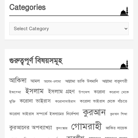
Categories
Categories
গুরুত্বপূর্ণ বিষয়সমূহ
আকিদা
আমল
আল্লামা তাকি উসমানি
আল্লামা বাবুনগরী
আলেম-ওলামা
ইসলাম
ইসলাম গ্রহণ
করোনা
ইজতেমা
উপদেশ
করোনা থেকে
করোনা ভাইরাস
করোনা ভাইরাস থেকে বাঁচতে
মুক্তি
করোনাভাইরাস
কুরআন
করোনা ভাইরাস সম্পর্কে ইসলামের নির্দেশনা
কুরআন শিক্ষা
গোমরাহী
কুরআনের অপব্যাখ্যা
জাকির নায়েক
কুসংস্কার