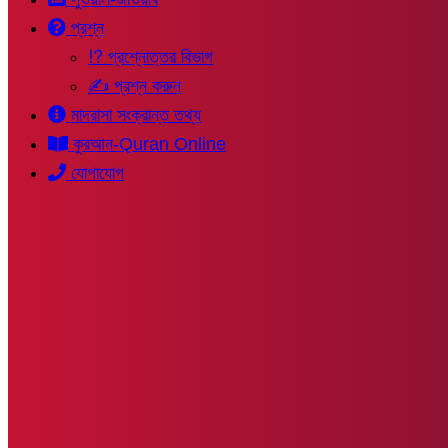
প্রশ্ন
⁉ প্রশ্নোত্তর বিভাগ
✍ প্রশ্ন করুন
মাদরাসা সংক্রান্ত তথ্য
কুরআন-Quran Online
যোগাযোগ