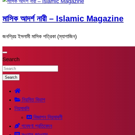
মাসিক আদর্শ নারী – Islamic Magazine
জনপ্রিয় ইসলামী মাসিক পত্রিকা (ম্যাগাজিন)
Search
Search
নিয়মিত বিভাগ
নিয়মাবলি
বিজ্ঞাপন নিয়মাবলী
গবেষণা প্রতিবেদন
সুওয়াল-জাওয়াব