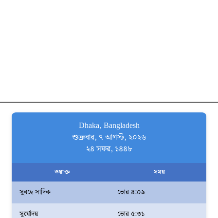
Dhaka, Bangladesh
শুক্রবার, ৭ আগস্ট, ২০২৬
২৪ সফর, ১৪৪৮
ওয়াক্ত
সময়
সুবহে সাদিক
ভোর ৪:০৯
সূর্যোদয়
ভোর ৫:৩১