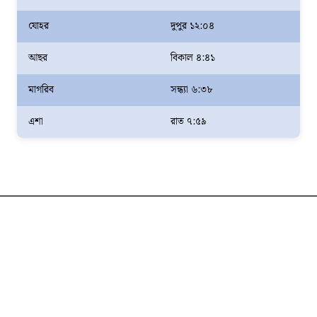
যোহর
দুপুর ১২:০৪
আছর
বিকাল ৪:৪১
মাগরিব
সন্ধ্যা ৬:৩৮
এশা
রাত ৭:৫৯