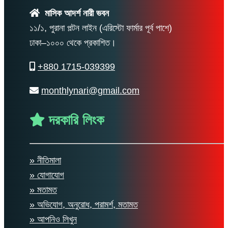
মাসিক আদর্শ নারী ভবন
১১/১, পুরানা পল্টন লাইন (এরিস্টো ফার্মার পূর্ব পাশে)
ঢাকা–১০০০ থেকে প্রকাশিত।
+880 1715-039399
monthlynari@gmail.com
দরকারি লিংক
» নীতিমালা
» যোগাযোগ
» মতামত
» অভিযোগ, অনুরোধ, পরামর্শ, মতামত
» আপনিও লিখুন