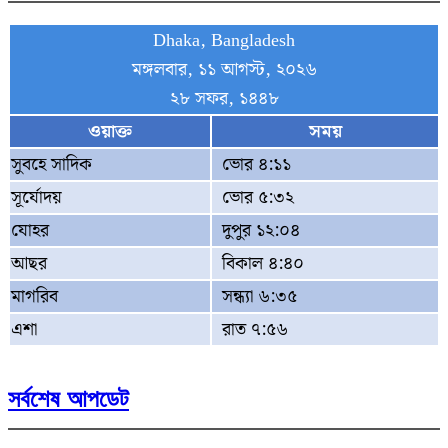
Dhaka, Bangladesh
মঙ্গলবার, ১১ আগস্ট, ২০২৬
২৮ সফর, ১৪৪৮
ওয়াক্ত
সময়
সুবহে সাদিক
ভোর ৪:১১
সূর্যোদয়
ভোর ৫:৩২
যোহর
দুপুর ১২:০৪
আছর
বিকাল ৪:৪০
মাগরিব
সন্ধ্যা ৬:৩৫
এশা
রাত ৭:৫৬
সর্বশেষ আপডেট