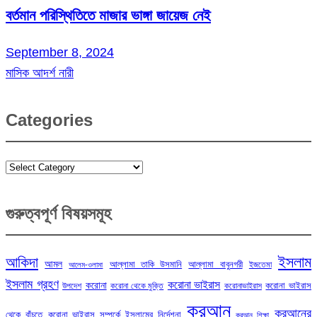
বর্তমান পরিস্থিতিতে মাজার ভাঙ্গা জায়েজ নেই
September 8, 2024
মাসিক আদর্শ নারী
Categories
Categories
গুরুত্বপূর্ণ বিষয়সমূহ
ইসলাম
আকিদা
আমল
আল্লামা তাকি উসমানি
আল্লামা বাবুনগরী
ইজতেমা
আলেম-ওলামা
ইসলাম গ্রহণ
করোনা ভাইরাস
করোনা
করোনা ভাইরাস
উপদেশ
করোনা থেকে মুক্তি
করোনাভাইরাস
কুরআন
কুরআনের
থেকে বাঁচতে
করোনা ভাইরাস সম্পর্কে ইসলামের নির্দেশনা
কুরআন শিক্ষা