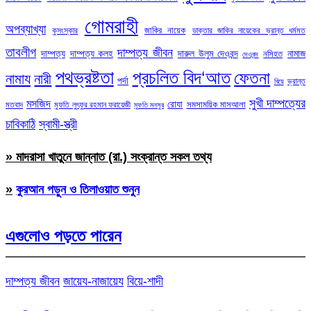
গোমরাহী
অপব্যাখ্যা
জাকির নায়েক
কুসংস্কার
ডাক্তার জাকির নায়েকের ভ্রান্ত ধর্মমত
তাবলীগ
দাম্পত্য জীবন
দাম্পত্য
দাম্পত্য কলহ
দারুল উলুম দেওবন্দ
নামাজ
নসিহত
দেওবন্দ
পথভ্রষ্টতা
প্রচলিত বিদ‘আত
ফেতনা
নামায
নারী
পর্দা
ভ্রান্ত
বিয়ে
সুখী দাম্পত্যের
মসজিদ
রোযা
সমসাময়িক মাসআলা
মতবাদ
মুফতি লুৎফুর রহমান ফরায়েজী
মুফতি মনসুর
চাবিকাঠি
স্বামী-স্ত্রী
» মাদরাসা খাতুনে জান্নাত (রা.) সংক্রান্ত সকল তথ্য
»
কুরআন পড়ুন ও তিলাওয়াত শুনুন
এগুলোও পড়তে পারেন
দাম্পত্য জীবন
জায়েয-নাজায়েয
বিয়ে-শাদী