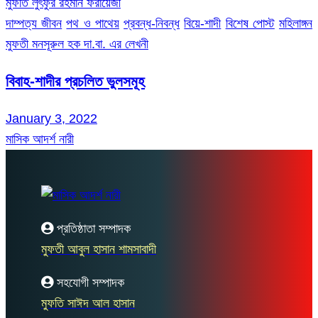
মুফতি লুৎফুর রহমান ফরায়েজী
দাম্পত্য জীবন
পথ ও পাথেয়
প্রবন্ধ-নিবন্ধ
বিয়ে-শাদী
বিশেষ পোস্ট
মহিলাঙ্গন
মুফতী মনসূরুল হক দা.বা. এর লেখনী
বিবাহ-শাদীর প্রচলিত ভুলসমূহ
January 3, 2022
মাসিক আদর্শ নারী
প্রতিষ্ঠাতা সম্পাদক
মুফতী আবুল হাসান শামসাবাদী
সহযোগী সম্পাদক
মুফতি সাঈদ আল হাসান