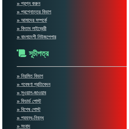
» প্রশ্ন করুন
» প্রশ্নোত্তর বিভাগ
» আমাদের সম্পর্কে
» কিতাব লাইব্রেরী
» বাংলাদেশী নিউজপেপার
সূচীপত্র
» নিয়মিত বিভাগ
» গবেষণা প্রতিবেদন
» সুওয়াল-জাওয়াব
» ফিচার্ড পোস্ট
» বিশেষ পোস্ট
» প্রবন্ধ-নিবন্ধ
» সংবাদ