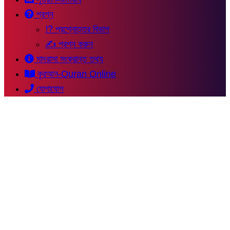
প্রশ্ন
⁉ প্রশ্নোত্তর বিভাগ
✍ প্রশ্ন করুন
মাদরাসা সংক্রান্ত তথ্য
কুরআন-Quran Online
যোগাযোগ