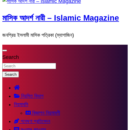
মাসিক আদর্শ নারী – Islamic Magazine
জনপ্রিয় ইসলামী মাসিক পত্রিকা (ম্যাগাজিন)
Search
Search
নিয়মিত বিভাগ
নিয়মাবলি
বিজ্ঞাপন নিয়মাবলী
গবেষণা প্রতিবেদন
সুওয়াল-জাওয়াব