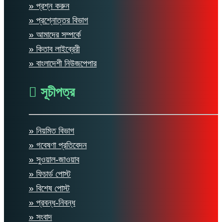
» প্রশ্ন করুন
» প্রশ্নোত্তর বিভাগ
» আমাদের সম্পর্কে
» কিতাব লাইব্রেরী
» বাংলাদেশী নিউজপেপার
সূচীপত্র
» নিয়মিত বিভাগ
» গবেষণা প্রতিবেদন
» সুওয়াল-জাওয়াব
» ফিচার্ড পোস্ট
» বিশেষ পোস্ট
» প্রবন্ধ-নিবন্ধ
» সংবাদ