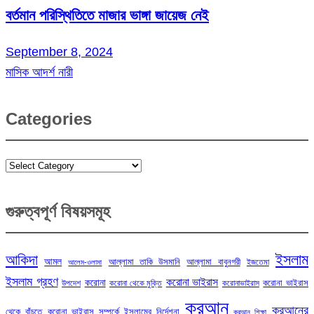
বর্তমান পরিস্থিতিতে মাজার ভাঙ্গা জায়েজ নেই
September 8, 2024
মাসিক আদর্শ নারী
Categories
Categories
গুরুত্বপূর্ণ বিষয়সমূহ
ইসলাম
আকিদা
আমল
আল্লামা তাকি উসমানি
আল্লামা বাবুনগরী
ইজতেমা
আলেম-ওলামা
ইসলাম গ্রহণ
করোনা ভাইরাস
করোনা
করোনা ভাইরাস
উপদেশ
করোনা থেকে মুক্তি
করোনাভাইরাস
কুরআন
কুরআনের
থেকে বাঁচতে
করোনা ভাইরাস সম্পর্কে ইসলামের নির্দেশনা
কুরআন শিক্ষা