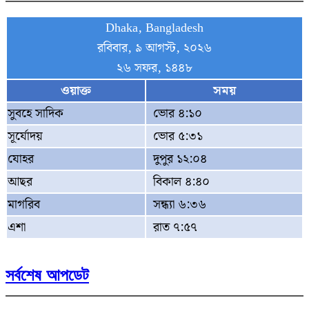
Dhaka, Bangladesh
রবিবার, ৯ আগস্ট, ২০২৬
২৬ সফর, ১৪৪৮
ওয়াক্ত
সময়
সুবহে সাদিক
ভোর ৪:১০
সূর্যোদয়
ভোর ৫:৩১
যোহর
দুপুর ১২:০৪
আছর
বিকাল ৪:৪০
মাগরিব
সন্ধ্যা ৬:৩৬
এশা
রাত ৭:৫৭
সর্বশেষ আপডেট