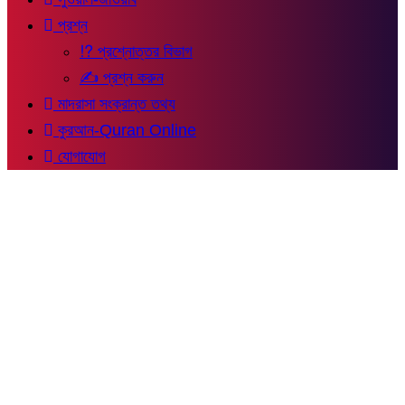
প্রশ্ন
⁉ প্রশ্নোত্তর বিভাগ
✍ প্রশ্ন করুন
মাদরাসা সংক্রান্ত তথ্য
কুরআন-Quran Online
যোগাযোগ