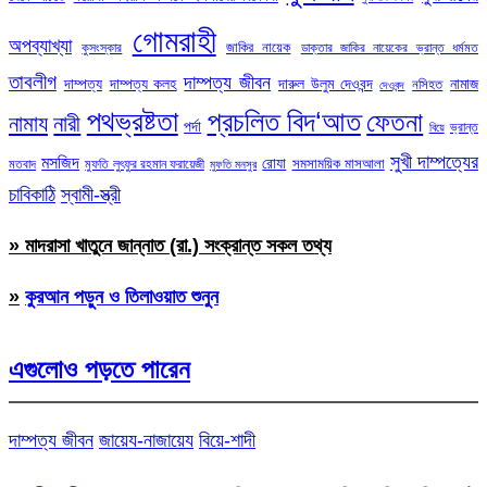
গোমরাহী
অপব্যাখ্যা
জাকির নায়েক
কুসংস্কার
ডাক্তার জাকির নায়েকের ভ্রান্ত ধর্মমত
তাবলীগ
দাম্পত্য জীবন
দাম্পত্য
দাম্পত্য কলহ
দারুল উলুম দেওবন্দ
নামাজ
নসিহত
দেওবন্দ
পথভ্রষ্টতা
প্রচলিত বিদ‘আত
ফেতনা
নামায
নারী
পর্দা
ভ্রান্ত
বিয়ে
সুখী দাম্পত্যের
মসজিদ
রোযা
সমসাময়িক মাসআলা
মতবাদ
মুফতি লুৎফুর রহমান ফরায়েজী
মুফতি মনসুর
চাবিকাঠি
স্বামী-স্ত্রী
» মাদরাসা খাতুনে জান্নাত (রা.) সংক্রান্ত সকল তথ্য
»
কুরআন পড়ুন ও তিলাওয়াত শুনুন
এগুলোও পড়তে পারেন
দাম্পত্য জীবন
জায়েয-নাজায়েয
বিয়ে-শাদী