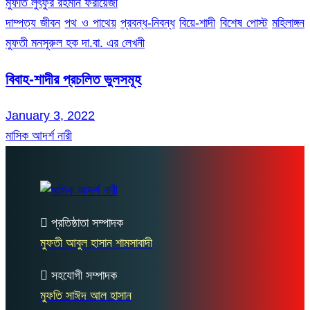
মুফতি লুৎফুর রহমান ফরায়েজী
দাম্পত্য জীবন
পথ ও পাথেয়
প্রবন্ধ-নিবন্ধ
বিয়ে-শাদী
বিশেষ পোস্ট
মহিলাঙ্গন
মুফতী মনসূরুল হক দা.বা. এর লেখনী
বিবাহ-শাদীর প্রচলিত ভুলসমূহ
January 3, 2022
মাসিক আদর্শ নারী
প্রতিষ্ঠাতা সম্পাদক
মুফতী আবুল হাসান শামসাবাদী
সহযোগী সম্পাদক
মুফতি সাঈদ আল হাসান