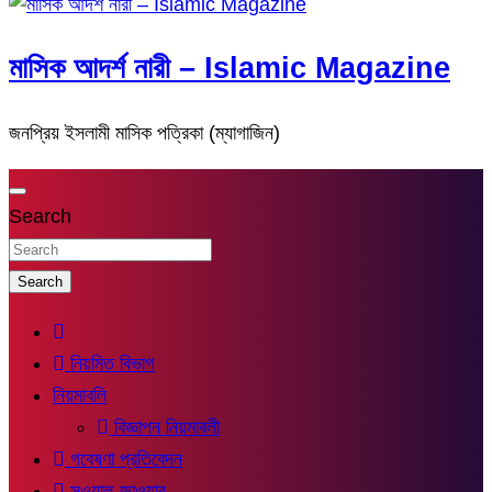
মাসিক আদর্শ নারী – Islamic Magazine
জনপ্রিয় ইসলামী মাসিক পত্রিকা (ম্যাগাজিন)
Search
Search
নিয়মিত বিভাগ
নিয়মাবলি
বিজ্ঞাপন নিয়মাবলী
গবেষণা প্রতিবেদন
সুওয়াল-জাওয়াব