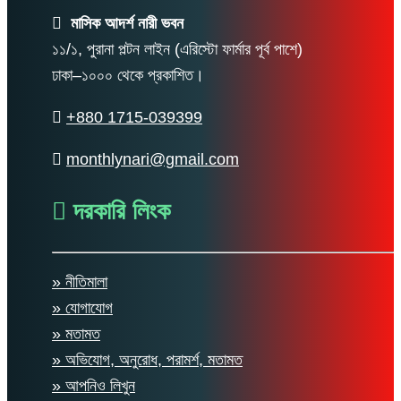
মাসিক আদর্শ নারী ভবন
১১/১, পুরানা পল্টন লাইন (এরিস্টো ফার্মার পূর্ব পাশে)
ঢাকা–১০০০ থেকে প্রকাশিত।
+880 1715-039399
monthlynari@gmail.com
দরকারি লিংক
» নীতিমালা
» যোগাযোগ
» মতামত
» অভিযোগ, অনুরোধ, পরামর্শ, মতামত
» আপনিও লিখুন