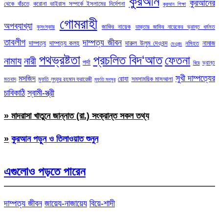
কুরআন
কুরআনের
থেকে বাঁচতে
করোনা ভাইরাস সম্পর্কে ইসলামের নির্দেশনা
কুরআন শিক্ষা
গোমরাহী
অপব্যাখ্যা
জাকির নায়েক
কুসংস্কার
ডাক্তার জাকির নায়েকের ভ্রান্ত ধর্মমত
তাবলীগ
দাম্পত্য জীবন
দাম্পত্য
দাম্পত্য কলহ
দারুল উলুম দেওবন্দ
নামাজ
নসিহত
দেওবন্দ
পথভ্রষ্টতা
প্রচলিত বিদ‘আত
ফেতনা
নামায
নারী
পর্দা
ভ্রান্ত
বিয়ে
সুখী দাম্পত্যের
মসজিদ
রোযা
সমসাময়িক মাসআলা
মতবাদ
মুফতি লুৎফুর রহমান ফরায়েজী
মুফতি মনসুর
চাবিকাঠি
স্বামী-স্ত্রী
» মাদরাসা খাতুনে জান্নাত (রা.) সংক্রান্ত সকল তথ্য
»
কুরআন পড়ুন ও তিলাওয়াত শুনুন
এগুলোও পড়তে পারেন
দাম্পত্য জীবন
জায়েয-নাজায়েয
বিয়ে-শাদী