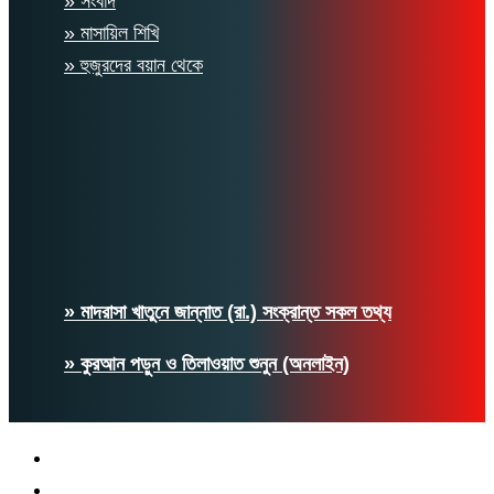
» সংবাদ
» মাসায়িল শিখি
» হুজুরদের বয়ান থেকে
» মাদরাসা খাতুনে জান্নাত (রা.) সংক্রান্ত সকল তথ্য
» কুরআন পড়ুন ও তিলাওয়াত শুনুন (অনলাইন)