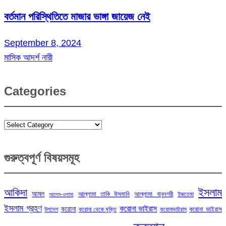
বর্তমান পরিস্থিতিতে মাজার ভাঙ্গা জায়েজ নেই
September 8, 2024
মাসিক আদর্শ নারী
Categories
Categories
গুরুত্বপূর্ণ বিষয়সমূহ
ইসলাম
আকিদা
আমল
আল্লামা তাকি উসমানি
আল্লামা বাবুনগরী
ইজতেমা
আলেম-ওলামা
ইসলাম গ্রহণ
করোনা ভাইরাস
করোনা
করোনা ভাইরাস
উপদেশ
করোনা থেকে মুক্তি
করোনাভাইরাস