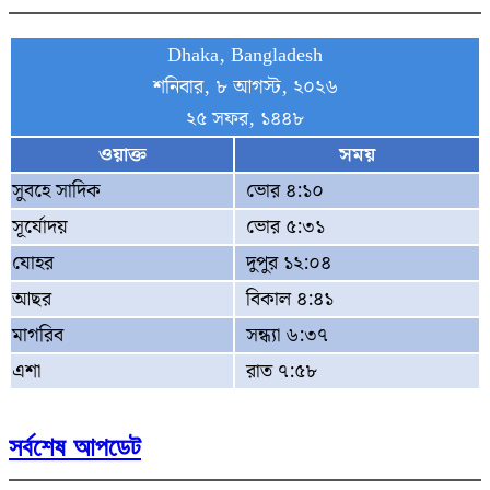
Dhaka, Bangladesh
শনিবার, ৮ আগস্ট, ২০২৬
২৫ সফর, ১৪৪৮
ওয়াক্ত
সময়
সুবহে সাদিক
ভোর ৪:১০
সূর্যোদয়
ভোর ৫:৩১
যোহর
দুপুর ১২:০৪
আছর
বিকাল ৪:৪১
মাগরিব
সন্ধ্যা ৬:৩৭
এশা
রাত ৭:৫৮
সর্বশেষ আপডেট