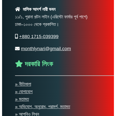
মাসিক আদর্শ নারী ভবন
১১/১, পুরানা পল্টন লাইন (এরিস্টো ফার্মার পূর্ব পাশে)
ঢাকা–১০০০ থেকে প্রকাশিত।
+880 1715-039399
monthlynari@gmail.com
দরকারি লিংক
» নীতিমালা
» যোগাযোগ
» মতামত
» অভিযোগ, অনুরোধ, পরামর্শ, মতামত
» আপনিও লিখুন