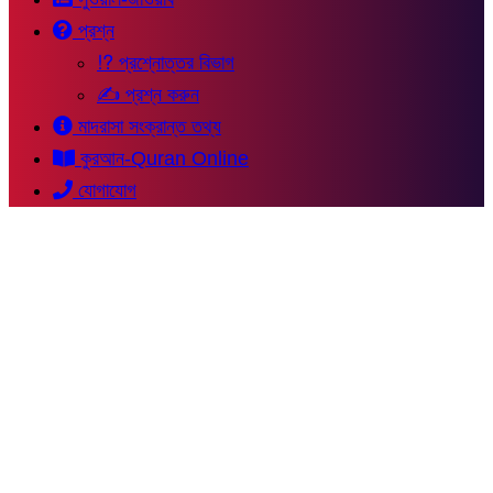
প্রশ্ন
⁉ প্রশ্নোত্তর বিভাগ
✍ প্রশ্ন করুন
মাদরাসা সংক্রান্ত তথ্য
কুরআন-Quran Online
যোগাযোগ