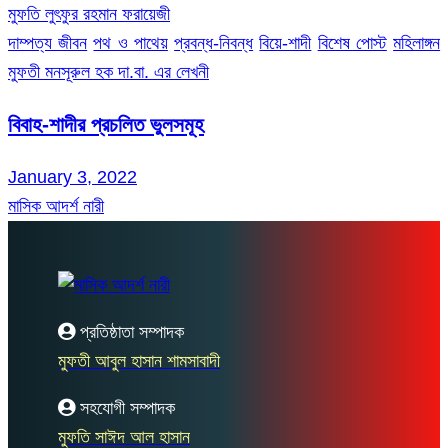
মুফতি লুৎফুর রহমান ফরায়েজী
দাম্পত্য জীবন
পথ ও পাথেয়
প্রবন্ধ-নিবন্ধ
বিয়ে-শাদী
বিশেষ পোস্ট
মহিলাঙ্গন
মুফতী মনসূরুল হক দা.বা. এর লেখনী
বিবাহ-শাদীর প্রচলিত ভুলসমূহ
January 3, 2022
মাসিক আদর্শ নারী
প্রতিষ্ঠাতা সম্পাদক
মুফতী আবুল হাসান শামসাবাদী
সহযোগী সম্পাদক
মুফতি সাঈদ আল হাসান