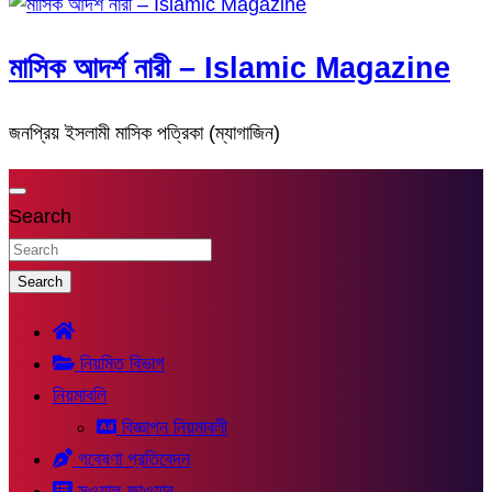
মাসিক আদর্শ নারী – Islamic Magazine
জনপ্রিয় ইসলামী মাসিক পত্রিকা (ম্যাগাজিন)
Search
Search
নিয়মিত বিভাগ
নিয়মাবলি
বিজ্ঞাপন নিয়মাবলী
গবেষণা প্রতিবেদন
সুওয়াল-জাওয়াব