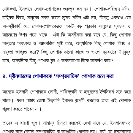
মোটকথা, ইসলামে লেবাস-পোশাকের গুরুত্ব কম নয়। পোশাক-পরিচ্ছদ যদিও
বাহ্যিক বিষয়, মানুষের সকল ভালো-মন্দের দলীল এটা নয়, কিন্তু একথাও তো
অনস্বীকার্য যে, লেবাস-পোশাকেরও একটি বড় প্রভাব মানুষের স্বভাব ও
আচরণের উপর পড়ে থাকে। এটা কি অস্বীকার করা যাবে যে, কিছু পোশাক
অন্তরে অহংকার ও আত্মগরিমা সৃষ্টি করে, অন্যদিকে কিছু পোশাক বিনয় ও
নম্রতা জাগ্রত করে? কিছু পোশাক ভালো কাজে ও ভালো ব্যবহারে উদ্বুদ্ধ
করে, অন্যদিকে কিছু পোশাক মন্দ ও অকল্যাণের দিকে আকর্ষণ করে?
৪. দ্বীনদারদের পোশাককে ‘সম্প্রদায়িক’ পোশাক মনে করা
অনেকে ইসলামী পোশাককে সৌদী, পাকিস্তানী বা হুজুরদের ইউনিফর্ম মনে করে
থাকে। ফলে নামায-রোযা ইত্যাদি ইবাদত-বন্দেগী করলেও তারা এই পোশাক
গ্রহণ করতে পারেন না।
তাদের এ ধারণা ভুল। সামান্য চিন্তা করলেই দেখা যাবে যে, ইসলামসম্মত
পোশাক মানে কোনো সাম্প্রদায়িক বা আঞ্চলিক পোশাক নয়। হ্যাঁ, তা মুসলমানের