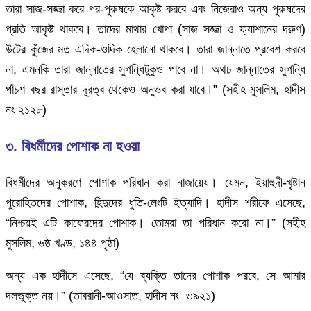
তারা সাজ-সজ্জা করে পর-পুরুষকে আকৃষ্ট করবে এবং নিজেরাও অন্য পুরুষদের
প্রতি আকৃষ্ট থাকবে। তাদের মাথার খোপা (সাজ সজ্জা ও ফ্যাশানের দরুণ)
উটের কুঁজের মত এদিক-ওদিক হেলানো থাকবে। তারা জান্নাতে প্রবেশ করবে
না, এমনকি তারা জান্নাতের সুগন্ধিটুকুও পাবে না। অথচ জান্নাতের সুগন্ধি
পাঁচশ বছর রাস্তার দূরত্ব থেকেও অনুভব করা যাবে।” (সহীহ মুসলিম, হাদীস
নং ২১২৮)
৩. বিধর্মীদের পোশাক না হওয়া
বিধর্মীদের অনুকরণে পোশাক পরিধান করা নাজায়েয। যেমন, ইয়াহুদী-খৃষ্টান
পুরোহিতদের পোশাক, হিন্দুদের ধুতি-লেংটি ইত্যাদি। হাদীস শরীফে এসেছে,
“নিশ্চয়ই এটি কাফেরদের পোশাক। তোমরা তা পরিধান করো না।” (সহীহ
মুসলিম, ৬ষ্ঠ খণ্ড, ১৪৪ পৃষ্ঠা)
অন্য এক হাদীসে এসেছে, “যে ব্যক্তি তাদের পোশাক পরবে, সে আমার
দলভুক্ত নয়।” (তাবরানী-আওসাত, হাদীস নং ৩৯২১)