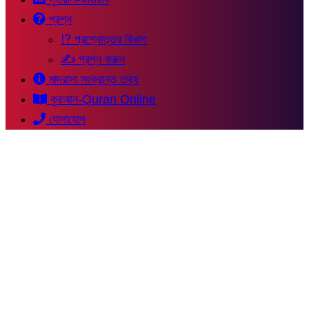
প্রশ্ন
⁉ প্রশ্নোত্তর বিভাগ
✍ প্রশ্ন করুন
মাদরাসা সংক্রান্ত তথ্য
কুরআন-Quran Online
যোগাযোগ