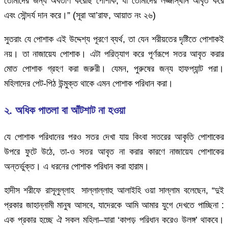
তোমাদের জন্য অবতীর্ণ করেছি পোশাক, যা তোমাদের লজ্জাস্থান আবৃত করে
এবং সৌন্দর্য দান করে।” (সূরা আ’রাফ, আয়াত নং ২৬)
সুতরাং যে পোশাক এই উদ্দেশ্য পূরণে ব্যর্থ, তা যেন শরীয়তের দৃষ্টিতে পোশাকই
নয়। তা নাজায়েয পোশাক। এটা পরিত্যাগ করে পূর্ণরূপে সতর আবৃত করার
মোত পোশাক গ্রহণ করা জরুরী। যেমন, পুরুষের জন্য হাফপ্যান্ট পরা।
মহিলাদের পেট-পিঠ উন্মুক্ত থাকে এমন পোশাক পরিধান করা।
২. অধিক পাতলা বা আঁটশাট না হওয়া
যে পোশাক পরিধানের পরও সতর দেখা যায় কিংবা সতরের আকৃতি পোশাকের
উপরে ফুটে উঠে, তা-ও সতর আবৃত না করার কারণে নাজায়েয পোশাকের
অন্তর্ভুক্ত। এ ধরনের পোশাক পরিধান করা হারাম।
হাদীস শরীফে রাসূলুল্লাহ সাল্লাল্লাহু আলাইহি ওয়া সাল্লাম বলেছেন, “দুই
প্রকার জাহান্নামী মানুষ আসবে, যাদেরকে আমি আমার যুগে দেখতে পাচ্ছিনা :
এক প্রকার হচ্ছে ঐ সকল মহিলা–যারা ‘কাপড় পরিধান করেও উলঙ্গ’ থাকবে।