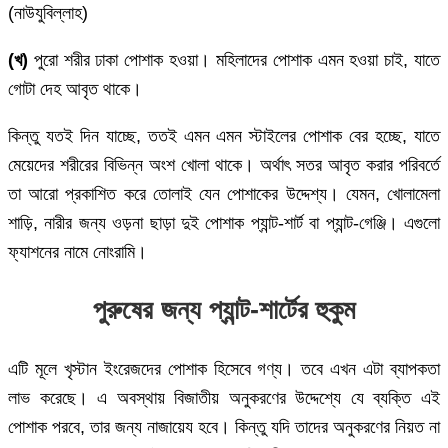
(নাউযুবিল্লাহ)
(খ)
পুরো শরীর ঢাকা পোশাক হওয়া। মহিলাদের পোশাক এমন হওয়া চাই, যাতে
গোটা দেহ আবৃত থাকে।
কিন্তু যতই দিন যাচ্ছে, ততই এমন এমন স্টাইলের পোশাক বের হচ্ছে, যাতে
মেয়েদের শরীরের বিভিন্ন অংশ খোলা থাকে। অর্থাৎ সতর আবৃত করার পরিবর্তে
তা আরো প্রকাশিত করে তোলাই যেন পোশাকের উদ্দেশ্য। যেমন, খোলামেলা
শাড়ি, নারীর জন্য ওড়না ছাড়া দুই পোশাক প্যান্ট-শার্ট বা প্যান্ট-গেঞ্জি। এগুলো
ফ্যাশনের নামে নোংরামি।
পুরুষের জন্য প্যান্ট-শার্টের হুকুম
এটি মূলে খৃস্টান ইংরেজদের পোশাক হিসেবে গণ্য। তবে এখন এটা ব্যাপকতা
লাভ করেছে। এ অবস্থায় বিজাতীয় অনুকরণের উদ্দেশ্যে যে ব্যক্তি এই
পোশাক পরবে, তার জন্য নাজায়েয হবে। কিন্তু যদি তাদের অনুকরণের নিয়ত না