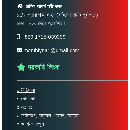
মাসিক আদর্শ নারী ভবন
১১/১, পুরানা পল্টন লাইন (এরিস্টো ফার্মার পূর্ব পাশে)
ঢাকা–১০০০ থেকে প্রকাশিত।
+880 1715-039399
monthlynari@gmail.com
দরকারি লিংক
» নীতিমালা
» যোগাযোগ
» মতামত
» অভিযোগ, অনুরোধ, পরামর্শ, মতামত
» আপনিও লিখুন