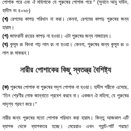
পোশাক পরে এবং ঐ মহিলাকে যে পুরুষের পোশাক পরে “ (সুনানে আবু দাউদ,
হাদীস নং ৪০৯৮)
(খ)
রেশমের কাপড় পরিধান না করা। কেননা, রেশমের কাপড় পুরুষের জন্য
হারাম।
(গ)
জাফরানী রংয়ের কাপড় না হওয়া। এটা পুরুষের জন্য নাজায়েয।
(ঘ)
কুসুম রং কিংবা গাঢ় লাল রং না হওয়া। কেননা, পুরুষের জন্য কুসুম রং ও
লাল রং মাকরূহ।
নারীর পোশাকের কিছু স্বতন্ত্র বৈশিষ্ট্য
(ক)
পুরুষের পোশাক বা পুরুষের সদৃশ পোশাক না হওয়া। হাদীস শরীফে এসেছে,
“তিন শ্রেণীর লোক জান্নাতে প্রবেশ করবে না। একজন ঐ মহিলা, যে পুরুষের
সাদৃশ্য গ্রহণ করে।”
নারীর জন্য পুরুষের মতো পোশাক পরিধান করা হারাম। কিন্তু আজকাল এটি
ব্যাপক থেকে ব্যাপকতর হচ্ছে। মেয়েরাও এখন প্যান্ট-শার্ট পরছে!