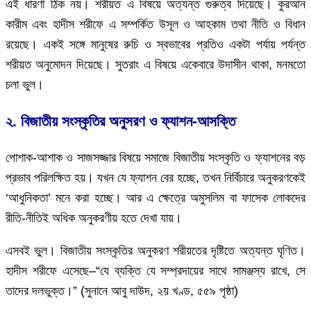
এই ধারণা ঠিক নয়। শরীয়ত এ বিষয়ে অত্যন্ত গুরুত্ব দিয়েছে। কুরআন
কারীম এবং হাদীস শরীফে এ সম্পর্কিত উসূল ও আহকাম তথা নীতি ও বিধান
রয়েছে। একই সঙ্গে মানুষের রুচি ও স্বভাবের প্রতিও একটা পর্যায় পর্যন্ত
শরীয়ত অনুমোদন দিয়েছে। সুতরাং এ বিষয়ে একেবারে উদাসীন থাকা, মনমতো
চলা ভুল।
২. বিজাতীয় সংস্কৃতির অনুসরণ ও ফ্যাশন-আসক্তি
পোশাক-আশাক ও সাজসজ্জার বিষয়ে সমাজে বিজাতীয় সংস্কৃতি ও ফ্যাশনের বড়
প্রভাব পরিলক্ষিত হয়। যখন যে ফ্যাশন বের হচ্ছে, তখন নির্বিচারে অনুকরণকেই
‘আধুনিকতা’ মনে করা হচ্ছে। আর এ ক্ষেত্রে অমুসলিম বা ফাসেক লোকদের
রীতি-নীতিই অধিক অনুকরণীয় হতে দেখা যায়।
এসবই ভুল। বিজাতীয় সংস্কৃতির অনুকরণ শরীয়তের দৃষ্টিতে অত্যন্ত ঘৃণিত।
হাদীস শরীফে এসেছে–“যে ব্যক্তি যে সম্প্রদায়ের সাথে সামঞ্জস্য রাখে, সে
তাদের দলভুক্ত।” (সুনানে আবু দাউদ, ২য় খণ্ড, ৫৫৯ পৃষ্ঠা)