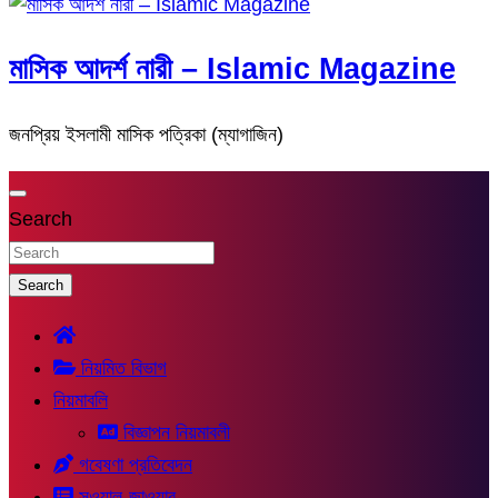
মাসিক আদর্শ নারী – Islamic Magazine
জনপ্রিয় ইসলামী মাসিক পত্রিকা (ম্যাগাজিন)
Search
Search
নিয়মিত বিভাগ
নিয়মাবলি
বিজ্ঞাপন নিয়মাবলী
গবেষণা প্রতিবেদন
সুওয়াল-জাওয়াব