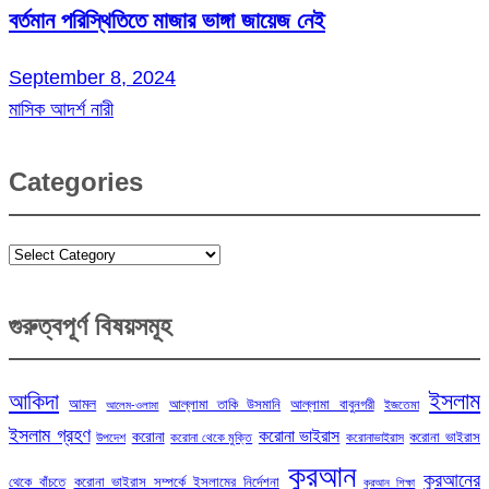
বর্তমান পরিস্থিতিতে মাজার ভাঙ্গা জায়েজ নেই
September 8, 2024
মাসিক আদর্শ নারী
Categories
Categories
গুরুত্বপূর্ণ বিষয়সমূহ
ইসলাম
আকিদা
আমল
আল্লামা তাকি উসমানি
আল্লামা বাবুনগরী
ইজতেমা
আলেম-ওলামা
ইসলাম গ্রহণ
করোনা ভাইরাস
করোনা
করোনা ভাইরাস
উপদেশ
করোনা থেকে মুক্তি
করোনাভাইরাস
কুরআন
কুরআনের
থেকে বাঁচতে
করোনা ভাইরাস সম্পর্কে ইসলামের নির্দেশনা
কুরআন শিক্ষা