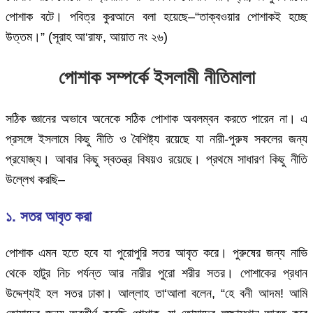
পোশাক বটে। পবিত্র কুরআনে বলা হয়েছে–“তাক্বওয়ার পোশাকই হচ্ছে
উত্তম।” (সূরাহ আ‘রাফ, আয়াত নং ২৬)
পোশাক সম্পর্কে ইসলামী নীতিমালা
সঠিক জ্ঞানের অভাবে অনেকে সঠিক পোশাক অবলম্বন করতে পারেন না। এ
প্রসঙ্গে ইসলামে কিছু নীতি ও বৈশিষ্ট্য রয়েছে যা নারী-পুরুষ সকলের জন্য
প্রযোজ্য। আবার কিছু স্বতন্ত্র বিষয়ও রয়েছে। প্রথমে সাধারণ কিছু নীতি
উল্লেখ করছি–
১. সতর আবৃত করা
পোশাক এমন হতে হবে যা পুরোপুরি সতর আবৃত করে। পুরুষের জন্য নাভি
থেকে হাটুর নিচ পর্যন্ত আর নারীর পুরো শরীর সতর। পোশাকের প্রধান
উদ্দেশ্যই হল সতর ঢাকা। আল্লাহ তা‘আলা বলেন, “হে বনী আদম! আমি