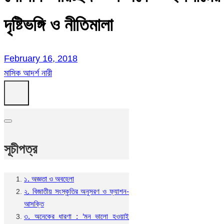
দৃষ্টিভঙ্গি ও নীতিমালা
February 16, 2018
মাসিক আদর্শ নারী
সূচীপত্র
১. অজ্ঞতা ও অবহেলা
২. বিজাতীয় সংস্কৃতির অনুসরণ ও ফ্যাশন-
আসক্তি
৩. অনেকের ধারণা : ‘মন ভালো হওয়াই