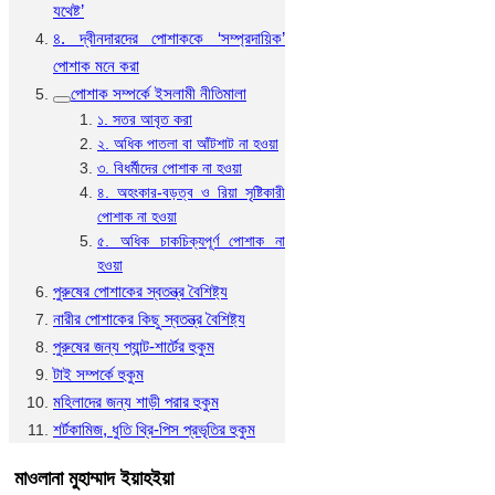
যথেষ্ট’
৪. দ্বীনদারদের পোশাককে ‘সম্প্রদায়িক’
পোশাক মনে করা
পোশাক সম্পর্কে ইসলামী নীতিমালা
১. সতর আবৃত করা
২. অধিক পাতলা বা আঁটশাট না হওয়া
৩. বিধর্মীদের পোশাক না হওয়া
৪. অহংকার-বড়ত্ব ও রিয়া সৃষ্টিকারী
পোশাক না হওয়া
৫. অধিক চাকচিক্যপূর্ণ পোশাক না
হওয়া
পুরুষের পোশাকের স্বতন্ত্র বৈশিষ্ট্য
নারীর পোশাকের কিছু স্বতন্ত্র বৈশিষ্ট্য
পুরুষের জন্য প্যান্ট-শার্টের হুকুম
টাই সম্পর্কে হুকুম
মহিলাদের জন্য শাড়ী পরার হুকুম
শর্টকামিজ, ধুতি থ্রি-পিস প্রভৃতির হুকুম
মাওলানা মুহাম্মাদ ইয়াহইয়া