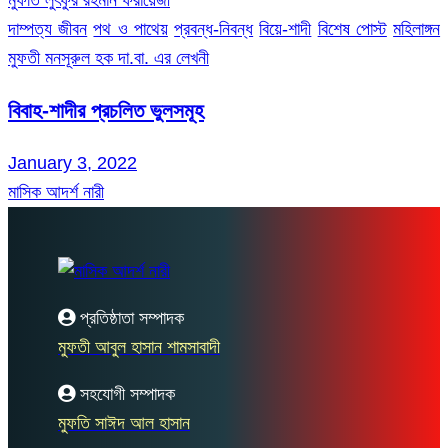
দাম্পত্য জীবন
পথ ও পাথেয়
প্রবন্ধ-নিবন্ধ
বিয়ে-শাদী
বিশেষ পোস্ট
মহিলাঙ্গন
মুফতী মনসূরুল হক দা.বা. এর লেখনী
বিবাহ-শাদীর প্রচলিত ভুলসমূহ
January 3, 2022
মাসিক আদর্শ নারী
প্রতিষ্ঠাতা সম্পাদক
মুফতী আবুল হাসান শামসাবাদী
সহযোগী সম্পাদক
মুফতি সাঈদ আল হাসান