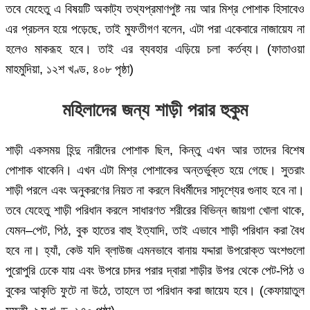
তবে যেহেতু এ বিষয়টি অকাট্য তথ্যপ্রমাণপুষ্ট নয় আর মিশ্র পোশাক হিসাবেও
এর প্রচলন হয়ে পড়েছে, তাই মুফতীগণ বলেন, এটা পরা একেবারে নাজায়েয না
হলেও মাকরূহ হবে। তাই এর ব্যবহার এড়িয়ে চলা কর্তব্য। (ফাতাওয়া
মাহমুদিয়া, ১২শ খণ্ড, ৪০৮ পৃষ্ঠা)
মহিলাদের জন্য শাড়ী পরার হুকুম
শাড়ী একসময় হিন্দু নারীদের পোশাক ছিল, কিন্তু এখন আর তাদের বিশেষ
পোশাক থাকেনি। এখন এটা মিশ্র পোশাকের অন্তর্ভুক্ত হয়ে গেছে। সুতরাং
শাড়ী পরলে এবং অনুকরণের নিয়ত না করলে বিধর্মীদের সাদৃশ্যের গুনাহ হবে না।
তবে যেহেতু শাড়ী পরিধান করলে সাধারণত শরীরের বিভিন্ন জায়গা খোলা থাকে,
যেমন–পেট, পিঠ, বুক হাতের বাহু ইত্যাদি, তাই এভাবে শাড়ী পরিধান করা বৈধ
হবে না। হ্যাঁ, কেউ যদি ব্লাউজ এমনভাবে বানায় যদ্দারা উপরোক্ত অংশগুলো
পুরোপুরি ঢেকে যায় এবং উপরে চাদর পরার দ্বারা শাড়ীর উপর থেকে পেট-পিঠ ও
বুকের আকৃতি ফুটে না উঠে, তাহলে তা পরিধান করা জায়েয হবে। (কেফায়াতুল