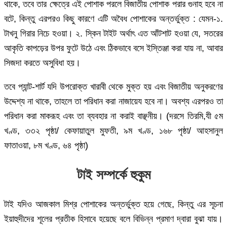
থাকে, তবে তার ক্ষেত্রে এই পোশাক পরলে বিজাতীয় পোশাক পরার গুনাহ হবে না
বটে, কিন্তু এরপরও কিছু কারণে এটি অবৈধ পোশাকের অন্তর্ভুক্ত : যেমন-১.
টাখনু গিরার নিচে হওয়া। ২. স্কিন টাইট অর্থাৎ এত আঁটশাট হওয়া যে, সতরের
আকৃতি কাপড়ের উপর ফুটে উঠে এবং ঠিকভাবে বসে ইস্তিঞ্জা করা যায় না, আবার
সিজদা করতে অসুবিধা হয়।
তবে প্যান্ট-শার্ট যদি উপরোক্ত খারাবী থেকে মুক্ত হয় এবং বিজাতীয় অনুকরণের
উদ্দেশ্য না থাকে, তাহলে তা পরিধান করা নাজায়েয হবে না। অবশ্য এরপরও তা
পরিধান করা মাকরূহ এবং তা ব্যবহার না করাই বাঞ্ছনীয়। (দরসে তিরমি,যী ৫ম
খণ্ড, ৩৩২ পৃষ্ঠা/ কেফায়াতুল মুফতী, ৯ম খণ্ড, ১৬৮ পৃষ্ঠা/ আহসানুল
ফাতাওয়া, ৮ম খণ্ড, ৬৪ পৃষ্ঠা)
টাই সম্পর্কে হুকুম
টাই যদিও আজকাল মিশ্র পোশাকের অন্তর্ভুক্ত হয়ে গেছে, কিন্তু এর সূচনা
ইয়াহুদীদের শূলের প্রতীক হিসাবে হয়েছে বলে বিভিন্ন প্রমাণ দ্বারা বুঝা যায়।