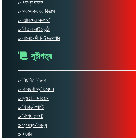
» প্রশ্ন করুন
» প্রশ্নোত্তর বিভাগ
» আমাদের সম্পর্কে
» কিতাব লাইব্রেরী
» বাংলাদেশী নিউজপেপার
সূচীপত্র
» নিয়মিত বিভাগ
» গবেষণা প্রতিবেদন
» সুওয়াল-জাওয়াব
» ফিচার্ড পোস্ট
» বিশেষ পোস্ট
» প্রবন্ধ-নিবন্ধ
» সংবাদ