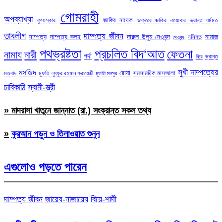
গোমরাহী
অপব্যাখ্যা
জাকির নায়েক
কুসংস্কার
ডাক্তার জাকির নায়েকের ভ্রান্ত ধর্মমত
তাবলীগ
দাম্পত্য জীবন
দাম্পত্য
দাম্পত্য কলহ
দারুল উলুম দেওবন্দ
নামাজ
নসিহত
দেওবন্দ
পথভ্রষ্টতা
প্রচলিত বিদ‘আত
ফেতনা
নামায
নারী
পর্দা
ভ্রান্ত
বিয়ে
সুখী দাম্পত্যের
মসজিদ
রোযা
সমসাময়িক মাসআলা
মতবাদ
মুফতি লুৎফুর রহমান ফরায়েজী
মুফতি মনসুর
চাবিকাঠি
স্বামী-স্ত্রী
» মাদরাসা খাতুনে জান্নাত (রা.) সংক্রান্ত সকল তথ্য
»
কুরআন পড়ুন ও তিলাওয়াত শুনুন
এগুলোও পড়তে পারেন
দাম্পত্য জীবন
জায়েয-নাজায়েয
বিয়ে-শাদী