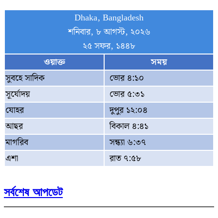
Dhaka, Bangladesh
শনিবার, ৮ আগস্ট, ২০২৬
২৫ সফর, ১৪৪৮
ওয়াক্ত
সময়
সুবহে সাদিক
ভোর ৪:১০
সূর্যোদয়
ভোর ৫:৩১
যোহর
দুপুর ১২:০৪
আছর
বিকাল ৪:৪১
মাগরিব
সন্ধ্যা ৬:৩৭
এশা
রাত ৭:৫৮
সর্বশেষ আপডেট