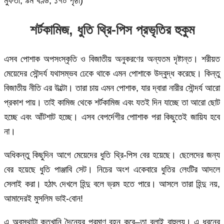
মুফতী, ৯ম খণ্ড, ১৭০ পৃষ্ঠা)
শর্টকামিজ, ধুতি থ্রি-পিস প্রভৃতির হুকুম
এসব পোশাক অপসংস্কৃতি ও বিজাতীয় অনুকরণের অন্যতম দৃষ্টান্ত। শরীয়ত
মেয়েদের সৌন্দর্য যথাসম্ভব ঢেকে থাকে এমন পোশাকে উদ্বুদ্ধ করেছে। কিন্তু
বিজাতীয় নীতি এর উল্টো। তারা চায় এমন পোশাক, যার দ্বারা নারীর সৌন্দর্য আরো
প্রকাশ পায়। তাই কামিজ থেকে শর্টকামিজ এবং যতই দিন যাচ্ছে তা আরো ছোট
হচ্ছে এবং আঁটশাট হচ্ছে। এসব বেপর্দেগীর পোাশাক পরা কিছুতেই জায়িয হবে
না।
অধিকন্তু কিছুদিন আগে মেয়েদের ধুতি থ্রি-পিস বের হয়েছে। ছেলেদের জন্য
বের হয়েছে ধুতি পাঞ্জাবি সেট। নিচের অংশ একেবারে ধুতির লেংটির আদলে
সেলাই করা। হঠাৎ দেখলে হিন্দু বলে ভ্রম হতে পারে। আসলে তারা হিন্দু নয়,
আমাদেরই মুসলিম ভাই-বোন!
এ অবস্থাটা কতখানি দৈন্যের প্রমাণ বহন করে–তা বলাই বাহুল্য। এ ধরনের