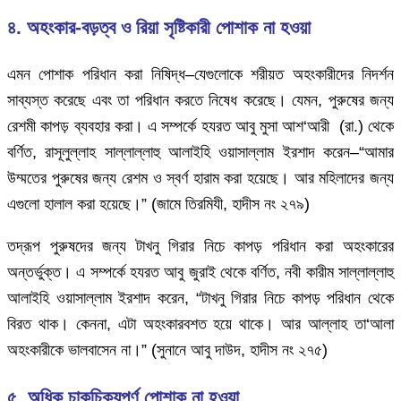
৪. অহংকার-বড়ত্ব ও রিয়া সৃষ্টিকারী পোশাক না হওয়া
এমন পোশাক পরিধান করা নিষিদ্ধ–যেগুলোকে শরীয়ত অহংকারীদের নিদর্শন
সাব্যস্ত করেছে এবং তা পরিধান করতে নিষেধ করেছে। যেমন, পুরুষের জন্য
রেশমী কাপড় ব্যবহার করা। এ সম্পর্কে হযরত আবু মুসা আশ‘আরী (রা.) থেকে
বর্ণিত, রাসূলুল্লাহ সাল্লাল্লাহু আলাইহি ওয়াসাল্লাম ইরশাদ করেন–“আমার
উম্মতের পুরুষের জন্য রেশম ও স্বর্ণ হারাম করা হয়েছে। আর মহিলাদের জন্য
এগুলো হালাল করা হয়েছে।” (জামে তিরমিযী, হাদীস নং ২৭৯)
তদ্রূপ পুরুষদের জন্য টাখনু গিরার নিচে কাপড় পরিধান করা অহংকারের
অন্তর্ভুক্ত। এ সম্পর্কে হযরত আবু জুরাই থেকে বর্ণিত, নবী কারীম সাল্লাল্লাহু
আলাইহি ওয়াসাল্লাম ইরশাদ করেন, “টাখনু গিরার নিচে কাপড় পরিধান থেকে
বিরত থাক। কেননা, এটা অহংকারবশত হয়ে থাকে। আর আল্লাহ তা‘আলা
অহংকারীকে ভালবাসেন না।” (সুনানে আবু দাউদ, হাদীস নং ২৭৫)
৫. অধিক চাকচিক্যপূর্ণ পোশাক না হওয়া