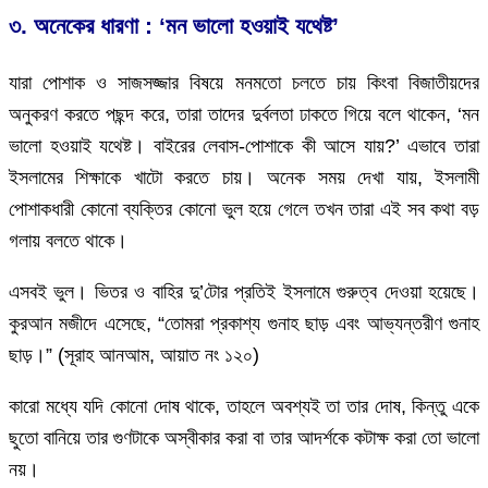
৩. অনেকের ধারণা : ‘মন ভালো হওয়াই যথেষ্ট’
যারা পোশাক ও সাজসজ্জার বিষয়ে মনমতো চলতে চায় কিংবা বিজাতীয়দের
অনুকরণ করতে পছন্দ করে, তারা তাদের দুর্বলতা ঢাকতে গিয়ে বলে থাকেন, ‘মন
ভালো হওয়াই যথেষ্ট। বাইরের লেবাস-পোশাকে কী আসে যায়?’ এভাবে তারা
ইসলামের শিক্ষাকে খাটো করতে চায়। অনেক সময় দেখা যায়, ইসলামী
পোশাকধারী কোনো ব্যক্তির কোনো ভুল হয়ে গেলে তখন তারা এই সব কথা বড়
গলায় বলতে থাকে।
এসবই ভুল। ভিতর ও বাহির দু’টোর প্রতিই ইসলামে গুরুত্ব দেওয়া হয়েছে।
কুরআন মজীদে এসেছে, “তোমরা প্রকাশ্য গুনাহ ছাড় এবং আভ্যন্তরীণ গুনাহ
ছাড়।” (সূরাহ আনআম, আয়াত নং ১২০)
কারো মধ্যে যদি কোনো দোষ থাকে, তাহলে অবশ্যই তা তার দোষ, কিন্তু একে
ছুতো বানিয়ে তার গুণটাকে অস্বীকার করা বা তার আদর্শকে কটাক্ষ করা তো ভালো
নয়।