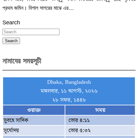
প্রথম জমিন। বিশাল সাগরের মাঝে এর…
Search
Search
নামাযের সময়সূচী
Dhaka, Bangladesh
মঙ্গলবার, ১১ আগস্ট, ২০২৬
২৮ সফর, ১৪৪৮
ওয়াক্ত
সময়
সুবহে সাদিক
ভোর ৪:১১
সূর্যোদয়
ভোর ৫:৩২