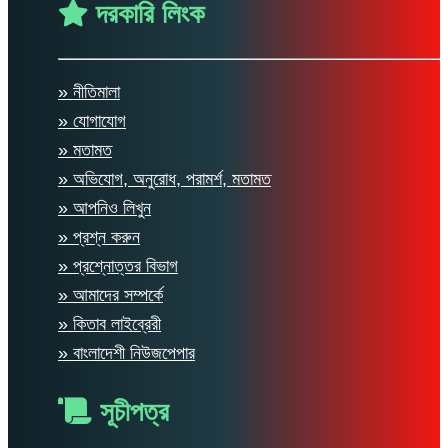
দরকারি লিংক
» নীতিমালা
» যোগাযোগ
» মতামত
» অভিযোগ, অনুরোধ, পরামর্শ, মতামত
» আপনিও লিখুন
» প্রশ্ন করুন
» প্রশ্নোত্তর বিভাগ
» আমাদের সম্পর্কে
» কিতাব লাইব্রেরী
» বাংলাদেশী নিউজপেপার
সূচীপত্র