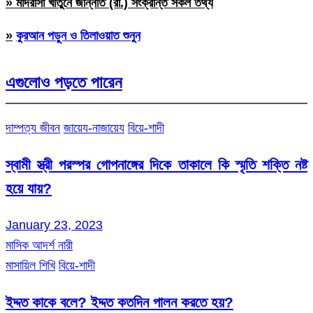
» মাদরাসা খাতুনে জান্নাত (রা.) সংক্রান্ত সকল তথ্য
»
কুরআন পড়ুন ও তিলাওয়াত শুনুন
এগুলোও পড়তে পারেন
দাম্পত্য জীবন
জায়েয-নাজায়েয
বিয়ে-শাদী
স্বামী স্ত্রী পরস্পর গোপনাঙ্গের দিকে তাকালে কি স্মৃতি শক্তি নষ্ট
হয়ে যায়?
January 23, 2023
মাসিক আদর্শ নারী
মাসায়িল শিখি
বিয়ে-শাদী
ইদ্দত কাকে বলে? ইদ্দত কতদিন পালন করতে হয়?