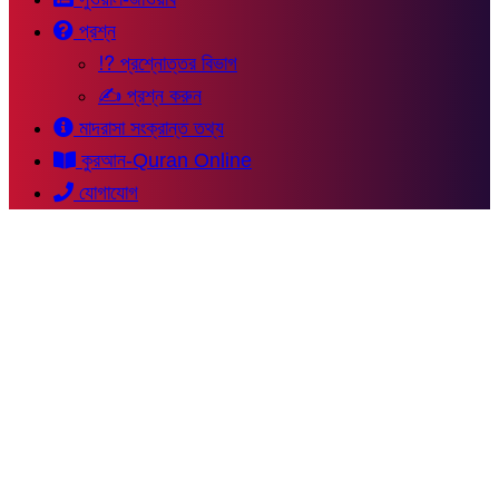
প্রশ্ন
⁉ প্রশ্নোত্তর বিভাগ
✍ প্রশ্ন করুন
মাদরাসা সংক্রান্ত তথ্য
কুরআন-Quran Online
যোগাযোগ