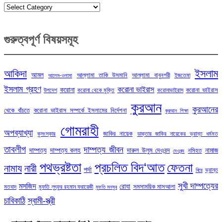
Categories
গুরুত্বপূর্ণ বিষয়সমূহ
ইসলাম
আকিদা
আমল
আল্লামা তাকি উসমানি
আল্লামা বাবুনগরী
ইজতেমা
আলেম-ওলামা
ইসলাম গ্রহণ
করোনা ভাইরাস
করোনা
করোনা ভাইরাস
উপদেশ
করোনা থেকে মুক্তি
করোনাভাইরাস
কুরআন
কুরআনের
থেকে বাঁচতে
করোনা ভাইরাস সম্পর্কে ইসলামের নির্দেশনা
কুরআন শিক্ষা
গোমরাহী
অপব্যাখ্যা
জাকির নায়েক
কুসংস্কার
ডাক্তার জাকির নায়েকের ভ্রান্ত ধর্মমত
তাবলীগ
দাম্পত্য জীবন
দাম্পত্য
দাম্পত্য কলহ
দারুল উলুম দেওবন্দ
নামাজ
নসিহত
দেওবন্দ
পথভ্রষ্টতা
প্রচলিত বিদ‘আত
ফেতনা
নামায
নারী
পর্দা
ভ্রান্ত
বিয়ে
সুখী দাম্পত্যের
মসজিদ
রোযা
সমসাময়িক মাসআলা
মতবাদ
মুফতি লুৎফুর রহমান ফরায়েজী
মুফতি মনসুর
চাবিকাঠি
স্বামী-স্ত্রী