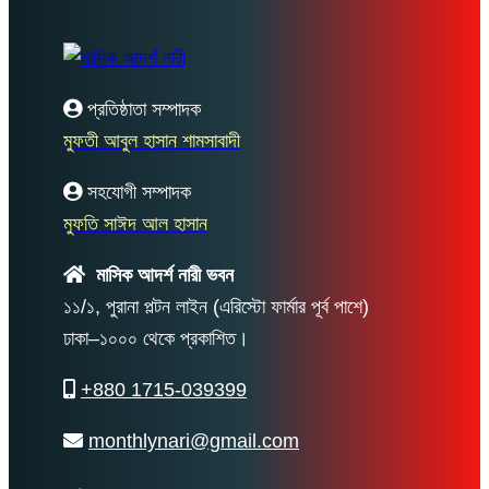
প্রতিষ্ঠাতা সম্পাদক
মুফতী আবুল হাসান শামসাবাদী
সহযোগী সম্পাদক
মুফতি সাঈদ আল হাসান
মাসিক আদর্শ নারী ভবন
১১/১, পুরানা পল্টন লাইন (এরিস্টো ফার্মার পূর্ব পাশে)
ঢাকা–১০০০ থেকে প্রকাশিত।
+880 1715-039399
monthlynari@gmail.com