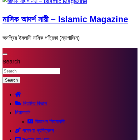
মাসিক আদর্শ নারী – Islamic Magazine
জনপ্রিয় ইসলামী মাসিক পত্রিকা (ম্যাগাজিন)
Search
Search
নিয়মিত বিভাগ
নিয়মাবলি
বিজ্ঞাপন নিয়মাবলী
গবেষণা প্রতিবেদন
সুওয়াল-জাওয়াব