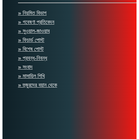
» নিয়মিত বিভাগ
» গবেষণা প্রতিবেদন
» সুওয়াল-জাওয়াব
» ফিচার্ড পোস্ট
» বিশেষ পোস্ট
» প্রবন্ধ-নিবন্ধ
» সংবাদ
» মাসায়িল শিখি
» হুজুরদের বয়ান থেকে