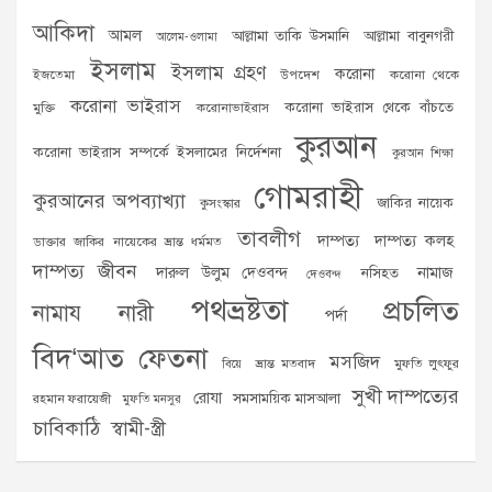
আকিদা
আমল
আল্লামা তাকি উসমানি
আল্লামা বাবুনগরী
আলেম-ওলামা
ইসলাম
ইসলাম গ্রহণ
করোনা
ইজতেমা
উপদেশ
করোনা থেকে
করোনা ভাইরাস
করোনা ভাইরাস থেকে বাঁচতে
মুক্তি
করোনাভাইরাস
কুরআন
করোনা ভাইরাস সম্পর্কে ইসলামের নির্দেশনা
কুরআন শিক্ষা
গোমরাহী
কুরআনের অপব্যাখ্যা
জাকির নায়েক
কুসংস্কার
তাবলীগ
দাম্পত্য
দাম্পত্য কলহ
ডাক্তার জাকির নায়েকের ভ্রান্ত ধর্মমত
দাম্পত্য জীবন
দারুল উলুম দেওবন্দ
নামাজ
নসিহত
দেওবন্দ
পথভ্রষ্টতা
প্রচলিত
নামায
নারী
পর্দা
বিদ‘আত
ফেতনা
মসজিদ
ভ্রান্ত মতবাদ
মুফতি লুৎফুর
বিয়ে
সুখী দাম্পত্যের
রোযা
সমসাময়িক মাসআলা
রহমান ফরায়েজী
মুফতি মনসুর
চাবিকাঠি
স্বামী-স্ত্রী