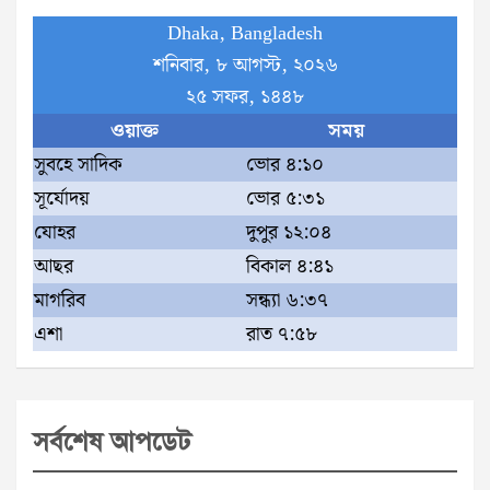
Dhaka, Bangladesh
শনিবার, ৮ আগস্ট, ২০২৬
২৫ সফর, ১৪৪৮
ওয়াক্ত
সময়
সুবহে সাদিক
ভোর ৪:১০
সূর্যোদয়
ভোর ৫:৩১
যোহর
দুপুর ১২:০৪
আছর
বিকাল ৪:৪১
মাগরিব
সন্ধ্যা ৬:৩৭
এশা
রাত ৭:৫৮
সর্বশেষ আপডেট