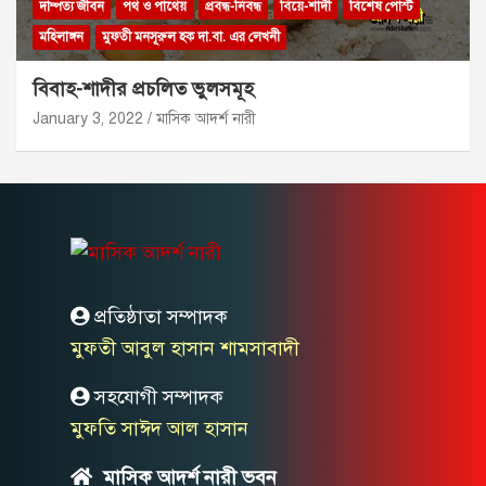
দাম্পত্য জীবন
পথ ও পাথেয়
প্রবন্ধ-নিবন্ধ
বিয়ে-শাদী
বিশেষ পোস্ট
মহিলাঙ্গন
মুফতী মনসূরুল হক দা.বা. এর লেখনী
বিবাহ-শাদীর প্রচলিত ভুলসমূহ
January 3, 2022
মাসিক আদর্শ নারী
প্রতিষ্ঠাতা সম্পাদক
মুফতী আবুল হাসান শামসাবাদী
সহযোগী সম্পাদক
মুফতি সাঈদ আল হাসান
মাসিক আদর্শ নারী ভবন