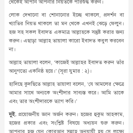
থেকেই আপনি আপনার নিয়তকে পরিশুদ্ধ করুন।
লোক দেখানো বা শোনানোর ইচ্ছে থাকলে, প্রদর্শন বা
খ্যাতির নিয়ত থাকলে তা মন থেকে এখনই ঝেড়ে ফেলুন।
হজ সহ সকল ইবাদত একমাত্র আল্লাহকে সন্তুষ্ট করার জন্য
করুন। এছাড়া আল্লাহ তায়ালা কারো ইবাদত কবুল করবেন
না।
আল্লাহ তায়ালা বলেন, ‘কাজেই আল্লাহর ইবাদত করুন তাঁর
আনুগত্যে একনিষ্ঠ হয়ে।’ (সূরা যুমার : ২)।
হাদিছে কুদছিতে আল্লাহ তায়ালা বলেন, ‘যে আমলের ক্ষেত্রে
আমার সাথে অন্যকে অংশীদার সাব্যস্ত করে। আমি তাকে
এবং তার অংশীদারকে ত্যাগ করি।’
দুই.
প্রয়োজনীয় জ্ঞান অর্জন করুন। হজের হুকুম আহকাম,
হজের প্রকার এবং সংশ্লিষ্ট বিষয়ে অধ্যয়ন শুরু করুন।
আপনার হজ যেন কোরআন সুন্নাহ অনুযায়ী হয় সে লক্ষ্যে