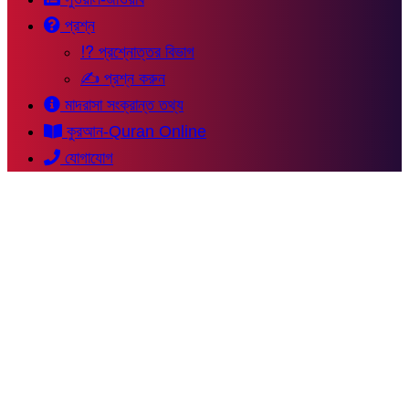
প্রশ্ন
⁉ প্রশ্নোত্তর বিভাগ
✍ প্রশ্ন করুন
মাদরাসা সংক্রান্ত তথ্য
কুরআন-Quran Online
যোগাযোগ