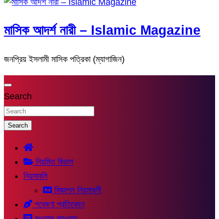
মাসিক আদর্শ নারী – Islamic Magazine
জনপ্রিয় ইসলামী মাসিক পত্রিকা (ম্যাগাজিন)
Search
Search
নিয়মিত বিভাগ
নিয়মাবলি
বিজ্ঞাপন নিয়মাবলী
গবেষণা প্রতিবেদন
সুওয়াল-জাওয়াব