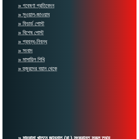
» গবেষণা প্রতিবেদন
» সুওয়াল-জাওয়াব
» ফিচার্ড পোস্ট
» বিশেষ পোস্ট
» প্রবন্ধ-নিবন্ধ
» সংবাদ
» মাসায়িল শিখি
» হুজুরদের বয়ান থেকে
» মাদরাসা খাতুনে জান্নাত (রা.) সংক্রান্ত সকল তথ্য