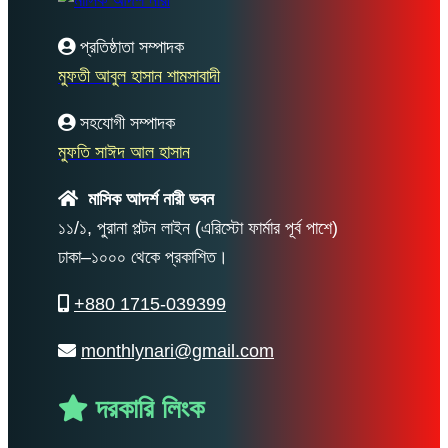
প্রতিষ্ঠাতা সম্পাদক
মুফতী আবুল হাসান শামসাবাদী
সহযোগী সম্পাদক
মুফতি সাঈদ আল হাসান
মাসিক আদর্শ নারী ভবন
১১/১, পুরানা পল্টন লাইন (এরিস্টো ফার্মার পূর্ব পাশে)
ঢাকা–১০০০ থেকে প্রকাশিত।
+880 1715-039399
monthlynari@gmail.com
দরকারি লিংক