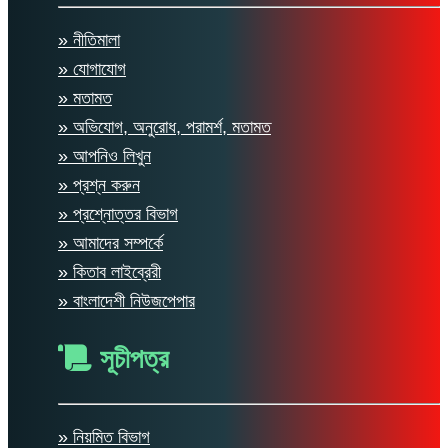
» নীতিমালা
» যোগাযোগ
» মতামত
» অভিযোগ, অনুরোধ, পরামর্শ, মতামত
» আপনিও লিখুন
» প্রশ্ন করুন
» প্রশ্নোত্তর বিভাগ
» আমাদের সম্পর্কে
» কিতাব লাইব্রেরী
» বাংলাদেশী নিউজপেপার
সূচীপত্র
» নিয়মিত বিভাগ