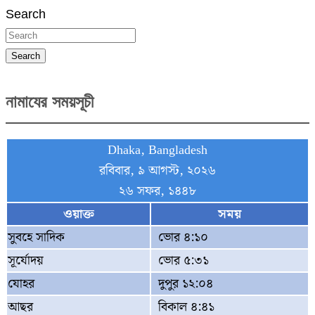
Search
pagination
Search
নামাযের সময়সূচী
Dhaka, Bangladesh
রবিবার, ৯ আগস্ট, ২০২৬
২৬ সফর, ১৪৪৮
ওয়াক্ত
সময়
সুবহে সাদিক
ভোর ৪:১০
সূর্যোদয়
ভোর ৫:৩১
যোহর
দুপুর ১২:০৪
আছর
বিকাল ৪:৪১