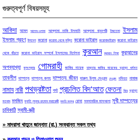
গুরুত্বপূর্ণ বিষয়সমূহ
ইসলাম
আকিদা
আমল
আল্লামা তাকি উসমানি
আল্লামা বাবুনগরী
ইজতেমা
আলেম-ওলামা
ইসলাম গ্রহণ
করোনা ভাইরাস
করোনা
করোনা ভাইরাস
উপদেশ
করোনা থেকে মুক্তি
করোনাভাইরাস
কুরআন
কুরআনের
থেকে বাঁচতে
করোনা ভাইরাস সম্পর্কে ইসলামের নির্দেশনা
কুরআন শিক্ষা
গোমরাহী
অপব্যাখ্যা
জাকির নায়েক
কুসংস্কার
ডাক্তার জাকির নায়েকের ভ্রান্ত ধর্মমত
তাবলীগ
দাম্পত্য জীবন
দাম্পত্য
দাম্পত্য কলহ
দারুল উলুম দেওবন্দ
নামাজ
নসিহত
দেওবন্দ
পথভ্রষ্টতা
প্রচলিত বিদ‘আত
ফেতনা
নামায
নারী
পর্দা
ভ্রান্ত
বিয়ে
সুখী দাম্পত্যের
মসজিদ
রোযা
সমসাময়িক মাসআলা
মতবাদ
মুফতি লুৎফুর রহমান ফরায়েজী
মুফতি মনসুর
চাবিকাঠি
স্বামী-স্ত্রী
» মাদরাসা খাতুনে জান্নাত (রা.) সংক্রান্ত সকল তথ্য
»
কুরআন পড়ুন ও তিলাওয়াত শুনুন