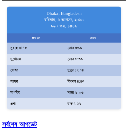
Dhaka, Bangladesh
রবিবার, ৯ আগস্ট, ২০২৬
২৬ সফর, ১৪৪৮
ওয়াক্ত
সময়
সুবহে সাদিক
ভোর ৪:১০
সূর্যোদয়
ভোর ৫:৩১
যোহর
দুপুর ১২:০৪
আছর
বিকাল ৪:৪০
মাগরিব
সন্ধ্যা ৬:৩৬
এশা
রাত ৭:৫৭
সর্বশেষ আপডেট