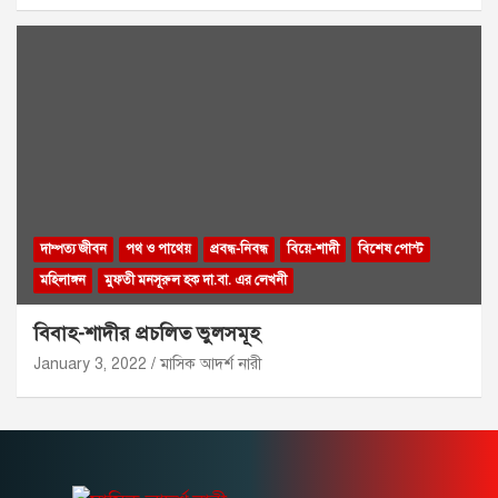
দাম্পত্য জীবন
পথ ও পাথেয়
প্রবন্ধ-নিবন্ধ
বিয়ে-শাদী
বিশেষ পোস্ট
মহিলাঙ্গন
মুফতী মনসূরুল হক দা.বা. এর লেখনী
বিবাহ-শাদীর প্রচলিত ভুলসমূহ
January 3, 2022
মাসিক আদর্শ নারী