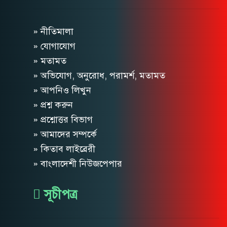
» নীতিমালা
» যোগাযোগ
» মতামত
» অভিযোগ, অনুরোধ, পরামর্শ, মতামত
» আপনিও লিখুন
» প্রশ্ন করুন
» প্রশ্নোত্তর বিভাগ
» আমাদের সম্পর্কে
» কিতাব লাইব্রেরী
» বাংলাদেশী নিউজপেপার
সূচীপত্র