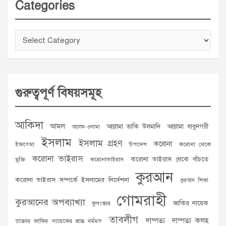
Categories
Categories
গুরুত্বপূর্ণ বিষয়সমূহ
আকিদা
আমল
আল্লামা তাকি উসমানি
আল্লামা বাবুনগরী
আলেম-ওলামা
ইসলাম
ইসলাম গ্রহণ
করোনা
ইজতেমা
উপদেশ
করোনা থেকে
করোনা ভাইরাস
করোনা ভাইরাস থেকে বাঁচতে
মুক্তি
করোনাভাইরাস
কুরআন
করোনা ভাইরাস সম্পর্কে ইসলামের নির্দেশনা
কুরআন শিক্ষা
গোমরাহী
কুরআনের অপব্যাখ্যা
জাকির নায়েক
কুসংস্কার
তাবলীগ
দাম্পত্য
দাম্পত্য কলহ
ডাক্তার জাকির নায়েকের ভ্রান্ত ধর্মমত