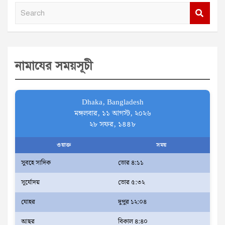
S
e
a
r
নামাযের সময়সূচী
c
h
Dhaka, Bangladesh
মঙ্গলবার, ১১ আগস্ট, ২০২৬
২৮ সফর, ১৪৪৮
ওয়াক্ত
সময়
সুবহে সাদিক
ভোর ৪:১১
সূর্যোদয়
ভোর ৫:৩২
যোহর
দুপুর ১২:০৪
আছর
বিকাল ৪:৪০