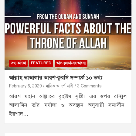
তথ্য কণিকা
FEATURED
আল-কুরআনের আলো
আল্লাহ তাআলার আরশ-কুরসি সম্পর্কে ১০ তথ্য
February 6, 2020
মাসিক আদর্শ নারী
3 Comments
আরশ মহান আল্লাহর বৃহত্তম সৃষ্টি। এর ওপর রাব্বুল
আলামিন তাঁর মর্যাদা ও অবস্থান অনুযায়ী সমাসীন।
ইরশাদ…