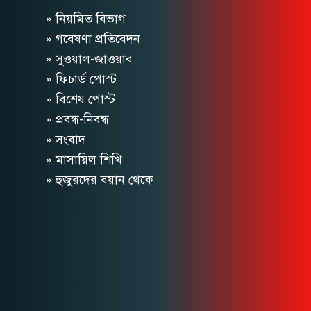
» নিয়মিত বিভাগ
» গবেষণা প্রতিবেদন
» সুওয়াল-জাওয়াব
» ফিচার্ড পোস্ট
» বিশেষ পোস্ট
» প্রবন্ধ-নিবন্ধ
» সংবাদ
» মাসায়িল শিখি
» হুজুরদের বয়ান থেকে