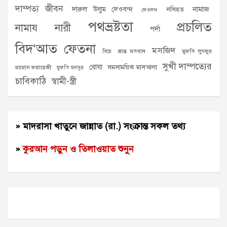
দাম্পত্য জীবন
দারুল উলুম দেওবন্দ
নামাজ
নসিহত
দেওবন্দ
পথভ্রষ্টতা
প্রচলিত
নামায
নারী
পর্দা
বিদ‘আত
ফেতনা
মসজিদ
ভ্রান্ত মতবাদ
মুফতি লুৎফুর
বিয়ে
সুখী দাম্পত্যের
রোযা
সমসাময়িক মাসআলা
রহমান ফরায়েজী
মুফতি মনসুর
চাবিকাঠি
স্বামী-স্ত্রী
» মাদরাসা খাতুনে জান্নাত (রা.) সংক্রান্ত সকল তথ্য
»
কুরআন পড়ুন ও তিলাওয়াত শুনুন