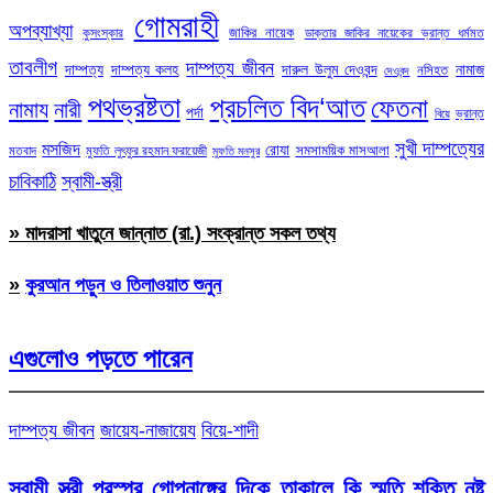
গোমরাহী
অপব্যাখ্যা
জাকির নায়েক
কুসংস্কার
ডাক্তার জাকির নায়েকের ভ্রান্ত ধর্মমত
তাবলীগ
দাম্পত্য জীবন
দাম্পত্য
দাম্পত্য কলহ
দারুল উলুম দেওবন্দ
নামাজ
নসিহত
দেওবন্দ
পথভ্রষ্টতা
প্রচলিত বিদ‘আত
ফেতনা
নামায
নারী
পর্দা
ভ্রান্ত
বিয়ে
সুখী দাম্পত্যের
মসজিদ
রোযা
সমসাময়িক মাসআলা
মতবাদ
মুফতি লুৎফুর রহমান ফরায়েজী
মুফতি মনসুর
চাবিকাঠি
স্বামী-স্ত্রী
» মাদরাসা খাতুনে জান্নাত (রা.) সংক্রান্ত সকল তথ্য
»
কুরআন পড়ুন ও তিলাওয়াত শুনুন
এগুলোও পড়তে পারেন
দাম্পত্য জীবন
জায়েয-নাজায়েয
বিয়ে-শাদী
স্বামী স্ত্রী পরস্পর গোপনাঙ্গের দিকে তাকালে কি স্মৃতি শক্তি নষ্ট