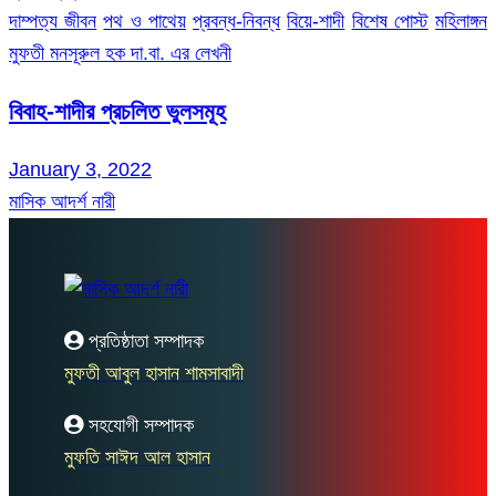
দাম্পত্য জীবন
পথ ও পাথেয়
প্রবন্ধ-নিবন্ধ
বিয়ে-শাদী
বিশেষ পোস্ট
মহিলাঙ্গন
মুফতী মনসূরুল হক দা.বা. এর লেখনী
বিবাহ-শাদীর প্রচলিত ভুলসমূহ
January 3, 2022
মাসিক আদর্শ নারী
প্রতিষ্ঠাতা সম্পাদক
মুফতী আবুল হাসান শামসাবাদী
সহযোগী সম্পাদক
মুফতি সাঈদ আল হাসান