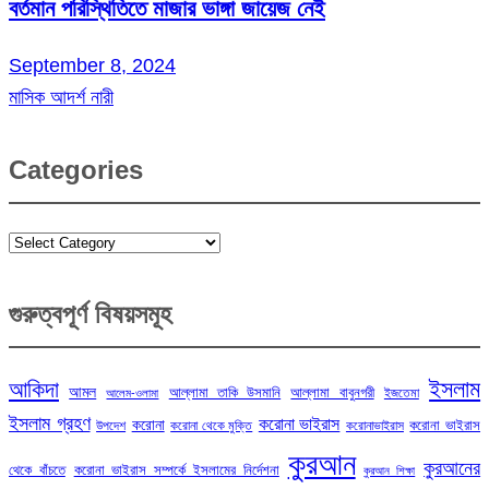
বর্তমান পরিস্থিতিতে মাজার ভাঙ্গা জায়েজ নেই
September 8, 2024
মাসিক আদর্শ নারী
Categories
Categories
গুরুত্বপূর্ণ বিষয়সমূহ
ইসলাম
আকিদা
আমল
আল্লামা তাকি উসমানি
আল্লামা বাবুনগরী
ইজতেমা
আলেম-ওলামা
ইসলাম গ্রহণ
করোনা ভাইরাস
করোনা
করোনা ভাইরাস
উপদেশ
করোনা থেকে মুক্তি
করোনাভাইরাস
কুরআন
কুরআনের
থেকে বাঁচতে
করোনা ভাইরাস সম্পর্কে ইসলামের নির্দেশনা
কুরআন শিক্ষা