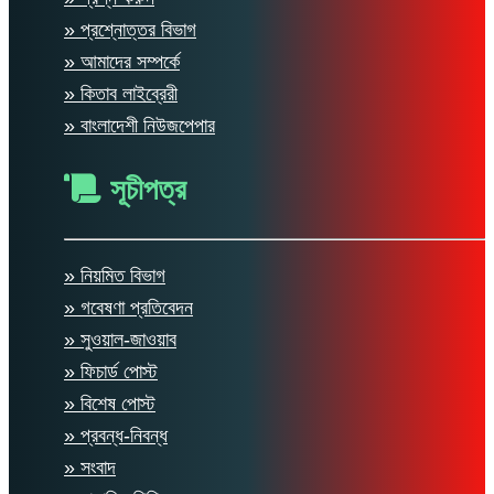
» প্রশ্নোত্তর বিভাগ
» আমাদের সম্পর্কে
» কিতাব লাইব্রেরী
» বাংলাদেশী নিউজপেপার
সূচীপত্র
» নিয়মিত বিভাগ
» গবেষণা প্রতিবেদন
» সুওয়াল-জাওয়াব
» ফিচার্ড পোস্ট
» বিশেষ পোস্ট
» প্রবন্ধ-নিবন্ধ
» সংবাদ