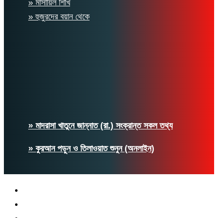
» মাসায়িল শিখি
» হুজুরদের বয়ান থেকে
» মাদরাসা খাতুনে জান্নাত (রা.) সংক্রান্ত সকল তথ্য
» কুরআন পড়ুন ও তিলাওয়াত শুনুন (অনলাইন)