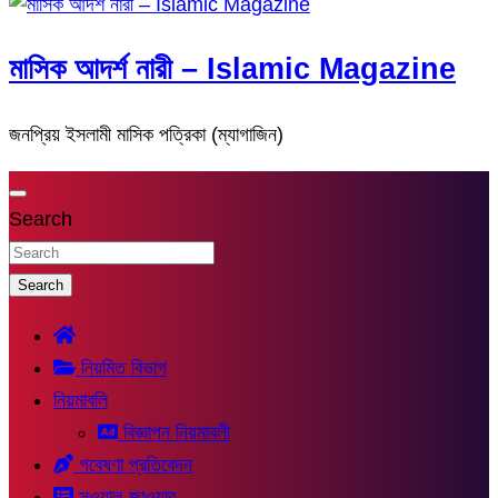
মাসিক আদর্শ নারী – Islamic Magazine
জনপ্রিয় ইসলামী মাসিক পত্রিকা (ম্যাগাজিন)
Search
Search
নিয়মিত বিভাগ
নিয়মাবলি
বিজ্ঞাপন নিয়মাবলী
গবেষণা প্রতিবেদন
সুওয়াল-জাওয়াব