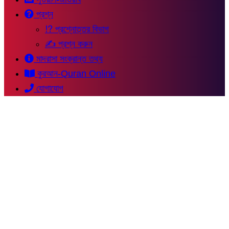
প্রশ্ন
⁉ প্রশ্নোত্তর বিভাগ
✍ প্রশ্ন করুন
মাদরাসা সংক্রান্ত তথ্য
কুরআন-Quran Online
যোগাযোগ