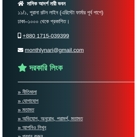
মাসিক আদর্শ নারী ভবন
১১/১, পুরানা পল্টন লাইন (এরিস্টো ফার্মার পূর্ব পাশে)
ঢাকা–১০০০ থেকে প্রকাশিত।
+880 1715-039399
monthlynari@gmail.com
দরকারি লিংক
» নীতিমালা
» যোগাযোগ
» মতামত
» অভিযোগ, অনুরোধ, পরামর্শ, মতামত
» আপনিও লিখুন
» প্রশ্ন করুন