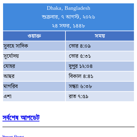
Dhaka, Bangladesh
শুক্রবার, ৭ আগস্ট, ২০২৬
২৪ সফর, ১৪৪৮
ওয়াক্ত
সময়
সুবহে সাদিক
ভোর ৪:০৯
সূর্যোদয়
ভোর ৫:৩১
যোহর
দুপুর ১২:০৪
আছর
বিকাল ৪:৪১
মাগরিব
সন্ধ্যা ৬:৩৮
এশা
রাত ৭:৫৯
সর্বশেষ আপডেট