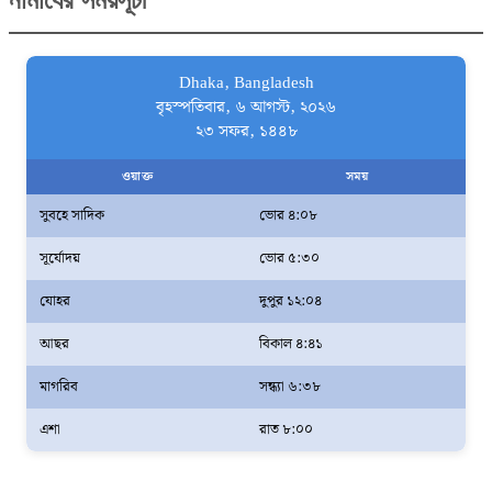
Dhaka, Bangladesh
বৃহস্পতিবার, ৬ আগস্ট, ২০২৬
২৩ সফর, ১৪৪৮
ওয়াক্ত
সময়
সুবহে সাদিক
ভোর ৪:০৮
সূর্যোদয়
ভোর ৫:৩০
যোহর
দুপুর ১২:০৪
আছর
বিকাল ৪:৪১
মাগরিব
সন্ধ্যা ৬:৩৮
এশা
রাত ৮:০০