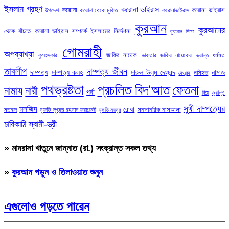
ইসলাম গ্রহণ
করোনা ভাইরাস
করোনা
করোনা ভাইরাস
উপদেশ
করোনা থেকে মুক্তি
করোনাভাইরাস
কুরআন
কুরআনের
থেকে বাঁচতে
করোনা ভাইরাস সম্পর্কে ইসলামের নির্দেশনা
কুরআন শিক্ষা
গোমরাহী
অপব্যাখ্যা
জাকির নায়েক
কুসংস্কার
ডাক্তার জাকির নায়েকের ভ্রান্ত ধর্মমত
তাবলীগ
দাম্পত্য জীবন
দাম্পত্য
দাম্পত্য কলহ
দারুল উলুম দেওবন্দ
নামাজ
নসিহত
দেওবন্দ
পথভ্রষ্টতা
প্রচলিত বিদ‘আত
ফেতনা
নামায
নারী
পর্দা
ভ্রান্ত
বিয়ে
সুখী দাম্পত্যের
মসজিদ
রোযা
সমসাময়িক মাসআলা
মতবাদ
মুফতি লুৎফুর রহমান ফরায়েজী
মুফতি মনসুর
চাবিকাঠি
স্বামী-স্ত্রী
» মাদরাসা খাতুনে জান্নাত (রা.) সংক্রান্ত সকল তথ্য
»
কুরআন পড়ুন ও তিলাওয়াত শুনুন
এগুলোও পড়তে পারেন