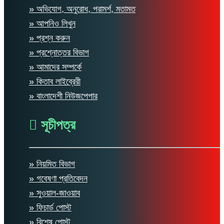
» অভিযোগ, অনুরোধ, পরামর্শ, মতামত
» আপনিও লিখুন
» প্রশ্ন করুন
» প্রশ্নোত্তর বিভাগ
» আমাদের সম্পর্কে
» কিতাব লাইব্রেরী
» বাংলাদেশী নিউজপেপার
সূচীপত্র
» নিয়মিত বিভাগ
» গবেষণা প্রতিবেদন
» সুওয়াল-জাওয়াব
» ফিচার্ড পোস্ট
» বিশেষ পোস্ট