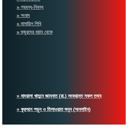
» প্রবন্ধ-নিবন্ধ
» সংবাদ
» মাসায়িল শিখি
» হুজুরদের বয়ান থেকে
» মাদরাসা খাতুনে জান্নাত (রা.) সংক্রান্ত সকল তথ্য
» কুরআন পড়ুন ও তিলাওয়াত শুনুন (অনলাইন)