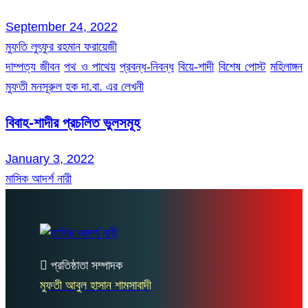
September 24, 2022
মুফতি লুৎফুর রহমান ফরায়েজী
দাম্পত্য জীবন
পথ ও পাথেয়
প্রবন্ধ-নিবন্ধ
বিয়ে-শাদী
বিশেষ পোস্ট
মহিলাঙ্গন
মুফতী মনসূরুল হক দা.বা. এর লেখনী
বিবাহ-শাদীর প্রচলিত ভুলসমূহ
January 3, 2022
মাসিক আদর্শ নারী
প্রতিষ্ঠাতা সম্পাদক
মুফতী আবুল হাসান শামসাবাদী