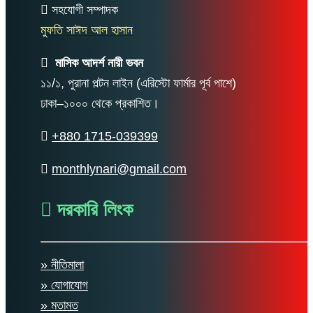
সহযোগী সম্পাদক
মুফতি সাঈদ আল হাসান
মাসিক আদর্শ নারী ভবন
১১/১, পুরানা পল্টন লাইন (এরিস্টো ফার্মার পূর্ব পাশে)
ঢাকা–১০০০ থেকে প্রকাশিত।
+880 1715-039399
monthlynari@gmail.com
দরকারি লিংক
» নীতিমালা
» যোগাযোগ
» মতামত