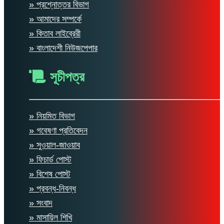
» প্রশ্নোত্তর বিভাগ
» আমাদের সম্পর্কে
» কিতাব লাইব্রেরী
» বাংলাদেশী নিউজপেপার
সূচীপত্র
» নিয়মিত বিভাগ
» গবেষণা প্রতিবেদন
» সুওয়াল-জাওয়াব
» ফিচার্ড পোস্ট
» বিশেষ পোস্ট
» প্রবন্ধ-নিবন্ধ
» সংবাদ
» মাসায়িল শিখি