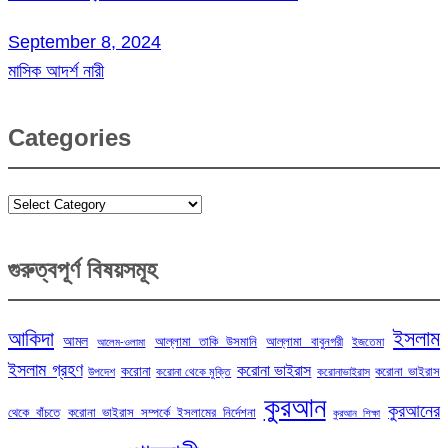
September 8, 2024
মাসিক আদর্শ নারী
Categories
Categories
গুরুত্বপূর্ণ বিষয়সমূহ
ইসলাম
আকিদা
আমল
আল্লামা তাকি উসমানি
আল্লামা বাবুনগরী
ইজতেমা
আলেম-ওলামা
ইসলাম গ্রহণ
করোনা ভাইরাস
করোনা
করোনা ভাইরাস
উপদেশ
করোনা থেকে মুক্তি
করোনাভাইরাস
কুরআন
কুরআনের
থেকে বাঁচতে
করোনা ভাইরাস সম্পর্কে ইসলামের নির্দেশনা
কুরআন শিক্ষা