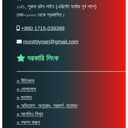
১১/১, পুরানা পল্টন লাইন (এরিস্টো ফার্মার পূর্ব পাশে)
ঢাকা–১০০০ থেকে প্রকাশিত।
+880 1715-039399
monthlynari@gmail.com
দরকারি লিংক
» নীতিমালা
» যোগাযোগ
» মতামত
» অভিযোগ, অনুরোধ, পরামর্শ, মতামত
» আপনিও লিখুন
» প্রশ্ন করুন