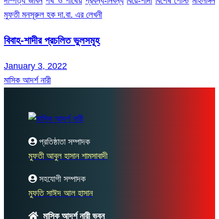
দাম্পত্য জীবন
পথ ও পাথেয়
প্রবন্ধ-নিবন্ধ
বিয়ে-শাদী
বিশেষ পোস্ট
মহিলাঙ্গন
মুফতী মনসূরুল হক দা.বা. এর লেখনী
বিবাহ-শাদীর প্রচলিত ভুলসমূহ
January 3, 2022
মাসিক আদর্শ নারী
প্রতিষ্ঠাতা সম্পাদক
মুফতী আবুল হাসান শামসাবাদী
সহযোগী সম্পাদক
মুফতি সাঈদ আল হাসান
মাসিক আদর্শ নারী ভবন