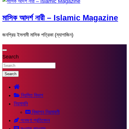
মাসিক আদর্শ নারী – Islamic Magazine
জনপ্রিয় ইসলামী মাসিক পত্রিকা (ম্যাগাজিন)
Search
Search
নিয়মিত বিভাগ
নিয়মাবলি
বিজ্ঞাপন নিয়মাবলী
গবেষণা প্রতিবেদন
সুওয়াল-জাওয়াব