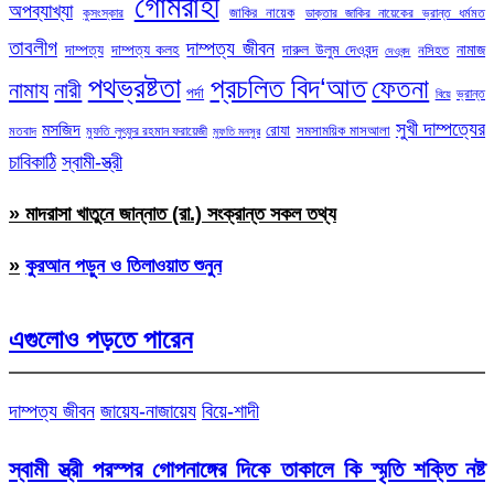
গোমরাহী
অপব্যাখ্যা
জাকির নায়েক
কুসংস্কার
ডাক্তার জাকির নায়েকের ভ্রান্ত ধর্মমত
তাবলীগ
দাম্পত্য জীবন
দাম্পত্য
দাম্পত্য কলহ
দারুল উলুম দেওবন্দ
নামাজ
নসিহত
দেওবন্দ
পথভ্রষ্টতা
প্রচলিত বিদ‘আত
ফেতনা
নামায
নারী
পর্দা
ভ্রান্ত
বিয়ে
সুখী দাম্পত্যের
মসজিদ
রোযা
সমসাময়িক মাসআলা
মতবাদ
মুফতি লুৎফুর রহমান ফরায়েজী
মুফতি মনসুর
চাবিকাঠি
স্বামী-স্ত্রী
» মাদরাসা খাতুনে জান্নাত (রা.) সংক্রান্ত সকল তথ্য
»
কুরআন পড়ুন ও তিলাওয়াত শুনুন
এগুলোও পড়তে পারেন
দাম্পত্য জীবন
জায়েয-নাজায়েয
বিয়ে-শাদী
স্বামী স্ত্রী পরস্পর গোপনাঙ্গের দিকে তাকালে কি স্মৃতি শক্তি নষ্ট