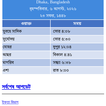
Dhaka, Bangladesh
বৃহস্পতিবার, ৬ আগস্ট, ২০২৬
২৩ সফর, ১৪৪৮
ওয়াক্ত
সময়
সুবহে সাদিক
ভোর ৪:০৮
সূর্যোদয়
ভোর ৫:৩০
যোহর
দুপুর ১২:০৪
আছর
বিকাল ৪:৪১
মাগরিব
সন্ধ্যা ৬:৩৮
এশা
রাত ৮:০০
সর্বশেষ আপডেট
ইফতা বিভাগ