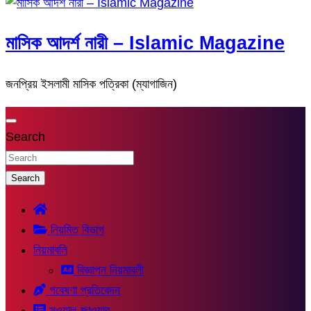
মাসিক আদর্শ নারী – Islamic Magazine
জনপ্রিয় ইসলামী মাসিক পত্রিকা (ম্যাগাজিন)
Search
Search
নিয়মিত বিভাগ
নিয়মাবলি
বিজ্ঞাপন নিয়মাবলী
গবেষণা প্রতিবেদন
সুওয়াল-জাওয়াব