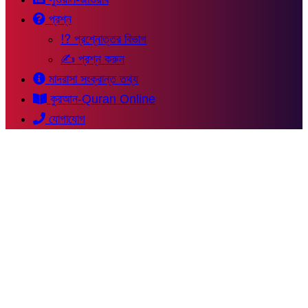
প্রশ্ন
⁉ প্রশ্নোত্তর বিভাগ
✍ প্রশ্ন করুন
মাদরাসা সংক্রান্ত তথ্য
কুরআন-Quran Online
যোগাযোগ