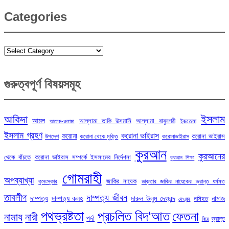
Categories
Categories
গুরুত্বপূর্ণ বিষয়সমূহ
ইসলাম
আকিদা
আমল
আল্লামা তাকি উসমানি
আল্লামা বাবুনগরী
ইজতেমা
আলেম-ওলামা
ইসলাম গ্রহণ
করোনা ভাইরাস
করোনা
করোনা ভাইরাস
উপদেশ
করোনা থেকে মুক্তি
করোনাভাইরাস
কুরআন
কুরআনের
থেকে বাঁচতে
করোনা ভাইরাস সম্পর্কে ইসলামের নির্দেশনা
কুরআন শিক্ষা
গোমরাহী
অপব্যাখ্যা
জাকির নায়েক
কুসংস্কার
ডাক্তার জাকির নায়েকের ভ্রান্ত ধর্মমত
তাবলীগ
দাম্পত্য জীবন
দাম্পত্য
দাম্পত্য কলহ
দারুল উলুম দেওবন্দ
নামাজ
নসিহত
দেওবন্দ
পথভ্রষ্টতা
প্রচলিত বিদ‘আত
ফেতনা
নামায
নারী
পর্দা
ভ্রান্ত
বিয়ে