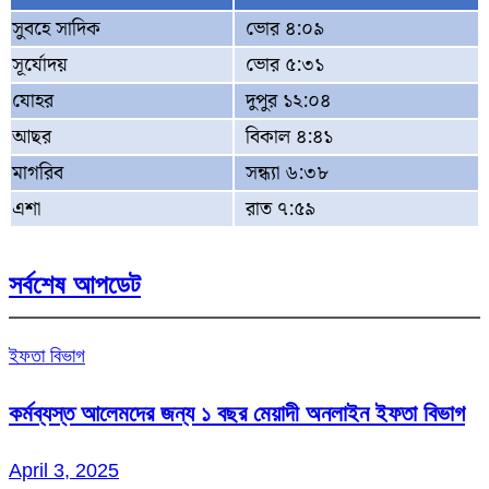
সুবহে সাদিক
ভোর ৪:০৯
সূর্যোদয়
ভোর ৫:৩১
যোহর
দুপুর ১২:০৪
আছর
বিকাল ৪:৪১
মাগরিব
সন্ধ্যা ৬:৩৮
এশা
রাত ৭:৫৯
সর্বশেষ আপডেট
ইফতা বিভাগ
কর্মব্যস্ত আলেমদের জন্য ১ বছর মেয়াদী অনলাইন ইফতা বিভাগ
April 3, 2025