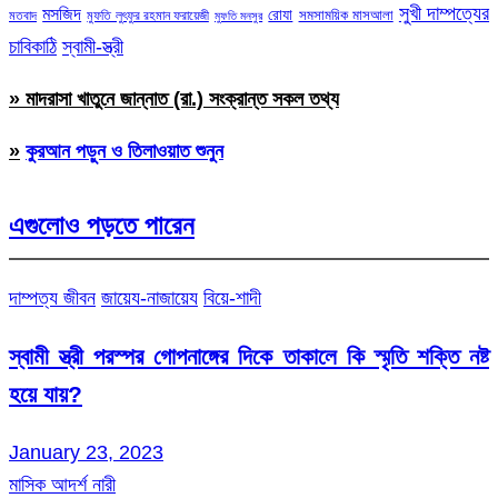
সুখী দাম্পত্যের
মসজিদ
রোযা
সমসাময়িক মাসআলা
মতবাদ
মুফতি লুৎফুর রহমান ফরায়েজী
মুফতি মনসুর
চাবিকাঠি
স্বামী-স্ত্রী
» মাদরাসা খাতুনে জান্নাত (রা.) সংক্রান্ত সকল তথ্য
»
কুরআন পড়ুন ও তিলাওয়াত শুনুন
এগুলোও পড়তে পারেন
দাম্পত্য জীবন
জায়েয-নাজায়েয
বিয়ে-শাদী
স্বামী স্ত্রী পরস্পর গোপনাঙ্গের দিকে তাকালে কি স্মৃতি শক্তি নষ্ট
হয়ে যায়?
January 23, 2023
মাসিক আদর্শ নারী