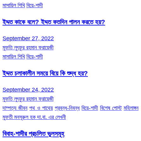
মাসায়িল শিখি
বিয়ে-শাদী
ইদ্দত কাকে বলে? ইদ্দত কতদিন পালন করতে হয়?
September 27, 2022
মুফতি লুৎফুর রহমান ফরায়েজী
মাসায়িল শিখি
বিয়ে-শাদী
ইদ্দত চলাকালীন সময়ে বিয়ে কি শুদ্ধ হয়?
September 24, 2022
মুফতি লুৎফুর রহমান ফরায়েজী
দাম্পত্য জীবন
পথ ও পাথেয়
প্রবন্ধ-নিবন্ধ
বিয়ে-শাদী
বিশেষ পোস্ট
মহিলাঙ্গন
মুফতী মনসূরুল হক দা.বা. এর লেখনী
বিবাহ-শাদীর প্রচলিত ভুলসমূহ