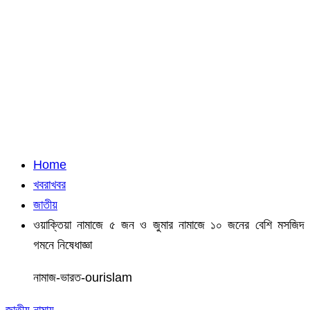
Home
খবরাখবর
জাতীয়
ওয়াক্তিয়া নামাজে ৫ জন ও জুমার নামাজে ১০ জনের বেশি মসজিদ
গমনে নিষেধাজ্ঞা
নামাজ-ভারত-ourislam
জাতীয়
নামায