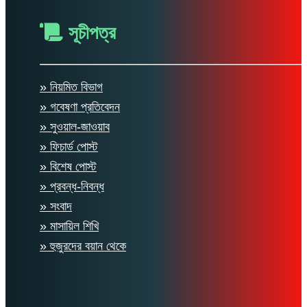
সূচীপত্র
» নিয়মিত বিভাগ
» গবেষণা প্রতিবেদন
» সুওয়াল-জাওয়াব
» ফিচার্ড পোস্ট
» বিশেষ পোস্ট
» প্রবন্ধ-নিবন্ধ
» সংবাদ
» মাসায়িল শিখি
» হুজুরদের বয়ান থেকে