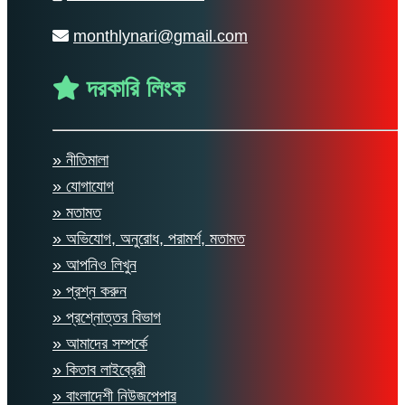
monthlynari@gmail.com
দরকারি লিংক
» নীতিমালা
» যোগাযোগ
» মতামত
» অভিযোগ, অনুরোধ, পরামর্শ, মতামত
» আপনিও লিখুন
» প্রশ্ন করুন
» প্রশ্নোত্তর বিভাগ
» আমাদের সম্পর্কে
» কিতাব লাইব্রেরী
» বাংলাদেশী নিউজপেপার