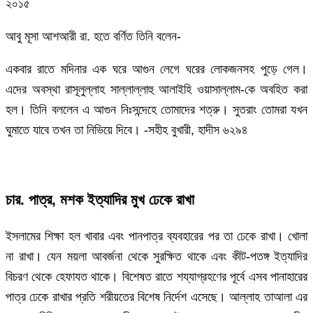
২০১৫
আবু মূসা আশআরী রা. হতে বর্ণিত তিনি বলেন-
একবার রাতে মদিনার এক ঘরে আগুন লেগে ঘরের লোকজনসহ পুড়ে গেল।
এদের অবস্থা রাসূলুল্লাহ সাল্লাল্লাহু আলাইহি ওয়াসাল্লাম-কে অবহিত করা
হল। তিনি বললেন এ আগুন নিঃসন্দেহে তোমাদের শত্রু। সুতরাং তোমরা যখন
ঘুমাতে যাবে তখন তা নিভিয়ে দিবে। -সহীহ বুখারী, হাদীস ৬২৯৪
চার. পাত্র, মশক ইত্যাদির মুখ ঢেকে রাখা
ইসলামের শিক্ষা হল খাবার এবং পানপাত্র ব্যবহারের পর তা ঢেকে রাখা। খোলা
না রাখা। যেন ময়লা আবর্জনা থেকে সুরক্ষিত থাকে এবং কীট-পতঙ্গ ইত্যাদির
বিচরণ থেকে হেফাযত থাকে। বিশেষত রাতে শয্যাগ্রহণের পূর্বে এসব পানাহারের
পাত্র ঢেকে রাখার প্রতি শরীয়তের বিশেষ নির্দেশ এসেছে। আল্লাহ তাআলা এর