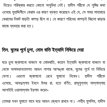
দিয়েও পরিষ্কার করতে কোনো অসুবিধা নেই। হাদীস শরীফে যে লুঙ্গির কথা
এসেছে মুহাদ্দিসীনে কেরাম এর কারণ ব্যক্ত করেছেন এই যে, সে সময় সাহাবায়ে
কেরামের নিকট বাড়তি কাপড় ছিল না। যে কারণে পরিধেয় কাপড়ই বিছানা ঝাড়ার
কাজে ব্যবহার করা হত।
তিন. ঘুমের পূর্বে চুলা, মোম বাতি ইত্যাদি নিভিয়ে দেয়া
ঘরে চুলা জ্বালানো থাকলে বা মোমবাতি, কয়েল ইত্যাদি জ্বালানো থাকলে যা
থেকে অসাবধানতাবশত আগুন লাগার আশঙ্কা থাকে, ঘুমের পূর্বে তা নিভিয়ে
ফেলা। এগুলো জ্বালানো রেখে ঘুমানো নিষেধ। হাদীস শরীফে
এসেছে, আবদুল্লাহ ইবনে উমর রা. হতে বর্ণিত, রাসূলুল্লাহ সাল্লাল্লাহু
আলাইহি ওয়াসাল্লাম ইরশাদ করেন-
তোমরা যখন ঘুমাতে যাবে ঘরে আগুন জ্বেলে রাখবে না। -সহীহ মুসলিম, হাদীস