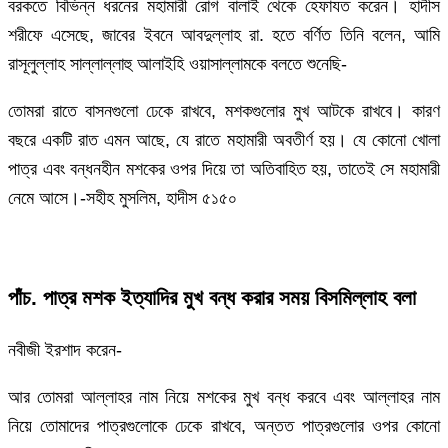
বরকতে বিভিন্ন ধরনের মহামারী রোগ বালাই থেকে হেফাযত করেন। হাদীস
শরীফে এসেছে, জাবের ইবনে আবদুল্লাহ রা. হতে বর্ণিত তিনি বলেন, আমি
রাসূলুল্লাহ সাল্লাল্লাহু আলাইহি ওয়াসাল্লামকে বলতে শুনেছি-
তোমরা রাতে বাসনগুলো ঢেকে রাখবে, মশকগুলোর মুখ আটকে রাখবে। কারণ
বছরে একটি রাত এমন আছে, যে রাতে মহামারী অবতীর্ণ হয়। যে কোনো খোলা
পাত্র এবং বন্ধনহীন মশকের ওপর দিয়ে তা অতিবাহিত হয়, তাতেই সে মহামারী
নেমে আসে।-সহীহ মুসলিম, হাদীস ৫১৫০
পাঁচ. পাত্র মশক ইত্যাদির মুখ বন্ধ করার সময় বিসমিল্লাহ বলা
নবীজী ইরশাদ করেন-
আর তোমরা আল্লাহর নাম নিয়ে মশকের মুখ বন্ধ করবে এবং আল্লাহর নাম
নিয়ে তোমাদের পাত্রগুলোকে ঢেকে রাখবে, অন্তত পাত্রগুলোর ওপর কোনো