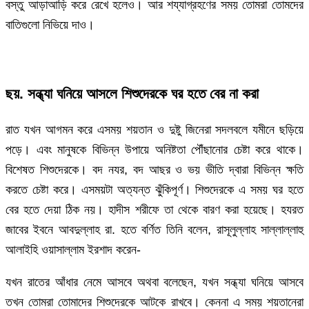
বস্তু আড়াআড়ি করে রেখে হলেও। আর শয্যাগ্রহণের সময় তোমরা তোমদের
বাতিগুলো নিভিয়ে দাও।
ছয়. সন্ধ্যা ঘনিয়ে আসলে শিশুদেরকে ঘর হতে বের না করা
রাত যখন আগমন করে এসময় শয়তান ও দুষ্টু জিনেরা সদলবলে যমীনে ছড়িয়ে
পড়ে। এবং মানুষকে বিভিন্ন উপায়ে অনিষ্টতা পৌঁছানোর চেষ্টা করে থাকে।
বিশেষত শিশুদেরকে। বদ নযর, বদ আছর ও ভয় ভীতি দ্বারা বিভিন্ন ক্ষতি
করতে চেষ্টা করে। এসময়টা অত্যন্ত ঝুঁকিপূর্ণ। শিশুদেরকে এ সময় ঘর হতে
বের হতে দেয়া ঠিক নয়। হাদীস শরীফে তা থেকে বারণ করা হয়েছে। হযরত
জাবের ইবনে আবদুল্লাহ রা. হতে বর্ণিত তিনি বলেন, রাসূলুল্লাহ সাল্লাল্লাহু
আলাইহি ওয়াসাল্লাম ইরশাদ করেন-
যখন রাতের আঁধার নেমে আসবে অথবা বলেছেন, যখন সন্ধ্যা ঘনিয়ে আসবে
তখন তোমরা তোমাদের শিশুদেরকে আটকে রাখবে। কেননা এ সময় শয়তানেরা