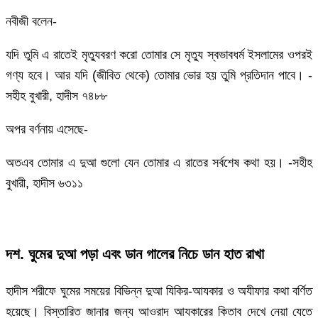
নবীজী বলেন-
যদি তুমি এ রাতেই মৃত্যুবরণ করো তোমার সে মৃত্যু স্বভাবধর্ম ইসলামের ওপরই
গণ্য হবে। আর যদি (জীবিত থেকে) তোমার ভোর হয় তুমি প্রতিদান পাবে। -
সহীহ বুখারী, হাদীস ৭৪৮৮
অপর বর্ণনায় এসেছে-
অতএব তোমার এ দুআ গুলো যেন তোমার এ রাতের সর্বশেষ কথা হয়। -সহীহ
বুখারী, হাদীস ৬৩১১
দশ. ঘুমের দুআ পড়া এবং ডান গালের নিচে ডান হাত রাখা
হাদীস শরীফে ঘুমের সময়ের বিভিন্ন দুআ যিকির-আযকার ও অযীফার কথা বর্ণিত
হয়েছে। বিস্তারিত জানার জন্য আওরাদ আযকারের কিতাব দেখে নেয়া যেতে