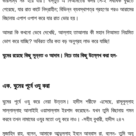
ভারসাম্য নষ্ট হয়ে যায়। বস্তুত এ নিআমতের কদর সে-ই সর্বাধিক বুঝতে
পেরেছে, যার রাত কাটে নিদ্রাহীন; বিভিন্ন ব্যবস্থাপত্র গ্রহণের পরও আরামের
বিছানায় এপাশ ওপাশ করে যার রাত ভোর হয়।
আমরা কি কখনো ভেবে দেখেছি, আল্লাহ তাআলার কী মহান নিআমত নিয়মিত
ভোগ করে যাচ্ছি? অবিরত তাঁর কত বড় অনুগ্রহ লাভ করে যাচ্ছি!
ঘুমের রয়েছে কিছু সুন্নত ও আদাব। নিচে তার কিছু উল্লেখ করা হল-
এক. ঘুমের পূর্বে ওযু করা
ঘুমের পূর্বে ওযু করে নেয়া উত্তম। হাদীস শরীফে এসেছে, রাসূলুল্লাহ
সাল্লাল্লাহু আলাইহি ওয়াসাল্লাম ইরশাদ করেছেন- যখন তুমি বিছানায় গমন
করবে তখন নামাযের ওযুর মতো ওযু করে নাও। -সহীহ বুখারী, হাদীস ২৪৭
মুজাহিদ রাহ. বলেন, আমাকে আব্দুল্লাহ ইবনে আব্বাস রা. বলেন- তুমি অযু