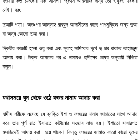
হওয়ার কত চমৎকার এক আমল। প্রথম আমলটির জন্য তো ওযুরও দরকার
নেই। বরং
দুআটি পড়া। অতঃপর আল্লাহ রাব্বুল আলামীনের কাছে পাপমুক্তির জন্য দুআ
বা অন্য কোনো দুআ করা।
দ্বিতীয় কাজটি হলো ওযু করা এবং সুবহে সাদিকের পূর্বে দু চার রাকাত তাহাজ্জুদ
আদায় করা। উক্ত আমলের পর এ নামাযও হাদীসের ভাষ্য অনুযায়ী নিশ্চিত
কবুল।
যথাসময়ে ঘুম থেকে ওঠে ফজর নামায আদায় করা
হাদীস শরীফে এসেছে যে ব্যক্তি ইশা ও ফজরের নামায জামাতের সাথে আদায়
করে তার পূর্ণ রাত ইবাদতে কাটানোর সওয়াব লাভ হয়। ইশাতো সাধারণত
মসজিদেই আদায় করা হয়ে থাকে। কিন্তু ফজরের জামাত কারো কারো ঘুমের