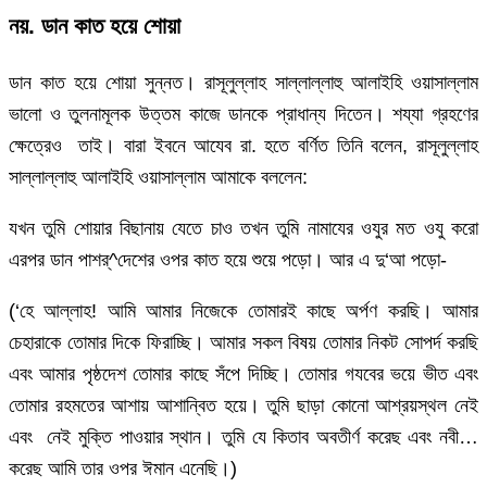
নয়. ডান কাত হয়ে শোয়া
ডান কাত হয়ে শোয়া সুন্নত। রাসূলুল্লাহ সাল্লাল্লাহু আলাইহি ওয়াসাল্লাম
ভালো ও তুলনামূলক উত্তম কাজে ডানকে প্রাধান্য দিতেন। শয্যা গ্রহণের
ক্ষেত্রেও তাই। বারা ইবনে আযেব রা. হতে বর্ণিত তিনি বলেন, রাসূলুল্লাহ
সাল্লাল্লাহু আলাইহি ওয়াসাল্লাম আমাকে বললেন:
যখন তুমি শোয়ার বিছানায় যেতে চাও তখন তুমি নামাযের ওযুর মত ওযু করো
এরপর ডান পাশর্^দেশের ওপর কাত হয়ে শুয়ে পড়ো। আর এ দু‘আ পড়ো-
(‘হে আল্লাহ! আমি আমার নিজেকে তোমারই কাছে অর্পণ করছি। আমার
চেহারাকে তোমার দিকে ফিরাচ্ছি। আমার সকল বিষয় তোমার নিকট সোপর্দ করছি
এবং আমার পৃষ্ঠদেশ তোমার কাছে সঁপে দিচ্ছি। তোমার গযবের ভয়ে ভীত এবং
তোমার রহমতের আশায় আশান্বিত হয়ে। তুমি ছাড়া কোনো আশ্রয়স্থল নেই
এবং নেই মুক্তি পাওয়ার স্থান। তুমি যে কিতাব অবতীর্ণ করেছ এবং নবী…
করেছ আমি তার ওপর ঈমান এনেছি।)