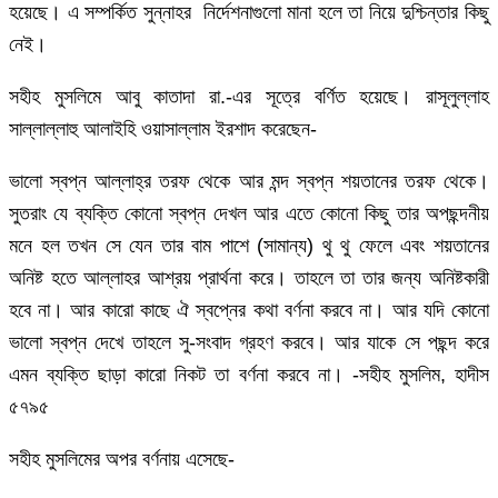
হয়েছে। এ সম্পর্কিত সুন্নাহর নির্দেশনাগুলো মানা হলে তা নিয়ে দুশ্চিন্তার কিছু
নেই।
সহীহ মুসলিমে আবু কাতাদা রা.-এর সূত্রে বর্ণিত হয়েছে। রাসূলুল্লাহ
সাল্লাল্লাহু আলাইহি ওয়াসাল্লাম ইরশাদ করেছেন-
ভালো স্বপ্ন আল্লাহ্র তরফ থেকে আর মন্দ স্বপ্ন শয়তানের তরফ থেকে।
সুতরাং যে ব্যক্তি কোনো স্বপ্ন দেখল আর এতে কোনো কিছু তার অপছন্দনীয়
মনে হল তখন সে যেন তার বাম পাশে (সামান্য) থু থু ফেলে এবং শয়তানের
অনিষ্ট হতে আল্লাহর আশ্রয় প্রার্থনা করে। তাহলে তা তার জন্য অনিষ্টকারী
হবে না। আর কারো কাছে ঐ স্বপ্নের কথা বর্ণনা করবে না। আর যদি কোনো
ভালো স্বপ্ন দেখে তাহলে সু-সংবাদ গ্রহণ করবে। আর যাকে সে পছন্দ করে
এমন ব্যক্তি ছাড়া কারো নিকট তা বর্ণনা করবে না। -সহীহ মুসলিম, হাদীস
৫৭৯৫
সহীহ মুসলিমের অপর বর্ণনায় এসেছে-