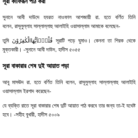
সূরা কাফিরূন পাঠ করা
সুনানে আবী দাউদে হযরত নাওফাল আশজায়ী রা. হতে বর্ণিত তিনি
বলেন, রাসূলুল্লাহ সাল্লাল্লাহু আলাইহি ওয়াসাল্লাম আমাকে বলেছেন-
তুমি قُلْیٰۤاَیُّهَاالْكٰفِرُوْنَ সূরাটি পড়ে ঘুমাও। কেননা তা শিরক থেকে
মুক্তকারী। -সুনানে আবী দাউদ, হাদীস ৫০৫৫
সূরা বাকারার শেষ দুই আয়াত পড়া
আবু মাসঊদ রা. হতে বর্ণিত তিনি বলেন, রাসূলুল্লাহ সাল্লাল্লাহু আলাইহি
ওয়াসাল্লাম ইরশাদ করেছেন-
যে ব্যক্তি রাতে সূরা বাকারার শেষ দুটি আয়াত পাঠ করবে তার জন্য তা-ই যথেষ্ট
হবে। -সহীহ বুখারী, হাদীস ৫০০৯