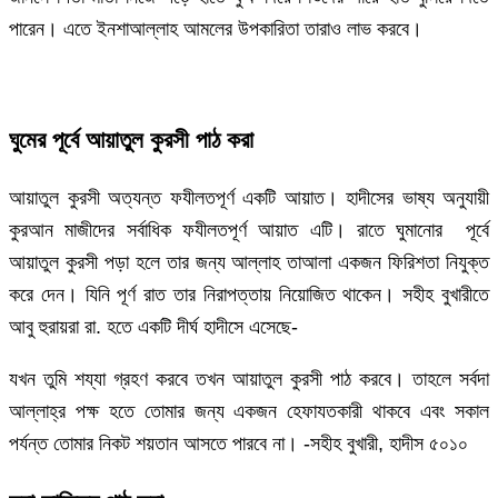
পারেন। এতে ইনশাআল্লাহ আমলের উপকারিতা তারাও লাভ করবে।
ঘুমের পূর্বে আয়াতুল কুরসী পাঠ করা
আয়াতুল কুরসী অত্যন্ত ফযীলতপূর্ণ একটি আয়াত। হাদীসের ভাষ্য অনুযায়ী
কুরআন মাজীদের সর্বাধিক ফযীলতপূর্ণ আয়াত এটি। রাতে ঘুমানোর পূর্বে
আয়াতুল কুরসী পড়া হলে তার জন্য আল্লাহ তাআলা একজন ফিরিশতা নিযুক্ত
করে দেন। যিনি পূর্ণ রাত তার নিরাপত্তায় নিয়োজিত থাকেন। সহীহ বুখারীতে
আবু হুরায়রা রা. হতে একটি দীর্ঘ হাদীসে এসেছে-
যখন তুমি শয্যা গ্রহণ করবে তখন আয়াতুল কুরসী পাঠ করবে। তাহলে সর্বদা
আল্লাহ্র পক্ষ হতে তোমার জন্য একজন হেফাযতকারী থাকবে এবং সকাল
পর্যন্ত তোমার নিকট শয়তান আসতে পারবে না। -সহীহ বুখারী, হাদীস ৫০১০