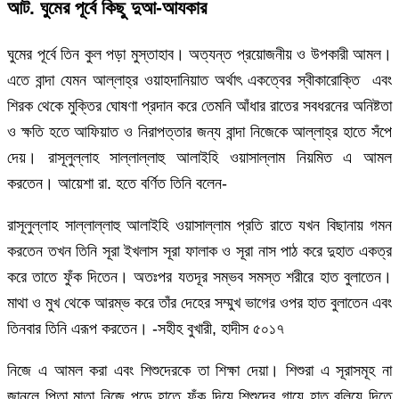
আট. ঘুমের পূর্বে কিছু দুআ-আযকার
ঘুমের পূর্বে তিন কুল পড়া মুস্তাহাব। অত্যন্ত প্রয়োজনীয় ও উপকারী আমল।
এতে বান্দা যেমন আল্লাহ্র ওয়াহদানিয়াত অর্থাৎ একত্বের স্বীকারোক্তি এবং
শিরক থেকে মুক্তির ঘোষণা প্রদান করে তেমনি আঁধার রাতের সবধরনের অনিষ্টতা
ও ক্ষতি হতে আফিয়াত ও নিরাপত্তার জন্য বান্দা নিজেকে আল্লাহ্র হাতে সঁপে
দেয়। রাসূলুল্লাহ সাল্লাল্লাহু আলাইহি ওয়াসাল্লাম নিয়মিত এ আমল
করতেন। আয়েশা রা. হতে বর্ণিত তিনি বলেন-
রাসূলুল্লাহ সাল্লাল্লাহু আলাইহি ওয়াসাল্লাম প্রতি রাতে যখন বিছানায় গমন
করতেন তখন তিনি সূরা ইখলাস সূরা ফালাক ও সূরা নাস পাঠ করে দুহাত একত্র
করে তাতে ফুঁক দিতেন। অতঃপর যতদূর সম্ভব সমস্ত শরীরে হাত বুলাতেন।
মাথা ও মুখ থেকে আরম্ভ করে তাঁর দেহের সম্মুখ ভাগের ওপর হাত বুলাতেন এবং
তিনবার তিনি এরূপ করতেন। -সহীহ বুখারী, হাদীস ৫০১৭
নিজে এ আমল করা এবং শিশুদেরকে তা শিক্ষা দেয়া। শিশুরা এ সূরাসমূহ না
জানলে পিতা মাতা নিজে পড়ে হাতে ফুঁক দিয়ে শিশুদের গায়ে হাত বুলিয়ে দিতে