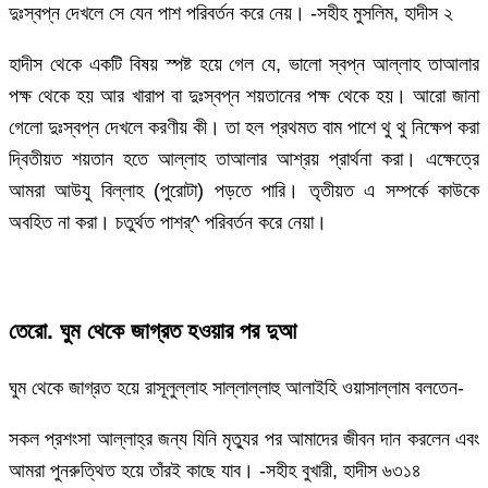
দুঃস্বপ্ন দেখলে সে যেন পাশ পরিবর্তন করে নেয়। -সহীহ মুসলিম, হাদীস ২
হাদীস থেকে একটি বিষয় স্পষ্ট হয়ে গেল যে, ভালো স্বপ্ন আল্লাহ তাআলার
পক্ষ থেকে হয় আর খারাপ বা দুঃস্বপ্ন শয়তানের পক্ষ থেকে হয়। আরো জানা
গেলো দুঃস্বপ্ন দেখলে করণীয় কী। তা হল প্রথমত বাম পাশে থু থু নিক্ষেপ করা
দ্বিতীয়ত শয়তান হতে আল্লাহ তাআলার আশ্রয় প্রার্থনা করা। এক্ষেত্রে
আমরা আউযু বিল্লাহ (পুরোটা) পড়তে পারি। তৃতীয়ত এ সম্পর্কে কাউকে
অবহিত না করা। চতুর্থত পাশর্^ পরিবর্তন করে নেয়া।
তেরো. ঘুম থেকে জাগ্রত হওয়ার পর দুআ
ঘুম থেকে জাগ্রত হয়ে রাসূলুল্লাহ সাল্লাল্লাহু আলাইহি ওয়াসাল্লাম বলতেন-
সকল প্রশংসা আল্লাহ্র জন্য যিনি মৃত্যুর পর আমাদের জীবন দান করলেন এবং
আমরা পুনরুত্থিত হয়ে তাঁরই কাছে যাব। -সহীহ বুখারী, হাদীস ৬৩১৪