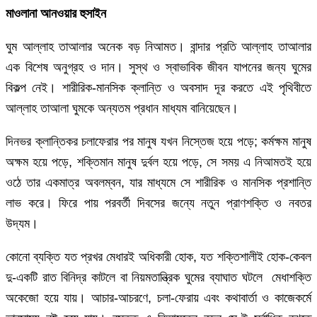
মাওলানা আনওয়ার হুসাইন
ঘুম আল্লাহ তাআলার অনেক বড় নিআমত। বান্দার প্রতি আল্লাহ তাআলার
এক বিশেষ অনুগ্রহ ও দান। সুস্থ ও স্বাভাবিক জীবন যাপনের জন্য ঘুমের
বিকল্প নেই। শারীরিক-মানসিক ক্লান্তি ও অবসাদ দূর করতে এই পৃথিবীতে
আল্লাহ তাআলা ঘুমকে অন্যতম প্রধান মাধ্যম বানিয়েছেন।
দিনভর ক্লান্তিকর চলাফেরার পর মানুষ যখন নিস্তেজ হয়ে পড়ে; কর্মক্ষম মানুষ
অক্ষম হয়ে পড়ে, শক্তিমান মানুষ দুর্বল হয়ে পড়ে, সে সময় এ নিআমতই হয়ে
ওঠে তার একমাত্র অবলম্বন, যার মাধ্যমে সে শারীরিক ও মানসিক প্রশান্তি
লাভ করে। ফিরে পায় পরবর্তী দিবসের জন্যে নতুন প্রাণশক্তি ও নবতর
উদ্যম।
কোনো ব্যক্তি যত প্রখর মেধারই অধিকারী হোক, যত শক্তিশালীই হোক-কেবল
দু-একটি রাত বিনিদ্র কাটলে বা নিয়মতান্ত্রিক ঘুমের ব্যাঘাত ঘটলে মেধাশক্তি
অকেজো হয়ে যায়। আচার-আচরণে, চলা-ফেরায় এবং কথাবার্তা ও কাজেকর্মে