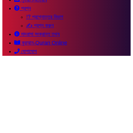
প্রশ্ন
⁉ প্রশ্নোত্তর বিভাগ
✍ প্রশ্ন করুন
মাদরাসা সংক্রান্ত তথ্য
কুরআন-Quran Online
যোগাযোগ