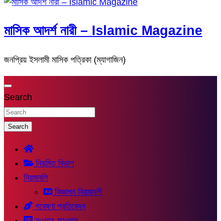
মাসিক আদর্শ নারী – Islamic Magazine
জনপ্রিয় ইসলামী মাসিক পত্রিকা (ম্যাগাজিন)
Search
Search
নিয়মিত বিভাগ
নিয়মাবলি
বিজ্ঞাপন নিয়মাবলী
গবেষণা প্রতিবেদন
সুওয়াল-জাওয়াব