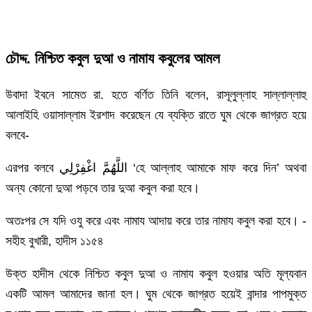
চৌদ্দ. নিশ্চিত কবুল দুআ ও নামায কবুলের আমল
উবাদা ইবনে সামেত রা. হতে বর্ণিত তিনি বলেন, রাসূলুল্লাহ সাল্লাল্লাহু
আলাইহি ওয়াসাল্লাম ইরশাদ করেছেন যে ব্যক্তি রাতে ঘুম থেকে জাগ্রত হয়ে
বলবে-
এরপর বলবে اللَّهُمَّ اغْفِرْلِي ‘হে আল্লাহ আমাকে মাফ করে দিন’ অথবা
অন্য কোনো দুআ পড়বে তার দুআ কবুল করা হবে।
অতঃপর সে যদি ওযু করে এবং নামায আদায় করে তার নামায কবুল করা হবে। -
সহীহ বুখারী, হাদীস ১১৫৪
উক্ত হাদীস থেকে নিশ্চিত কবুল দুআ ও নামায কবুল হওয়ার অতি মূল্যবান
একটি আমল আমাদের জানা হল। ঘুম থেকে জাগ্রত হয়েই বান্দার পাপমুক্ত