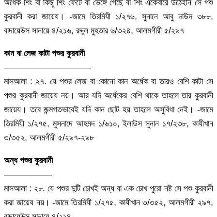
অর্ধেক শিং বা কিছু শিং ফেটে বা ভেঙ্গে গেছে বা শিং একেবারে উঠেইনি সে পশু
কুরবানী করা জায়েয। -জামে তিরমিযী ১/২৭৬, সুনানে আবু দাউদ ৩৮৮,
বাদায়েউস সানায়ে ৪/২১৬, রদ্দুল মুহতার ৬/৩২৪, আলমগীরী ৫/২৯৭
কান বা লেজ কাটা পশুর কুরবানী
——————————
মাসআলা : ২৭. যে পশুর লেজ বা কোনো কান অর্ধেক বা তারও বেশি কাটা সে
পশুর কুরবানী জায়েয নয়। আর যদি অর্ধেকের বেশি থাকে তাহলে তার কুরবানী
জায়েয। তবে জন্মগতভাবেই যদি কান ছোট হয় তাহলে অসুবিধা নেই। -জামে
তিরমিযী ১/২৭৫, মুসনাদে আহমদ ১/৬১০, ইলাউস সুনান ১৭/২৩৮, কাযীখান
৩/৩৫২, আলমগীরী ৫/২৯৭-২৯৮
অন্ধ পশুর কুরবানী
—————–
মাসআলা : ২৮. যে পশুর দুটি চোখই অন্ধ বা এক চোখ পুরো নষ্ট সে পশু কুরবানী
করা জায়েয নয়। -জামে তিরমিযী ১/২৭৫, কাযীখান ৩/৩৫২, আলমগীরী ২৯৭,
বাদায়েউস সানায়ে ৪/২১৪