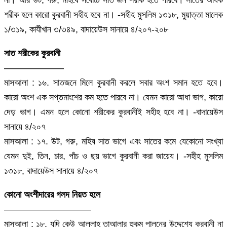
না। আর উট, গরু, মহিষে সর্বোচ্চ সাত জন শরীক হতে পারবে। সাতের অধিক
শরীক হলে কারো কুরবানী সহীহ হবে না। -সহীহ মুসলিম ১৩১৮, মুয়াত্তা মালেক
১/৩১৯, কাযীখান ৩/৩৪৯, বাদায়েউস সানায়ে ৪/২০৭-২০৮
সাত শরীকের কুরবানী
——————–
মাসআলা : ১৬. সাতজনে মিলে কুরবানী করলে সবার অংশ সমান হতে হবে।
কারো অংশ এক সপ্তমাংশের কম হতে পারবে না। যেমন কারো আধা ভাগ, কারো
দেড় ভাগ। এমন হলে কোনো শরীকের কুরবানীই সহীহ হবে না। -বাদায়েউস
সানায়ে ৪/২০৭
মাসআলা : ১৭. উট, গরু, মহিষ সাত ভাগে এবং সাতের কমে যেকোনো সংখ্যা
যেমন দুই, তিন, চার, পাঁচ ও ছয় ভাগে কুরবানী করা জায়েয। -সহীহ মুসলিম
১৩১৮, বাদায়েউস সানায়ে ৪/২০৭
কোনো অংশীদারের গলদ নিয়ত হলে
—————————–
মাসআলা : ১৮. যদি কেউ আল্লাহ তাআলার হুকুম পালনের উদ্দেশ্যে কুরবানী না