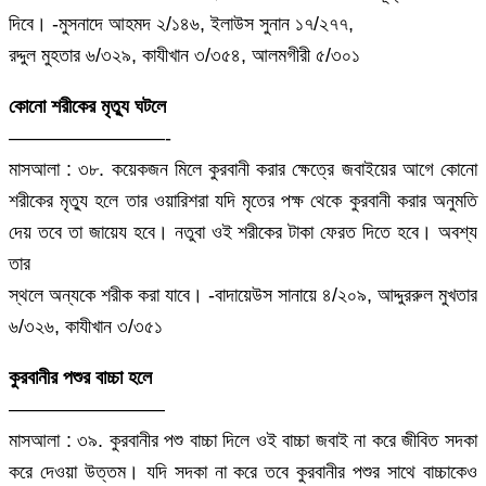
দিবে। -মুসনাদে আহমদ ২/১৪৬, ইলাউস সুনান ১৭/২৭৭,
রদ্দুল মুহতার ৬/৩২৯, কাযীখান ৩/৩৫৪, আলমগীরী ৫/৩০১
কোনো শরীকের মৃত্যু ঘটলে
————————-
মাসআলা : ৩৮. কয়েকজন মিলে কুরবানী করার ক্ষেত্রে জবাইয়ের আগে কোনো
শরীকের মৃত্যু হলে তার ওয়ারিশরা যদি মৃতের পক্ষ থেকে কুরবানী করার অনুমতি
দেয় তবে তা জায়েয হবে। নতুবা ওই শরীকের টাকা ফেরত দিতে হবে। অবশ্য
তার
স্থলে অন্যকে শরীক করা যাবে। -বাদায়েউস সানায়ে ৪/২০৯, আদ্দুররুল মুখতার
৬/৩২৬, কাযীখান ৩/৩৫১
কুরবানীর পশুর বাচ্চা হলে
————————
মাসআলা : ৩৯. কুরবানীর পশু বাচ্চা দিলে ওই বাচ্চা জবাই না করে জীবিত সদকা
করে দেওয়া উত্তম। যদি সদকা না করে তবে কুরবানীর পশুর সাথে বাচ্চাকেও