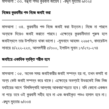
মাসআলা : ৩৩. বন্ধ্যা পশুর কুরবানী জায়েয। -রদ্দুল মুহতার ৬/৩২৫
নিজের কুরবানীর পশু নিজে জবাই করা
———————————-
মাসআলা : ৩৪. কুরবানীর পশু নিজে জবাই করা উত্তম। নিজে না পারলে
অন্যকে দিয়েও জবাই করাতে পারবে। এক্ষেত্রে কুরবানীদাতা পুরুষ হলে
জবাইস্থলে তার উপস্থিত থাকা ভালো। -মুসনাদে আহমদ ২২৬৫৭, বাদায়েউস
সানায়ে ৪/২২২-২২৩, আলমগীরী ৫/৩০০, ইলাউস সুনান ১৭/২৭১-২৭৪
জবাইয়ে একাধিক ব্যক্তি শরীক হলে
——————————–
মাসআলা : ৩৫. অনেক সময় জবাইকারীর জবাই সম্পন্ন হয় না, তখন কসাই বা
অন্য কেউ জবাই সম্পন্ন করে থাকে। এক্ষেত্রে অবশ্যই উভয়কেই নিজ নিজ
যবাইয়ের আগে ‘বিসমিল্লাহি আল্লাহু আকবার’পড়তে হবে। যদি কোনো একজন
না পড়ে তবে ওই কুরবানী সহীহ হবে না এবং জবাইকৃত পশুও হালাল হবে না।
-রদ্দুল মুহতার ৬/৩৩৪