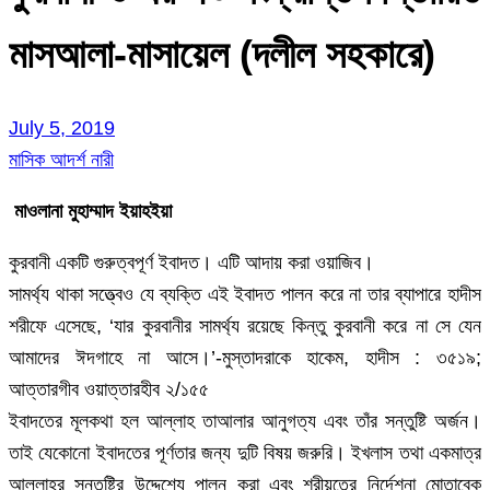
মাসআলা-মাসায়েল (দলীল সহকারে)
July 5, 2019
মাসিক আদর্শ নারী
মাওলানা মুহাম্মাদ ইয়াহইয়া
কুরবানী একটি গুরুত্বপূর্ণ ইবাদত। এটি আদায় করা ওয়াজিব।
সামর্থ্য থাকা সত্ত্বেও যে ব্যক্তি এই ইবাদত পালন করে না তার ব্যাপারে হাদীস
শরীফে এসেছে, ‘যার কুরবানীর সামর্থ্য রয়েছে কিন্তু কুরবানী করে না সে যেন
আমাদের ঈদগাহে না আসে।’-মুস্তাদরাকে হাকেম, হাদীস : ৩৫১৯;
আত্তারগীব ওয়াত্তারহীব ২/১৫৫
ইবাদতের মূলকথা হল আল্লাহ তাআলার আনুগত্য এবং তাঁর সন্তুষ্টি অর্জন।
তাই যেকোনো ইবাদতের পূর্ণতার জন্য দুটি বিষয় জরুরি। ইখলাস তথা একমাত্র
আল্লাহর সন্তুষ্টির উদ্দেশ্যে পালন করা এবং শরীয়তের নির্দেশনা মোতাবেক