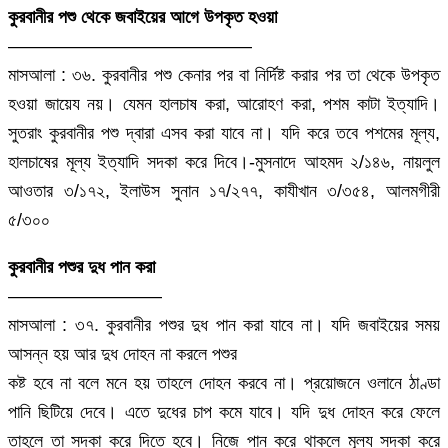
কুরবানীর পশু থেকে জবাইয়ের আগে উপকৃত হওয়া
—————————————–
মাসআলা : ৩৬. কুরবানীর পশু কেনার পর বা নির্দিষ্ট করার পর তা থেকে উপকৃত
হওয়া জায়েয নয়। যেমন হালচাষ করা, আরোহণ করা, পশম কাটা ইত্যাদি।
সুতরাং কুরবানীর পশু দ্বারা এসব করা যাবে না। যদি করে তবে পশমের মূল্য,
হালচাষের মূল্য ইত্যাদি সদকা করে দিবে।-মুসনাদে আহমদ ২/১৪৬, নায়লুল
আওতার ৩/১৭২, ইলাউস সুনান ১৭/২৭৭, কাযীখান ৩/৩৫৪, আলমগীরী
৫/৩০০
কুরবানীর পশুর দুধ পান করা
————————–
মাসআলা : ৩৭. কুরবানীর পশুর দুধ পান করা যাবে না। যদি জবাইয়ের সময়
আসন্ন হয় আর দুধ দোহন না করলে পশুর
কষ্ট হবে না বলে মনে হয় তাহলে দোহন করবে না। প্রয়োজনে ওলানে ঠাণ্ডা
পানি ছিটিয়ে দেবে। এতে দুধের চাপ কমে যাবে। যদি দুধ দোহন করে ফেলে
তাহলে তা সদকা করে দিতে হবে। নিজে পান করে থাকলে মূল্য সদকা করে