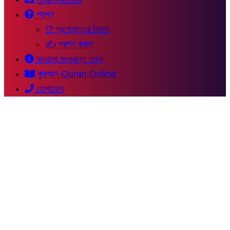
প্রশ্ন
⁉ প্রশ্নোত্তর বিভাগ
✍ প্রশ্ন করুন
মাদরাসা সংক্রান্ত তথ্য
কুরআন-Quran Online
যোগাযোগ