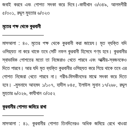
জবাই করবে এবং গোশত সদকা করে দিবে।-কাযীখান ৩/৩৪৯, আলমগীরী
৫/৩০১, রদ্দুল মুহতার ৬/৩২৩
মৃতের পক্ষ থেকে কুরবানী
————————
মাসআলা : ৪০. মৃতের পক্ষ থেকে কুরবানী করা জায়েয। মৃত ব্যক্তি যদি
ওসিয়্যত না করে থাকে তবে সেটি নফল কুরবানী হিসেবে গণ্য হবে। কুরবানীর
স্বাভাবিক গোশতের মতো তা নিজেরাও খেতে পারবে এবং আত্মীয়-স্বজনকেও
দিতে পারবে। আর যদি মৃত ব্যক্তি কুরবানীর ওসিয়্যত করে গিয়ে থাকে তবে এর
গোশত নিজেরা খেতে পারবে না। গরীব-মিসকীনদের মাঝে সদকা করে দিতে
হবে। -মুসনাদে আহমদ ১/১০৭, হাদীস ৮৪৫, ইলাউস সুনান ১৭/২৬৮, রদ্দুল
মুহতার ৬/৩২৬, কাযীখান ৩/৩৫২
কুরবানীর গোশত জমিয়ে রাখা
————————
মাসআলা : ৪১. কুরবানীর গোশত তিনদিনেরও অধিক জমিয়ে রেখে খাওয়া