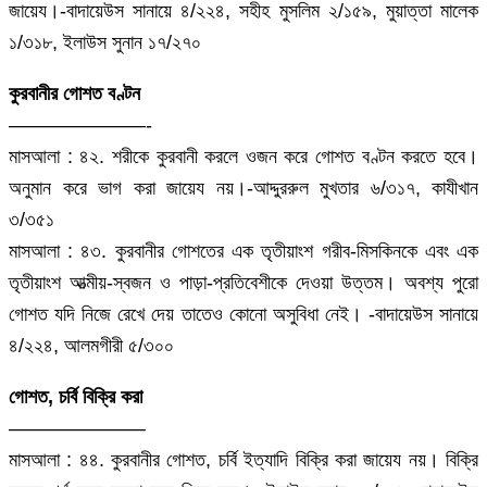
জায়েয।-বাদায়েউস সানায়ে ৪/২২৪, সহীহ মুসলিম ২/১৫৯, মুয়াত্তা মালেক
১/৩১৮, ইলাউস সুনান ১৭/২৭০
কুরবানীর গোশত বণ্টন
———————-
মাসআলা : ৪২. শরীকে কুরবানী করলে ওজন করে গোশত বণ্টন করতে হবে।
অনুমান করে ভাগ করা জায়েয নয়।-আদ্দুররুল মুখতার ৬/৩১৭, কাযীখান
৩/৩৫১
মাসআলা : ৪৩. কুরবানীর গোশতের এক তৃতীয়াংশ গরীব-মিসকিনকে এবং এক
তৃতীয়াংশ আত্মীয়-স্বজন ও পাড়া-প্রতিবেশীকে দেওয়া উত্তম। অবশ্য পুরো
গোশত যদি নিজে রেখে দেয় তাতেও কোনো অসুবিধা নেই। -বাদায়েউস সানায়ে
৪/২২৪, আলমগীরী ৫/৩০০
গোশত, চর্বি বিক্রি করা
———————
মাসআলা : ৪৪. কুরবানীর গোশত, চর্বি ইত্যাদি বিক্রি করা জায়েয নয়। বিক্রি