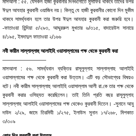
মাসআলা : ৫৫. যেসকল হাজী কুরবানীর দিনগুলোতে মুসাফির থাকবে তাদের উপর
ঈদুল আযহার কুরবানী ওয়াজিব নয়। কিন্তু যে হাজী কুরবানীর কোনো দিন মুকীম
থাকবে সামর্থ্যবান হলে তার উপর ঈদুল আযহার কুরবানী করা জরুরি হবে।
-ফাতাওয়া হিন্দিয়া ৫/২৯৩, আদ্দুররুল মুখতার ৬/৩১৫, বাদায়েউস সানায়ে
৪/১৯৫, ইমদাদুল ফাতাওয়া ২/১৬৬
নবী কারীম সাল্লাল্লাহু আলাইহি ওয়াসাল্লামের পক্ষ থেকে কুরবানী করা
————————
মাসআলা : ৫৬. সামর্থ্যবান ব্যক্তির রাসূলুল্লাহ সাল্লাল্লাহু আলাইহি
ওয়াসাল্লামের পক্ষ থেকে কুরবানী করা উত্তম। এটি বড় সৌভাগ্যের বিষয়ও
বটে। নবী কারীম সাল্লাল্লাহু আলাইহি ওয়াসাল্লাম আলী রা.কে তার পক্ষ থেকে
কুরবানী করার ওসিয়্যত করেছিলেন। তাই তিনি প্রতি বছর রাসূলুল্লাহ
সাল্লাল্লাহু আলাইহি ওয়াসাল্লামের পক্ষ থেকেও কুরবানী দিতেন। -সুনানে আবু
দাউদ ২/২৯, জামে তিরমিযী ১/২৭৫, ইলাউস সুনান ১৭/২৬৮, মিশকাত
৩/৩০৯
কোন দিন কুরবানী করা উত্তম