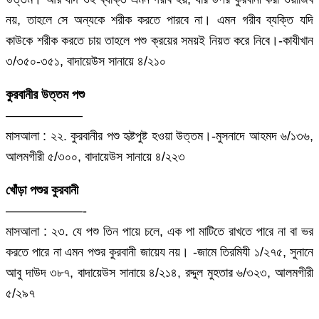
নয়, তাহলে সে অন্যকে শরীক করতে পারবে না। এমন গরীব ব্যক্তি যদি
কাউকে শরীক করতে চায় তাহলে পশু ক্রয়ের সময়ই নিয়ত করে নিবে।-কাযীখান
৩/৩৫০-৩৫১, বাদায়েউস সানায়ে ৪/২১০
কুরবানীর উত্তম পশু
——————
মাসআলা : ২২. কুরবানীর পশু হৃষ্টপুষ্ট হওয়া উত্তম।-মুসনাদে আহমদ ৬/১৩৬,
আলমগীরী ৫/৩০০, বাদায়েউস সানায়ে ৪/২২৩
খোঁড়া পশুর কুরবানী
——————-
মাসআলা : ২৩. যে পশু তিন পায়ে চলে, এক পা মাটিতে রাখতে পারে না বা ভর
করতে পারে না এমন পশুর কুরবানী জায়েয নয়। -জামে তিরমিযী ১/২৭৫, সুনানে
আবু দাউদ ৩৮৭, বাদায়েউস সানায়ে ৪/২১৪, রদ্দুল মুহতার ৬/৩২৩, আলমগীরী
৫/২৯৭