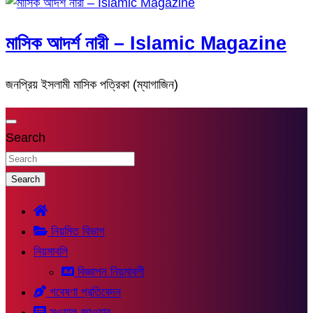
মাসিক আদর্শ নারী – Islamic Magazine
জনপ্রিয় ইসলামী মাসিক পত্রিকা (ম্যাগাজিন)
Search
Search
নিয়মিত বিভাগ
নিয়মাবলি
বিজ্ঞাপন নিয়মাবলী
গবেষণা প্রতিবেদন
সুওয়াল-জাওয়াব