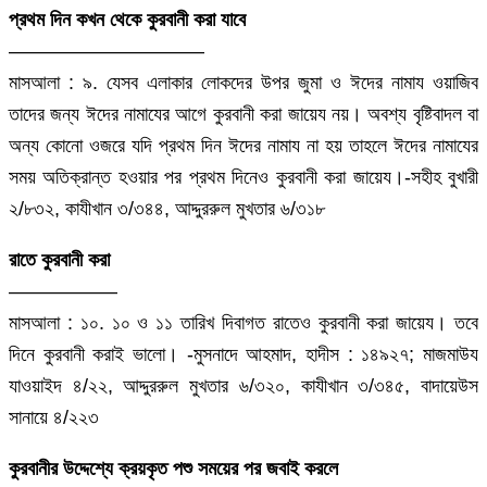
প্রথম দিন কখন থেকে কুরবানী করা যাবে
——————————
মাসআলা : ৯. যেসব এলাকার লোকদের উপর জুমা ও ঈদের নামায ওয়াজিব
তাদের জন্য ঈদের নামাযের আগে কুরবানী করা জায়েয নয়। অবশ্য বৃষ্টিবাদল বা
অন্য কোনো ওজরে যদি প্রথম দিন ঈদের নামায না হয় তাহলে ঈদের নামাযের
সময় অতিক্রান্ত হওয়ার পর প্রথম দিনেও কুরবানী করা জায়েয।-সহীহ বুখারী
২/৮৩২, কাযীখান ৩/৩৪৪, আদ্দুররুল মুখতার ৬/৩১৮
রাতে কুরবানী করা
—————–
মাসআলা : ১০. ১০ ও ১১ তারিখ দিবাগত রাতেও কুরবানী করা জায়েয। তবে
দিনে কুরবানী করাই ভালো। -মুসনাদে আহমাদ, হাদীস : ১৪৯২৭; মাজমাউয
যাওয়াইদ ৪/২২, আদ্দুররুল মুখতার ৬/৩২০, কাযীখান ৩/৩৪৫, বাদায়েউস
সানায়ে ৪/২২৩
কুরবানীর উদ্দেশ্যে ক্রয়কৃত পশু সময়ের পর জবাই করলে