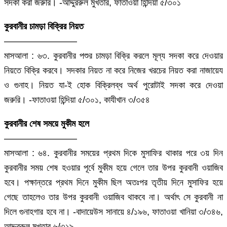
সদকা করা জরুরি। -আদ্দুররুল মুখতার, ফাতাওয়া হিন্দিয়া ৫/৩০১
কুরবানীর চামড়া বিক্রির নিয়ত
————————
মাসআলা : ৬৩. কুরবানীর পশুর চামড়া বিক্রি করলে মূল্য সদকা করে দেওয়ার
নিয়তে বিক্রি করবে। সদকার নিয়ত না করে নিজের খরচের নিয়ত করা নাজায়েয
ও গুনাহ। নিয়ত যা-ই হোক বিক্রিলব্ধ অর্থ পুরোটাই সদকা করে দেওয়া
জরুরি। -ফাতাওয়া হিন্দিয়া ৫/৩০১, কাযীখান ৩/৩৫৪
কুরবানীর শেষ সময়ে মুকীম হলে
————————
মাসআলা : ৬৪. কুরবানীর সময়ের প্রথম দিকে মুসাফির থাকার পরে ৩য় দিন
কুরবানীর সময় শেষ হওয়ার পূর্বে মুকীম হয়ে গেলে তার উপর কুরবানী ওয়াজিব
হবে। পক্ষান্তরে প্রথম দিনে মুকীম ছিল অতঃপর তৃতীয় দিনে মুসাফির হয়ে
গেছে তাহলেও তার উপর কুরবানী ওয়াজিব থাকবে না। অর্থাৎ সে কুরবানী না
দিলে গুনাহগার হবে না। -বাদায়েউস সানায়ে ৪/১৯৬, ফাতাওয়া খানিয়া ৩/৩৪৬,
আদ্দুররুল মুখতার ৬/৩১৯