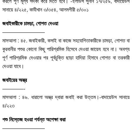
করলে পূর্ণ মূল্য সদকা করে দিতে হবে। -ইলাউস সুনান ১৭/২৫৯, বাদায়েউস
সানায়ে ৪/২২৫, কাযীখান ৩/৩৫৪, আলমগীরী ৫/৩০১
জবাইকারীকে চামড়া, গোশত দেওয়া
————————
মাসআলা : ৪৫. জবাইকারী, কসাই বা কাজে সহযোগিতাকারীকে চামড়া, গোশত বা
কুরবানীর পশুর কোনো কিছু পারিশ্রমিক হিসেবে দেওয়া জায়েয হবে না। অবশ্য
পূর্ণ পারিশ্রমিক দেওয়ার পর পূর্বচুক্তি ছাড়া হাদিয়া হিসাবে গোশত বা তরকারী
দেওয়া যাবে।
জবাইয়ের অস্ত্র
————-
মাসআলা : ৪৬. ধারালো অস্ত্র দ্বারা জবাই করা উত্তম।-বাদায়েউস সানায়ে
৪/২২৩
পশু নিস্তেজ হওয়া পর্যন্ত অপেক্ষা করা
————————