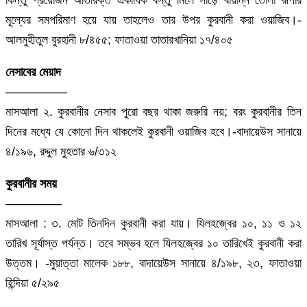
কিন্তু প্রয়োজন অতিরিক্ত একাধিক বস্তু মিলে সাড়ে বায়ান্ন তোলা রূপার
মূল্যের সমপরিমাণ হয়ে যায় তাহলেও তার উপর কুরবানী করা ওয়াজিব।-
আলমুহীতুল বুরহানী ৮/৪৫৫; ফাতাওয়া তাতারখানিয়া ১৭/৪০৫
নেসাবের মেয়াদ
—————
মাসআলা ২. কুরবানীর নেসাব পুরো বছর থাকা জরুরি নয়; বরং কুরবানীর তিন
দিনের মধ্যে যে কোনো দিন থাকলেই কুরবানী ওয়াজিব হবে।-বাদায়েউস সানায়ে
৪/১৯৬, রদ্দুল মুহতার ৬/৩১২
কুরবানীর সময়
————–
মাসআলা : ৩. মোট তিনদিন কুরবানী করা যায়। যিলহজ্বের ১০, ১১ ও ১২
তারিখ সূর্যাস্ত পর্যন্ত। তবে সম্ভব হলে যিলহজ্বের ১০ তারিখেই কুরবানী করা
উত্তম। -মুয়াত্তা মালেক ১৮৮, বাদায়েউস সানায়ে ৪/১৯৮, ২৩, ফাতাওয়া
হিন্দিয়া ৫/২৯৫