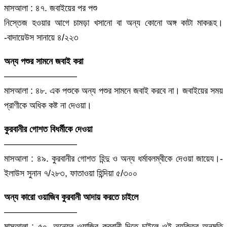
মাসআলা : ৪৭. জবাইয়ের পর পশু
নিস্তেজ হওয়ার আগে চামড়া খসানো বা অন্য কোনো অঙ্গ কাটা মাকরূহ।
-বাদায়েউস সানায়ে ৪/২২৩
অন্য পশুর সামনে জবাই করা
————————
মাসআলা : ৪৮. এক পশুকে অন্য পশুর সামনে জবাই করবে না। জবাইয়ের সময়
প্রাণীকে অধিক কষ্ট না দেওয়া।
কুরবানীর গোশত বিধর্মীকে দেওয়া
————————
মাসআলা : ৪৯. কুরবানীর গোশত হিন্দু ও অন্য ধর্মাবলম্বীকে দেওয়া জায়েয।-
ইলাউস সুনান ৭/২৮৩, ফাতাওয়া হিন্দিয়া ৫/৩০০
অন্য কারো ওয়াজিব কুরবানী আদায় করতে চাইলে
————————
মাসআলা : ৫০. অন্যের ওয়াজিব কুরবানী দিতে চাইলে ওই ব্যক্তির অনুমতি