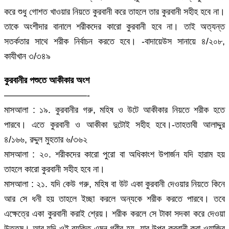
করে শুধু গোশত খাওয়ার নিয়তে কুরবানী করে তাহলে তার কুরবানী সহীহ হবে না।
তাকে অংশীদার বানালে শরীকদের কারো কুরবানী হবে না। তাই অত্যন্ত
সতর্কতার সাথে শরীক নির্বাচন করতে হবে। -বাদায়েউস সানায়ে ৪/২০৮,
কাযীখান ৩/৩৪৯
কুরবানীর পশুতে আকীকার অংশ
—————————-
মাসআলা : ১৯. কুরবানীর গরু, মহিষ ও উটে আকীকার নিয়তে শরীক হতে
পারবে। এতে কুরবানী ও আকীকা দুটোই সহীহ হবে।-তাহতাবী আলাদ্দুর
৪/১৬৬, রদ্দুল মুহতার ৬/৩৬২
মাসআলা : ২০. শরীকদের কারো পুরো বা অধিকাংশ উপার্জন যদি হারাম হয়
তাহলে কারো কুরবানী সহীহ হবে না।
মাসআলা : ২১. যদি কেউ গরু, মহিষ বা উট একা কুরবানী দেওয়ার নিয়তে কিনে
আর সে ধনী হয় তাহলে ইচ্ছা করলে অন্যকে শরীক করতে পারবে। তবে
এক্ষেত্রে একা কুরবানী করাই শ্রেয়। শরীক করলে সে টাকা সদকা করে দেওয়া
উত্তম। আর যদি ওই ব্যক্তি এমন গরীব হয়, যার উপর কুরবানী করা ওয়াজিব