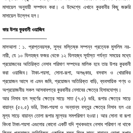
মাসায়েল অনুযায়ী সম্পাদন করা। এ উদ্দেশ্যে এখানে কুরবানীর কিছু জরুরি
মাসায়েল উল্লেখ হল।
কার উপর কুরবানী ওয়াজিব
————————-
মাসআলা : ১. প্রাপ্তবয়স্ক, সুস্থ মস্তিষ্ক সম্পন্ন প্রত্যেক মুসলিম নর-
নারী, যে ১০ যিলহজ্ব ফজর থেকে ১২ যিলহজ্ব সূর্যাস্ত পর্যন্ত সময়ের মধ্যে
প্রয়োজনের অতিরিক্ত নেসাব পরিমাণ সম্পদের মালিক হবে তার উপর কুরবানী
করা ওয়াজিব। টাকা-পয়সা, সোনা-রূপা, অলঙ্কার, বসবাস ও খোরাকির
প্রয়োজন আসে না এমন জমি, প্রয়োজন অতিরিক্ত বাড়ি, ব্যবসায়িক পণ্য ও
অপ্রয়োজনীয় সকল আসবাবপত্র কুরবানীর নেসাবের ক্ষেত্রে হিসাবযোগ্য।
আর নিসাব হল স্বর্ণের ক্ষেত্রে সাড়ে সাত (৭.৫) ভরি, রূপার ক্ষেত্রে সাড়ে
বায়ান্ন (৫২.৫) ভরি, টাকা-পয়সা ও অন্যান্য বস্তুর ক্ষেত্রে নিসাব হল এর
মূল্য সাড়ে বায়ান্ন তোলা রূপার মূল্যের সমপরিমাণ হওয়া। আর সোনা বা রূপা
কিংবা টাকা-পয়সা এগুলোর কোনো একটি যদি পৃথকভাবে নেসাব পরিমাণ না থাকে