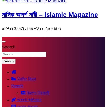
মাসিক আদর্শ নারী – Islamic Magazine
জনপ্রিয় ইসলামী মাসিক পত্রিকা (ম্যাগাজিন)
Search
Search
নিয়মিত বিভাগ
নিয়মাবলি
বিজ্ঞাপন নিয়মাবলী
গবেষণা প্রতিবেদন
সুওয়াল-জাওয়াব