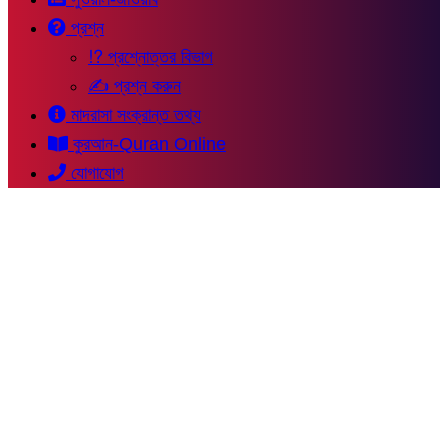
প্রশ্ন
⁉ প্রশ্নোত্তর বিভাগ
✍ প্রশ্ন করুন
মাদরাসা সংক্রান্ত তথ্য
কুরআন-Quran Online
যোগাযোগ