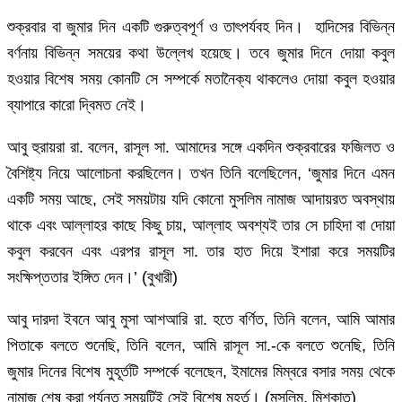
শুক্রবার বা জুমার দিন একটি গুরুত্বপূর্ণ ও তাৎপর্যবহ দিন। হাদিসের বিভিন্ন
বর্ণনায় বিভিন্ন সময়ের কথা উল্লেখ হয়েছে। তবে জুমার দিনে দোয়া কবুল
হওয়ার বিশেষ সময় কোনটি সে সম্পর্কে মতানৈক্য থাকলেও দোয়া কবুল হওয়ার
ব্যাপারে কারো দ্বিমত নেই।
আবু হুরায়রা রা. বলেন, রাসূল সা. আমাদের সঙ্গে একদিন শুক্রবারের ফজিলত ও
বৈশিষ্ট্য নিয়ে আলোচনা করছিলেন। তখন তিনি বলেছিলেন, ‘জুমার দিনে এমন
একটি সময় আছে, সেই সময়টায় যদি কোনো মুসলিম নামাজ আদায়রত অবস্থায়
থাকে এবং আল্লাহর কাছে কিছু চায়, আল্লাহ অবশ্যই তার সে চাহিদা বা দোয়া
কবুল করবেন এবং এরপর রাসূল সা. তার হাত দিয়ে ইশারা করে সময়টির
সংক্ষিপ্ততার ইঙ্গিত দেন।’ (বুখারী)
আবু দারদা ইবনে আবু মুসা আশআরি রা. হতে বর্ণিত, তিনি বলেন, আমি আমার
পিতাকে বলতে শুনেছি, তিনি বলেন, আমি রাসূল সা.-কে বলতে শুনেছি, তিনি
জুমার দিনের বিশেষ মুহূর্তটি সম্পর্কে বলেছেন, ইমামের মিম্বরে বসার সময় থেকে
নামাজ শেষ করা পর্যন্ত সময়টিই সেই বিশেষ মুহূর্ত। (মুসলিম, মিশকাত)