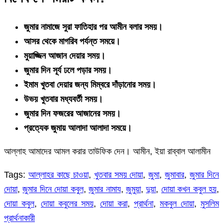
জুমার নামাজে সুরা ফাতিহার পর আমীন বলার সময়।
আসর থেকে মাগরিব পর্যন্ত সময়ে।
মুয়াজ্জিন আজান দেয়ার সময়।
জুমার দিন সূর্য ঢলে পড়ার সময়।
ইমাম খুতবা দেয়ার জন্য মিম্বরে দাঁড়ানোর সময়।
উভয় খুতবার মধ্যবর্তী সময়।
জুমার দিন ফজরের আজানের সময়।
প্রত্যেক জুমায় আলাদা আলাদা সময়ে।
আল্লাহ আমাদের আমল করার তাউফিক দেন। আমীন, ইয়া রাব্বাল আলামীন
Tags:
আল্লাহর কাছে চাওয়া
,
খুতবার সময় দোয়া
,
জুমা
,
জুমাবার
,
জুমার দিনে
দোয়া
,
জুমার দিনে দোয়া কবুল
,
জুমার নামায
,
জুমুয়া
,
দুয়া
,
দোয়া কখন কবুল হয়
,
দোয়া কবুল
,
দোয়া কবুলের সময়
,
দোয়া করা
,
প্রার্থনা
,
মকবুল দোয়া
,
মুসলিম
প্রার্থনাকারী