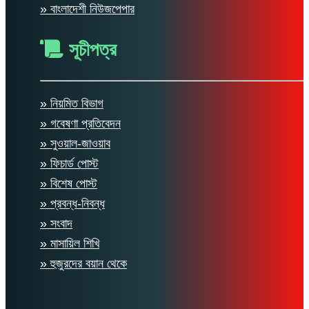
» বাংলাদেশী নিউজপেপার
সূচীপত্র
» নিয়মিত বিভাগ
» গবেষণা প্রতিবেদন
» সুওয়াল-জাওয়াব
» ফিচার্ড পোস্ট
» বিশেষ পোস্ট
» প্রবন্ধ-নিবন্ধ
» সংবাদ
» মাসায়িল শিখি
» হুজুরদের বয়ান থেকে