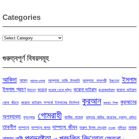
Categories
Categories
গুরুত্বপূর্ণ বিষয়সমূহ
ইসলাম
আকিদা
আমল
আল্লামা তাকি উসমানি
আল্লামা বাবুনগরী
ইজতেমা
আলেম-ওলামা
ইসলাম গ্রহণ
করোনা ভাইরাস
করোনা
করোনা ভাইরাস
উপদেশ
করোনা থেকে মুক্তি
করোনাভাইরাস
কুরআন
কুরআনের
থেকে বাঁচতে
করোনা ভাইরাস সম্পর্কে ইসলামের নির্দেশনা
কুরআন শিক্ষা
গোমরাহী
অপব্যাখ্যা
জাকির নায়েক
কুসংস্কার
ডাক্তার জাকির নায়েকের ভ্রান্ত ধর্মমত
তাবলীগ
দাম্পত্য জীবন
দাম্পত্য
দাম্পত্য কলহ
দারুল উলুম দেওবন্দ
নামাজ
নসিহত
দেওবন্দ
পথভ্রষ্টতা
প্রচলিত বিদ‘আত
ফেতনা
নামায
নারী