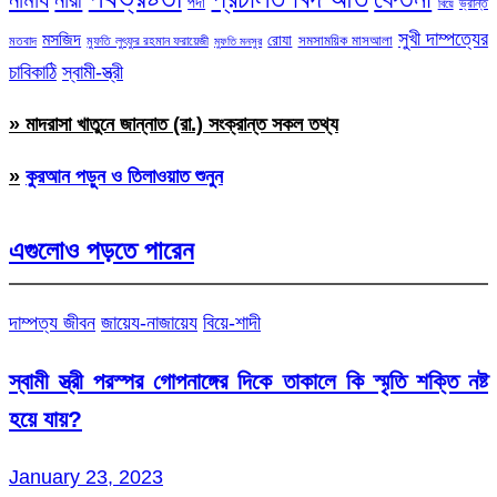
পর্দা
ভ্রান্ত
বিয়ে
সুখী দাম্পত্যের
মসজিদ
রোযা
সমসাময়িক মাসআলা
মতবাদ
মুফতি লুৎফুর রহমান ফরায়েজী
মুফতি মনসুর
চাবিকাঠি
স্বামী-স্ত্রী
» মাদরাসা খাতুনে জান্নাত (রা.) সংক্রান্ত সকল তথ্য
»
কুরআন পড়ুন ও তিলাওয়াত শুনুন
এগুলোও পড়তে পারেন
দাম্পত্য জীবন
জায়েয-নাজায়েয
বিয়ে-শাদী
স্বামী স্ত্রী পরস্পর গোপনাঙ্গের দিকে তাকালে কি স্মৃতি শক্তি নষ্ট
হয়ে যায়?
January 23, 2023