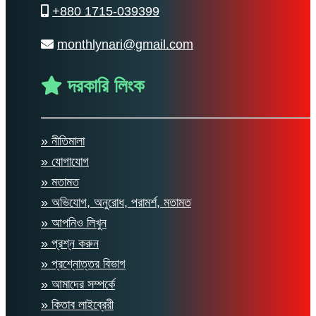
+880 1715-039399
monthlynari@gmail.com
দরকারি লিংক
» নীতিমালা
» যোগাযোগ
» মতামত
» অভিযোগ, অনুরোধ, পরামর্শ, মতামত
» আপনিও লিখুন
» প্রশ্ন করুন
» প্রশ্নোত্তর বিভাগ
» আমাদের সম্পর্কে
» কিতাব লাইব্রেরী