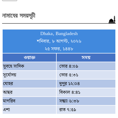
নামাযের সময়সূচী
Dhaka, Bangladesh
শনিবার, ৮ আগস্ট, ২০২৬
২৫ সফর, ১৪৪৮
ওয়াক্ত
সময়
সুবহে সাদিক
ভোর ৪:০৯
সূর্যোদয়
ভোর ৫:৩১
যোহর
দুপুর ১২:০৪
আছর
বিকাল ৪:৪১
মাগরিব
সন্ধ্যা ৬:৩৮
এশা
রাত ৭:৫৯