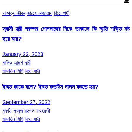
দাম্পত্য জীবন
জায়েয-নাজায়েয
বিয়ে-শাদী
স্বামী স্ত্রী পরস্পর গোপনাঙ্গের দিকে তাকালে কি স্মৃতি শক্তি নষ্ট
হয়ে যায়?
January 23, 2023
মাসিক আদর্শ নারী
মাসায়িল শিখি
বিয়ে-শাদী
ইদ্দত কাকে বলে? ইদ্দত কতদিন পালন করতে হয়?
September 27, 2022
মুফতি লুৎফুর রহমান ফরায়েজী
মাসায়িল শিখি
বিয়ে-শাদী