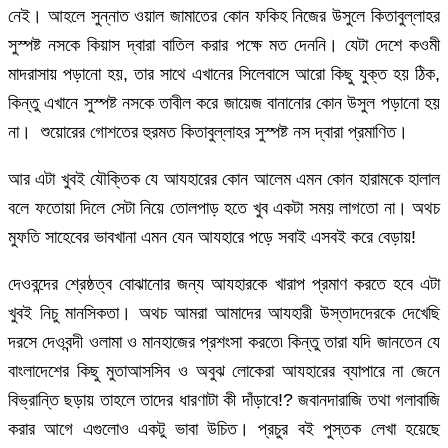
নেই। আহলে সুন্নাত ওয়াল জামাতের কোন ফকিহ নিজের উসুলে কিতাবুল্লাহর
সুস্পষ্ট নসকে কিয়াস দ্বারা বাতিল করার পক্ষে মত দেননি। যেটা দেশে কওমী
মাদরাসায় পড়ানো হয়, তার সাথে এখানের সিলেবাসে আরো কিছু যুক্ত হয় ঠিক,
কিন্তু এখানে সুস্পষ্ট নসকে তাবীল করে জায়েজ বানানোর কোন উসুল পড়ানো হয়
না। শুয়োরের গোশতের হুরমত কিতাবুল্লাহর সুস্পষ্ট নস দ্বারা প্রমাণিত।
আর এটা খুবই যৌক্তিক যে আযহারের কোন আলেম এমন কোন হারামকে হালাল
বলে ফতোয়া দিলে সেটা নিয়ে তোলপাড় হতে খুব একটা সময় লাগতো না। অথচ
মুফতি সাহেবের ভাবখানা এমন যেন আযহারে পড়ে সবাই এসবই করে বেড়ায়!
দেওবন্দের শ্রেষ্ঠত্ব বোঝানোর জন্য আযহারকে খারাপ প্রমাণ করতে হবে এটা
খুবই নিচু মানসিকতা। অথচ আমরা আমাদের আযহারী উস্তাদদেরকে দেখেছি
দরসে দেওবন্দী ওলামা ও মানহাজের প্রশংসা করতে৷ কিন্তু তারা যদি জানতেন যে
বাংলাদেশের কিছু মুতাআসসিব ও অবুঝ লোকেরা আযহারের ব্যাপারে না জেনে
বিভ্রান্তি ছড়ায় তাহলে তাদের ধারণাটা কী দাঁড়াবে!? জবানদারাজি তথা গলাবাজি
করার আগে এগুলোও একটু ভাবা উচিত। প্রচুর বই পুস্তক লেখা হয়েছে