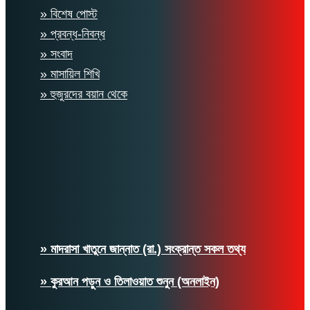
» বিশেষ পোস্ট
» প্রবন্ধ-নিবন্ধ
» সংবাদ
» মাসায়িল শিখি
» হুজুরদের বয়ান থেকে
» মাদরাসা খাতুনে জান্নাত (রা.) সংক্রান্ত সকল তথ্য
» কুরআন পড়ুন ও তিলাওয়াত শুনুন (অনলাইন)