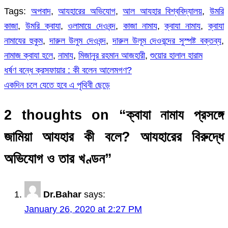
Tags:
অপবাদ
,
আযহারের অভিযোগ
,
আল আযহার বিশ্ববিদ্যালয়
,
উমরি
কাজা
,
উমরি ক্বাযা
,
ওলামায়ে দেওবন্দ
,
কাজা নামায
,
ক্বাযা নামায
,
ক্বাযা
নামাযের হুকুম
,
দারুল উলুম দেওবন্দ
,
দারুল উলূম দেওবন্দের সুস্পষ্ট বক্তব্য
,
নামাজ ক্বাযা হলে
,
নামায
,
মিজানুর রহমান আজহারী
,
শুয়োর হালাল হারাম
ধর্ষণ বন্ধে ক্রসফায়ার : কী বলেন আলেমগণ?
Post
একদিন চলে যেতে হবে এ পৃথিবী ছেড়ে
navigation
2 thoughts on “
ক্বাযা নামায প্রসঙ্গে
জামিয়া আযহার কী বলে? আযহারের বিরুদ্ধে
অভিযোগ ও তার খণ্ডন
”
Dr.Bahar
says:
January 26, 2020 at 2:27 PM