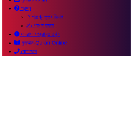
প্রশ্ন
⁉ প্রশ্নোত্তর বিভাগ
✍ প্রশ্ন করুন
মাদরাসা সংক্রান্ত তথ্য
কুরআন-Quran Online
যোগাযোগ