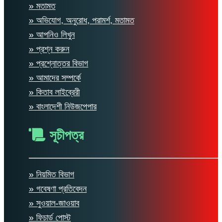
» মতামত
» অভিযোগ, অনুরোধ, পরামর্শ, মতামত
» আপনিও লিখুন
» প্রশ্ন করুন
» প্রশ্নোত্তর বিভাগ
» আমাদের সম্পর্কে
» কিতাব লাইব্রেরী
» বাংলাদেশী নিউজপেপার
সূচীপত্র
» নিয়মিত বিভাগ
» গবেষণা প্রতিবেদন
» সুওয়াল-জাওয়াব
» ফিচার্ড পোস্ট