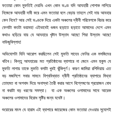
ফতোয়া কোন মুফতিই দেয়নি৷ এখন কোন ভণ্ড যদি আযহারী পোশাক লাগিয়ে
নিজেকে আযহারী দাবী করে এমন ফতোয়া বলে বেড়ায় তাহলে সেই দায় আযহার
কেন নিবে? আর সেই ভণ্ডকে দিয়ে একটা অঞ্চলের দ্বীনী পরিবেশকে বিচার করে
ফেলাটা কতটা ভয়াবহ! এইভাবেই গুজব ছড়াতে ছড়াতে আমাদের দেশে এমন
কথাও ছড়িয়ে যায় যে আযহারে খৃষ্টান উস্তাদ আছে! শিয়া উস্তাদ আছে!
নাউজুবিল্লাহ!
অভিযোগটা যিনি আরোপ করছিলেন সেই মুফতি সাহেব ফেনির এক মসজিদের
খতিব। কিন্তু আযহারের মত প্রতিষ্ঠানের ব্যাপারে না জেনে এমন হুকুম যে
মুফতি লাগায় তাকে মুফতি বলাটা খুবই ঝুঁকিপূর্ণ। কারণ জামিয়া রশিদিয়ায় এত
বড় মজলিশে সবার সামনে বিশ্ববিখ্যাত দ্বীনী প্রতিষ্ঠানের ব্যাপারে মিথ্যা
তোহমত বা অপবাদ দিয়ে অনাস্থা তৈরী করার আগে বিশ্লেষণের প্রয়োজন বোধ
না করাটা বড় ধরণের সমস্যা। যা এক অঞ্চলের ওলামাদের সাথে আরেক
অঞ্চলের ওলামাদের বিরোধ সৃষ্টির জন্য যথেষ্ট।
শুয়োরের মাংস যে হারাম এই ব্যাপারে জায়েজের কোন ফতোয়া দেওয়ার সুযোগই