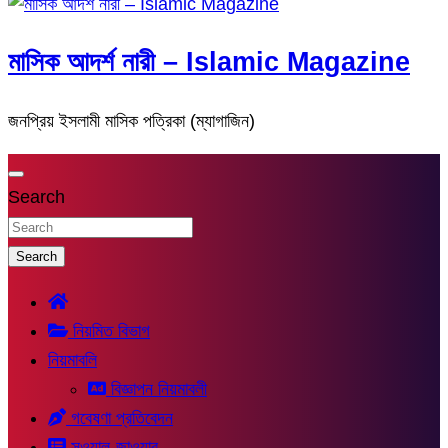
মাসিক আদর্শ নারী – Islamic Magazine
জনপ্রিয় ইসলামী মাসিক পত্রিকা (ম্যাগাজিন)
Search
Search
নিয়মিত বিভাগ
নিয়মাবলি
বিজ্ঞাপন নিয়মাবলী
গবেষণা প্রতিবেদন
সুওয়াল-জাওয়াব