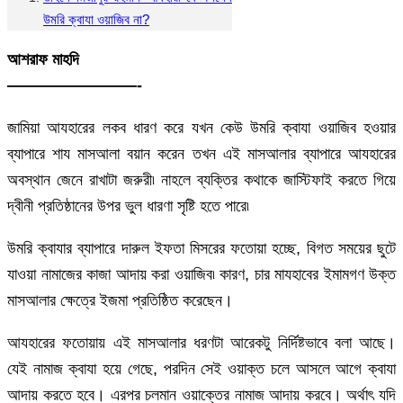
উমরি ক্বাযা ওয়াজিব না?
আশরাফ মাহদি
————————-
জামিয়া আযহারের লকব ধারণ করে যখন কেউ উমরি ক্বাযা ওয়াজিব হওয়ার
ব্যাপারে শায মাসআলা বয়ান করেন তখন এই মাসআলার ব্যাপারে আযহারের
অবস্থান জেনে রাখাটা জরুরী৷ নাহলে ব্যক্তির কথাকে জাস্টিফাই করতে গিয়ে
দ্বীনী প্রতিষ্ঠানের উপর ভুল ধারণা সৃষ্টি হতে পারে৷
উমরি ক্বাযার ব্যাপারে দারুল ইফতা মিসরের ফতোয়া হচ্ছে, বিগত সময়ের ছুটে
যাওয়া নামাজের কাজা আদায় করা ওয়াজিব৷ কারণ, চার মাযহাবের ইমামগণ উক্ত
মাসআলার ক্ষেত্রে ইজমা প্রতিষ্ঠিত করেছেন।
আযহারের ফতোয়ায় এই মাসআলার ধরণটা আরেকটু নির্দিষ্টভাবে বলা আছে।
যেই নামাজ ক্বাযা হয়ে গেছে, পরদিন সেই ওয়াক্ত চলে আসলে আগে ক্বাযা
আদায় করতে হবে। এরপর চলমান ওয়াক্তের নামাজ আদায় করবে। অর্থাৎ যদি