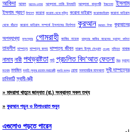
ইসলাম
আকিদা
আমল
আল্লামা তাকি উসমানি
আল্লামা বাবুনগরী
ইজতেমা
আলেম-ওলামা
ইসলাম গ্রহণ
করোনা ভাইরাস
করোনা
করোনা ভাইরাস
উপদেশ
করোনা থেকে মুক্তি
করোনাভাইরাস
কুরআন
কুরআনের
থেকে বাঁচতে
করোনা ভাইরাস সম্পর্কে ইসলামের নির্দেশনা
কুরআন শিক্ষা
গোমরাহী
অপব্যাখ্যা
জাকির নায়েক
কুসংস্কার
ডাক্তার জাকির নায়েকের ভ্রান্ত ধর্মমত
তাবলীগ
দাম্পত্য জীবন
দাম্পত্য
দাম্পত্য কলহ
দারুল উলুম দেওবন্দ
নামাজ
নসিহত
দেওবন্দ
পথভ্রষ্টতা
প্রচলিত বিদ‘আত
ফেতনা
নামায
নারী
পর্দা
ভ্রান্ত
বিয়ে
সুখী দাম্পত্যের
মসজিদ
রোযা
সমসাময়িক মাসআলা
মতবাদ
মুফতি লুৎফুর রহমান ফরায়েজী
মুফতি মনসুর
চাবিকাঠি
স্বামী-স্ত্রী
» মাদরাসা খাতুনে জান্নাত (রা.) সংক্রান্ত সকল তথ্য
»
কুরআন পড়ুন ও তিলাওয়াত শুনুন
এগুলোও পড়তে পারেন