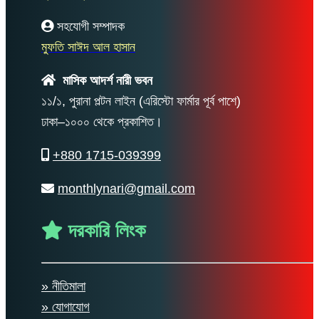
সহযোগী সম্পাদক
মুফতি সাঈদ আল হাসান
মাসিক আদর্শ নারী ভবন
১১/১, পুরানা পল্টন লাইন (এরিস্টো ফার্মার পূর্ব পাশে)
ঢাকা–১০০০ থেকে প্রকাশিত।
+880 1715-039399
monthlynari@gmail.com
দরকারি লিংক
» নীতিমালা
» যোগাযোগ