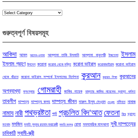
Categories
গুরুত্বপূর্ণ বিষয়সমূহ
ইসলাম
আকিদা
আমল
আল্লামা তাকি উসমানি
আল্লামা বাবুনগরী
ইজতেমা
আলেম-ওলামা
ইসলাম গ্রহণ
করোনা ভাইরাস
করোনা
করোনা ভাইরাস
উপদেশ
করোনা থেকে মুক্তি
করোনাভাইরাস
কুরআন
কুরআনের
থেকে বাঁচতে
করোনা ভাইরাস সম্পর্কে ইসলামের নির্দেশনা
কুরআন শিক্ষা
গোমরাহী
অপব্যাখ্যা
জাকির নায়েক
কুসংস্কার
ডাক্তার জাকির নায়েকের ভ্রান্ত ধর্মমত
তাবলীগ
দাম্পত্য জীবন
দাম্পত্য
দাম্পত্য কলহ
দারুল উলুম দেওবন্দ
নামাজ
নসিহত
দেওবন্দ
পথভ্রষ্টতা
প্রচলিত বিদ‘আত
ফেতনা
নামায
নারী
পর্দা
ভ্রান্ত
বিয়ে
সুখী দাম্পত্যের
মসজিদ
রোযা
সমসাময়িক মাসআলা
মতবাদ
মুফতি লুৎফুর রহমান ফরায়েজী
মুফতি মনসুর
চাবিকাঠি
স্বামী-স্ত্রী