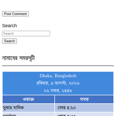
Search
Search
নামাযের সময়সূচী
Dhaka, Bangladesh
রবিবার, ৯ আগস্ট, ২০২৬
২৬ সফর, ১৪৪৮
ওয়াক্ত
সময়
সুবহে সাদিক
ভোর ৪:১০