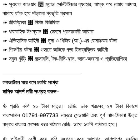
➠ সুওয়াল-জাওয়াব ৥ হ্যান্ড সেনিটাইজার ব্যবহার, মাস্ক পরে নামায আদায়,
নামাযে ফাঁক হয়ে দাঁড়ানো প্রভৃতি প্রসঙ্গে
➠ জীবন্তিকা ৥ নির্মম বিভীষিকা
➠ ধারাবাহিক উপন্যাস ৥ হেমসে প্রলয়ংকরী আঘাত
➠ ঐতিহাসিক কাহিনী ৥ মূসা ও খিজির (আ.)-এর রোমাঞ্চকর ঘটনা
➠ শিক্ষণীয় ঘটনা ৥ গুহাতে আটকে পড়া তিনব্যক্তির কাহিনী
➠ সবুজ কুঁড়ি ৥ রচনাবলি, টক-মিষ্টি-ঝাল, জানা-অজানা ও প্রতিযোগিতা
——————————————
লকডাউনে ঘরে বসে চলতি সংখ্যা
মাসিক আদর্শ নারী সংগ্রহ করুন–
◈ প্রতি কপি ২০ টাকা মাত্র। রেজি. ডাক খরচসহ ২৭ টাকা বিকাশে
পারসোনাল 01791-997733 নম্বরে সেন্ডমানি এবং পূর্ণ নাম-ঠিকানা ‍উক্ত
নম্বরে বাংলায় মেসেজ করে পাঠালে রেজি. ডাকে ১কপি পাঠানো হবে।
◈ পাইকারী বেশী করে কপি সংগ্রহ করে আপনার আশপাশের মুসলিম