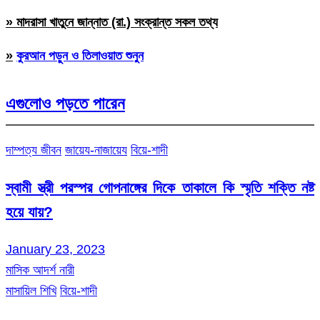
» মাদরাসা খাতুনে জান্নাত (রা.) সংক্রান্ত সকল তথ্য
»
কুরআন পড়ুন ও তিলাওয়াত শুনুন
এগুলোও পড়তে পারেন
দাম্পত্য জীবন
জায়েয-নাজায়েয
বিয়ে-শাদী
স্বামী স্ত্রী পরস্পর গোপনাঙ্গের দিকে তাকালে কি স্মৃতি শক্তি নষ্ট
হয়ে যায়?
January 23, 2023
মাসিক আদর্শ নারী
মাসায়িল শিখি
বিয়ে-শাদী