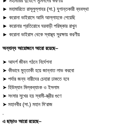
► মহামারির দুর্যোগে মুমিনদের করণীয়
► মহামারিতে রাসূলুল্লাহর (সা.) যুগান্তকারী ব্যবস্থা
► করোনা ভাইরাসে আমি আল্লাহকে পেয়েছি
► করোনার প্রতিরোধে ঘরবাড়ী পরিষ্কার রাখুন
► করোনা ভাইরাস থেকে স্বাস্থ্য সুরক্ষায় করণীয়
অন্যান্য আয়োজনে আরো রয়েছে–
➤ আদর্শ জীবন গঠনে নির্দেশনা
➤ কীভাবে মুত্তাকী হয়ে জান্নাত লাভ করবো
➤ পর্দার জন্য নারীদের চেহারা ঢাকতে হবে
➤ হিউম্যান মিল্কব্যাংক ও ইসলাম
➤ সংসার সুখের হয় স্বামী-স্ত্রীর গুণে
➤ মহানবীর (সা.) মহান মি‘রাজ
.
এ ছাড়াও আরো রয়েছে–