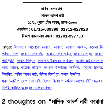
——————————————
সার্বিক যোগাযোগ–
মাসিক আদর্শ নারী
১১/১, পুরানা পল্টন লাইন, ঢাকা–১০০০
মোবাইল : 01715-039399, 01712-627028
বিকাশ পারসোনাল নম্বর : 01791-997733
Tags:
ইসলামের আলোকে করোনা
,
করোনা
,
করোনা আতংক
,
করোনা কি
ছোঁয়াচে রোগ
,
করোনা থেকে বাঁচা
,
করোনা থেকে মুক্তি
,
করোনা দেওবন্দ
,
করোনা
পরিস্থিতি
,
করোনা বিশ্বাস
,
করোনা ভাইরাস থেকে বাঁচতে
,
করোনা ভাইরাস থেকে
বাঁচার আমল
,
করোনা ভাইরাস সম্পর্কে ইসলামের নির্দেশনা
,
পত্রিকা রিলিজ
,
বিজ্ঞপ্তি
,
মাসিক আদর্শ নারী
,
রিলিজ বিজ্ঞপ্তি
,
সংবাদ বিজ্ঞপ্তি
যুগান্তকারী পদক্ষেপ : অনলাইন ইফতা বিভাগ ও কর্মব্যস্তগণের নাইট মাদরাসা
Post
পিপিই পরিহিত অবস্থায় নামাযের বিধান
navigation
2 thoughts on “
মাসিক আদর্শ নারী করোনা