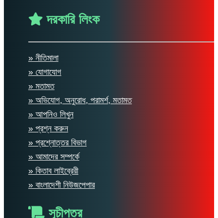
দরকারি লিংক
» নীতিমালা
» যোগাযোগ
» মতামত
» অভিযোগ, অনুরোধ, পরামর্শ, মতামত
» আপনিও লিখুন
» প্রশ্ন করুন
» প্রশ্নোত্তর বিভাগ
» আমাদের সম্পর্কে
» কিতাব লাইব্রেরী
» বাংলাদেশী নিউজপেপার
সূচীপত্র