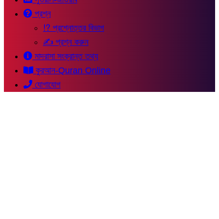
প্রশ্ন
⁉ প্রশ্নোত্তর বিভাগ
✍ প্রশ্ন করুন
মাদরাসা সংক্রান্ত তথ্য
কুরআন-Quran Online
যোগাযোগ