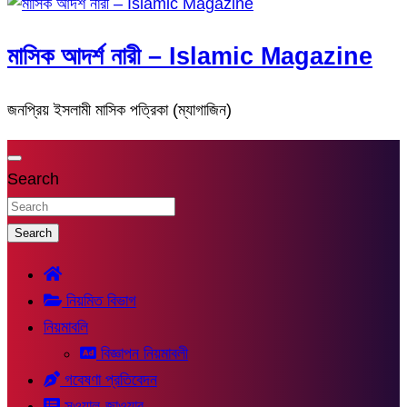
মাসিক আদর্শ নারী – Islamic Magazine
জনপ্রিয় ইসলামী মাসিক পত্রিকা (ম্যাগাজিন)
Search
Search
নিয়মিত বিভাগ
নিয়মাবলি
বিজ্ঞাপন নিয়মাবলী
গবেষণা প্রতিবেদন
সুওয়াল-জাওয়াব