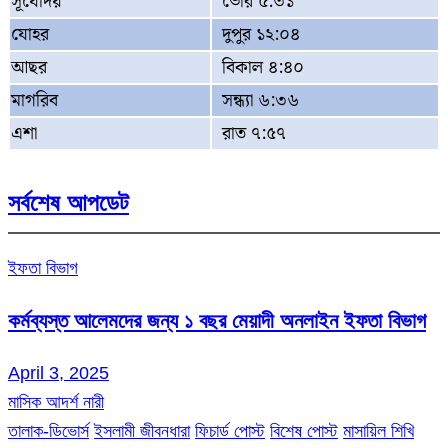
সূর্যোদয়
ভোর ৫:৩১
যোহর
দুপুর ১২:০৪
আছর
বিকাল ৪:৪০
মাগরিব
সন্ধ্যা ৬:৩৬
এশা
রাত ৭:৫৭
সর্বশেষ আপডেট
ইফতা বিভাগ
কর্মব্যস্ত আলেমদের জন্য ১ বছর মেয়াদী অনলাইন ইফতা বিভাগ
April 3, 2025
মাসিক আদর্শ নারী
তালাক-ডিভোর্স
ইসলামী জীবনধারা
ফিচার্ড পোস্ট
বিশেষ পোস্ট
মাসায়িল শিখি