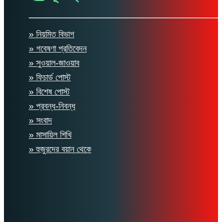
» নিয়মিত বিভাগ
» গবেষণা প্রতিবেদন
» সুওয়াল-জাওয়াব
» ফিচার্ড পোস্ট
» বিশেষ পোস্ট
» প্রবন্ধ-নিবন্ধ
» সংবাদ
» মাসায়িল শিখি
» হুজুরদের বয়ান থেকে