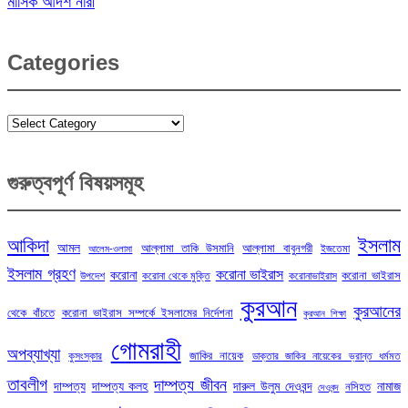
মাসিক আদর্শ নারী
Categories
Categories
গুরুত্বপূর্ণ বিষয়সমূহ
ইসলাম
আকিদা
আমল
আল্লামা তাকি উসমানি
আল্লামা বাবুনগরী
ইজতেমা
আলেম-ওলামা
ইসলাম গ্রহণ
করোনা ভাইরাস
করোনা
করোনা ভাইরাস
উপদেশ
করোনা থেকে মুক্তি
করোনাভাইরাস
কুরআন
কুরআনের
থেকে বাঁচতে
করোনা ভাইরাস সম্পর্কে ইসলামের নির্দেশনা
কুরআন শিক্ষা
গোমরাহী
অপব্যাখ্যা
জাকির নায়েক
কুসংস্কার
ডাক্তার জাকির নায়েকের ভ্রান্ত ধর্মমত
তাবলীগ
দাম্পত্য জীবন
দাম্পত্য
দাম্পত্য কলহ
দারুল উলুম দেওবন্দ
নামাজ
নসিহত
দেওবন্দ