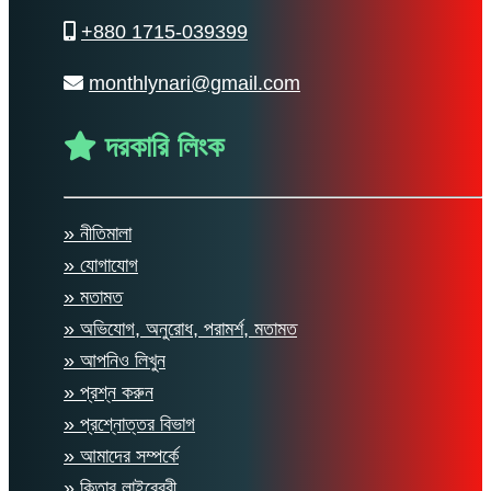
+880 1715-039399
monthlynari@gmail.com
দরকারি লিংক
» নীতিমালা
» যোগাযোগ
» মতামত
» অভিযোগ, অনুরোধ, পরামর্শ, মতামত
» আপনিও লিখুন
» প্রশ্ন করুন
» প্রশ্নোত্তর বিভাগ
» আমাদের সম্পর্কে
» কিতাব লাইব্রেরী