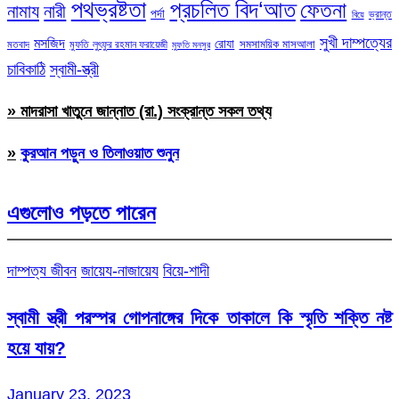
পথভ্রষ্টতা
প্রচলিত বিদ‘আত
ফেতনা
নামায
নারী
পর্দা
ভ্রান্ত
বিয়ে
সুখী দাম্পত্যের
মসজিদ
রোযা
সমসাময়িক মাসআলা
মতবাদ
মুফতি লুৎফুর রহমান ফরায়েজী
মুফতি মনসুর
চাবিকাঠি
স্বামী-স্ত্রী
» মাদরাসা খাতুনে জান্নাত (রা.) সংক্রান্ত সকল তথ্য
»
কুরআন পড়ুন ও তিলাওয়াত শুনুন
এগুলোও পড়তে পারেন
দাম্পত্য জীবন
জায়েয-নাজায়েয
বিয়ে-শাদী
স্বামী স্ত্রী পরস্পর গোপনাঙ্গের দিকে তাকালে কি স্মৃতি শক্তি নষ্ট
হয়ে যায়?
January 23, 2023