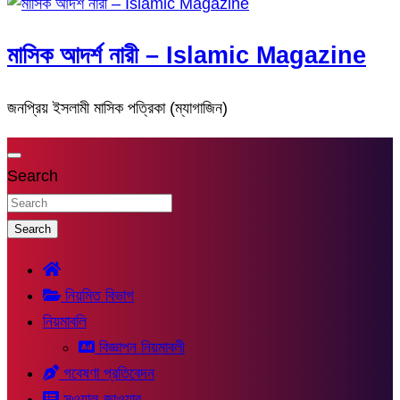
মাসিক আদর্শ নারী – Islamic Magazine
জনপ্রিয় ইসলামী মাসিক পত্রিকা (ম্যাগাজিন)
Search
Search
নিয়মিত বিভাগ
নিয়মাবলি
বিজ্ঞাপন নিয়মাবলী
গবেষণা প্রতিবেদন
সুওয়াল-জাওয়াব