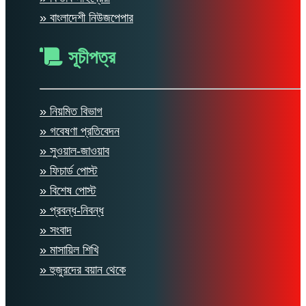
» বাংলাদেশী নিউজপেপার
সূচীপত্র
» নিয়মিত বিভাগ
» গবেষণা প্রতিবেদন
» সুওয়াল-জাওয়াব
» ফিচার্ড পোস্ট
» বিশেষ পোস্ট
» প্রবন্ধ-নিবন্ধ
» সংবাদ
» মাসায়িল শিখি
» হুজুরদের বয়ান থেকে