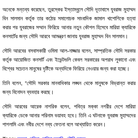
অনেকে মন্তব্য করেছেন, তুরস্কের ইস্তাম্বুলে সৌদি দূতাবাসে যুবরাজ মুহাম্মদ
বিন সালমান কর্তৃক তার কঠোর সমালোচক সাংবাদিক জামাল খাশোগিকে হত্যা
করার পর যুবরাজের সম্মান ফিরিয়ে আনার নতুন কৌশল হিসেবে মারিয়া ক্যারিকে
কনসার্টের জন্য সৌদি আরবে আমন্ত্রণ জানায় যুবরাজ মুহাম্মদ বিন সালমান।
সৌদি আরবের বসবাসকারী ওমিমা আল-নাজ্জার বলেন, সাম্প্রতিক সৌদি সরকার
কর্তৃক আয়োজিত কনসার্ট এবং ইভেন্টগুলি কেবল সরকারের অপরাধ লুকানো এবং
বিশ্বের সচেতন মানুষের দৃষ্টিকে অন্যদিকে ফিরিয়ে নেওয়ার জন্য করা হচ্ছে।
তিনি বলেন, “সৌদি সরকার মানবাধিকার লঙ্ঘন থেকে মানুষকে বিভ্রান্ত করার
জন্য বিনোদন ব্যবহার করছে।
সৌদি আরবের আরেক নাগরিক বলেন, পবিত্র মক্কা নগরীর দেশে মারিয়া
ক্যারিকে ডেকে আনার পরিনাম ভয়াবহ হবে। তিনি এ ঘটনাকে যুবরাজ মুহাম্মদের
পাগলামি এবং নবীর দেশে নব্য ফেতনা বলে আখ্যায়িত করেন।