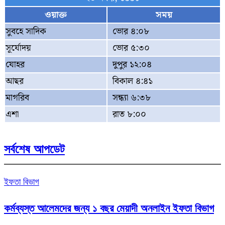
ওয়াক্ত
সময়
সুবহে সাদিক
ভোর ৪:০৮
সূর্যোদয়
ভোর ৫:৩০
যোহর
দুপুর ১২:০৪
আছর
বিকাল ৪:৪১
মাগরিব
সন্ধ্যা ৬:৩৮
এশা
রাত ৮:০০
সর্বশেষ আপডেট
ইফতা বিভাগ
কর্মব্যস্ত আলেমদের জন্য ১ বছর মেয়াদী অনলাইন ইফতা বিভাগ