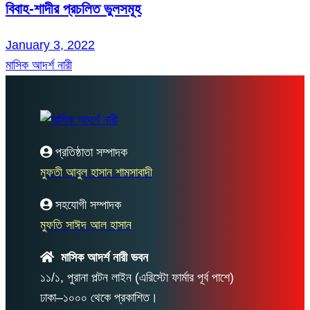
বিবাহ-শাদীর প্রচলিত ভুলসমূহ
January 3, 2022
মাসিক আদর্শ নারী
প্রতিষ্ঠাতা সম্পাদক
মুফতী আবুল হাসান শামসাবাদী
সহযোগী সম্পাদক
মুফতি সাঈদ আল হাসান
মাসিক আদর্শ নারী ভবন
১১/১, পুরানা পল্টন লাইন (এরিস্টো ফার্মার পূর্ব পাশে)
ঢাকা–১০০০ থেকে প্রকাশিত।