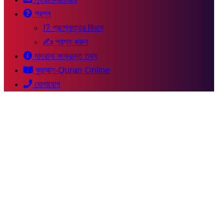
প্রশ্ন
⁉ প্রশ্নোত্তর বিভাগ
✍ প্রশ্ন করুন
মাদরাসা সংক্রান্ত তথ্য
কুরআন-Quran Online
যোগাযোগ