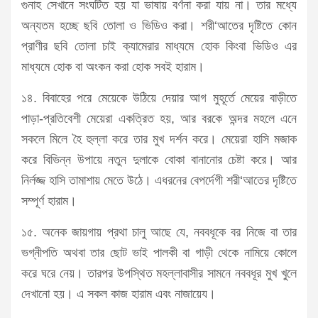
গুনাহ সেখানে সংঘটিত হয় যা ভাষায় বর্ণনা করা যায় না। তার মধ্যে
অন্যতম হচ্ছে ছবি তোলা ও ভিডিও করা। শরী‘আতের দৃষ্টিতে কোন
প্রাণীর ছবি তোলা চাই ক্যামেরার মাধ্যমে হোক কিংবা ভিডিও এর
মাধ্যমে হোক বা অংকন করা হোক সবই হারাম।
১৪. বিবাহের পরে মেয়েকে উঠিয়ে দেয়ার আগ মুহূর্তে মেয়ের বাড়ীতে
পাড়া-প্রতিবেশী মেয়েরা একত্রিত হয়, আর বরকে অন্দর মহলে এনে
সকলে মিলে হৈ হুল্লা করে তার মুখ দর্শন করে। মেয়েরা হাসি মজাক
করে বিভিন্ন উপায়ে নতুন দুলাকে বোকা বানানোর চেষ্টা করে। আর
নির্লজ্জ হাসি তামাশায় মেতে উঠে। এধরনের বেপর্দেগী শরী‘আতের দৃষ্টিতে
সম্পূর্ণ হারাম।
১৫. অনেক জায়গায় প্রথা চালু আছে যে, নববধূকে বর নিজে বা তার
ভগ্নীপতি অথবা তার ছোট ভাই পালকী বা গাড়ী থেকে নামিয়ে কোলে
করে ঘরে নেয়। তারপর উপস্থিত মহল্লাবাসীর সামনে নববধূর মুখ খুলে
দেখানো হয়। এ সকল কাজ হারাম এবং নাজায়েয।