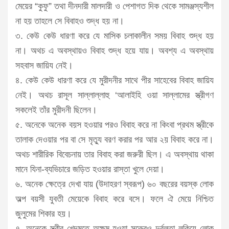
মেয়ের “কুফু” তথা দীনদারী মালদারী ও পেশাগত দিক থেকে সামঞ্জস্যশীল
না হয় তাহলে সে বিবাহও শুদ্ধ হয় না।
৩. কেউ কেউ ধারণা করে যে মাসিক চলাকালীন সময় বিবাহ শুদ্ধ হয়
না। অথচ এ অবস্থায়ও বিবাহ শুদ্ধ হয়ে যায়। অবশ্য এ অবস্থায়
সহবাস জায়িয নেই।
৪. কেউ কেউ ধারণা করে যে মুরীদনীর সাথে পীর সাহেবের বিবাহ জায়িয
নেই। অথচ রাসূল সাল্লাল্লাহু ‘আলাইহি ওয়া সাল্লামের স্ত্রীগণ
সকলেই তাঁর মুরীদনী ছিলেন।
৫. অনেকে অনেক বয়স হওয়ার পরও বিবাহ করে না কিংবা প্রথম স্ত্রীকে
তালাক দেওয়ার পর বা সে মৃত্যু বরণ করার পর আর ২য় বিবাহ করে না।
অথচ শারীরিক বিবেচনায় তার বিবাহ করা জরুরী ছিল। এ অবস্থায় থাকা
মানে যিনা-ব্যভিচারে জড়িত হওয়ার রাস্তা খুলে দেয়া।
৬. অনেক ক্ষেত্রে দেখা যায় (উদাহরণ স্বরূপ) ৬০ বছরের বয়স্ক লোক
অল্প বয়সী যুবতী মেয়েকে বিবাহ করে বসে। ফলে ঐ মেয়ে নিশ্চিত
জুলুমের শিকার হয়।
৭. অনেকে স্ত্রীর খেদমতে অক্ষম হওয়া সত্ত্বেও দুর্বলতা লুকিয়ে লোক