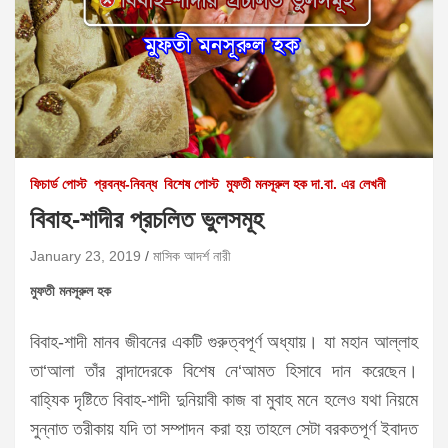
ফিচার্ড পোস্ট
প্রবন্ধ-নিবন্ধ
বিশেষ পোস্ট
মুফতী মনসূরুল হক দা.বা. এর লেখনী
বিবাহ-শাদীর প্রচলিত ভুলসমূহ
January 23, 2019
মাসিক আদর্শ নারী
মুফতী মনসূরুল হক
বিবাহ-শাদী মানব জীবনের একটি গুরুত্বপূর্ণ অধ্যায়। যা মহান আল্লাহ
তা‘আলা তাঁর বান্দাদেরকে বিশেষ নে‘আমত হিসাবে দান করেছেন।
বাহ্যিক দৃষ্টিতে বিবাহ-শাদী দুনিয়াবী কাজ বা মুবাহ মনে হলেও যথা নিয়মে
সুন্নাত তরীকায় যদি তা সম্পাদন করা হয় তাহলে সেটা বরকতপূর্ণ ইবাদত