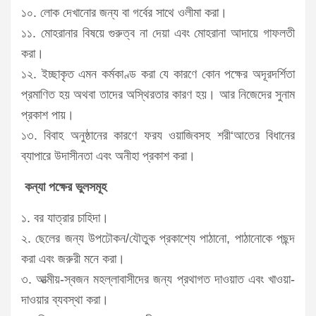
১০. লোক দেখানোর জন্য বা গর্বের সাথে ওলীমা করা।
১১. মোহরানার বিষয়ে গুরুত্ব না দেয়া এবং মোহরানা আদায়ে গাফলতী
করা।
১২. ইচ্ছাকৃত এমন কর্মকাণ্ড করা যে কারণে কোন পক্ষের অদূরদর্শিতা
প্রমাণিত হয় অথবা তাদের অস্থিরতার কারণ হয়। আর নিজেদের সুনাম
প্রকাশ পায়।
১৩. বিবাহ অনুষ্ঠানের কারণে ফরয ওয়াজিবসহ শরী‘আতের বিধানের
ব্যাপারে উদাসীনতা এবং অনীহা প্রকাশ করা।
কন্যা পক্ষের ভুলসমূহ
১. বর যাত্রার চাহিদা।
২. ছেলের জন্য উপঢৌকন/যৌতুক প্রকাশ্যে পাঠানো, পাঠানোকে পছন্দ
করা এবং জরুরী মনে করা।
৩. আত্মীয়-স্বজন মহল্লাবাসীদের জন্য প্রথাগত দাওয়াত এবং খাওয়া-
দাওয়ার ব্যবস্থা করা।