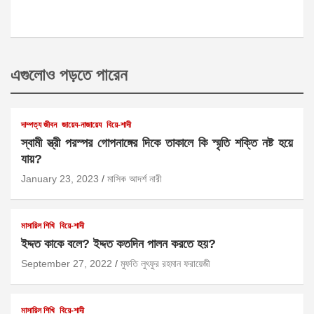
এগুলোও পড়তে পারেন
দাম্পত্য জীবন
জায়েয-নাজায়েয
বিয়ে-শাদী
স্বামী স্ত্রী পরস্পর গোপনাঙ্গের দিকে তাকালে কি স্মৃতি শক্তি নষ্ট হয়ে
যায়?
January 23, 2023
মাসিক আদর্শ নারী
মাসায়িল শিখি
বিয়ে-শাদী
ইদ্দত কাকে বলে? ইদ্দত কতদিন পালন করতে হয়?
September 27, 2022
মুফতি লুৎফুর রহমান ফরায়েজী
মাসায়িল শিখি
বিয়ে-শাদী