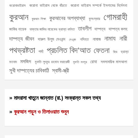
করোনা ভাইরাস থেকে বাঁচতে
করোনা ভাইরাস সম্পর্কে ইসলামের নির্দেশনা
করোনাভাইরাস
গোমরাহী
কুরআন
কুরআনের অপব্যাখ্যা
কুসংস্কার
কুরআন শিক্ষা
তাবলীগ
দাম্পত্য
দাম্পত্য কলহ
জাকির নায়েক
ডাক্তার জাকির নায়েকের ভ্রান্ত ধর্মমত
নামায
নারী
দাম্পত্য জীবন
দারুল উলুম দেওবন্দ
নামাজ
নসিহত
দেওবন্দ
পথভ্রষ্টতা
প্রচলিত বিদ‘আত
ফেতনা
পর্দা
ভ্রান্ত
বিয়ে
মসজিদ
রোযা
সমসাময়িক মাসআলা
মতবাদ
মুফতি লুৎফুর রহমান ফরায়েজী
মুফতি মনসুর
সুখী দাম্পত্যের চাবিকাঠি
স্বামী-স্ত্রী
» মাদরাসা খাতুনে জান্নাত (রা.) সংক্রান্ত সকল তথ্য
»
কুরআন পড়ুন ও তিলাওয়াত শুনুন