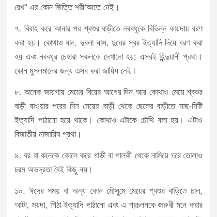
রেখ” এর কোন ভিত্তি শরী‘আতে নেই।
৭. বিবাহ করে আনার পর শ্বশুর বাড়ীতে নববধূকে বিভিন্ন কায়দায় বরণ
করা হয়। কোথাও ধান, দুবলা ঘাস, দুধের স্বর ইত্যাদি দিয়ে বরণ করা
হয় এবং নববধূর চেহারা সকলকে দেখানো হয়; এসবই হিন্দুয়ানী প্রথা।
কোন মুসলমানের জন্য এসব করা জায়িয নেই।
৮. অনেক জায়গায় মেয়ের বিয়ের আগের দিন আর কোথাও মেয়ে শ্বশুর
বাড়ী যাওয়ার পরের দিন মেয়ের বাড়ী থেকে ছেলের বাড়ীতে মাছ-মিষ্টি
ইত্যাদি পাঠানো হয়ে থাকে। কোথাও এটাকে চৌথি বলা হয়। এটাও
বিজাতীয় নাজায়িয প্রথা।
৯. বর বা কনেকে কোলে করে গাড়ী বা পালকী থেকে নামিয়ে ঘরে তোলাও
চরম অভদ্রতা বৈই কিছু নয়।
১০. ঈদের সময় বা অন্য কোন মৌসুমে মেয়ের শ্বশুর বাড়িতে চাল,
আটা, ময়দা, পিঠা ইত্যাদি পাঠানো এবং এ প্রচলনকে জরুরী মনে করার