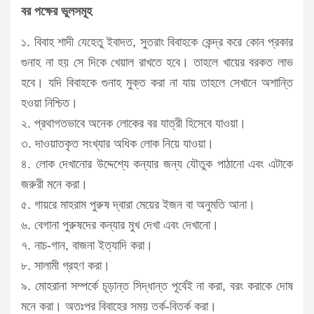
বর পক্ষের ভুলসমূহ
১. বিবাহ শাদী যেহেতু ইবাদত, সুতরাং বিবাহকে কেন্দ্র করে কোন প্রকার
গুনাহ না হয় সে দিকে খেয়াল রাখতে হবে। তাহলে খায়ের বরকত লাভ
হবে। যদি বিবাহকে গুনাহ মুক্ত করা না যায় তাহলে সেখানে অশান্তি
হওয়া নিশ্চিত।
২. প্রথাগতভাবে অনেক লোকের বর যাত্রী হিসেবে যাওয়া।
৩. দাওয়াতকৃত সংখ্যার অধিক লোক নিয়ে যাওয়া।
৪. লোক দেখানোর উদ্দেশ্যে কন্যার জন্য যৌতুক পাঠানো এবং এটাকে
জরুরী মনে করা।
৫. গায়রে মাহরাম পুরুষ দ্বারা মেয়ের ইজন বা অনুমতি আনা।
৬. বেগানা পুরুষদের কন্যার মুখ দেখা এবং দেখানো।
৭. নাচ-গান, বাজনা ইত্যাদি করা।
৮. সালামী গ্রহণ করা।
৯. মোহরানা সম্পর্কে চূড়ান্ত সিদ্ধান্ত পূর্বেই না করা, বরং করাকে দোষ
মনে করা। অতঃপর বিবাহের সময় তর্ক-বিতর্ক করা।