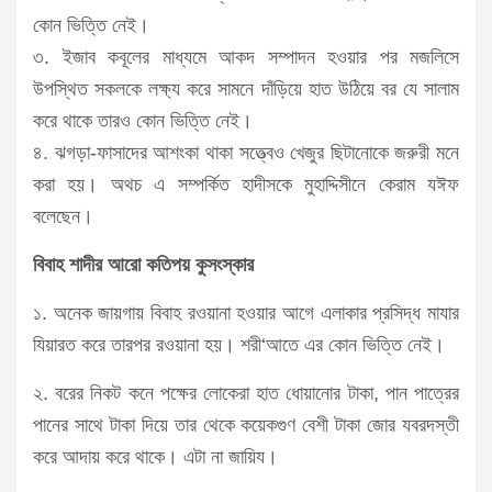
কোন ভিত্তি নেই।
৩. ইজাব কবূলের মাধ্যমে আকদ সম্পাদন হওয়ার পর মজলিসে
উপস্থিত সকলকে লক্ষ্য করে সামনে দাঁড়িয়ে হাত উঠিয়ে বর যে সালাম
করে থাকে তারও কোন ভিত্তি নেই।
৪. ঝগড়া-ফাসাদের আশংকা থাকা সত্ত্বেও খেজুর ছিটানোকে জরুরী মনে
করা হয়। অথচ এ সম্পর্কিত হাদীসকে মুহাদ্দিসীনে কেরাম যঈফ
বলেছেন।
বিবাহ শাদীর আরো কতিপয় কুসংস্কার
১. অনেক জায়গায় বিবাহ রওয়ানা হওয়ার আগে এলাকার প্রসিদ্ধ মাযার
যিয়ারত করে তারপর রওয়ানা হয়। শরী‘আতে এর কোন ভিত্তি নেই।
২. বরের নিকট কনে পক্ষের লোকেরা হাত ধোয়ানোর টাকা, পান পাত্রের
পানের সাথে টাকা দিয়ে তার থেকে কয়েকগুণ বেশী টাকা জোর যবরদস্তী
করে আদায় করে থাকে। এটা না জায়িয।