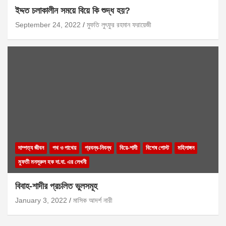
ইদ্দত চলাকালীন সময়ে বিয়ে কি শুদ্ধ হয়?
September 24, 2022
মুফতি লুৎফুর রহমান ফরায়েজী
দাম্পত্য জীবন
পথ ও পাথেয়
প্রবন্ধ-নিবন্ধ
বিয়ে-শাদী
বিশেষ পোস্ট
মহিলাঙ্গন
মুফতী মনসূরুল হক দা.বা. এর লেখনী
বিবাহ-শাদীর প্রচলিত ভুলসমূহ
January 3, 2022
মাসিক আদর্শ নারী