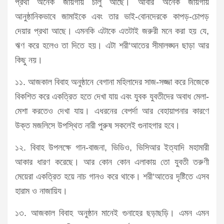
প্রথা অনেক জায়গায় চালু আছে। আবার অনেক জায়গায়
আনুষ্ঠানিকভাবে জামাইকে এবং তার ভাই-বোনদেরকে কাপড়-চোপড়
দেয়ার প্রথা আছে। এমনকি এটাকে এতটাই জরুরী মনে করা হয় যে,
ঋণ করে হলেও তা দিতে হয়। এটা শরী‘আতের সীমালঙ্ঘন ছাড়া আর
কিছু নয়।
১১. আজকাল বিবাহ অনুষ্ঠানে বেগানা মহিলাদের সাজ-সজ্জা করে নিজেকে
বিকশিত করে একত্রিত হতে দেখা যায় এবং যুবক যুবতীদের অবাধ মেলা-
মেশা করতেও দেখা যায়। এধরনের বেপর্দা আর বেহায়াপনার কারণে
উক্ত মজলিসে উপস্থিত নারী পুরুষ সকলেই গুনাহগার হবে।
১২. বিবাহ উপলক্ষে গান-বাজনা, ভিডিও, ভিসিআর ইত্যাদি মহামারী
আকার ধারণ করেছে। আর কোন কোন এলাকায় তো যুবতী তরুণী
মেয়েরা একত্রিত হয়ে নাচ গানও করে থাকে। শরী‘আতের দৃষ্টিতে এসব
হারাম ও নাজায়িয।
১৩. আজকাল বিবাহ অনুষ্ঠান মানেই গুনাহের ছড়াছড়ি। এমন এমন