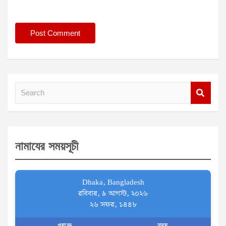
S
e
a
r
নামাযের সময়সূচী
c
h
Dhaka, Bangladesh
রবিবার, ৯ আগস্ট, ২০২৬
২৬ সফর, ১৪৪৮
ওয়াক্ত
সময়