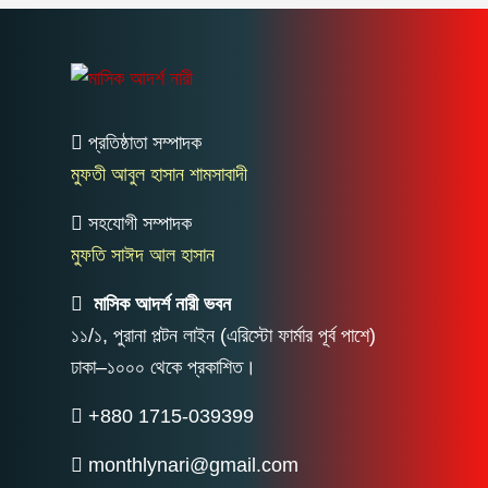
প্রতিষ্ঠাতা সম্পাদক
মুফতী আবুল হাসান শামসাবাদী
সহযোগী সম্পাদক
মুফতি সাঈদ আল হাসান
মাসিক আদর্শ নারী ভবন
১১/১, পুরানা পল্টন লাইন (এরিস্টো ফার্মার পূর্ব পাশে)
ঢাকা–১০০০ থেকে প্রকাশিত।
+880 1715-039399
monthlynari@gmail.com