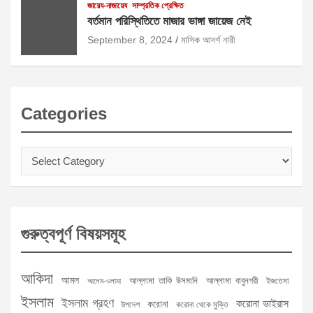
জায়েয-নাজায়েয
সাম্প্রতিক প্রেক্ষিত
বর্তমান পরিস্থিতিতে মাজার ভাঙ্গা জায়েজ নেই
September 8, 2024
মাসিক আদর্শ নারী
Categories
Categories
গুরুত্বপূর্ণ বিষয়সমূহ
আকিদা
আমল
আল্লামা তাকি উসমানি
আল্লামা বাবুনগরী
ইজতেমা
আলেম-ওলামা
ইসলাম
ইসলাম গ্রহণ
করোনা ভাইরাস
করোনা
উপদেশ
করোনা থেকে মুক্তি