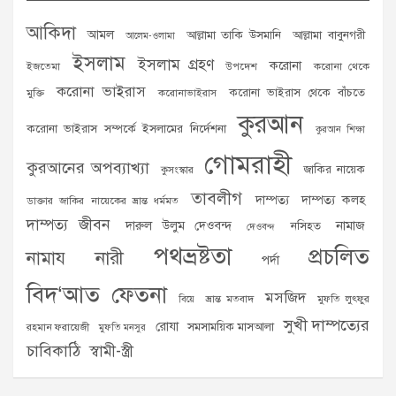
আকিদা
আমল
আল্লামা তাকি উসমানি
আল্লামা বাবুনগরী
আলেম-ওলামা
ইসলাম
ইসলাম গ্রহণ
করোনা
ইজতেমা
উপদেশ
করোনা থেকে
করোনা ভাইরাস
করোনা ভাইরাস থেকে বাঁচতে
মুক্তি
করোনাভাইরাস
কুরআন
করোনা ভাইরাস সম্পর্কে ইসলামের নির্দেশনা
কুরআন শিক্ষা
গোমরাহী
কুরআনের অপব্যাখ্যা
জাকির নায়েক
কুসংস্কার
তাবলীগ
দাম্পত্য
দাম্পত্য কলহ
ডাক্তার জাকির নায়েকের ভ্রান্ত ধর্মমত
দাম্পত্য জীবন
দারুল উলুম দেওবন্দ
নামাজ
নসিহত
দেওবন্দ
পথভ্রষ্টতা
প্রচলিত
নামায
নারী
পর্দা
বিদ‘আত
ফেতনা
মসজিদ
ভ্রান্ত মতবাদ
মুফতি লুৎফুর
বিয়ে
সুখী দাম্পত্যের
রোযা
সমসাময়িক মাসআলা
রহমান ফরায়েজী
মুফতি মনসুর
চাবিকাঠি
স্বামী-স্ত্রী