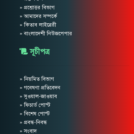
» প্রশ্নোত্তর বিভাগ
» আমাদের সম্পর্কে
» কিতাব লাইব্রেরী
» বাংলাদেশী নিউজপেপার
সূচীপত্র
» নিয়মিত বিভাগ
» গবেষণা প্রতিবেদন
» সুওয়াল-জাওয়াব
» ফিচার্ড পোস্ট
» বিশেষ পোস্ট
» প্রবন্ধ-নিবন্ধ
» সংবাদ