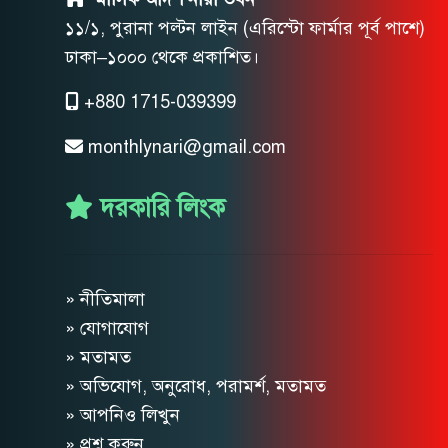
১১/১, পুরানা পল্টন লাইন (এরিস্টো ফার্মার পূর্ব পাশে)
ঢাকা–১০০০ থেকে প্রকাশিত।
+880 1715-039399
monthlynari@gmail.com
দরকারি লিংক
» নীতিমালা
» যোগাযোগ
» মতামত
» অভিযোগ, অনুরোধ, পরামর্শ, মতামত
» আপনিও লিখুন
» প্রশ্ন করুন