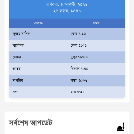
রবিবার, ৯ আগস্ট, ২০২৬
২৬ সফর, ১৪৪৮
ওয়াক্ত
সময়
সুবহে সাদিক
ভোর ৪:১০
সূর্যোদয়
ভোর ৫:৩১
যোহর
দুপুর ১২:০৪
আছর
বিকাল ৪:৪০
মাগরিব
সন্ধ্যা ৬:৩৬
এশা
রাত ৭:৫৭
সর্বশেষ আপডেট