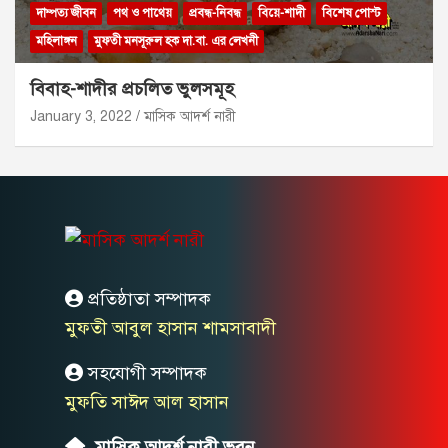
দাম্পত্য জীবন
পথ ও পাথেয়
প্রবন্ধ-নিবন্ধ
বিয়ে-শাদী
বিশেষ পোস্ট
মহিলাঙ্গন
মুফতী মনসূরুল হক দা.বা. এর লেখনী
বিবাহ-শাদীর প্রচলিত ভুলসমূহ
January 3, 2022
মাসিক আদর্শ নারী
প্রতিষ্ঠাতা সম্পাদক
মুফতী আবুল হাসান শামসাবাদী
সহযোগী সম্পাদক
মুফতি সাঈদ আল হাসান
মাসিক আদর্শ নারী ভবন