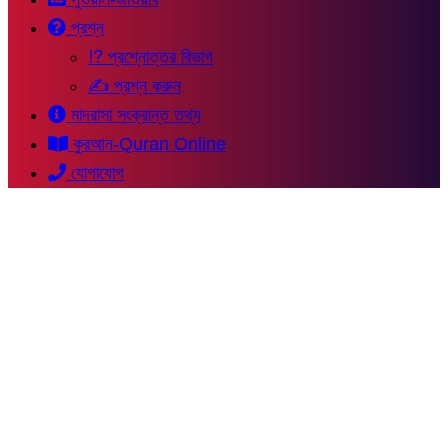
প্রশ্ন
⁉ প্রশ্নোত্তর বিভাগ
✍ প্রশ্ন করুন
মাদরাসা সংক্রান্ত তথ্য
কুরআন-Quran Online
যোগাযোগ