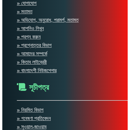
» যোগাযোগ
» মতামত
» অভিযোগ, অনুরোধ, পরামর্শ, মতামত
» আপনিও লিখুন
» প্রশ্ন করুন
» প্রশ্নোত্তর বিভাগ
» আমাদের সম্পর্কে
» কিতাব লাইব্রেরী
» বাংলাদেশী নিউজপেপার
সূচীপত্র
» নিয়মিত বিভাগ
» গবেষণা প্রতিবেদন
» সুওয়াল-জাওয়াব