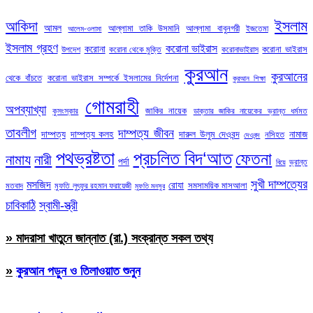
ইসলাম
আকিদা
আমল
আল্লামা তাকি উসমানি
আল্লামা বাবুনগরী
ইজতেমা
আলেম-ওলামা
ইসলাম গ্রহণ
করোনা ভাইরাস
করোনা
করোনা ভাইরাস
উপদেশ
করোনা থেকে মুক্তি
করোনাভাইরাস
কুরআন
কুরআনের
থেকে বাঁচতে
করোনা ভাইরাস সম্পর্কে ইসলামের নির্দেশনা
কুরআন শিক্ষা
গোমরাহী
অপব্যাখ্যা
জাকির নায়েক
কুসংস্কার
ডাক্তার জাকির নায়েকের ভ্রান্ত ধর্মমত
তাবলীগ
দাম্পত্য জীবন
দাম্পত্য
দাম্পত্য কলহ
দারুল উলুম দেওবন্দ
নামাজ
নসিহত
দেওবন্দ
পথভ্রষ্টতা
প্রচলিত বিদ‘আত
ফেতনা
নামায
নারী
পর্দা
ভ্রান্ত
বিয়ে
সুখী দাম্পত্যের
মসজিদ
রোযা
সমসাময়িক মাসআলা
মতবাদ
মুফতি লুৎফুর রহমান ফরায়েজী
মুফতি মনসুর
চাবিকাঠি
স্বামী-স্ত্রী
» মাদরাসা খাতুনে জান্নাত (রা.) সংক্রান্ত সকল তথ্য
»
কুরআন পড়ুন ও তিলাওয়াত শুনুন