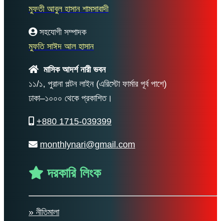
মুফতী আবুল হাসান শামসাবাদী
সহযোগী সম্পাদক
মুফতি সাঈদ আল হাসান
মাসিক আদর্শ নারী ভবন
১১/১, পুরানা পল্টন লাইন (এরিস্টো ফার্মার পূর্ব পাশে)
ঢাকা–১০০০ থেকে প্রকাশিত।
+880 1715-039399
monthlynari@gmail.com
দরকারি লিংক
» নীতিমালা