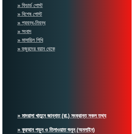
» ফিচার্ড পোস্ট
» বিশেষ পোস্ট
» প্রবন্ধ-নিবন্ধ
» সংবাদ
» মাসায়িল শিখি
» হুজুরদের বয়ান থেকে
» মাদরাসা খাতুনে জান্নাত (রা.) সংক্রান্ত সকল তথ্য
» কুরআন পড়ুন ও তিলাওয়াত শুনুন (অনলাইন)