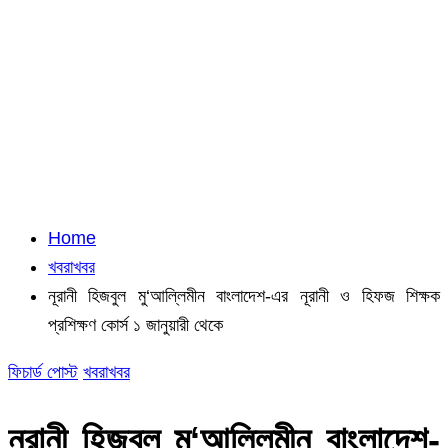
Home
খবরাখবর
নূরানী হিজবুল মু‘আল্লিমীন বাংলাদেশ-এর নূরানী ও হিফজ শিক্ষক
প্রশিক্ষণ কোর্স ১ জানুয়ারী থেকে
ফিচার্ড পোস্ট
খবরাখবর
নূরানী হিজবুল মু‘আল্লিমীন বাংলাদেশ-