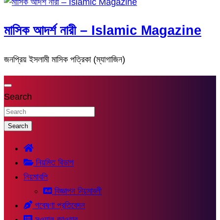
মাসিক আদর্শ নারী – Islamic Magazine
জনপ্রিয় ইসলামী মাসিক পত্রিকা (ম্যাগাজিন)
Search
Search
নিয়মিত বিভাগ
নিয়মাবলি
বিজ্ঞাপন নিয়মাবলী
গবেষণা প্রতিবেদন
সুওয়াল-জাওয়াব