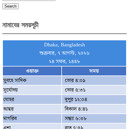
Search
নামাযের সময়সূচী
Dhaka, Bangladesh
শুক্রবার, ৭ আগস্ট, ২০২৬
২৪ সফর, ১৪৪৮
ওয়াক্ত
সময়
সুবহে সাদিক
ভোর ৪:০৯
সূর্যোদয়
ভোর ৫:৩১
যোহর
দুপুর ১২:০৪
আছর
বিকাল ৪:৪১
মাগরিব
সন্ধ্যা ৬:৩৮
এশা
রাত ৭:৫৯