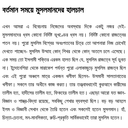
বর্তমান সময়ে মুসলমানদের হালচাল
এখন আমরা এ বিবেচনায় নিজেদের অবস্থার দিকে একটু নজর দেই-
মুসলমানদের ধ্বস কোনো নির্দিষ্ট ভূখণ্ডের ধ্বস নয়। নির্দিষ্ট কোনো রাজত্বের
পতন নয়। পুরো মুসলিম বিশ্বের অধঃপতনের চিত্র তো আপনারা নিজ চোখেই
দেখতে পাচ্ছেন- মুসলিম উম্মাহ কোন্ শিখর থেকে কোন্ অতলে চলে এসেছে।
এক সময় তো ইসলামী শক্তির এরকম হালত ছিল যে, মুসলিম রাজত্বে সূর্য ডুবত
না। ইন্দোনেশিয়া থেকে মারাকেশ পর্যন্ত পুরো এলাকাজুড়ে মুসলিম রাজত্ব ছিল
এবং এই পুরো অঞ্চলে মাত্র একজন খলীফা ছিলেন- উসমানী সালতানাতের
খলীফা। সকলে তার অধীনে কাজ করত। তার তত্ত্বাবধানেই কুরআনে কারীমের
তালীম হত, হাদীসের তালীম হত, ফিকহের তালীম হত। এছাড়া আরো যত জ্ঞান-
বিজ্ঞান ও শাস্ত্র-বিদ্যা রয়েছে, সবকিছু শেখার ব্যবস্থা ছিল। বড় বড় আহলে
ইলম ও বিজ্ঞানী সেখান থেকে তৈরি হতেন এবং সকলেই হতেন মুসলমান। হাঁ,
চিন্তা-চেতনা, মন-মানসিকতা, রুচি-প্রকৃতি সার্বিকভাবেই তারা মুসলিম হতেন।