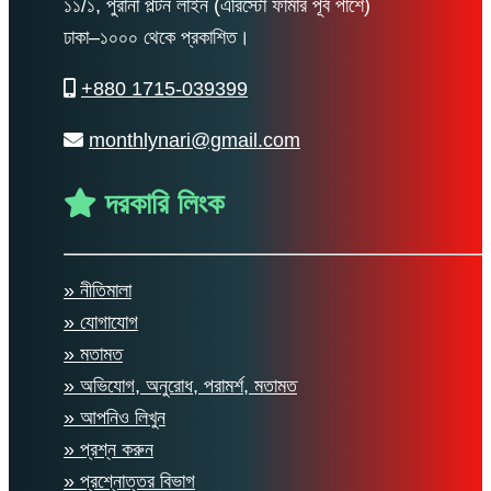
১১/১, পুরানা পল্টন লাইন (এরিস্টো ফার্মার পূর্ব পাশে)
ঢাকা–১০০০ থেকে প্রকাশিত।
+880 1715-039399
monthlynari@gmail.com
দরকারি লিংক
» নীতিমালা
» যোগাযোগ
» মতামত
» অভিযোগ, অনুরোধ, পরামর্শ, মতামত
» আপনিও লিখুন
» প্রশ্ন করুন
» প্রশ্নোত্তর বিভাগ