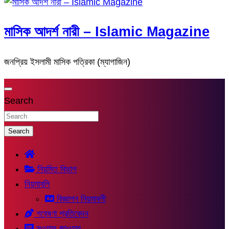
মাসিক আদর্শ নারী – Islamic Magazine
জনপ্রিয় ইসলামী মাসিক পত্রিকা (ম্যাগাজিন)
Search
Search
নিয়মিত বিভাগ
নিয়মাবলি
বিজ্ঞাপন নিয়মাবলী
গবেষণা প্রতিবেদন
সুওয়াল-জাওয়াব