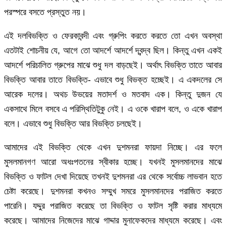
পরস্পরে বসতে প্রস্তুত নয়।
এই দলবিভক্তি ও ফেরকাবন্দী এবং গ্রুপিং করতে করতে তো এখন অবস্থা
এতটাই শোচনীয় যে, আগে তো আদর্শে আদর্শে দ্বন্দ্ব ছিল। কিন্তু এখন একই
আদর্শে পরিচালিত গ্রুপের মাঝে শুধু দল বাড়ছেই। অর্থাৎ বিভক্তি তাতে আবার
বিভক্তি আবার তাতে বিভক্তি- এভাবে শুধু বিভক্ত হচ্ছেই। এ একদলের সে
আরেক দলের। অথচ উভয়ের মতাদর্শ ও মতবাদ এক। কিন্তু দুজন যে
একসাথে মিলে বসবে এ পরিস্থিতিটুকু নেই। এ ওকে খারাপ বলে, ও একে খারাপ
বলে। এভাবে শুধু বিভক্তি আর বিভক্তি চলছেই।
আমাদের এই বিভক্তি থেকে এখন দুশমনরা ফায়দা নিচ্ছে। এর ফলে
মুসলমানগণ আরো অধঃপতনের স্বীকার হচ্ছে। যখনই মুসলমানদের মাঝে
বিভক্তি ও ফাটল দেখা দিয়েছে তখনই দুশমনরা এর থেকে সর্বোচ্চ লাভবান হতে
চেষ্টা করেছে। দুশমনরা কখনও সম্মুখ সমরে মুসলমানদের পরাজিত করতে
পারেনি। যদ্দুর পরাজিত করেছে তা বিভক্তি ও ফাটল সৃষ্টি করার মাধ্যমে
করেছে। আমাদের নিজেদের মাঝে গাদ্দার মুনাফেকদের মাধ্যমে করেছে। এবং