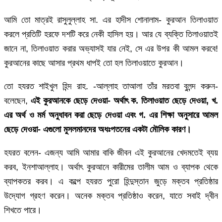
আমি তো মাত্রই রাসুলুল্লাহ সা. এর হাদীস শোনালাম- কুরআন তিলাওয়াত
করলে প্রতিটি হরফে দশটি করে নেকী হাসিল হয়। আর যে ব্যক্তি তিলাওয়াতই
জানে না, তিলাওয়াত করার অভ্যাসই যার নেই, সে এর উপর কী আমল করবে!
কুরআনের কাছে আসার প্রথম ধাপই তো হল তিলাওয়াতে কুরআন।
তো হযরত শাইখুল হিন্দ রাহ. -আল্লাহ তাআলা তাঁর মরতবা বুলন্দ করুন-
বলেছেন,
এই কুরআনকে ছেড়ে দেওয়া- অর্থাৎ ক. তিলাওয়াত ছেড়ে দেওয়া, খ.
এর অর্থ ও মর্ম অনুধাবন করা ছেড়ে দেওয়া এবং গ. এর শিক্ষা অনুসারে আমল
ছেড়ে দেওয়া- এগুলো মুসলমানদের অধঃপতনের একটা মৌলিক কারণ।
হযরত বলেন- এজন্য আমি আমার বাকি জীবন এই কুরআনের খেদমতেই ব্যয়
করব, ইনশাআল্লাহ। অর্থাৎ কুরআনে কারীমের তালীম আম ও ব্যাপক থেকে
ব্যাপকতর করব। এ কল্পে হযরত পুরো হিন্দুস্তান জুড়ে মক্তব প্রতিষ্ঠার
উদ্যোগ গ্রহণ করেন। অনেক মক্তব প্রতিষ্ঠাও করেন, যাতে সবাই দ্বীন
শিখতে পারে।