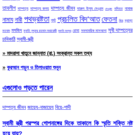
তাবলীগ
দাম্পত্য জীবন
দাম্পত্য
দাম্পত্য কলহ
দারুল উলুম দেওবন্দ
নামাজ
নসিহত
দেওবন্দ
পথভ্রষ্টতা
প্রচলিত বিদ‘আত
ফেতনা
নামায
নারী
পর্দা
ভ্রান্ত
বিয়ে
সুখী দাম্পত্যের
মসজিদ
রোযা
সমসাময়িক মাসআলা
মতবাদ
মুফতি লুৎফুর রহমান ফরায়েজী
মুফতি মনসুর
চাবিকাঠি
স্বামী-স্ত্রী
» মাদরাসা খাতুনে জান্নাত (রা.) সংক্রান্ত সকল তথ্য
»
কুরআন পড়ুন ও তিলাওয়াত শুনুন
এগুলোও পড়তে পারেন
দাম্পত্য জীবন
জায়েয-নাজায়েয
বিয়ে-শাদী
স্বামী স্ত্রী পরস্পর গোপনাঙ্গের দিকে তাকালে কি স্মৃতি শক্তি নষ্ট
হয়ে যায়?