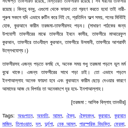
সংক্ষিপ্ত তাফসীরও রয়েছে, বিস্তারিত তাফসীরও রয়েছে। সব ধরনের তাফসীর
রয়েছে। কিন্তু বন্ধু, এগুলো থেকে ফায়দা তো গ্রহণ করতে হবে! তাই নারী-
পুরুষ সকলে যদি এভাবে রুটিন করে নিই যে, প্রতিদিন অল্প সময়, পনের মিনিটই
হোক, কুরআনে কারীম তরজমা-তাফসীরসহ পড়ব। (সাধারণ পাঠকের জন্য
উপযোগী তাফসীরের মাঝে তাফসীরে ইবনে কাসীর, তাফসীরে মাআরেফুল
কুরআন, তাফসীরে তাওযীহুল কুরআন, তাফসীরে উসমানী, তাফসীরে আশরাফী
উল্লেখযোগ্য।)
তাফসীরসহ এজন্য পড়তে বলছি যে, অনেক সময় শুধু তরজমা পড়লে ভুল মর্ম
বুঝে থাকে। এজন্য তাফসীরের সাথে পড়া চাই। তো এভাবে পড়লে
ইনশাআল্লাহ অনেক ফায়দা হবে এবং কুরআনে কারীম ছেড়ে দেওয়ার কারণে
আমাদের আজ যে বিপর্যয় তা অনেকাংশে দূর হবে- ইনশাআল্লাহ।
[তরজমা : আশিক বিল্লাহ তানভীর]
Tags:
অধঃপতন
,
অবনতি
,
আমল
,
ঐক্য
,
ঐক্যবদ্ধ
,
কুরআন
,
কুরআন
মাজিদ
,
তিলাওয়াত
,
দল
,
দুর্দশা
,
নেক আমল
,
পারস্পরিক বিভক্তি
,
ফেরকা
,