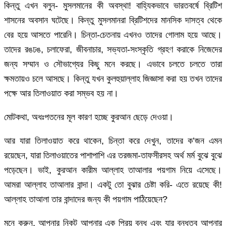
কিন্তু এখন বলুন- মুসলমানের কী অবস্থা! বাহ্যিকভাবে ভারতবর্ষে ব্রিটিশ
শাসনের অবসান ঘটেছে। কিন্তু মুসলমানরা ব্রিটিশদের মানসিক দাসত্ব থেকে
বের হয়ে আসতে পারেনি। চিন্তা-চেতনায় এখনও তাদের গোলাম হয়ে আছে।
তাদের রঙঢঙ, চলাফেরা, জীবনাচার, সভ্যতা-সংস্কৃতি গ্রহণ করাকে নিজেদের
জন্য সম্মান ও সৌভাগ্যের কিছু মনে করছে। এভাবে চলতে চলতে তারা
ক্ষমতায়ও চলে আসছে। কিন্তু যখন কুলহুয়াল্লাহ জিজ্ঞাসা করা হয় তখন তাদের
পক্ষে আর তিলাওয়াত করা সম্ভব হয় না।
মোটকথা, অধঃপতনের মূল কারণ হচ্ছে কুরআন ছেড়ে দেওয়া।
আর যারা তিলাওয়াত করে থাকেন, চিন্তা করে দেখুন, তাদের ক’জন এমন
রয়েছেন, যারা তিলাওয়াতের পাশাপাশি এর তরজমা-তাফসীরসহ অর্থ মর্ম বুঝে বুঝে
পড়েছেন। ভাই, কুরআন কারীম আল্লাহ তাআলার পয়গাম নিয়ে এসেছে।
আমরা আল্লাহ তাআলার বান্দা। একটু তো বুঝার চেষ্টা করি- এতে রয়েছে কী!
আল্লাহ তাআলা তার বান্দাদের জন্য কী পয়গাম পাঠিয়েছেন?
মনে করুন, আপনার নিকট আপনার এক প্রিয় বন্ধু এবং যার বন্ধুত্ব আপনার