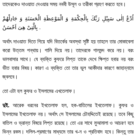
তাদেরকেও দাওয়াত দেওয়ার সময় নববী উসূল ও তরীকা গ্রহণ করতে হবে।
اُدْعُ اِلٰی سَبِیْلِ رَبِّكَ بِالْحِكْمَةِ وَ الْمَوْعِظَةِ الْحَسَنَةِ وَ جَادِلْهُمْ
بِالَّتِیْ هِیَ اَحْسَنُ .
অর্থাৎ দাওয়াত দিতে গিয়ে যদি বিতর্কের অবস্থা সৃষ্টি হয় তাহলে তার মোকাবেলা
করো উত্তম পন্থায়। গালি দিয়ে নয়। তাদেরকে গালমন্দ করে নয়। বরং
ভালবাসার সাথে। যে ব্যক্তি কুফরে লিপ্ত তাকে দেখে ক্ষিপ্ত হবার নয় বরং
ভীত হবার বিষয়। কারণ এ ব্যক্তি তো তার ভুল আকীদার কারণে জাহান্নামে
জ্বলবে।
তো এটা হল কুফর ও ইসলামের এখতেলাফ।
দুই.
আরেক ধরনের ইখতেলাফ হল, হক-বাতিলের ইখতেলাফ। কুফর ও
ইসলামের ইখতেলাফ নয়। অর্থাৎ সে ইসলামের চৌহদ্দিতেই রয়েছে। তবে কিছু
বাতিল ও ভ্রান্ত বিষয়ে লিপ্ত রয়েছে। তো এর সাথে মুআমালা ও আচরণ হবে
ভিন্ন রকম। দলিল-প্রমাণের মাধ্যমে তার খ-ন ও প্রতিবাদ হবে। কিন্তু তার