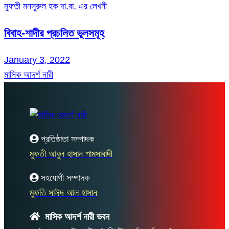
মুফতী মনসূরুল হক দা.বা. এর লেখনী
বিবাহ-শাদীর প্রচলিত ভুলসমূহ
January 3, 2022
মাসিক আদর্শ নারী
প্রতিষ্ঠাতা সম্পাদক
মুফতী আবুল হাসান শামসাবাদী
সহযোগী সম্পাদক
মুফতি সাঈদ আল হাসান
মাসিক আদর্শ নারী ভবন