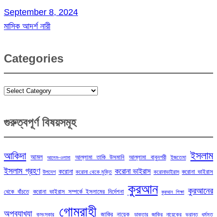
September 8, 2024
মাসিক আদর্শ নারী
Categories
Categories
গুরুত্বপূর্ণ বিষয়সমূহ
ইসলাম
আকিদা
আমল
আল্লামা তাকি উসমানি
আল্লামা বাবুনগরী
ইজতেমা
আলেম-ওলামা
ইসলাম গ্রহণ
করোনা ভাইরাস
করোনা
করোনা ভাইরাস
উপদেশ
করোনা থেকে মুক্তি
করোনাভাইরাস
কুরআন
কুরআনের
থেকে বাঁচতে
করোনা ভাইরাস সম্পর্কে ইসলামের নির্দেশনা
কুরআন শিক্ষা
গোমরাহী
অপব্যাখ্যা
জাকির নায়েক
কুসংস্কার
ডাক্তার জাকির নায়েকের ভ্রান্ত ধর্মমত