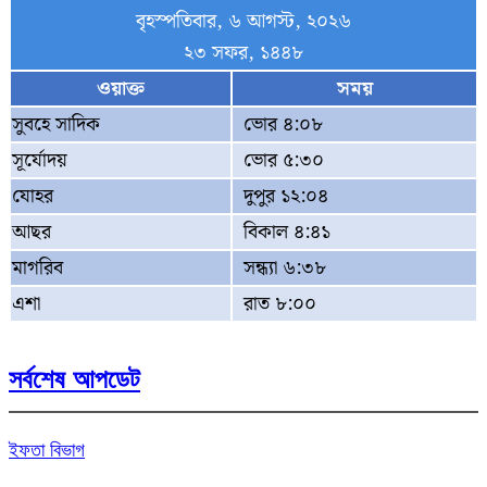
বৃহস্পতিবার, ৬ আগস্ট, ২০২৬
২৩ সফর, ১৪৪৮
ওয়াক্ত
সময়
সুবহে সাদিক
ভোর ৪:০৮
সূর্যোদয়
ভোর ৫:৩০
যোহর
দুপুর ১২:০৪
আছর
বিকাল ৪:৪১
মাগরিব
সন্ধ্যা ৬:৩৮
এশা
রাত ৮:০০
সর্বশেষ আপডেট
ইফতা বিভাগ