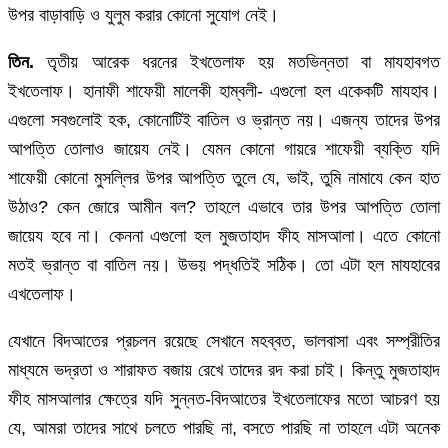
উপর বাড়াবাড়ি ও যুলুম করার কোনো সুযোগ নেই।
তিন.
তৃতীয় আরেক ধরনের ইখতেলাফ হয় মতভিন্নতা বা মাযহাবগত
ইখতেলাফ। হানাফী শাফেয়ী মালেকী হাম্বলী- এগুলো হল একেকটি মাযহাব।
এগুলো সবগুলোই হক, কোনোটিই বাতিল ও ভ্রান্ত নয়। এজন্য তাদের উপর
আপত্তি তোলাও জায়েয নেই। যেমন কোনো গায়রে শাফেয়ী ব্যক্তি যদি
শাফেয়ী কোনো মুসল্লির উপর আপত্তি তুলে যে, ভাই, তুমি নামাযে কেন হাত
উঠাও? কেন জোরে আমীন বল? তাহলে এভাবে তার উপর আপত্তি তোলা
জায়েয হবে না। কেননা এগুলো হল মুজতাহাদ ফীহ মাসআলা। এতে কোনো
মতই ভ্রান্ত বা বাতিল নয়। উভয় পদ্ধতিই সঠিক। তো এটা হল মাযহাবের
এখতেলাফ।
যেখানে বিদআতের প্রচলন রয়েছে সেখানে মহব্বত, ভালবাসা এবং সম্প্রীতির
মাধ্যমে ভদ্রতা ও শারাফত বজায় রেখে তাদের রদ করা চাই। কিন্তু মুজতাহাদ
ফীহ মাসআলার ক্ষেত্রে যদি সুন্নত-বিদআতের ইখতেলাফের মতো আচরণ হয়
যে, আমরা তাদের সাথে চলতে পারছি না, বসতে পারছি না তাহলে এটা অনেক