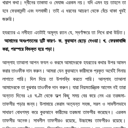
খারাপ কথা। দ্বীনের তাকাযা ও মেযাজ এরকম নয়। যদি এমন হয় তাহলে তা
হবে ফেরকাবন্দী এবং দলবাজী। তাই এ ধরনের আচরণ থেকে বেঁচে থাকা খুবই
জরুরি।
হযরতের এ নসীহত এতটাই অমূল্য রতন যে, স্বর্ণাক্ষরে তা লিখে রাখা উচিত।
আমাদের অধঃপতনের দুটি কারণ- ক. কুরআন ছেড়ে দেওয়া। খ. ফেরকাবাজি
করা, পরস্পরে বিভক্ত হয়ে পড়া।
আল্লাহ তাআলা আপন ফযল ও করমে আমাদেরকে হযরতের কথার উপর আমল
করার তাওফীক দান করুন। আমরা যেন কুরআনে কারীমকে প্রকৃত অর্থেই সিনায়
লাগাতে পারি। দিল দিয়ে তা উপলব্ধি করতে পারি। আল্লাহ তাআলা
আমাদেরকে তা বুঝবার তাওফীক দান করুন। যারা নিয়মতান্ত্রিক আলেম নই তারা
অন্তত দিনের ২৪ ঘণ্টা থেকে অল্প কিছু সময় বের করে নেব এর তরজমা-
তাফসীর পড়ার জন্য। উলামায়ে কেরাম অত্যন্ত সহজ, সরল ও সাবলীলভাবে
সাধারণ বোধগম্য করে কুরআনে কারীমের তরজমা তাফসীর করেছেন। এরকম
তাফসীর অনেক। সাবলীল তাফসীরও রয়েছে, উচ্চাঙ্গের তাফসীরও রয়েছে।