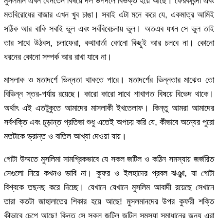
মুসলমান এখন যেনতেন বিষয়ে দল উপদলে বিভক্ত হয়ে আছে। ফেরকাবন্দী এবং
মতবিরোধের বাজার এখন খুব চাঙা। সবাই এটা মনে করে যে, একমাত্র আমিই
সঠিক আর বাকি সবাই ভুল এবং সর্ববিবেচনায় ভুল। অতএব যখন সে ভুল তাই
তার সাথে উঠবস, চলাফেরা, কথাবার্তা কোনো কিছুই আর চলবে না। কোনো
ধরনের কোনো সম্পর্ক আর রাখা যাবে না।
মাসলাক ও মতাদর্শে ভিন্নতা থাকতে পারে। মতাদর্শের ভিন্নতার মাঝেও তো
বিভিন্ন স্তর-পর্যায় রয়েছে। কারো কারো সাথে শাখাগত বিষয়ে বিভেদ থাকে।
অর্থাৎ এই এতটুকুতে আমাদের মাসলাকী ইখতেলাফ। কিন্তু আমরা আমাদের
সর্বশক্তি এবং চূড়ান্ত প্রতিভা শুধু এতেই অপচয় করি যে, কীভাবে অন্যের পুরো
মতটাকে ভ্রান্ত ও বাতিল আখ্যা দেওয়া যায়।
গোটা উম্মতে মুসলিমা সামগ্রিকভাবে যে সকল জটিল ও কঠিন সমস্যায় জর্জরিত
সেগুলো নিয়ে কখনও ভাবি না। কুফর ও ইলহাদের প্রবল ঝঞ্ঝা, যা গোটা
বিশ্বকে তছনছ করে দিচ্ছে। যেখানে যেখানে মুসলিম আবাদী রয়েছে সেখানে
তারা কতটা জাহালাতের শিকার হয়ে আছে! মুসলমানদের উপর কুফরী শক্তি
কীভাবে চেপে আছে! কিন্তু সে সকল জটিল জটিল সমস্যা সমাধানের জন্য এরা