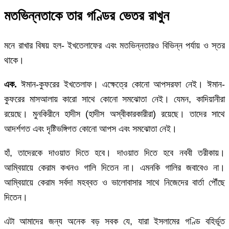
মতভিন্নতাকে তার গণ্ডির ভেতর রাখুন
মনে রাখার বিষয় হল- ইখতেলাফের এবং মতভিন্নতারও বিভিন্ন পর্যায় ও স্তর
থাকে।
এক.
ঈমান-কুফরের ইখতেলাফ। এক্ষেত্রে কোনো আপসরফা নেই। ঈমান-
কুফরের মাসআলায় কারো সাথে কোনো সমঝোতা নেই। যেমন, কাদিয়ানীরা
রয়েছে। মুনকিরীনে হাদীস (হাদীস অস্বীকারকারীরা) রয়েছে। তাদের সাথে
আদর্শগত এবং দৃষ্টিভঙ্গিগত কোনো আপস এবং সমঝোতা নেই।
হাঁ, তাদেরকে দাওয়াত দিতে হবে। দাওয়াত দিতে হবে নববী তরীকায়।
আম্বিয়ায়ে কেরাম কখনও গালি দিতেন না। এমনকি গালির জবাবেও না।
আম্বিয়ায়ে কেরাম সর্বদা মহব্বত ও ভালোবাসার সাথে নিজেদের বার্তা পৌঁছে
দিতেন।
এটা আমাদের জন্য অনেক বড় সবক যে, যারা ইসলামের গণ্ডি বহির্ভূত