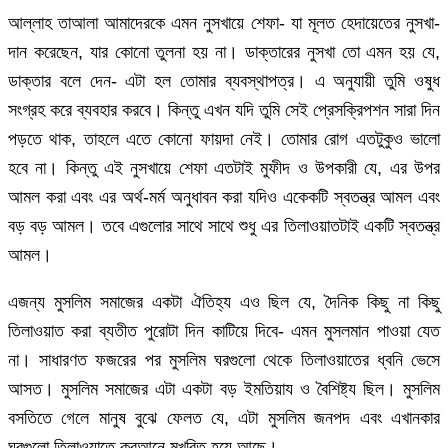
আল্লাহ তাআলা আমাদেরকে এমন নুসখায়ে শেফা- যা মূলত হেদায়েতের নুসখা-
দান করেছেন, যার কোনো তুলনা হয় না। ডাক্তারের নুসখা তো এমন হয় যে,
ডাক্তার বলে দেন- এটা হল তোমার ব্যবস্থাপত্র। এ অনুযায়ী তুমি ওষুধ
সংগ্রহ করে ব্যবহার করবে। কিন্তু এখন যদি তুমি সেই প্রেসক্রিপশন সারা দিন
পড়তে থাক, তাহলে এতে কোনো ফায়দা নেই। তোমার রোগ এতটুকুও ভালো
হবে না। কিন্তু এই নুসখায়ে শেফা এতটাই মুফীদ ও উপকারী যে, এর উপর
আমল করা এবং এর অর্থ-মর্ম অনুধাবন করা যদিও একেকটি স্বতন্ত্র আমল এবং
বড় বড় আমল। তবে এগুলোর সাথে সাথে শুধু এর তিলাওয়াতটাই একটি স্বতন্ত্র
আমল।
এজন্য মুসলিম সমাজের একটা ঐতিহ্য এও ছিল যে, দৈনিক কিছু না কিছু
তিলাওয়াত করা ব্যতীত পুরোটা দিন কাটিয়ে দিবে- এমন মুসলমান পাওয়া যেত
না। সাধারণত ফজরের পর মুসলিম ঘরগুলো থেকে তিলাওয়াতের ধ্বনি ভেসে
আসত। মুসলিম সমাজের এটা একটা বড় ইমতিয়ায ও বৈশিষ্ট্য ছিল। মুসলিম
বসতিতে গেলে মানুষ বুঝে ফেলত যে, এটা মুসলিম জনপদ এবং এখানকার
ঘরগুলো তিলাওয়াতে কুরআনে মুখরিত হয়ে আছে।