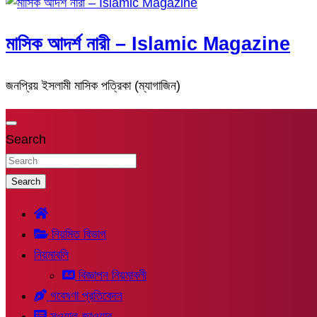
মাসিক আদর্শ নারী – Islamic Magazine
জনপ্রিয় ইসলামী মাসিক পত্রিকা (ম্যাগাজিন)
Search
Search
নিয়মিত বিভাগ
নিয়মাবলি
বিজ্ঞাপন নিয়মাবলী
গবেষণা প্রতিবেদন
সুওয়াল-জাওয়াব