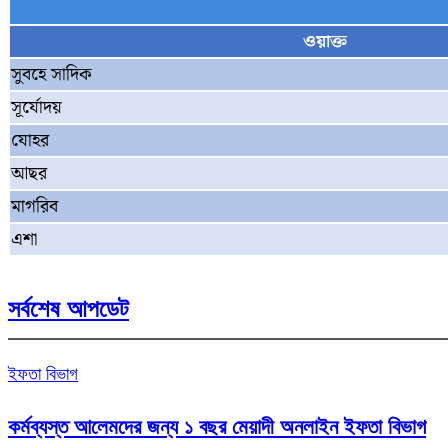
ওয়াক্ত
সুবহে সাদিক
সূর্যোদয়
যোহর
আছর
মাগরিব
এশা
সর্বশেষ আপডেট
ইফতা বিভাগ
কর্মব্যস্ত আলেমদের জন্য ১ বছর মেয়াদী অনলাইন ইফতা বিভাগ