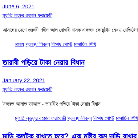
June 6, 2021
মুফতি লুৎফুর রহমান ফরায়েজী
আমাদের দেশে গুরুজী শহীদ আল বোখারী নামক একজন কোয়ান্টাম মেথড মেডিটে
নামায
প্রবন্ধ-নিবন্ধ
বিশেষ পোস্ট
মাসায়িল শিখি
তারাবী পড়িয়ে টাকা নেয়ার বিধান
January 22, 2021
মুফতি লুৎফুর রহমান ফরায়েজী
উজরত আলাত তাআত - তারাবীহ পড়িয়ে টাকা নেয়ার বিধান
মুফতি লুতফুর রহমান ফরায়েজী
প্রবন্ধ-নিবন্ধ
বিশেষ পোস্ট
মাসায়িল শিখি
দাড়ি কতটুকু রাখতে হবে? এক মুষ্টির কম দাড়ি রাখা