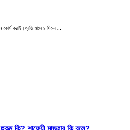
শন কোর্স করাই।প্রতি মাসে ৪ দিনের…
র হুকুম কি? শাফেয়ী মাজহাব কি বলে?