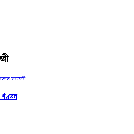
েজী
 রহমান ফরায়েজী
 খণ্ডন