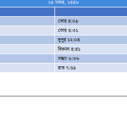
২৪ সফর, ১৪৪৮
ভোর ৪:০৯
ভোর ৫:৩১
দুপুর ১২:০৪
বিকাল ৪:৪১
সন্ধ্যা ৬:৩৮
রাত ৭:৫৯