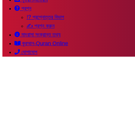
প্রশ্ন
⁉ প্রশ্নোত্তর বিভাগ
✍ প্রশ্ন করুন
মাদরাসা সংক্রান্ত তথ্য
কুরআন-Quran Online
যোগাযোগ