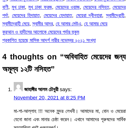
বাণী
,
মুখ ঢাকা
,
মুখ ঢাকা ফরজ
,
মেয়েদের ওয়াজ
,
মেয়েদের নসিহত
,
মেয়েদের
পর্দা
,
মেয়েদের হিদায়াত
,
মেয়েদের হেদায়াত
,
মেয়েরা দ্বীনহারা
,
স্বামীদ্রোহী
,
স্বামীদ্রোহী মেয়ে
,
স্বামীর আদর
,
হে আমার মেউএ
,
হে আমার মেয়ে
কুরআন ও হাদীসের আলোকে মেয়েদের পর্দার হুকুম
Post
প্রকাশিত হয়েছে মাসিক আদর্শ নারীর নভেম্বর ২০২১ সংখ্যা
navigation
4 thoughts on “
অবিবাহিত মেয়েদের জন্য
অমূল্য ১২টি নসিহত
”
জাহাঙ্গীর আলম চৌধুরী
says:
November 20, 2021 at 8:25 PM
মা-শা-আল্লাহ !!! অনেক সুন্দর লেখনী। আমাদের মা, বোন ও মেয়েরা
যেনো জানা এবং মানার চেষ্ঠা করেন। এখানে আমাদের পূরুষদের সার্বিক
সহযোগিতা খুবই গুরুত্বপূর্ণ।