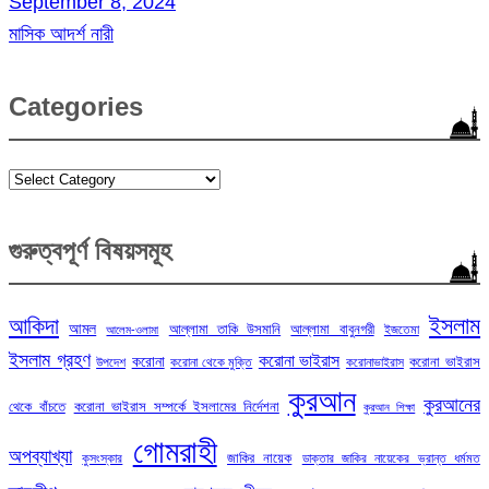
September 8, 2024
মাসিক আদর্শ নারী
Categories
Categories
গুরুত্বপূর্ণ বিষয়সমূহ
ইসলাম
আকিদা
আমল
আল্লামা তাকি উসমানি
আল্লামা বাবুনগরী
ইজতেমা
আলেম-ওলামা
ইসলাম গ্রহণ
করোনা ভাইরাস
করোনা
করোনা ভাইরাস
উপদেশ
করোনা থেকে মুক্তি
করোনাভাইরাস
কুরআন
কুরআনের
থেকে বাঁচতে
করোনা ভাইরাস সম্পর্কে ইসলামের নির্দেশনা
কুরআন শিক্ষা
গোমরাহী
অপব্যাখ্যা
জাকির নায়েক
কুসংস্কার
ডাক্তার জাকির নায়েকের ভ্রান্ত ধর্মমত