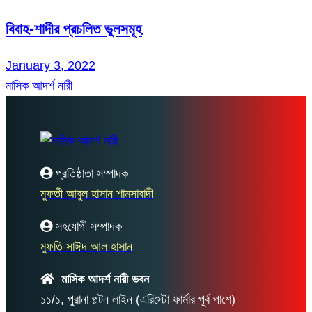
বিবাহ-শাদীর প্রচলিত ভুলসমূহ
January 3, 2022
মাসিক আদর্শ নারী
প্রতিষ্ঠাতা সম্পাদক
মুফতী আবুল হাসান শামসাবাদী
সহযোগী সম্পাদক
মুফতি সাঈদ আল হাসান
মাসিক আদর্শ নারী ভবন
১১/১, পুরানা পল্টন লাইন (এরিস্টো ফার্মার পূর্ব পাশে)