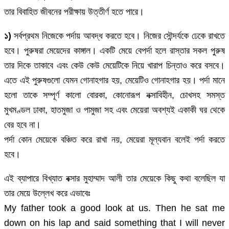
তার বিবাহিত জীবনের পরীক্ষায় উত্তীর্ণ হতে পারে।
১)
সর্বপ্রথম নিজেকে পর্দায় আবদ্ধ করতে হবে। নিজের সৌন্দর্যকে ঢেকে রাখতে
হবে। পুরুষরা মেয়েদের কাঙ্গাল। একটি মেয়ে বেপর্দা হলে রাস্তার সকল পুরুষ
তার দিকে তাকাবে এবং কেউ কেউ মেয়েটিকে নিয়ে খারাপ চিন্তাও করে বসবে।
এতে এই পুরুষগুলো যেমন গোনাহগার হয়, মেয়েটিও গোনাহগার হয়। পর্দা মানে
হলো তাকে সম্পূর্ণ কালো বোরকা, কোনোরূপ নক্সাবিহীন, চোখসহ সমস্ত
মুখমণ্ডল ঢাকা, হাতমুজা ও পামুজা সহ এবং মেয়েরা অবশ্যই একাকী ঘর থেকে
বের হবে না।
পর্দা কোন মেয়েকে বঞ্চিত করে রাখা নয়, মেয়েরা মূল্যবান বলেই পর্দা করতে
হবে।
এই ব্যাপারে বিখ্যাত বক্সার মুহাম্মাদ আলী তার মেয়েকে কিছু কথা বলেছিল যা
তার মেয়ে উল্লেখ করে এভাবেঃ
My father took a good look at us. Then he sat me
down on his lap and said something that I will never