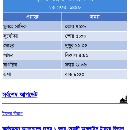
২৩ সফর, ১৪৪৮
ওয়াক্ত
সময়
সুবহে সাদিক
ভোর ৪:০৮
সূর্যোদয়
ভোর ৫:৩০
যোহর
দুপুর ১২:০৪
আছর
বিকাল ৪:৪১
মাগরিব
সন্ধ্যা ৬:৩৮
এশা
রাত ৮:০০
সর্বশেষ আপডেট
ইফতা বিভাগ
কর্মব্যস্ত আলেমদের জন্য ১ বছর মেয়াদী অনলাইন ইফতা বিভাগ