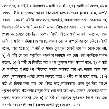
সল্লাল্লহু আলাইহি ওয়াসাল্লাম একাকী বসে কাঁদছেন। আলী রদিয়াল্লহু আনহু
বললেন, ইয়া রসূলুল্লাহ! আমার পিতামাতা আপনার জন্য কুরবান হোক, আপনি
কাদছেন কেনো? নবীজী সল্লাল্লহু আলাইহি ওয়াসাল্লাম তখন জানালেন যে,
মিরাজের রাত্রিতে আমি আমার উম্মতের নারীদেরকে জাহান্নামের ভয়ানক আজাবে
গ্রেফতার দেখতে পেয়েছি। তারপর নবীজী নারীদের শাস্তির বর্ণনা করলেন, লম্বা
হাদিস। ফাতিমা রদিয়াল্লহু আনহা তাদের গোনাহ সম্পর্কে জানতে চাইলে নবীজী
বলেন, তারা হলো ১) ঐ নারী যে মাথার চুল খুলে বেপর্দা হয়ে ঘর থেকে বের হয়,
২) ঐ নারী যে তার স্বামীকে কটুকথার মাধ্যমে কষ্ট দেয় এবং স্বামীকে সম্মান
করেনা, ৩) ঐ নারী যে বিবাহিত হয়েও পর পুরুষের সাথে সম্পর্ক রাখে, ৪) ঐ নারী
যে অপবিত্র হওয়ার পর পবিত্রতা অর্জনে অলসতা করে এবং নামাজ কাজা করে
ফেলে (জাহান্নামে এদের চেহারা শুকরের মতো ও শরীর গাধার মতো হবে), ৫) ঐ
নারী যে মিথ্যা কথা বলে এবং গীবত করে(জাহান্নামে এদের মুখ দিয়ে আগুন
প্রবেশ করিয়ে পায়খানার রাস্তা দিয়ে বের করা হবে এবং একজন ফেরেশতা তাকে
প্রহার করতে থাকবে) এবং ৬) ঐ নারী যে অন্যের সুখ দেখে হিংসা করে এবং
উপকার করে খোঁটা দেয়। (এদের চেহারা কুকুরের মতো হবে)