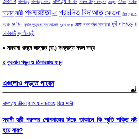
তাবলীগ
দাম্পত্য জীবন
দাম্পত্য
দাম্পত্য কলহ
দারুল উলুম দেওবন্দ
নামাজ
নসিহত
দেওবন্দ
পথভ্রষ্টতা
প্রচলিত বিদ‘আত
ফেতনা
নামায
নারী
পর্দা
ভ্রান্ত
বিয়ে
সুখী দাম্পত্যের
মসজিদ
রোযা
সমসাময়িক মাসআলা
মতবাদ
মুফতি লুৎফুর রহমান ফরায়েজী
মুফতি মনসুর
চাবিকাঠি
স্বামী-স্ত্রী
» মাদরাসা খাতুনে জান্নাত (রা.) সংক্রান্ত সকল তথ্য
»
কুরআন পড়ুন ও তিলাওয়াত শুনুন
এগুলোও পড়তে পারেন
দাম্পত্য জীবন
জায়েয-নাজায়েয
বিয়ে-শাদী
স্বামী স্ত্রী পরস্পর গোপনাঙ্গের দিকে তাকালে কি স্মৃতি শক্তি নষ্ট
হয়ে যায়?