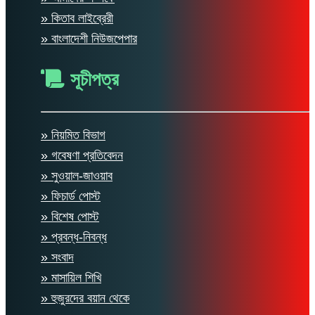
» কিতাব লাইব্রেরী
» বাংলাদেশী নিউজপেপার
সূচীপত্র
» নিয়মিত বিভাগ
» গবেষণা প্রতিবেদন
» সুওয়াল-জাওয়াব
» ফিচার্ড পোস্ট
» বিশেষ পোস্ট
» প্রবন্ধ-নিবন্ধ
» সংবাদ
» মাসায়িল শিখি
» হুজুরদের বয়ান থেকে