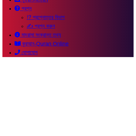
প্রশ্ন
⁉ প্রশ্নোত্তর বিভাগ
✍ প্রশ্ন করুন
মাদরাসা সংক্রান্ত তথ্য
কুরআন-Quran Online
যোগাযোগ