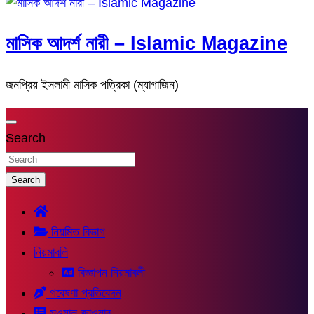
মাসিক আদর্শ নারী – Islamic Magazine
জনপ্রিয় ইসলামী মাসিক পত্রিকা (ম্যাগাজিন)
Search
Search
নিয়মিত বিভাগ
নিয়মাবলি
বিজ্ঞাপন নিয়মাবলী
গবেষণা প্রতিবেদন
সুওয়াল-জাওয়াব