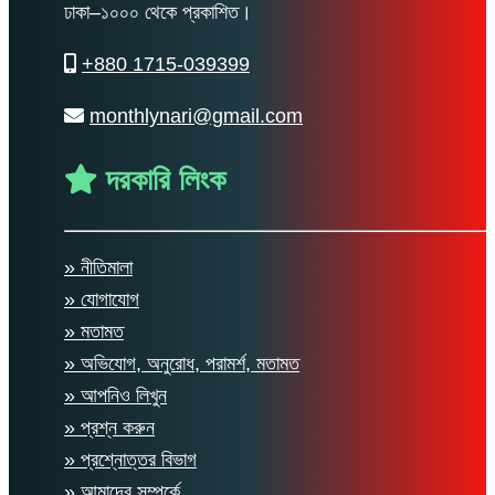
ঢাকা–১০০০ থেকে প্রকাশিত।
+880 1715-039399
monthlynari@gmail.com
দরকারি লিংক
» নীতিমালা
» যোগাযোগ
» মতামত
» অভিযোগ, অনুরোধ, পরামর্শ, মতামত
» আপনিও লিখুন
» প্রশ্ন করুন
» প্রশ্নোত্তর বিভাগ
» আমাদের সম্পর্কে