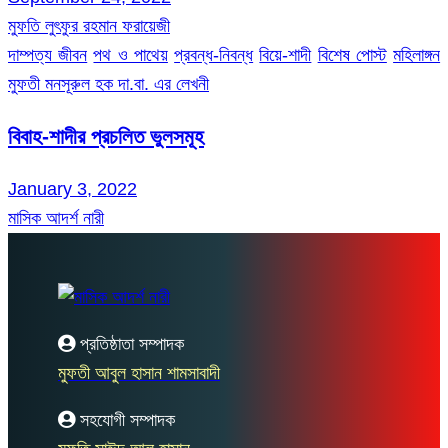
মুফতি লুৎফুর রহমান ফরায়েজী
দাম্পত্য জীবন
পথ ও পাথেয়
প্রবন্ধ-নিবন্ধ
বিয়ে-শাদী
বিশেষ পোস্ট
মহিলাঙ্গন
মুফতী মনসূরুল হক দা.বা. এর লেখনী
বিবাহ-শাদীর প্রচলিত ভুলসমূহ
January 3, 2022
মাসিক আদর্শ নারী
প্রতিষ্ঠাতা সম্পাদক
মুফতী আবুল হাসান শামসাবাদী
সহযোগী সম্পাদক