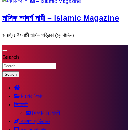
মাসিক আদর্শ নারী – Islamic Magazine
জনপ্রিয় ইসলামী মাসিক পত্রিকা (ম্যাগাজিন)
Search
Search
নিয়মিত বিভাগ
নিয়মাবলি
বিজ্ঞাপন নিয়মাবলী
গবেষণা প্রতিবেদন
সুওয়াল-জাওয়াব