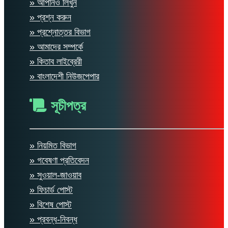
» আপনিও লিখুন
» প্রশ্ন করুন
» প্রশ্নোত্তর বিভাগ
» আমাদের সম্পর্কে
» কিতাব লাইব্রেরী
» বাংলাদেশী নিউজপেপার
সূচীপত্র
» নিয়মিত বিভাগ
» গবেষণা প্রতিবেদন
» সুওয়াল-জাওয়াব
» ফিচার্ড পোস্ট
» বিশেষ পোস্ট
» প্রবন্ধ-নিবন্ধ