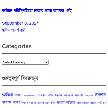
বর্তমান পরিস্থিতিতে মাজার ভাঙ্গা জায়েজ নেই
September 8, 2024
মাসিক আদর্শ নারী
Categories
Categories
গুরুত্বপূর্ণ বিষয়সমূহ
ইসলাম
আকিদা
আমল
আল্লামা তাকি উসমানি
আল্লামা বাবুনগরী
ইজতেমা
আলেম-ওলামা
ইসলাম গ্রহণ
করোনা ভাইরাস
করোনা
করোনা ভাইরাস
উপদেশ
করোনা থেকে মুক্তি
করোনাভাইরাস