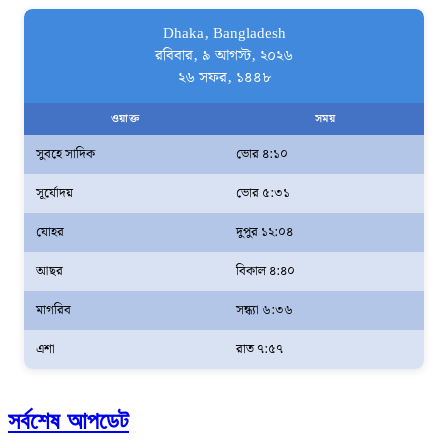
Dhaka, Bangladesh
রবিবার, ৯ আগস্ট, ২০২৬
২৬ সফর, ১৪৪৮
ওয়াক্ত
সময়
সুবহে সাদিক
ভোর ৪:১০
সূর্যোদয়
ভোর ৫:৩১
যোহর
দুপুর ১২:০৪
আছর
বিকাল ৪:৪০
মাগরিব
সন্ধ্যা ৬:৩৬
এশা
রাত ৭:৫৭
সর্বশেষ আপডেট