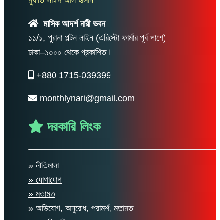
মুফতি সাঈদ আল হাসান
মাসিক আদর্শ নারী ভবন
১১/১, পুরানা পল্টন লাইন (এরিস্টো ফার্মার পূর্ব পাশে)
ঢাকা–১০০০ থেকে প্রকাশিত।
+880 1715-039399
monthlynari@gmail.com
দরকারি লিংক
» নীতিমালা
» যোগাযোগ
» মতামত
» অভিযোগ, অনুরোধ, পরামর্শ, মতামত