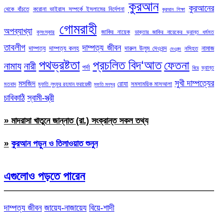
কুরআন
কুরআনের
থেকে বাঁচতে
করোনা ভাইরাস সম্পর্কে ইসলামের নির্দেশনা
কুরআন শিক্ষা
গোমরাহী
অপব্যাখ্যা
জাকির নায়েক
কুসংস্কার
ডাক্তার জাকির নায়েকের ভ্রান্ত ধর্মমত
তাবলীগ
দাম্পত্য জীবন
দাম্পত্য
দাম্পত্য কলহ
দারুল উলুম দেওবন্দ
নামাজ
নসিহত
দেওবন্দ
পথভ্রষ্টতা
প্রচলিত বিদ‘আত
ফেতনা
নামায
নারী
পর্দা
ভ্রান্ত
বিয়ে
সুখী দাম্পত্যের
মসজিদ
রোযা
সমসাময়িক মাসআলা
মতবাদ
মুফতি লুৎফুর রহমান ফরায়েজী
মুফতি মনসুর
চাবিকাঠি
স্বামী-স্ত্রী
» মাদরাসা খাতুনে জান্নাত (রা.) সংক্রান্ত সকল তথ্য
»
কুরআন পড়ুন ও তিলাওয়াত শুনুন
এগুলোও পড়তে পারেন
দাম্পত্য জীবন
জায়েয-নাজায়েয
বিয়ে-শাদী