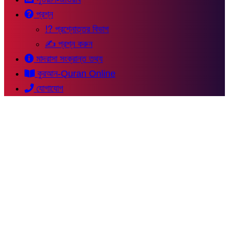
প্রশ্ন
⁉ প্রশ্নোত্তর বিভাগ
✍ প্রশ্ন করুন
মাদরাসা সংক্রান্ত তথ্য
কুরআন-Quran Online
যোগাযোগ