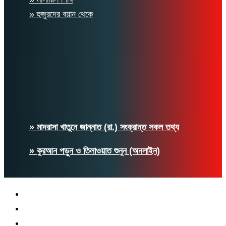
» হুজুরদের বয়ান থেকে
» মাদরাসা খাতুনে জান্নাত (রা.) সংক্রান্ত সকল তথ্য
» কুরআন পড়ুন ও তিলাওয়াত শুনুন (অনলাইন)