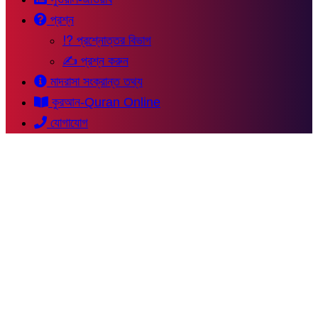
প্রশ্ন
⁉ প্রশ্নোত্তর বিভাগ
✍ প্রশ্ন করুন
মাদরাসা সংক্রান্ত তথ্য
কুরআন-Quran Online
যোগাযোগ