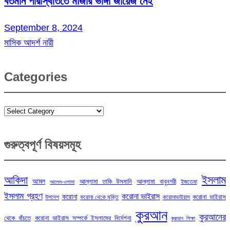
বর্তমান পরিস্থিতিতে মাজার ভাঙ্গা জায়েজ নেই
September 8, 2024
মাসিক আদর্শ নারী
Categories
Categories
গুরুত্বপূর্ণ বিষয়সমূহ
ইসলাম
আকিদা
আমল
আল্লামা তাকি উসমানি
আল্লামা বাবুনগরী
ইজতেমা
আলেম-ওলামা
ইসলাম গ্রহণ
করোনা ভাইরাস
করোনা
করোনা ভাইরাস
উপদেশ
করোনা থেকে মুক্তি
করোনাভাইরাস
কুরআন
কুরআনের
থেকে বাঁচতে
করোনা ভাইরাস সম্পর্কে ইসলামের নির্দেশনা
কুরআন শিক্ষা