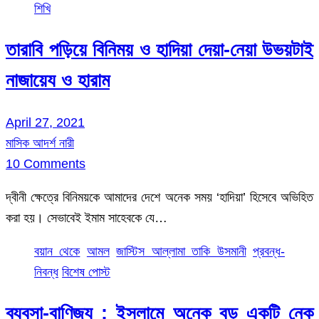
শিখি
তারাবি পড়িয়ে বিনিময় ও হাদিয়া দেয়া-নেয়া উভয়টাই
নাজায়েয ও হারাম
April 27, 2021
মাসিক আদর্শ নারী
10 Comments
দ্বীনী ক্ষেত্রে বিনিময়কে আমাদের দেশে অনেক সময় ‘হাদিয়া’ হিসেবে অভিহিত
করা হয়। সেভাবেই ইমাম সাহেবকে যে…
বয়ান থেকে
আমল
জাস্টিস আল্লামা তাকি উসমানী
প্রবন্ধ-
নিবন্ধ
বিশেষ পোস্ট
ব্যবসা-বাণিজ্য : ইসলামে অনেক বড় একটি নেক