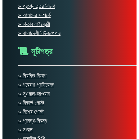
» প্রশ্নোত্তর বিভাগ
» আমাদের সম্পর্কে
» কিতাব লাইব্রেরী
» বাংলাদেশী নিউজপেপার
সূচীপত্র
» নিয়মিত বিভাগ
» গবেষণা প্রতিবেদন
» সুওয়াল-জাওয়াব
» ফিচার্ড পোস্ট
» বিশেষ পোস্ট
» প্রবন্ধ-নিবন্ধ
» সংবাদ
» মাসায়িল শিখি