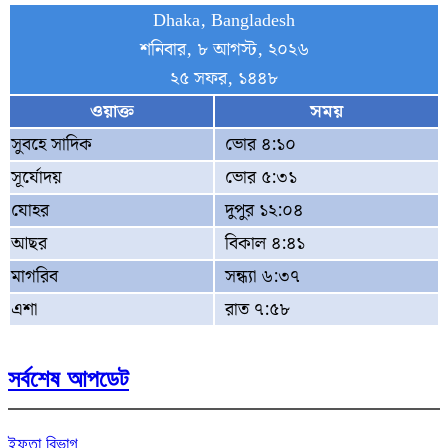
Dhaka, Bangladesh
শনিবার, ৮ আগস্ট, ২০২৬
২৫ সফর, ১৪৪৮
ওয়াক্ত
সময়
সুবহে সাদিক
ভোর ৪:১০
সূর্যোদয়
ভোর ৫:৩১
যোহর
দুপুর ১২:০৪
আছর
বিকাল ৪:৪১
মাগরিব
সন্ধ্যা ৬:৩৭
এশা
রাত ৭:৫৮
সর্বশেষ আপডেট
ইফতা বিভাগ