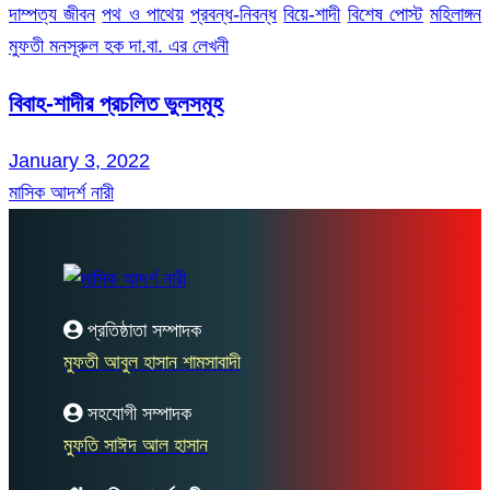
দাম্পত্য জীবন
পথ ও পাথেয়
প্রবন্ধ-নিবন্ধ
বিয়ে-শাদী
বিশেষ পোস্ট
মহিলাঙ্গন
মুফতী মনসূরুল হক দা.বা. এর লেখনী
বিবাহ-শাদীর প্রচলিত ভুলসমূহ
January 3, 2022
মাসিক আদর্শ নারী
প্রতিষ্ঠাতা সম্পাদক
মুফতী আবুল হাসান শামসাবাদী
সহযোগী সম্পাদক
মুফতি সাঈদ আল হাসান