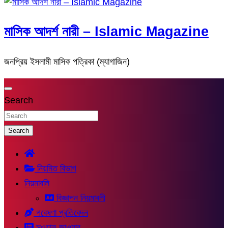
মাসিক আদর্শ নারী – Islamic Magazine
জনপ্রিয় ইসলামী মাসিক পত্রিকা (ম্যাগাজিন)
Search
Search
নিয়মিত বিভাগ
নিয়মাবলি
বিজ্ঞাপন নিয়মাবলী
গবেষণা প্রতিবেদন
সুওয়াল-জাওয়াব