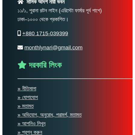
মাসিক আদর্শ নারী ভবন
১১/১, পুরানা পল্টন লাইন (এরিস্টো ফার্মার পূর্ব পাশে)
ঢাকা–১০০০ থেকে প্রকাশিত।
+880 1715-039399
monthlynari@gmail.com
দরকারি লিংক
» নীতিমালা
» যোগাযোগ
» মতামত
» অভিযোগ, অনুরোধ, পরামর্শ, মতামত
» আপনিও লিখুন
» প্রশ্ন করুন