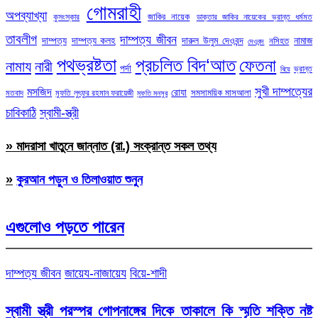
গোমরাহী
অপব্যাখ্যা
জাকির নায়েক
কুসংস্কার
ডাক্তার জাকির নায়েকের ভ্রান্ত ধর্মমত
তাবলীগ
দাম্পত্য জীবন
দাম্পত্য
দাম্পত্য কলহ
দারুল উলুম দেওবন্দ
নামাজ
নসিহত
দেওবন্দ
পথভ্রষ্টতা
প্রচলিত বিদ‘আত
ফেতনা
নামায
নারী
পর্দা
ভ্রান্ত
বিয়ে
সুখী দাম্পত্যের
মসজিদ
রোযা
সমসাময়িক মাসআলা
মতবাদ
মুফতি লুৎফুর রহমান ফরায়েজী
মুফতি মনসুর
চাবিকাঠি
স্বামী-স্ত্রী
» মাদরাসা খাতুনে জান্নাত (রা.) সংক্রান্ত সকল তথ্য
»
কুরআন পড়ুন ও তিলাওয়াত শুনুন
এগুলোও পড়তে পারেন
দাম্পত্য জীবন
জায়েয-নাজায়েয
বিয়ে-শাদী
স্বামী স্ত্রী পরস্পর গোপনাঙ্গের দিকে তাকালে কি স্মৃতি শক্তি নষ্ট