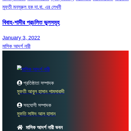
মুফতী মনসূরুল হক দা.বা. এর লেখনী
বিবাহ-শাদীর প্রচলিত ভুলসমূহ
January 3, 2022
মাসিক আদর্শ নারী
প্রতিষ্ঠাতা সম্পাদক
মুফতী আবুল হাসান শামসাবাদী
সহযোগী সম্পাদক
মুফতি সাঈদ আল হাসান
মাসিক আদর্শ নারী ভবন