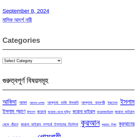
September 8, 2024
মাসিক আদর্শ নারী
Categories
Categories
গুরুত্বপূর্ণ বিষয়সমূহ
ইসলাম
আকিদা
আমল
আল্লামা তাকি উসমানি
আল্লামা বাবুনগরী
ইজতেমা
আলেম-ওলামা
ইসলাম গ্রহণ
করোনা ভাইরাস
করোনা
করোনা ভাইরাস
উপদেশ
করোনা থেকে মুক্তি
করোনাভাইরাস
কুরআন
কুরআনের
থেকে বাঁচতে
করোনা ভাইরাস সম্পর্কে ইসলামের নির্দেশনা
কুরআন শিক্ষা
গোমরাহী