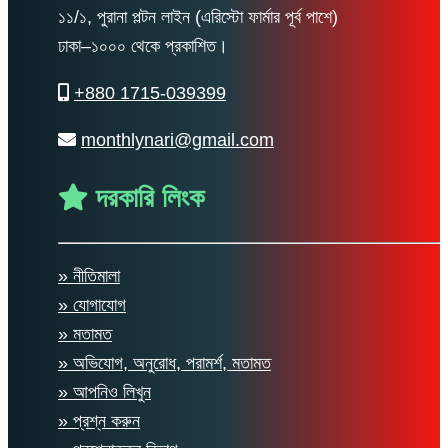
১১/১, পুরানা পল্টন লাইন (এরিস্টো ফার্মার পূর্ব পাশে)
ঢাকা–১০০০ থেকে প্রকাশিত।
+880 1715-039399
monthlynari@gmail.com
দরকারি লিংক
» নীতিমালা
» যোগাযোগ
» মতামত
» অভিযোগ, অনুরোধ, পরামর্শ, মতামত
» আপনিও লিখুন
» প্রশ্ন করুন