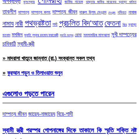
অপব্যাখ্যা
জাকির নায়েক
কুসংস্কার
ডাক্তার জাকির নায়েকের ভ্রান্ত ধর্মমত
তাবলীগ
দাম্পত্য জীবন
দাম্পত্য
দাম্পত্য কলহ
দারুল উলুম দেওবন্দ
নামাজ
নসিহত
দেওবন্দ
পথভ্রষ্টতা
প্রচলিত বিদ‘আত
ফেতনা
নামায
নারী
পর্দা
ভ্রান্ত
বিয়ে
সুখী দাম্পত্যের
মসজিদ
রোযা
সমসাময়িক মাসআলা
মতবাদ
মুফতি লুৎফুর রহমান ফরায়েজী
মুফতি মনসুর
চাবিকাঠি
স্বামী-স্ত্রী
» মাদরাসা খাতুনে জান্নাত (রা.) সংক্রান্ত সকল তথ্য
»
কুরআন পড়ুন ও তিলাওয়াত শুনুন
এগুলোও পড়তে পারেন
দাম্পত্য জীবন
জায়েয-নাজায়েয
বিয়ে-শাদী
স্বামী স্ত্রী পরস্পর গোপনাঙ্গের দিকে তাকালে কি স্মৃতি শক্তি নষ্ট