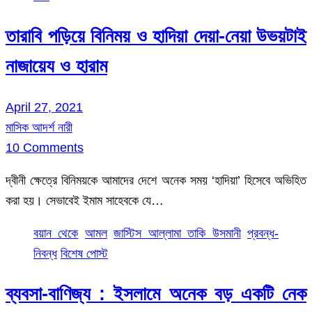
তারাবি পড়িয়ে বিনিময় ও হাদিয়া দেয়া-নেয়া উভয়টাই
নাজায়েয ও হারাম
April 27, 2021
মাসিক আদর্শ নারী
10 Comments
দ্বীনী ক্ষেত্রে বিনিময়কে আমাদের দেশে অনেক সময় ‘হাদিয়া’ হিসেবে অভিহিত
করা হয়। সেভাবেই ইমাম সাহেবকে যে…
বয়ান থেকে
আমল
জাস্টিস আল্লামা তাকি উসমানী
প্রবন্ধ-
নিবন্ধ
বিশেষ পোস্ট
ব্যবসা-বাণিজ্য : ইসলামে অনেক বড় একটি নেক