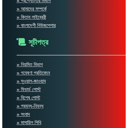
» প্রশ্নোত্তর বিভাগ
» আমাদের সম্পর্কে
» কিতাব লাইব্রেরী
» বাংলাদেশী নিউজপেপার
সূচীপত্র
» নিয়মিত বিভাগ
» গবেষণা প্রতিবেদন
» সুওয়াল-জাওয়াব
» ফিচার্ড পোস্ট
» বিশেষ পোস্ট
» প্রবন্ধ-নিবন্ধ
» সংবাদ
» মাসায়িল শিখি