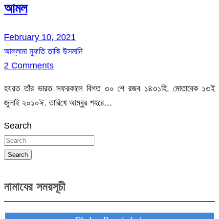
আমল
February 10, 2021
আল্লামা মুফতি তাকি উসমানি
2 Comments
হযরত তাঁর ভারত সফরকালে বিগত ৩০ শে রজব ১৪৩১হি. মোতাবেক ১৩ই
জুলাই ২০১০ঈ. তারিখে আম্বুর শহরে…
Search
Search
নামাযের সময়সূচী