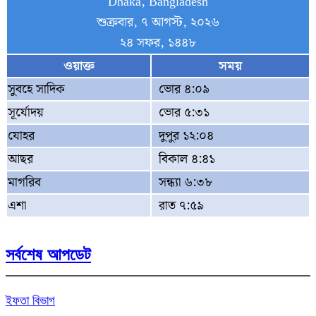
Dhaka, Bangladesh
শুক্রবার, ৭ আগস্ট, ২০২৬
২৪ সফর, ১৪৪৮
ওয়াক্ত
সময়
সুবহে সাদিক
ভোর ৪:০৯
সূর্যোদয়
ভোর ৫:৩১
যোহর
দুপুর ১২:০৪
আছর
বিকাল ৪:৪১
মাগরিব
সন্ধ্যা ৬:৩৮
এশা
রাত ৭:৫৯
সর্বশেষ আপডেট
ইফতা বিভাগ