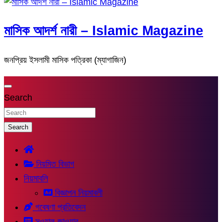
মাসিক আদর্শ নারী – Islamic Magazine
জনপ্রিয় ইসলামী মাসিক পত্রিকা (ম্যাগাজিন)
Search
Search
নিয়মিত বিভাগ
নিয়মাবলি
বিজ্ঞাপন নিয়মাবলী
গবেষণা প্রতিবেদন
সুওয়াল-জাওয়াব