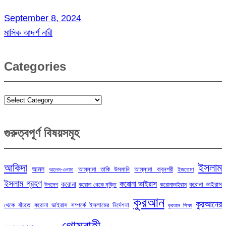
September 8, 2024
মাসিক আদর্শ নারী
Categories
Categories
গুরুত্বপূর্ণ বিষয়সমূহ
ইসলাম
আকিদা
আমল
আল্লামা তাকি উসমানি
আল্লামা বাবুনগরী
ইজতেমা
আলেম-ওলামা
ইসলাম গ্রহণ
করোনা ভাইরাস
করোনা
করোনা ভাইরাস
উপদেশ
করোনা থেকে মুক্তি
করোনাভাইরাস
কুরআন
কুরআনের
থেকে বাঁচতে
করোনা ভাইরাস সম্পর্কে ইসলামের নির্দেশনা
কুরআন শিক্ষা
গোমরাহী