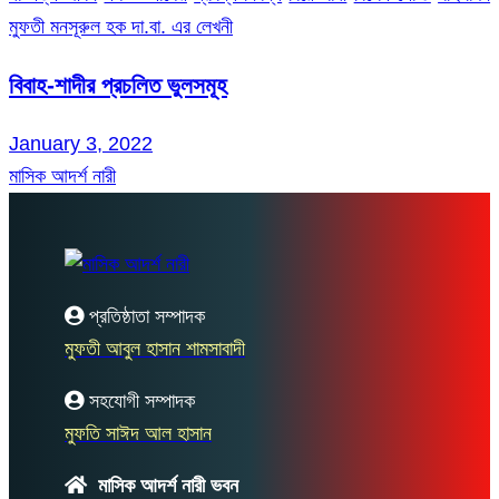
মুফতী মনসূরুল হক দা.বা. এর লেখনী
বিবাহ-শাদীর প্রচলিত ভুলসমূহ
January 3, 2022
মাসিক আদর্শ নারী
প্রতিষ্ঠাতা সম্পাদক
মুফতী আবুল হাসান শামসাবাদী
সহযোগী সম্পাদক
মুফতি সাঈদ আল হাসান
মাসিক আদর্শ নারী ভবন