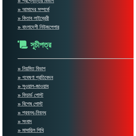
» প্রশ্নোত্তর বিভাগ
» আমাদের সম্পর্কে
» কিতাব লাইব্রেরী
» বাংলাদেশী নিউজপেপার
সূচীপত্র
» নিয়মিত বিভাগ
» গবেষণা প্রতিবেদন
» সুওয়াল-জাওয়াব
» ফিচার্ড পোস্ট
» বিশেষ পোস্ট
» প্রবন্ধ-নিবন্ধ
» সংবাদ
» মাসায়িল শিখি