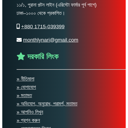
১১/১, পুরানা পল্টন লাইন (এরিস্টো ফার্মার পূর্ব পাশে)
ঢাকা–১০০০ থেকে প্রকাশিত।
+880 1715-039399
monthlynari@gmail.com
দরকারি লিংক
» নীতিমালা
» যোগাযোগ
» মতামত
» অভিযোগ, অনুরোধ, পরামর্শ, মতামত
» আপনিও লিখুন
» প্রশ্ন করুন