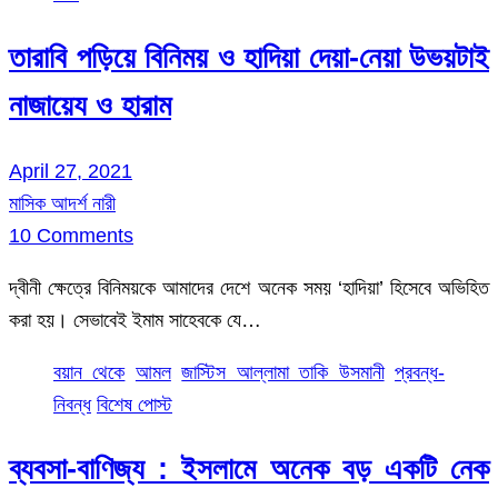
তারাবি পড়িয়ে বিনিময় ও হাদিয়া দেয়া-নেয়া উভয়টাই
নাজায়েয ও হারাম
April 27, 2021
মাসিক আদর্শ নারী
10 Comments
দ্বীনী ক্ষেত্রে বিনিময়কে আমাদের দেশে অনেক সময় ‘হাদিয়া’ হিসেবে অভিহিত
করা হয়। সেভাবেই ইমাম সাহেবকে যে…
বয়ান থেকে
আমল
জাস্টিস আল্লামা তাকি উসমানী
প্রবন্ধ-
নিবন্ধ
বিশেষ পোস্ট
ব্যবসা-বাণিজ্য : ইসলামে অনেক বড় একটি নেক