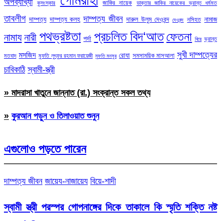
অপব্যাখ্যা
জাকির নায়েক
কুসংস্কার
ডাক্তার জাকির নায়েকের ভ্রান্ত ধর্মমত
তাবলীগ
দাম্পত্য জীবন
দাম্পত্য
দাম্পত্য কলহ
দারুল উলুম দেওবন্দ
নামাজ
নসিহত
দেওবন্দ
পথভ্রষ্টতা
প্রচলিত বিদ‘আত
ফেতনা
নামায
নারী
পর্দা
ভ্রান্ত
বিয়ে
সুখী দাম্পত্যের
মসজিদ
রোযা
সমসাময়িক মাসআলা
মতবাদ
মুফতি লুৎফুর রহমান ফরায়েজী
মুফতি মনসুর
চাবিকাঠি
স্বামী-স্ত্রী
» মাদরাসা খাতুনে জান্নাত (রা.) সংক্রান্ত সকল তথ্য
»
কুরআন পড়ুন ও তিলাওয়াত শুনুন
এগুলোও পড়তে পারেন
দাম্পত্য জীবন
জায়েয-নাজায়েয
বিয়ে-শাদী
স্বামী স্ত্রী পরস্পর গোপনাঙ্গের দিকে তাকালে কি স্মৃতি শক্তি নষ্ট