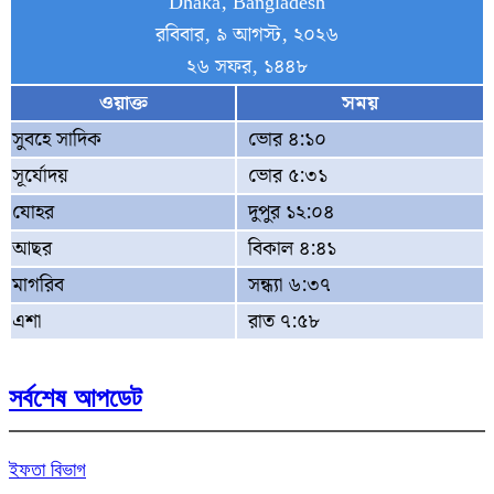
Dhaka, Bangladesh
রবিবার, ৯ আগস্ট, ২০২৬
২৬ সফর, ১৪৪৮
ওয়াক্ত
সময়
সুবহে সাদিক
ভোর ৪:১০
সূর্যোদয়
ভোর ৫:৩১
যোহর
দুপুর ১২:০৪
আছর
বিকাল ৪:৪১
মাগরিব
সন্ধ্যা ৬:৩৭
এশা
রাত ৭:৫৮
সর্বশেষ আপডেট
ইফতা বিভাগ