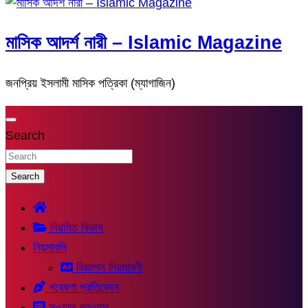
মাসিক আদর্শ নারী – Islamic Magazine
জনপ্রিয় ইসলামী মাসিক পত্রিকা (ম্যাগাজিন)
Search
Search
নিয়মিত বিভাগ
নিয়মাবলি
বিজ্ঞাপন নিয়মাবলী
গবেষণা প্রতিবেদন
সুওয়াল-জাওয়াব