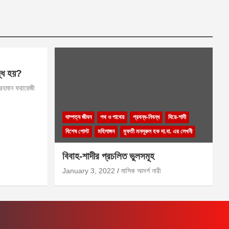
দ্ধ হয়?
 রহমান ফরায়েজী
দাম্পত্য জীবন
পথ ও পাথেয়
প্রবন্ধ-নিবন্ধ
বিয়ে-শাদী
বিশেষ পোস্ট
মহিলাঙ্গন
মুফতী মনসূরুল হক দা.বা. এর লেখনী
বিবাহ-শাদীর প্রচলিত ভুলসমূহ
January 3, 2022
মাসিক আদর্শ নারী