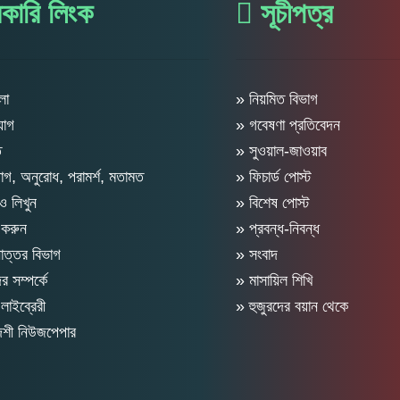
কারি লিংক
সূচীপত্র
লা
» নিয়মিত বিভাগ
যোগ
» গবেষণা প্রতিবেদন
ত
» সুওয়াল-জাওয়াব
গ, অনুরোধ, পরামর্শ, মতামত
» ফিচার্ড পোস্ট
 লিখুন
» বিশেষ পোস্ট
 করুন
» প্রবন্ধ-নিবন্ধ
োত্তর বিভাগ
» সংবাদ
 সম্পর্কে
» মাসায়িল শিখি
লাইব্রেরী
» হুজুরদের বয়ান থেকে
দেশী নিউজপেপার