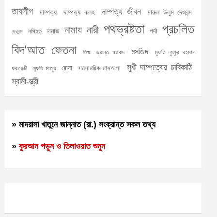
তাবলীগ
দাম্পত্য জীবন
দাম্পত্য
দাম্পত্য কলহ
দারুল উলুম দেওবন্দ
পথভ্রষ্টতা
প্রচলিত
নামায
নারী
নামাজ
পর্দা
নসিহত
দেওবন্দ
বিদ‘আত
ফেতনা
মসজিদ
ভ্রান্ত মতবাদ
মুফতি লুৎফুর রহমান
বিয়ে
সুখী দাম্পত্যের চাবিকাঠি
রোযা
সমসাময়িক মাসআলা
ফরায়েজী
মুফতি মনসুর
স্বামী-স্ত্রী
» মাদরাসা খাতুনে জান্নাত (রা.) সংক্রান্ত সকল তথ্য
»
কুরআন পড়ুন ও তিলাওয়াত শুনুন