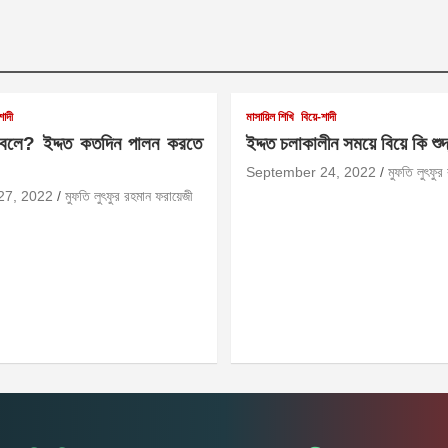
শাদী
মাসায়িল শিখি
বিয়ে-শাদী
 বলে? ইদ্দত কতদিন পালন করতে
ইদ্দত চলাকালীন সময়ে বিয়ে কি শু
September 24, 2022
মুফতি লুৎফুর
27, 2022
মুফতি লুৎফুর রহমান ফরায়েজী