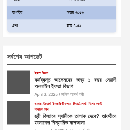
মাগরিব
সন্ধ্যা ৬:৩৮
এশা
রাত ৭:৫৯
সর্বশেষ আপডেট
ইফতা বিভাগ
কর্মব্যস্ত আলেমদের জন্য ১ বছর মেয়াদী
অনলাইন ইফতা বিভাগ
April 3, 2025
মাসিক আদর্শ নারী
তালাক-ডিভোর্স
ইসলামী জীবনধারা
ফিচার্ড পোস্ট
বিশেষ পোস্ট
মাসায়িল শিখি
স্ত্রী কিভাবে স্বামীকে তালাক দেবে? তাফয়ীযে
তালাকের বিস্তারিত মাসআলা