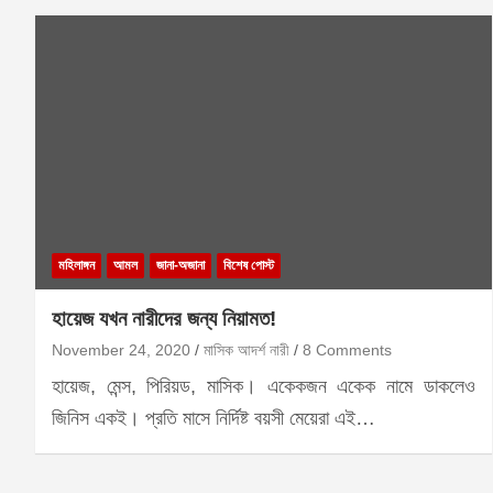
মহিলাঙ্গন
আমল
জানা-অজানা
বিশেষ পোস্ট
হায়েজ যখন নারীদের জন্য নিয়ামত!
November 24, 2020
মাসিক আদর্শ নারী
8 Comments
হায়েজ, মেন্স, পিরিয়ড, মাসিক। একেকজন একেক নামে ডাকলেও
জিনিস একই। প্রতি মাসে নির্দিষ্ট বয়সী মেয়েরা এই…