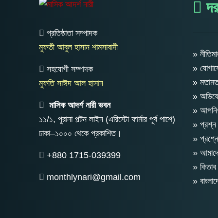
দর
প্রতিষ্ঠাতা সম্পাদক
মুফতী আবুল হাসান শামসাবাদী
» নীতিমা
» যোগা
সহযোগী সম্পাদক
» মতাম
মুফতি সাঈদ আল হাসান
» অভিযো
মাসিক আদর্শ নারী ভবন
» আপনিও
১১/১, পুরানা পল্টন লাইন (এরিস্টো ফার্মার পূর্ব পাশে)
» প্রশ্ন
ঢাকা–১০০০ থেকে প্রকাশিত।
» প্রশ্ন
» আমাদের
+880 1715-039399
» কিতাব 
monthlynari@gmail.com
» বাংলা