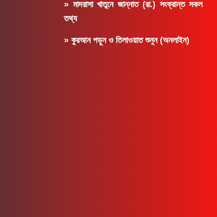
» মাদরাসা খাতুনে জান্নাত (রা.) সংক্রান্ত সকল
তথ্য
» কুরআন পড়ুন ও তিলাওয়াত শুনুন (অনলাইন)