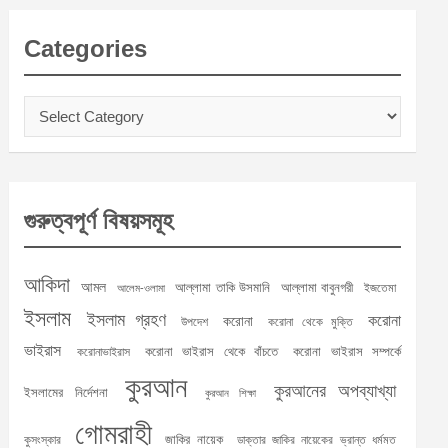
Categories
Categories
গুরুত্বপূর্ণ বিষয়সমূহ
আকিদা
আমল
আল্লামা তাকি উসমানি
আল্লামা বাবুনগরী
ইজতেমা
আলেম-ওলামা
ইসলাম
ইসলাম গ্রহণ
করোনা
করোনা
উপদেশ
করোনা থেকে মুক্তি
ভাইরাস
করোনা ভাইরাস থেকে বাঁচতে
করোনা ভাইরাস সম্পর্কে
করোনাভাইরাস
কুরআন
কুরআনের অপব্যাখ্যা
ইসলামের নির্দেশনা
কুরআন শিক্ষা
গোমরাহী
জাকির নায়েক
কুসংস্কার
ডাক্তার জাকির নায়েকের ভ্রান্ত ধর্মমত