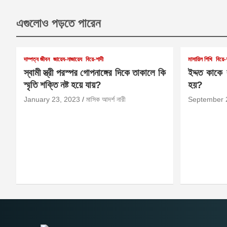
এগুলোও পড়তে পারেন
দাম্পত্য জীবন
জায়েয-নাজায়েয
বিয়ে-শাদী
মাসায়িল শিখি
বিয়ে-
স্বামী স্ত্রী পরস্পর গোপনাঙ্গের দিকে তাকালে কি
ইদ্দত কাকে
স্মৃতি শক্তি নষ্ট হয়ে যায়?
হয়?
January 23, 2023
মাসিক আদর্শ নারী
September 