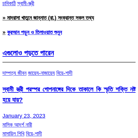
চাবিকাঠি
স্বামী-স্ত্রী
» মাদরাসা খাতুনে জান্নাত (রা.) সংক্রান্ত সকল তথ্য
»
কুরআন পড়ুন ও তিলাওয়াত শুনুন
এগুলোও পড়তে পারেন
দাম্পত্য জীবন
জায়েয-নাজায়েয
বিয়ে-শাদী
স্বামী স্ত্রী পরস্পর গোপনাঙ্গের দিকে তাকালে কি স্মৃতি শক্তি নষ্ট
হয়ে যায়?
January 23, 2023
মাসিক আদর্শ নারী
মাসায়িল শিখি
বিয়ে-শাদী