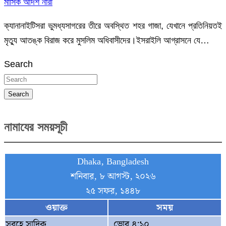
মাসিক আদর্শ নারী
ক্যানানাইটিসরা ভুমধ্যসাগরের তীরে অবস্থিত শহর গাজা, যেখানে প্রতিনিয়তই
মৃত্যু আতঙ্ক বিরাজ করে মুসলিম অধিবাসীদের।ইসরাইলি আগ্রাসনে যে…
Search
Search
নামাযের সময়সূচী
Dhaka, Bangladesh
শনিবার, ৮ আগস্ট, ২০২৬
২৫ সফর, ১৪৪৮
ওয়াক্ত
সময়
সুবহে সাদিক
ভোর ৪:১০