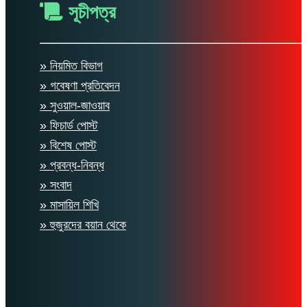
সূচীপত্র
» নিয়মিত বিভাগ
» গবেষণা প্রতিবেদন
» সুওয়াল-জাওয়াব
» ফিচার্ড পোস্ট
» বিশেষ পোস্ট
» প্রবন্ধ-নিবন্ধ
» সংবাদ
» মাসায়িল শিখি
» হুজুরদের বয়ান থেকে