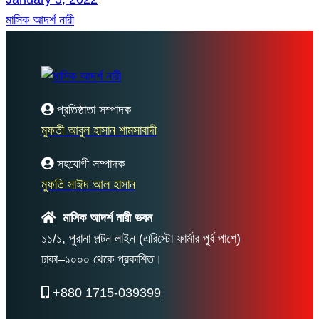
মাসিক আদর্শ নারী
প্রতিষ্ঠাতা সম্পাদক
মুফতী আবুল হাসান শামসাবাদী
সহযোগী সম্পাদক
মুফতি সাঈদ আল হাসান
মাসিক আদর্শ নারী ভবন
১১/১, পুরানা পল্টন লাইন (এরিস্টো ফার্মার পূর্ব পাশে)
ঢাকা–১০০০ থেকে প্রকাশিত।
+880 1715-039399