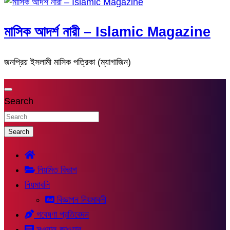
মাসিক আদর্শ নারী – Islamic Magazine
জনপ্রিয় ইসলামী মাসিক পত্রিকা (ম্যাগাজিন)
Search
Search
নিয়মিত বিভাগ
নিয়মাবলি
বিজ্ঞাপন নিয়মাবলী
গবেষণা প্রতিবেদন
সুওয়াল-জাওয়াব