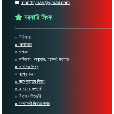
monthlynari@gmail.com
দরকারি লিংক
» নীতিমালা
» যোগাযোগ
» মতামত
» অভিযোগ, অনুরোধ, পরামর্শ, মতামত
» আপনিও লিখুন
» প্রশ্ন করুন
» প্রশ্নোত্তর বিভাগ
» আমাদের সম্পর্কে
» কিতাব লাইব্রেরী
» বাংলাদেশী নিউজপেপার