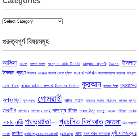
Categories
Categories
গুরুত্বপূর্ণ বিষয়সমূহ
ইসলাম
আকিদা
আমল
আল্লামা তাকি উসমানি
আল্লামা বাবুনগরী
ইজতেমা
আলেম-ওলামা
ইসলাম গ্রহণ
করোনা ভাইরাস
করোনা
করোনা ভাইরাস
উপদেশ
করোনা থেকে মুক্তি
করোনাভাইরাস
কুরআন
কুরআনের
থেকে বাঁচতে
করোনা ভাইরাস সম্পর্কে ইসলামের নির্দেশনা
কুরআন শিক্ষা
গোমরাহী
অপব্যাখ্যা
জাকির নায়েক
কুসংস্কার
ডাক্তার জাকির নায়েকের ভ্রান্ত ধর্মমত
তাবলীগ
দাম্পত্য জীবন
দাম্পত্য
দাম্পত্য কলহ
দারুল উলুম দেওবন্দ
নামাজ
নসিহত
দেওবন্দ
পথভ্রষ্টতা
প্রচলিত বিদ‘আত
ফেতনা
নামায
নারী
পর্দা
ভ্রান্ত
বিয়ে
সুখী দাম্পত্যের
মসজিদ
রোযা
সমসাময়িক মাসআলা
মতবাদ
মুফতি লুৎফুর রহমান ফরায়েজী
মুফতি মনসুর