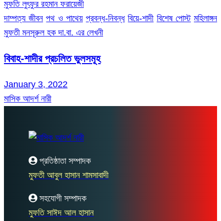
মুফতি লুৎফুর রহমান ফরায়েজী
দাম্পত্য জীবন
পথ ও পাথেয়
প্রবন্ধ-নিবন্ধ
বিয়ে-শাদী
বিশেষ পোস্ট
মহিলাঙ্গন
মুফতী মনসূরুল হক দা.বা. এর লেখনী
বিবাহ-শাদীর প্রচলিত ভুলসমূহ
January 3, 2022
মাসিক আদর্শ নারী
প্রতিষ্ঠাতা সম্পাদক
মুফতী আবুল হাসান শামসাবাদী
সহযোগী সম্পাদক
মুফতি সাঈদ আল হাসান