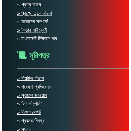
» প্রশ্ন করুন
» প্রশ্নোত্তর বিভাগ
» আমাদের সম্পর্কে
» কিতাব লাইব্রেরী
» বাংলাদেশী নিউজপেপার
সূচীপত্র
» নিয়মিত বিভাগ
» গবেষণা প্রতিবেদন
» সুওয়াল-জাওয়াব
» ফিচার্ড পোস্ট
» বিশেষ পোস্ট
» প্রবন্ধ-নিবন্ধ
» সংবাদ