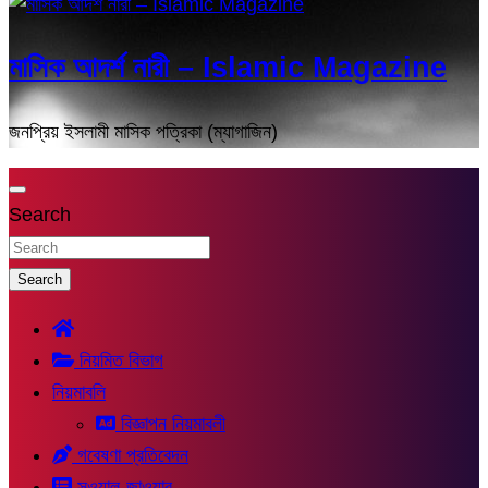
মাসিক আদর্শ নারী – Islamic Magazine
জনপ্রিয় ইসলামী মাসিক পত্রিকা (ম্যাগাজিন)
Search
Search
নিয়মিত বিভাগ
নিয়মাবলি
বিজ্ঞাপন নিয়মাবলী
গবেষণা প্রতিবেদন
সুওয়াল-জাওয়াব