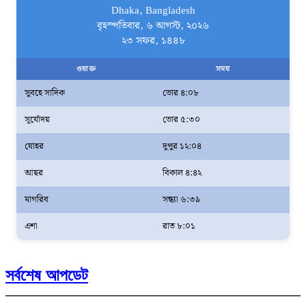
Dhaka, Bangladesh
বৃহস্পতিবার, ৬ আগস্ট, ২০২৬
২৩ সফর, ১৪৪৮
ওয়াক্ত
সময়
সুবহে সাদিক
ভোর ৪:০৮
সূর্যোদয়
ভোর ৫:৩০
যোহর
দুপুর ১২:০৪
আছর
বিকাল ৪:৪২
মাগরিব
সন্ধ্যা ৬:৩৯
এশা
রাত ৮:০১
সর্বশেষ আপডেট