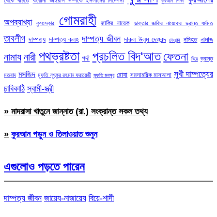
থেকে বাঁচতে
করোনা ভাইরাস সম্পর্কে ইসলামের নির্দেশনা
কুরআন শিক্ষা
গোমরাহী
অপব্যাখ্যা
জাকির নায়েক
কুসংস্কার
ডাক্তার জাকির নায়েকের ভ্রান্ত ধর্মমত
তাবলীগ
দাম্পত্য জীবন
দাম্পত্য
দাম্পত্য কলহ
দারুল উলুম দেওবন্দ
নামাজ
নসিহত
দেওবন্দ
পথভ্রষ্টতা
প্রচলিত বিদ‘আত
ফেতনা
নামায
নারী
পর্দা
ভ্রান্ত
বিয়ে
সুখী দাম্পত্যের
মসজিদ
রোযা
সমসাময়িক মাসআলা
মতবাদ
মুফতি লুৎফুর রহমান ফরায়েজী
মুফতি মনসুর
চাবিকাঠি
স্বামী-স্ত্রী
» মাদরাসা খাতুনে জান্নাত (রা.) সংক্রান্ত সকল তথ্য
»
কুরআন পড়ুন ও তিলাওয়াত শুনুন
এগুলোও পড়তে পারেন
দাম্পত্য জীবন
জায়েয-নাজায়েয
বিয়ে-শাদী