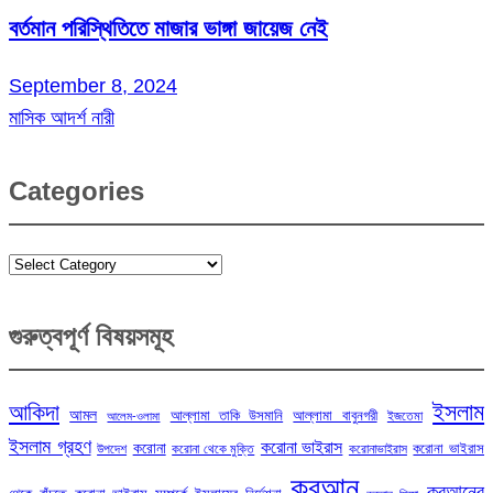
বর্তমান পরিস্থিতিতে মাজার ভাঙ্গা জায়েজ নেই
September 8, 2024
মাসিক আদর্শ নারী
Categories
Categories
গুরুত্বপূর্ণ বিষয়সমূহ
ইসলাম
আকিদা
আমল
আল্লামা তাকি উসমানি
আল্লামা বাবুনগরী
ইজতেমা
আলেম-ওলামা
ইসলাম গ্রহণ
করোনা ভাইরাস
করোনা
করোনা ভাইরাস
উপদেশ
করোনা থেকে মুক্তি
করোনাভাইরাস
কুরআন
কুরআনের