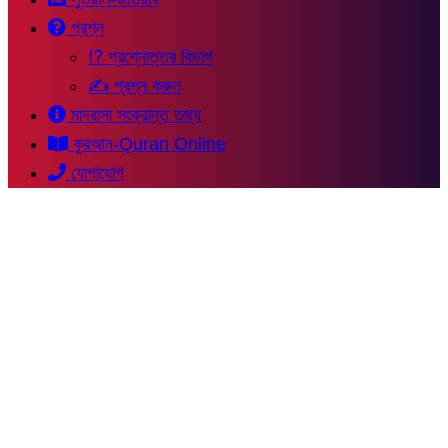
প্রশ্ন
⁉ প্রশ্নোত্তর বিভাগ
✍ প্রশ্ন করুন
মাদরাসা সংক্রান্ত তথ্য
কুরআন-Quran Online
যোগাযোগ