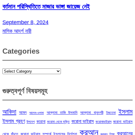
বর্তমান পরিস্থিতিতে মাজার ভাঙ্গা জায়েজ নেই
September 8, 2024
মাসিক আদর্শ নারী
Categories
Categories
গুরুত্বপূর্ণ বিষয়সমূহ
ইসলাম
আকিদা
আমল
আল্লামা তাকি উসমানি
আল্লামা বাবুনগরী
ইজতেমা
আলেম-ওলামা
ইসলাম গ্রহণ
করোনা ভাইরাস
করোনা
করোনা ভাইরাস
উপদেশ
করোনা থেকে মুক্তি
করোনাভাইরাস
কুরআন
কুরআনের
থেকে বাঁচতে
করোনা ভাইরাস সম্পর্কে ইসলামের নির্দেশনা
কুরআন শিক্ষা