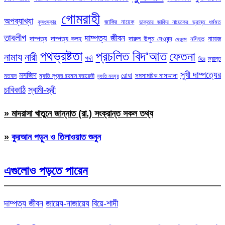
গোমরাহী
অপব্যাখ্যা
জাকির নায়েক
কুসংস্কার
ডাক্তার জাকির নায়েকের ভ্রান্ত ধর্মমত
তাবলীগ
দাম্পত্য জীবন
দাম্পত্য
দাম্পত্য কলহ
দারুল উলুম দেওবন্দ
নামাজ
নসিহত
দেওবন্দ
পথভ্রষ্টতা
প্রচলিত বিদ‘আত
ফেতনা
নামায
নারী
পর্দা
ভ্রান্ত
বিয়ে
সুখী দাম্পত্যের
মসজিদ
রোযা
সমসাময়িক মাসআলা
মতবাদ
মুফতি লুৎফুর রহমান ফরায়েজী
মুফতি মনসুর
চাবিকাঠি
স্বামী-স্ত্রী
» মাদরাসা খাতুনে জান্নাত (রা.) সংক্রান্ত সকল তথ্য
»
কুরআন পড়ুন ও তিলাওয়াত শুনুন
এগুলোও পড়তে পারেন
দাম্পত্য জীবন
জায়েয-নাজায়েয
বিয়ে-শাদী