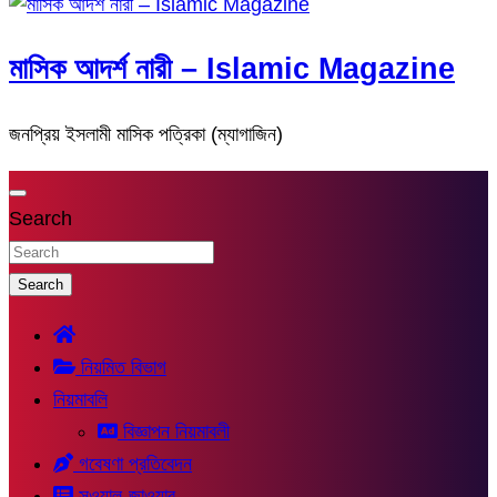
মাসিক আদর্শ নারী – Islamic Magazine
জনপ্রিয় ইসলামী মাসিক পত্রিকা (ম্যাগাজিন)
Search
Search
নিয়মিত বিভাগ
নিয়মাবলি
বিজ্ঞাপন নিয়মাবলী
গবেষণা প্রতিবেদন
সুওয়াল-জাওয়াব