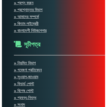
» প্রশ্ন করুন
» প্রশ্নোত্তর বিভাগ
» আমাদের সম্পর্কে
» কিতাব লাইব্রেরী
» বাংলাদেশী নিউজপেপার
সূচীপত্র
» নিয়মিত বিভাগ
» গবেষণা প্রতিবেদন
» সুওয়াল-জাওয়াব
» ফিচার্ড পোস্ট
» বিশেষ পোস্ট
» প্রবন্ধ-নিবন্ধ
» সংবাদ