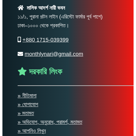
মাসিক আদর্শ নারী ভবন
১১/১, পুরানা পল্টন লাইন (এরিস্টো ফার্মার পূর্ব পাশে)
ঢাকা–১০০০ থেকে প্রকাশিত।
+880 1715-039399
monthlynari@gmail.com
দরকারি লিংক
» নীতিমালা
» যোগাযোগ
» মতামত
» অভিযোগ, অনুরোধ, পরামর্শ, মতামত
» আপনিও লিখুন