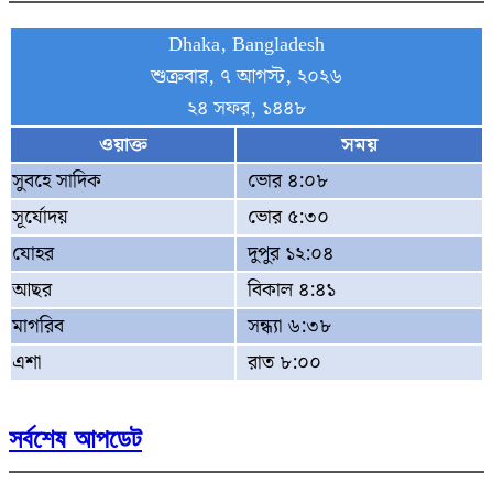
Dhaka, Bangladesh
শুক্রবার, ৭ আগস্ট, ২০২৬
২৪ সফর, ১৪৪৮
ওয়াক্ত
সময়
সুবহে সাদিক
ভোর ৪:০৮
সূর্যোদয়
ভোর ৫:৩০
যোহর
দুপুর ১২:০৪
আছর
বিকাল ৪:৪১
মাগরিব
সন্ধ্যা ৬:৩৮
এশা
রাত ৮:০০
সর্বশেষ আপডেট