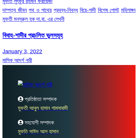
মুফতি লুৎফুর রহমান ফরায়েজী
দাম্পত্য জীবন
পথ ও পাথেয়
প্রবন্ধ-নিবন্ধ
বিয়ে-শাদী
বিশেষ পোস্ট
মহিলাঙ্গন
মুফতী মনসূরুল হক দা.বা. এর লেখনী
বিবাহ-শাদীর প্রচলিত ভুলসমূহ
January 3, 2022
মাসিক আদর্শ নারী
প্রতিষ্ঠাতা সম্পাদক
মুফতী আবুল হাসান শামসাবাদী
সহযোগী সম্পাদক
মুফতি সাঈদ আল হাসান