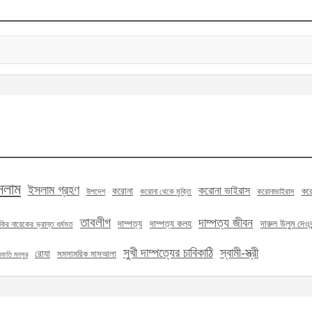
সলাম
ইসলাম গ্রহণ
করোনা ভাইরাস
করোনা
করো
উপদেশ
করোনা থেকে মুক্তি
করোনাভাইরাস
তাবলীগ
দাম্পত্য জীবন
দাম্পত্য
দাম্পত্য কলহ
দারুল উলুম দেওবন
কির নায়েকের ভ্রান্ত ধর্মমত
সুখী দাম্পত্যের চাবিকাঠি
স্বামী-স্ত্রী
রোযা
সমসাময়িক মাসআলা
মুফতি মনসুর