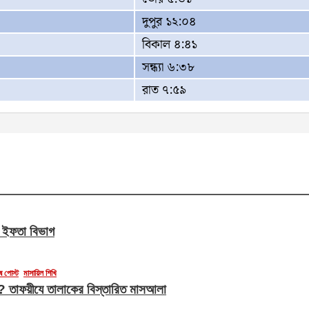
দুপুর ১২:০৪
বিকাল ৪:৪১
সন্ধ্যা ৬:৩৮
রাত ৭:৫৯
ন ইফতা বিভাগ
ষ পোস্ট
মাসায়িল শিখি
েবে? তাফয়ীযে তালাকের বিস্তারিত মাসআলা