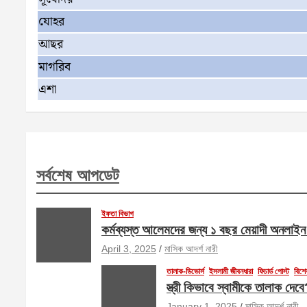
যোহর
আছর
মাগরিব
এশা
সর্বশেষ আপডেট
ইফতা বিভাগ
কর্মব্যস্ত আলেমদের জন্য ১ বছর মেয়াদী অনলাই
April 3, 2025
মাসিক আদর্শ নারী
তালাক-ডিভোর্স
ইসলামী জীবনধারা
ফিচার্ড পোস্ট
বিশে
স্ত্রী কিভাবে স্বামীকে তালাক দ
January 1, 2025
মাসিক আদর্শ নারী