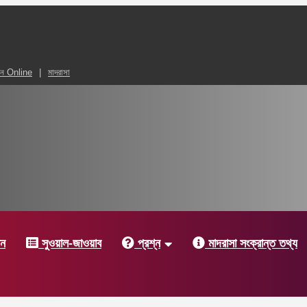
আন Online
মাদরাসা
ic Magazine
দন
সুওয়াল-জাওয়াব
প্রশ্ন
মাদরাসা সংক্রান্ত তথ্য