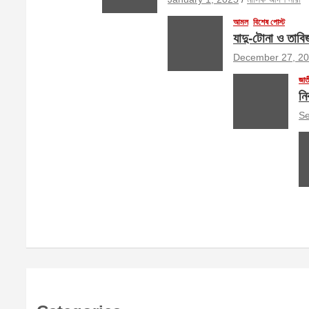
আমল
বিশেষ পোস্ট
যাদু-টোনা ও তাবি
December 27, 2
জাত
নি
Se