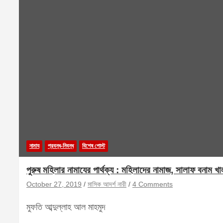
নামায
প্রবন্ধ-নিবন্ধ
বিশেষ পোস্ট
পুরুষ মহিলার নামাযের পার্থক্য : মহিলাদের নামাজ, সালাফ বনাম খা
October 27, 2019
মাসিক আদর্শ নারী
4 Comments
মুফতি আব্দুল্লাহ আল মাহমুদ