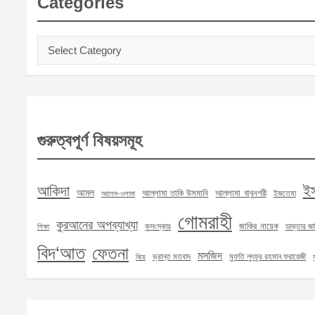
Categories
Categories
গুরুত্বপূর্ণ বিষয়সমূহ
ই
আকিদা
আমল
আল্লামা তাকি উসমানি
আল্লামা বাবুনগরী
ইজতেমা
আলেম-ওলামা
গোমরাহী
কুরআনের অপব্যাখ্যা
জাকির নায়েক
কুসংস্কার
ডাক্তার জা
শিক্ষা
বিদ‘আত
ফেতনা
মসজিদ
ভ্রান্ত মতবাদ
মুফতি লুৎফুর রহমান ফরায়েজী
বিয়ে