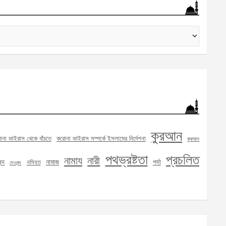
কুরআন
না ভাইরাস থেকে বাঁচতে
করোনা ভাইরাস সম্পর্কে ইসলামের নির্দেশনা
কুরআন
পথভ্রষ্টতা
প্রচলিত
নামায
নারী
্দ
নামাজ
পর্দা
নসিহত
দেওবন্দ