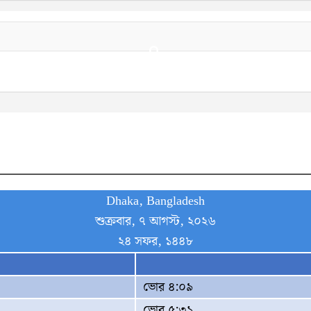
Dhaka, Bangladesh
শুক্রবার, ৭ আগস্ট, ২০২৬
২৪ সফর, ১৪৪৮
ভোর ৪:০৯
ভোর ৫:৩১