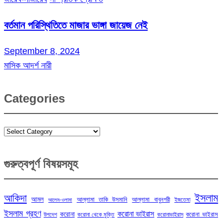
বর্তমান পরিস্থিতিতে মাজার ভাঙ্গা জায়েজ নেই
September 8, 2024
মাসিক আদর্শ নারী
Categories
Categories
গুরুত্বপূর্ণ বিষয়সমূহ
ইসলাম
আকিদা
আমল
আল্লামা তাকি উসমানি
আল্লামা বাবুনগরী
ইজতেমা
আলেম-ওলামা
ইসলাম গ্রহণ
করোনা ভাইরাস
করোনা
করোনা ভাইরাস
উপদেশ
করোনা থেকে মুক্তি
করোনাভাইরাস