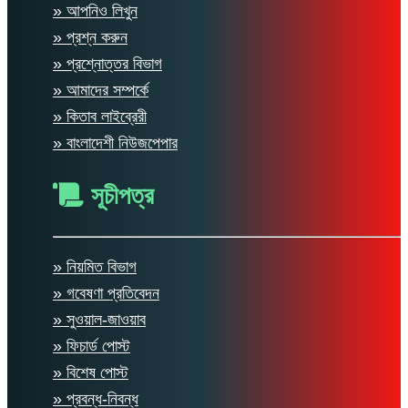
» আপনিও লিখুন
» প্রশ্ন করুন
» প্রশ্নোত্তর বিভাগ
» আমাদের সম্পর্কে
» কিতাব লাইব্রেরী
» বাংলাদেশী নিউজপেপার
সূচীপত্র
» নিয়মিত বিভাগ
» গবেষণা প্রতিবেদন
» সুওয়াল-জাওয়াব
» ফিচার্ড পোস্ট
» বিশেষ পোস্ট
» প্রবন্ধ-নিবন্ধ