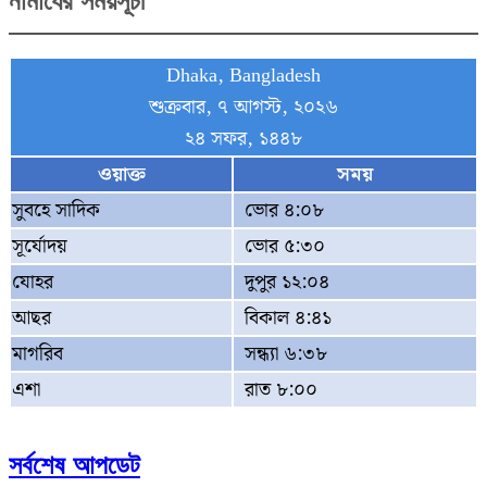
নামাযের সময়সূচী
Dhaka, Bangladesh
শুক্রবার, ৭ আগস্ট, ২০২৬
২৪ সফর, ১৪৪৮
ওয়াক্ত
সময়
সুবহে সাদিক
ভোর ৪:০৮
সূর্যোদয়
ভোর ৫:৩০
যোহর
দুপুর ১২:০৪
আছর
বিকাল ৪:৪১
মাগরিব
সন্ধ্যা ৬:৩৮
এশা
রাত ৮:০০
সর্বশেষ আপডেট