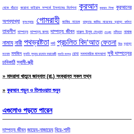
কুরআন
কুরআনের
থেকে বাঁচতে
করোনা ভাইরাস সম্পর্কে ইসলামের নির্দেশনা
কুরআন শিক্ষা
গোমরাহী
অপব্যাখ্যা
জাকির নায়েক
কুসংস্কার
ডাক্তার জাকির নায়েকের ভ্রান্ত ধর্মমত
তাবলীগ
দাম্পত্য জীবন
দাম্পত্য
দাম্পত্য কলহ
দারুল উলুম দেওবন্দ
নামাজ
নসিহত
দেওবন্দ
পথভ্রষ্টতা
প্রচলিত বিদ‘আত
ফেতনা
নামায
নারী
পর্দা
ভ্রান্ত
বিয়ে
সুখী দাম্পত্যের
মসজিদ
রোযা
সমসাময়িক মাসআলা
মতবাদ
মুফতি লুৎফুর রহমান ফরায়েজী
মুফতি মনসুর
চাবিকাঠি
স্বামী-স্ত্রী
» মাদরাসা খাতুনে জান্নাত (রা.) সংক্রান্ত সকল তথ্য
»
কুরআন পড়ুন ও তিলাওয়াত শুনুন
এগুলোও পড়তে পারেন
দাম্পত্য জীবন
জায়েয-নাজায়েয
বিয়ে-শাদী