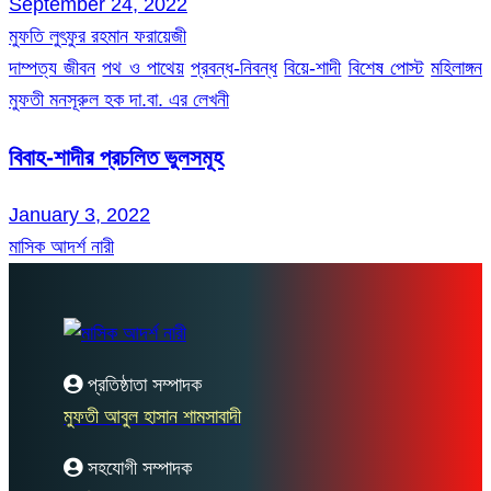
September 24, 2022
মুফতি লুৎফুর রহমান ফরায়েজী
দাম্পত্য জীবন
পথ ও পাথেয়
প্রবন্ধ-নিবন্ধ
বিয়ে-শাদী
বিশেষ পোস্ট
মহিলাঙ্গন
মুফতী মনসূরুল হক দা.বা. এর লেখনী
বিবাহ-শাদীর প্রচলিত ভুলসমূহ
January 3, 2022
মাসিক আদর্শ নারী
প্রতিষ্ঠাতা সম্পাদক
মুফতী আবুল হাসান শামসাবাদী
সহযোগী সম্পাদক