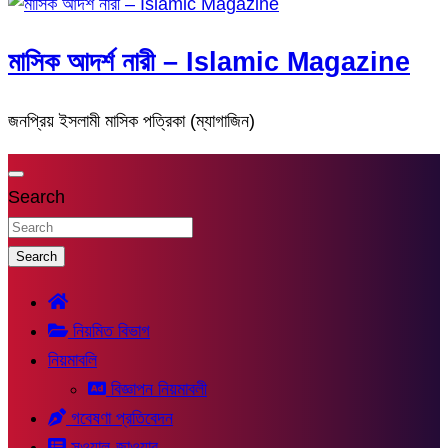
মাসিক আদর্শ নারী – Islamic Magazine
জনপ্রিয় ইসলামী মাসিক পত্রিকা (ম্যাগাজিন)
Search
Search
নিয়মিত বিভাগ
নিয়মাবলি
বিজ্ঞাপন নিয়মাবলী
গবেষণা প্রতিবেদন
সুওয়াল-জাওয়াব