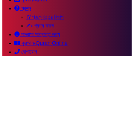
প্রশ্ন
⁉ প্রশ্নোত্তর বিভাগ
✍ প্রশ্ন করুন
মাদরাসা সংক্রান্ত তথ্য
কুরআন-Quran Online
যোগাযোগ