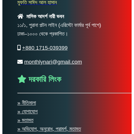
মুফতি সাঈদ আল হাসান
মাসিক আদর্শ নারী ভবন
১১/১, পুরানা পল্টন লাইন (এরিস্টো ফার্মার পূর্ব পাশে)
ঢাকা–১০০০ থেকে প্রকাশিত।
+880 1715-039399
monthlynari@gmail.com
দরকারি লিংক
» নীতিমালা
» যোগাযোগ
» মতামত
» অভিযোগ, অনুরোধ, পরামর্শ, মতামত