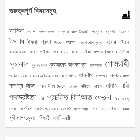
গুরুত্বপূর্ণ বিষয়সমূহ
আকিদা
আমল
আল্লামা তাকি উসমানি
আল্লামা বাবুনগরী
ইজতেমা
আলেম-ওলামা
ইসলাম
ইসলাম গ্রহণ
করোনা ভাইরাস
করোনা
উপদেশ
করোনা থেকে মুক্তি
করোনা ভাইরাস থেকে বাঁচতে
করোনা ভাইরাস সম্পর্কে ইসলামের নির্দেশনা
করোনাভাইরাস
গোমরাহী
কুরআন
কুরআনের অপব্যাখ্যা
কুসংস্কার
কুরআন শিক্ষা
তাবলীগ
দাম্পত্য
দাম্পত্য কলহ
জাকির নায়েক
ডাক্তার জাকির নায়েকের ভ্রান্ত ধর্মমত
নামায
নারী
দাম্পত্য জীবন
দারুল উলুম দেওবন্দ
নামাজ
নসিহত
দেওবন্দ
পথভ্রষ্টতা
প্রচলিত বিদ‘আত
ফেতনা
পর্দা
ভ্রান্ত
বিয়ে
মসজিদ
রোযা
সমসাময়িক মাসআলা
মতবাদ
মুফতি লুৎফুর রহমান ফরায়েজী
মুফতি মনসুর
সুখী দাম্পত্যের চাবিকাঠি
স্বামী-স্ত্রী