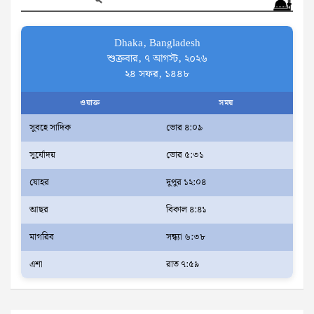
h
Dhaka, Bangladesh
শুক্রবার, ৭ আগস্ট, ২০২৬
২৪ সফর, ১৪৪৮
ওয়াক্ত
সময়
সুবহে সাদিক
ভোর ৪:০৯
সূর্যোদয়
ভোর ৫:৩১
যোহর
দুপুর ১২:০৪
আছর
বিকাল ৪:৪১
মাগরিব
সন্ধ্যা ৬:৩৮
এশা
রাত ৭:৫৯