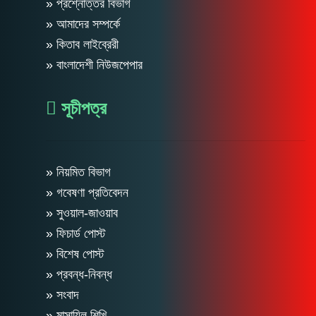
» প্রশ্নোত্তর বিভাগ
» আমাদের সম্পর্কে
» কিতাব লাইব্রেরী
» বাংলাদেশী নিউজপেপার
সূচীপত্র
» নিয়মিত বিভাগ
» গবেষণা প্রতিবেদন
» সুওয়াল-জাওয়াব
» ফিচার্ড পোস্ট
» বিশেষ পোস্ট
» প্রবন্ধ-নিবন্ধ
» সংবাদ
» মাসায়িল শিখি