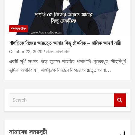
দাম্পত্য জীবন
শাশুড়িকে নিজের আয়ত্তে আনার কিছু টেকনিক – মাসিক আদর্শ নারী
October 22, 2020
মাসিক আদর্শ নারী
একটি সুখী সংসার গড়ে তুলতে শাশুড়ির পাশাপাশি পুত্রবধূর সৌহার্দপূর্ণ
ভূমিকা অপরিহার্য। শাশুড়িকে কিভাবে নিজের আয়ত্তে আনা…
S
e
a
r
নামাযের সময়সূচী
c