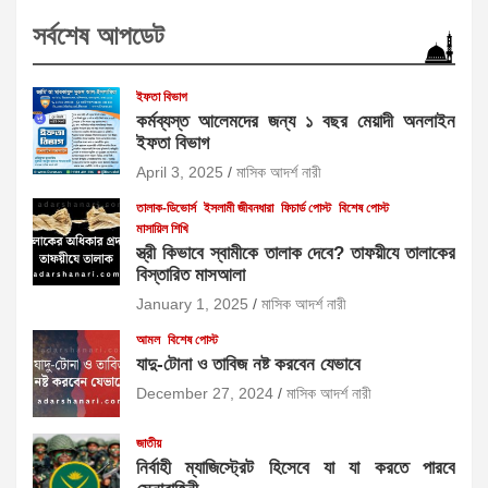
সর্বশেষ আপডেট
ইফতা বিভাগ
কর্মব্যস্ত আলেমদের জন্য ১ বছর মেয়াদী অনলাইন
ইফতা বিভাগ
April 3, 2025
মাসিক আদর্শ নারী
তালাক-ডিভোর্স
ইসলামী জীবনধারা
ফিচার্ড পোস্ট
বিশেষ পোস্ট
মাসায়িল শিখি
স্ত্রী কিভাবে স্বামীকে তালাক দেবে? তাফয়ীযে তালাকের
বিস্তারিত মাসআলা
January 1, 2025
মাসিক আদর্শ নারী
আমল
বিশেষ পোস্ট
যাদু-টোনা ও তাবিজ নষ্ট করবেন যেভাবে
December 27, 2024
মাসিক আদর্শ নারী
জাতীয়
নির্বাহী ম্যাজিস্ট্রেট হিসেবে যা যা করতে পারবে