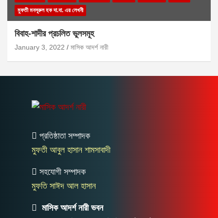
মুফতী মনসূরুল হক দা.বা. এর লেখনী
বিবাহ-শাদীর প্রচলিত ভুলসমূহ
January 3, 2022
মাসিক আদর্শ নারী
প্রতিষ্ঠাতা সম্পাদক
মুফতী আবুল হাসান শামসাবাদী
সহযোগী সম্পাদক
মুফতি সাঈদ আল হাসান
মাসিক আদর্শ নারী ভবন