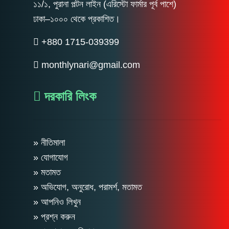
১১/১, পুরানা পল্টন লাইন (এরিস্টো ফার্মার পূর্ব পাশে)
ঢাকা–১০০০ থেকে প্রকাশিত।
+880 1715-039399
monthlynari@gmail.com
দরকারি লিংক
» নীতিমালা
» যোগাযোগ
» মতামত
» অভিযোগ, অনুরোধ, পরামর্শ, মতামত
» আপনিও লিখুন
» প্রশ্ন করুন