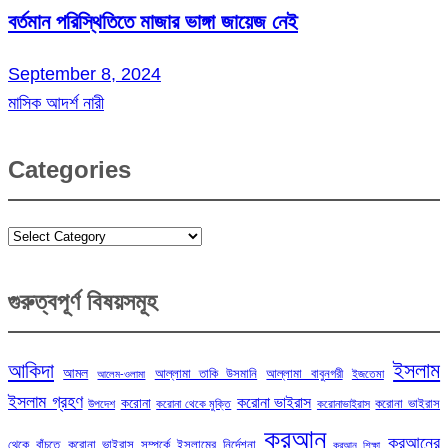
বর্তমান পরিস্থিতিতে মাজার ভাঙ্গা জায়েজ নেই
September 8, 2024
মাসিক আদর্শ নারী
Categories
Categories
গুরুত্বপূর্ণ বিষয়সমূহ
ইসলাম
আকিদা
আমল
আল্লামা তাকি উসমানি
আল্লামা বাবুনগরী
ইজতেমা
আলেম-ওলামা
ইসলাম গ্রহণ
করোনা ভাইরাস
করোনা
করোনা ভাইরাস
উপদেশ
করোনা থেকে মুক্তি
করোনাভাইরাস
কুরআন
কুরআনের
থেকে বাঁচতে
করোনা ভাইরাস সম্পর্কে ইসলামের নির্দেশনা
কুরআন শিক্ষা