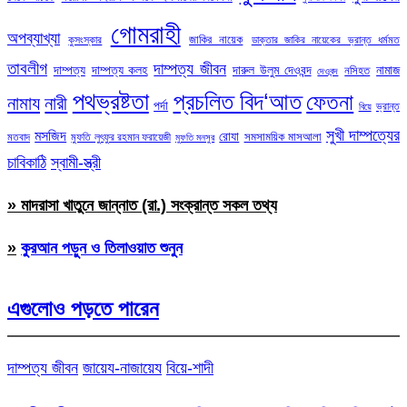
গোমরাহী
অপব্যাখ্যা
জাকির নায়েক
কুসংস্কার
ডাক্তার জাকির নায়েকের ভ্রান্ত ধর্মমত
তাবলীগ
দাম্পত্য জীবন
দাম্পত্য
দাম্পত্য কলহ
দারুল উলুম দেওবন্দ
নামাজ
নসিহত
দেওবন্দ
পথভ্রষ্টতা
প্রচলিত বিদ‘আত
ফেতনা
নামায
নারী
পর্দা
ভ্রান্ত
বিয়ে
সুখী দাম্পত্যের
মসজিদ
রোযা
সমসাময়িক মাসআলা
মতবাদ
মুফতি লুৎফুর রহমান ফরায়েজী
মুফতি মনসুর
চাবিকাঠি
স্বামী-স্ত্রী
» মাদরাসা খাতুনে জান্নাত (রা.) সংক্রান্ত সকল তথ্য
»
কুরআন পড়ুন ও তিলাওয়াত শুনুন
এগুলোও পড়তে পারেন
দাম্পত্য জীবন
জায়েয-নাজায়েয
বিয়ে-শাদী