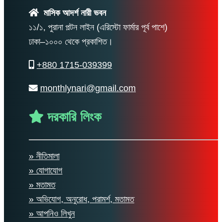
মাসিক আদর্শ নারী ভবন
১১/১, পুরানা পল্টন লাইন (এরিস্টো ফার্মার পূর্ব পাশে)
ঢাকা–১০০০ থেকে প্রকাশিত।
+880 1715-039399
monthlynari@gmail.com
দরকারি লিংক
» নীতিমালা
» যোগাযোগ
» মতামত
» অভিযোগ, অনুরোধ, পরামর্শ, মতামত
» আপনিও লিখুন