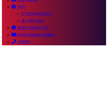
প্রশ্ন
⁉ প্রশ্নোত্তর বিভাগ
✍ প্রশ্ন করুন
মাদরাসা সংক্রান্ত তথ্য
কুরআন-Quran Online
যোগাযোগ