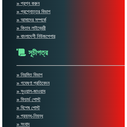
» প্রশ্ন করুন
» প্রশ্নোত্তর বিভাগ
» আমাদের সম্পর্কে
» কিতাব লাইব্রেরী
» বাংলাদেশী নিউজপেপার
সূচীপত্র
» নিয়মিত বিভাগ
» গবেষণা প্রতিবেদন
» সুওয়াল-জাওয়াব
» ফিচার্ড পোস্ট
» বিশেষ পোস্ট
» প্রবন্ধ-নিবন্ধ
» সংবাদ