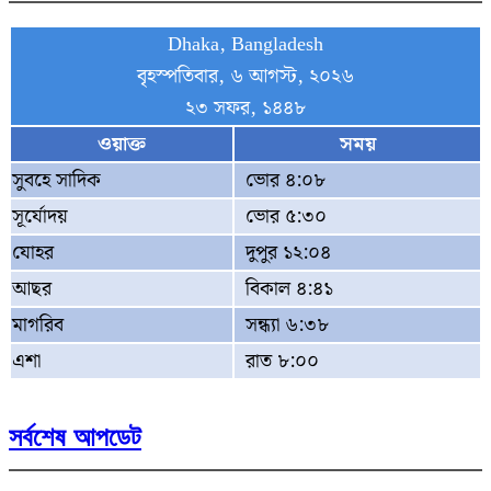
Dhaka, Bangladesh
বৃহস্পতিবার, ৬ আগস্ট, ২০২৬
২৩ সফর, ১৪৪৮
ওয়াক্ত
সময়
সুবহে সাদিক
ভোর ৪:০৮
সূর্যোদয়
ভোর ৫:৩০
যোহর
দুপুর ১২:০৪
আছর
বিকাল ৪:৪১
মাগরিব
সন্ধ্যা ৬:৩৮
এশা
রাত ৮:০০
সর্বশেষ আপডেট