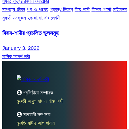
মুফতি লুৎফুর রহমান ফরায়েজী
দাম্পত্য জীবন
পথ ও পাথেয়
প্রবন্ধ-নিবন্ধ
বিয়ে-শাদী
বিশেষ পোস্ট
মহিলাঙ্গন
মুফতী মনসূরুল হক দা.বা. এর লেখনী
বিবাহ-শাদীর প্রচলিত ভুলসমূহ
January 3, 2022
মাসিক আদর্শ নারী
প্রতিষ্ঠাতা সম্পাদক
মুফতী আবুল হাসান শামসাবাদী
সহযোগী সম্পাদক
মুফতি সাঈদ আল হাসান