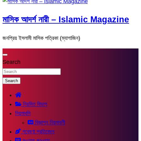
মাসিক আদর্শ নারী – Islamic Magazine
জনপ্রিয় ইসলামী মাসিক পত্রিকা (ম্যাগাজিন)
Search
Search
নিয়মিত বিভাগ
নিয়মাবলি
বিজ্ঞাপন নিয়মাবলী
গবেষণা প্রতিবেদন
সুওয়াল-জাওয়াব