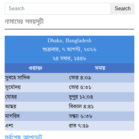
Search
নামাযের সময়সূচী
Dhaka, Bangladesh
শুক্রবার, ৭ আগস্ট, ২০২৬
২৪ সফর, ১৪৪৮
ওয়াক্ত
সময়
সুবহে সাদিক
ভোর ৪:০৯
সূর্যোদয়
ভোর ৫:৩১
যোহর
দুপুর ১২:০৪
আছর
বিকাল ৪:৪১
মাগরিব
সন্ধ্যা ৬:৩৮
এশা
রাত ৭:৫৯
সর্বশেষ আপডেট