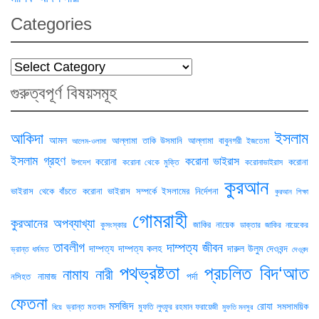
Categories
Categories
গুরুত্বপূর্ণ বিষয়সমূহ
ইসলাম
আকিদা
আমল
আল্লামা তাকি উসমানি
আল্লামা বাবুনগরী
ইজতেমা
আলেম-ওলামা
ইসলাম গ্রহণ
করোনা ভাইরাস
করোনা
করোনা
উপদেশ
করোনা থেকে মুক্তি
করোনাভাইরাস
কুরআন
ভাইরাস থেকে বাঁচতে
করোনা ভাইরাস সম্পর্কে ইসলামের নির্দেশনা
কুরআন শিক্ষা
গোমরাহী
কুরআনের অপব্যাখ্যা
জাকির নায়েক
কুসংস্কার
ডাক্তার জাকির নায়েকের
তাবলীগ
দাম্পত্য জীবন
দাম্পত্য
দাম্পত্য কলহ
দারুল উলুম দেওবন্দ
ভ্রান্ত ধর্মমত
দেওবন্দ
পথভ্রষ্টতা
প্রচলিত বিদ‘আত
নামায
নারী
নামাজ
পর্দা
নসিহত
ফেতনা
মসজিদ
রোযা
সমসাময়িক
ভ্রান্ত মতবাদ
মুফতি লুৎফুর রহমান ফরায়েজী
বিয়ে
মুফতি মনসুর