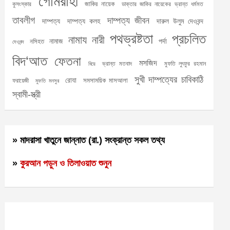
গোমরাহী
জাকির নায়েক
কুসংস্কার
ডাক্তার জাকির নায়েকের ভ্রান্ত ধর্মমত
তাবলীগ
দাম্পত্য জীবন
দাম্পত্য
দাম্পত্য কলহ
দারুল উলুম দেওবন্দ
পথভ্রষ্টতা
প্রচলিত
নামায
নারী
নামাজ
পর্দা
নসিহত
দেওবন্দ
বিদ‘আত
ফেতনা
মসজিদ
ভ্রান্ত মতবাদ
মুফতি লুৎফুর রহমান
বিয়ে
সুখী দাম্পত্যের চাবিকাঠি
রোযা
সমসাময়িক মাসআলা
ফরায়েজী
মুফতি মনসুর
স্বামী-স্ত্রী
» মাদরাসা খাতুনে জান্নাত (রা.) সংক্রান্ত সকল তথ্য
»
কুরআন পড়ুন ও তিলাওয়াত শুনুন