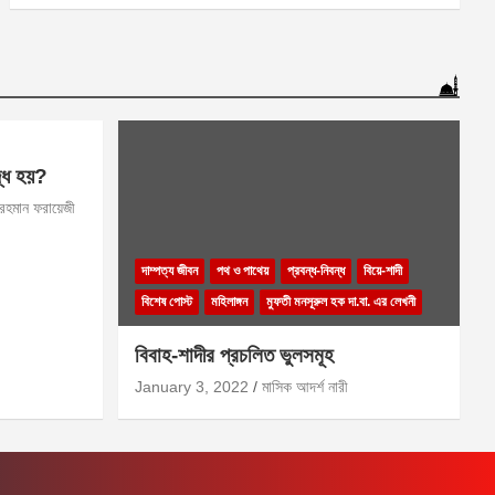
দ্ধ হয়?
 রহমান ফরায়েজী
দাম্পত্য জীবন
পথ ও পাথেয়
প্রবন্ধ-নিবন্ধ
বিয়ে-শাদী
বিশেষ পোস্ট
মহিলাঙ্গন
মুফতী মনসূরুল হক দা.বা. এর লেখনী
বিবাহ-শাদীর প্রচলিত ভুলসমূহ
January 3, 2022
মাসিক আদর্শ নারী