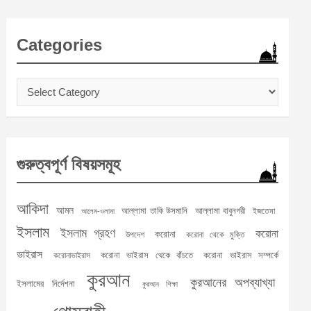
Categories
Categories
গুরুত্বপূর্ণ বিষয়সমূহ
আকিদা
আমল
আল্লামা তাকি উসমানি
আল্লামা বাবুনগরী
ইজতেমা
আলেম-ওলামা
ইসলাম
ইসলাম গ্রহণ
করোনা
করোনা
উপদেশ
করোনা থেকে মুক্তি
ভাইরাস
করোনা ভাইরাস থেকে বাঁচতে
করোনা ভাইরাস সম্পর্কে
করোনাভাইরাস
কুরআন
কুরআনের অপব্যাখ্যা
ইসলামের নির্দেশনা
কুরআন শিক্ষা