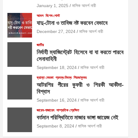
January 1, 2025
মাসিক আদর্শ নারী
আমল
বিশেষ পোস্ট
যাদু-টোনা ও তাবিজ নষ্ট করবেন যেভাবে
December 27, 2024
মাসিক আদর্শ নারী
জাতীয়
নির্বাহী ম্যাজিস্ট্রেট হিসেবে যা যা করতে পারবে
সেনাবাহিনী
September 18, 2024
মাসিক আদর্শ নারী
ভ্রান্ত ফেরকা
প্রবন্ধ-নিবন্ধ
শিরক/কুফর
আটরশির পীরের কুফরী ও শিরকী আকীদা-
বিশ্বাস
September 16, 2024
মাসিক আদর্শ নারী
জায়েয-নাজায়েয
সাম্প্রতিক প্রেক্ষিত
বর্তমান পরিস্থিতিতে মাজার ভাঙ্গা জায়েজ নেই
September 8, 2024
মাসিক আদর্শ নারী