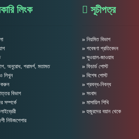
কারি লিংক
সূচীপত্র
লা
» নিয়মিত বিভাগ
যোগ
» গবেষণা প্রতিবেদন
ত
» সুওয়াল-জাওয়াব
গ, অনুরোধ, পরামর্শ, মতামত
» ফিচার্ড পোস্ট
 লিখুন
» বিশেষ পোস্ট
 করুন
» প্রবন্ধ-নিবন্ধ
োত্তর বিভাগ
» সংবাদ
 সম্পর্কে
» মাসায়িল শিখি
লাইব্রেরী
» হুজুরদের বয়ান থেকে
দেশী নিউজপেপার