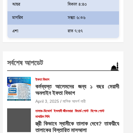
আছর
বিকাল ৪:৪০
মাগরিব
সন্ধ্যা ৬:৩৬
এশা
রাত ৭:৫৭
সর্বশেষ আপডেট
ইফতা বিভাগ
কর্মব্যস্ত আলেমদের জন্য ১ বছর মেয়াদী
অনলাইন ইফতা বিভাগ
April 3, 2025
মাসিক আদর্শ নারী
তালাক-ডিভোর্স
ইসলামী জীবনধারা
ফিচার্ড পোস্ট
বিশেষ পোস্ট
মাসায়িল শিখি
স্ত্রী কিভাবে স্বামীকে তালাক দেবে? তাফয়ীযে
তালাকের বিস্তারিত মাসআলা