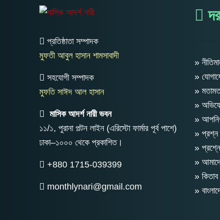
দর
প্রতিষ্ঠাতা সম্পাদক
মুফতী আবুল হাসান শামসাবাদী
» নীতিমা
» যোগা
সহযোগী সম্পাদক
» মতাম
মুফতি সাঈদ আল হাসান
» অভিযো
মাসিক আদর্শ নারী ভবন
» আপনিও
১১/১, পুরানা পল্টন লাইন (এরিস্টো ফার্মার পূর্ব পাশে)
» প্রশ্ন
ঢাকা–১০০০ থেকে প্রকাশিত।
» প্রশ্ন
» আমাদের
+880 1715-039399
» কিতাব 
monthlynari@gmail.com
» বাংলা