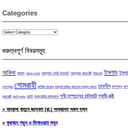
Categories
Categories
গুরুত্বপূর্ণ বিষয়সমূহ
ইসলাম
আকিদা
ইসলা
আমল
আল্লামা তাকি উসমানি
আল্লামা বাবুনগরী
ইজতেমা
আলেম-ওলামা
গোমরাহী
তাবলীগ
দাম্পত্য
দাম
জাকির নায়েক
কুসংস্কার
ডাক্তার জাকির নায়েকের ভ্রান্ত ধর্মমত
সুখী দাম্পত্যের চাবিকাঠি
স্বামী-স্ত্রী
রোযা
সমসাময়িক মাসআলা
ফরায়েজী
মুফতি মনসুর
» মাদরাসা খাতুনে জান্নাত (রা.) সংক্রান্ত সকল তথ্য
»
কুরআন পড়ুন ও তিলাওয়াত শুনুন