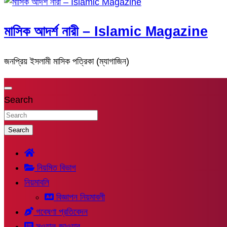
মাসিক আদর্শ নারী – Islamic Magazine
জনপ্রিয় ইসলামী মাসিক পত্রিকা (ম্যাগাজিন)
Search
Search
নিয়মিত বিভাগ
নিয়মাবলি
বিজ্ঞাপন নিয়মাবলী
গবেষণা প্রতিবেদন
সুওয়াল-জাওয়াব