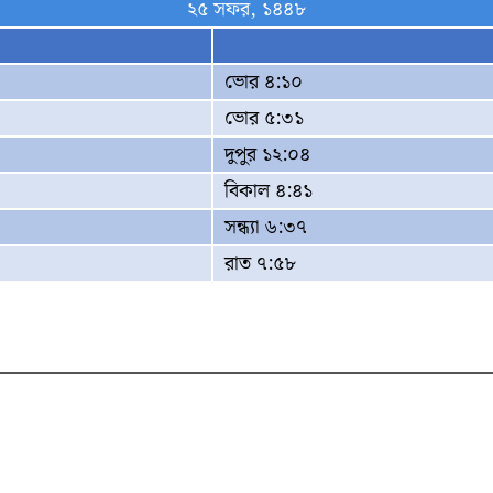
২৫ সফর, ১৪৪৮
ভোর ৪:১০
ভোর ৫:৩১
দুপুর ১২:০৪
বিকাল ৪:৪১
সন্ধ্যা ৬:৩৭
রাত ৭:৫৮