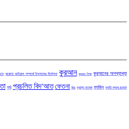
কুরআন
কুরআনের অপব্যাখ্যা
চতে
করোনা ভাইরাস সম্পর্কে ইসলামের নির্দেশনা
কুরআন শিক্ষা
টতা
প্রচলিত বিদ‘আত
ফেতনা
মসজিদ
পর্দা
ভ্রান্ত মতবাদ
মুফতি লুৎফুর রহমান
বিয়ে