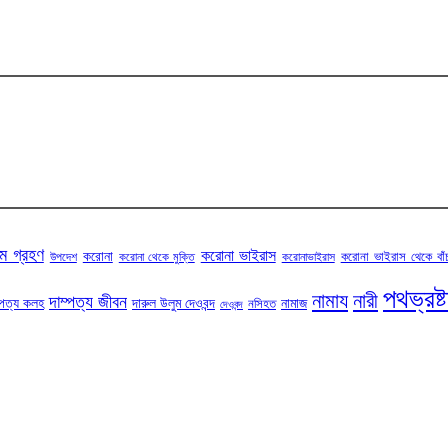
ম গ্রহণ
করোনা ভাইরাস
করোনা
করোনা ভাইরাস থেকে বাঁ
উপদেশ
করোনা থেকে মুক্তি
করোনাভাইরাস
পথভ্রষ্
নামায
নারী
দাম্পত্য জীবন
্পত্য কলহ
দারুল উলুম দেওবন্দ
নামাজ
নসিহত
দেওবন্দ