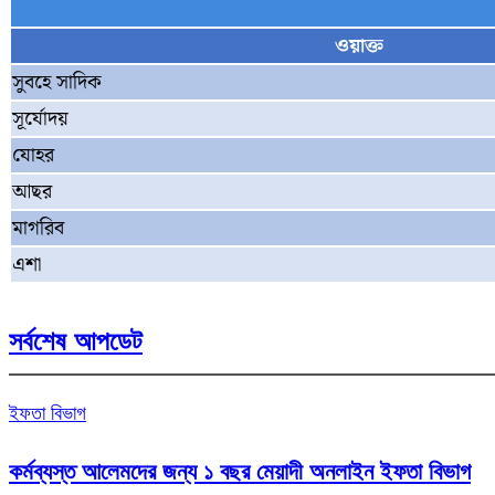
ওয়াক্ত
সুবহে সাদিক
সূর্যোদয়
যোহর
আছর
মাগরিব
এশা
সর্বশেষ আপডেট
ইফতা বিভাগ
কর্মব্যস্ত আলেমদের জন্য ১ বছর মেয়াদী অনলাইন ইফতা বিভাগ