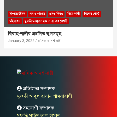
দাম্পত্য জীবন
পথ ও পাথেয়
প্রবন্ধ-নিবন্ধ
বিয়ে-শাদী
বিশেষ পোস্ট
মহিলাঙ্গন
মুফতী মনসূরুল হক দা.বা. এর লেখনী
বিবাহ-শাদীর প্রচলিত ভুলসমূহ
January 3, 2022
মাসিক আদর্শ নারী
প্রতিষ্ঠাতা সম্পাদক
মুফতী আবুল হাসান শামসাবাদী
সহযোগী সম্পাদক
মুফতি সাঈদ আল হাসান