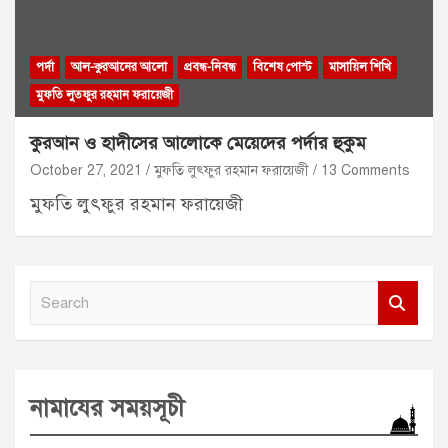
পর্দা
আল-কুরআনের আলো
প্রবন্ধ-নিবন্ধ
বিশেষ পোস্ট
মাসায়িল শিখি
মুফতি লুতফুর রহমান ফরায়েজী
কুরআন ও হাদীসের আলোকে মেয়েদের পর্দার হুকুম
October 27, 2021
মুফতি লুৎফুর রহমান ফরায়েজী
13 Comments
মুফতি লুৎফুর রহমান ফরায়েজী
S
e
a
r
নামাযের সময়সূচী
c
h