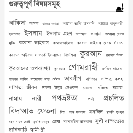
গুরুত্বপূর্ণ বিষয়সমূহ
আকিদা
আমল
আল্লামা তাকি উসমানি
আল্লামা বাবুনগরী
আলেম-ওলামা
ইসলাম
ইসলাম গ্রহণ
করোনা
ইজতেমা
উপদেশ
করোনা থেকে
করোনা ভাইরাস
করোনা ভাইরাস থেকে বাঁচতে
মুক্তি
করোনাভাইরাস
কুরআন
করোনা ভাইরাস সম্পর্কে ইসলামের নির্দেশনা
কুরআন শিক্ষা
গোমরাহী
কুরআনের অপব্যাখ্যা
জাকির নায়েক
কুসংস্কার
তাবলীগ
দাম্পত্য
দাম্পত্য কলহ
ডাক্তার জাকির নায়েকের ভ্রান্ত ধর্মমত
দাম্পত্য জীবন
দারুল উলুম দেওবন্দ
নামাজ
নসিহত
দেওবন্দ
পথভ্রষ্টতা
প্রচলিত
নামায
নারী
পর্দা
বিদ‘আত
ফেতনা
মসজিদ
ভ্রান্ত মতবাদ
মুফতি লুৎফুর
বিয়ে
সুখী দাম্পত্যের
রোযা
সমসাময়িক মাসআলা
রহমান ফরায়েজী
মুফতি মনসুর
চাবিকাঠি
স্বামী-স্ত্রী