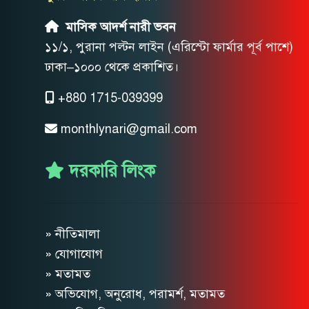
মাসিক আদর্শ নারী ভবন
১১/১, পুরানা পল্টন লাইন (এরিস্টো ফার্মার পূর্ব পাশে)
ঢাকা–১০০০ থেকে প্রকাশিত।
+880 1715-039399
monthlynari@gmail.com
দরকারি লিংক
» নীতিমালা
» যোগাযোগ
» মতামত
» অভিযোগ, অনুরোধ, পরামর্শ, মতামত