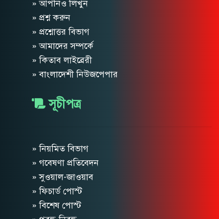
» আপনিও লিখুন
» প্রশ্ন করুন
» প্রশ্নোত্তর বিভাগ
» আমাদের সম্পর্কে
» কিতাব লাইব্রেরী
» বাংলাদেশী নিউজপেপার
সূচীপত্র
» নিয়মিত বিভাগ
» গবেষণা প্রতিবেদন
» সুওয়াল-জাওয়াব
» ফিচার্ড পোস্ট
» বিশেষ পোস্ট