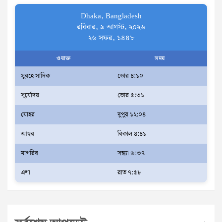
Dhaka, Bangladesh
রবিবার, ৯ আগস্ট, ২০২৬
২৬ সফর, ১৪৪৮
ওয়াক্ত
সময়
সুবহে সাদিক
ভোর ৪:১০
সূর্যোদয়
ভোর ৫:৩১
যোহর
দুপুর ১২:০৪
আছর
বিকাল ৪:৪১
মাগরিব
সন্ধ্যা ৬:৩৭
এশা
রাত ৭:৫৮